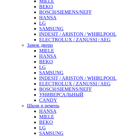
MIELE
BEKO
BOSCH/SIEMENS/NEFF
HANSA
LG
SAMSUNG
INDESIT / ARISTON / WHIRLPOOL
ELECTROLUX / ZANUSSI / AEG
Замок двери
MIELE
HANSA
BEKO
LG
SAMSUNG
INDESIT / ARISTON / WHIRLPOOL
ELECTROLUX / ZANUSSI / AEG
BOSCH/SIEMENS/NEFF
УНИВЕРСАЛЬНЫЙ
CANDY
Шкив и ремень
HANSA
MIELE
BEKO
LG
SAMSUNG