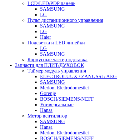
LCD/LED/PDP панель
SAMSUNG
LG
Пульт дистанционного управления
SAMSUNG
LG
Haier
Подсветка и LED линейки
LG
SAMSUNG
Корпусные части,подставка
Запчасти для ПЛИТ/ДУХОВОК
Таймер,модуль управления
ELECTROLUUX / ZANUSSI / AEG
SAMSUNG
Merloni Elettrodomestici
Gorenje
BOSCH/SIEMENS/NEFF
Универсальные
Hansa
Мотор вентилятор
SAMSUNG
Hansa
Merloni Elettrodomestici
BOSCH/SIEMENS/NEFF