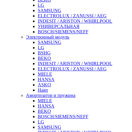
LG
SAMSUNG
ELECTROLUX / ZANUSSI / AEG
INDESIT / ARISTON / WHIRLPOOL
УНИВЕРСАЛЬНАЯ
BOSCH/SIEMENS/NEFF
Электронный модуль
SAMSUNG
LG
BSHG
BEKO
INDESIT / ARISTON / WHIRLPOOL
ELECTROLUX / ZANUSSI / AEG
MIELE
HANSA
ASKO
Haier
Амортизатор и пружина
MIELE
HANSA
BEKO
BOSCH/SIEMENS/NEFF
LG
SAMSUNG