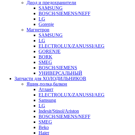
Диод и предохранители
SAMSUNG
BOSCH/SIEMENS/NEFF
LG
Gorenje
Магнетрон
SAMSUNG
LG
ELECTROLUX/ZANUSSI/AEG
GORENJE
BORK
SMEG
BOSCH/SIEMENS
УНИВЕРСАЛЬНЫЙ
Запчасти для ХОЛОДИЛЬНИКОВ
Ящик,полка,балкон
Атлант
ELECTROLUX/ZANUSSI/AEG
Samsung
LG
Indesit/Stinol/Ariston
BOSCH/SIEMENS/NEFF
SMEG
Beko
Haier