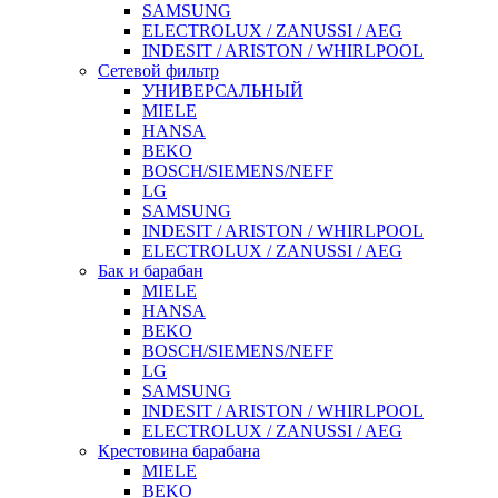
SAMSUNG
ELECTROLUX / ZANUSSI / AEG
INDESIT / ARISTON / WHIRLPOOL
Сетевой фильтр
УНИВЕРСАЛЬНЫЙ
MIELE
HANSA
BEKO
BOSCH/SIEMENS/NEFF
LG
SAMSUNG
INDESIT / ARISTON / WHIRLPOOL
ELECTROLUX / ZANUSSI / AEG
Бак и барабан
MIELE
HANSA
BEKO
BOSCH/SIEMENS/NEFF
LG
SAMSUNG
INDESIT / ARISTON / WHIRLPOOL
ELECTROLUX / ZANUSSI / AEG
Крестовина барабана
MIELE
BEKO