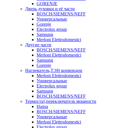
GORENJE
Дверь духовки и её части
BOSCH/SIEMENS/NEFF
Универсальные
Gorenje
Electrolux group
Samsung
Merloni Elettrodomestici
Другие части
BOSCH/SIEMENS/NEFF
Merloni Elettrodomestici
Samsung
Gorenje
Нагреватель,ТЭН конвекции
Merloni Elettrodomestici
Универсальные
Electrolux group
Samsung
BOSCH/SIEMENS/NEFF
Термостат,переключатель мощности
Hansa
BOSCH/SIEMENS/NEFF
Универсальные
Merloni Elettrodomestici
Electrolux group