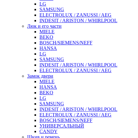
LG
SAMSUNG
ELECTROLUX / ZANUSSI / AEG
INDESIT / ARISTON / WHIRLPOOL
Люк и его части
MIELE
BEKO
BOSCH/SIEMENS/NEFF
HANSA
LG
SAMSUNG
INDESIT / ARISTON / WHIRLPOOL
ELECTROLUX / ZANUSSI / AEG
Замок двери
MIELE
HANSA
BEKO
LG
SAMSUNG
INDESIT / ARISTON / WHIRLPOOL
ELECTROLUX / ZANUSSI / AEG
BOSCH/SIEMENS/NEFF
УНИВЕРСАЛЬНЫЙ
CANDY
Шкив и ремень