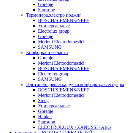
Gorenje
Samsung
Термопара,электро поджиг
BOSCH/SIEMENS/NEFF
Универсальные
Electrolux group
Gorenje
Merloni Elettrodomestici
SAMSUNG
Конфорка и её части
Gorenje
Merloni Elettrodomestici
BOSCH/SIEMENS/NEFF
Electrolux group
SAMSUNG
Противень,решетка,ручка конфорки,аксессуары
BOSCH/SIEMENS/NEFF
Merloni Elettrodomestici
Smeg
Универсальные
Gorenje
Hankel
Samsung
ELECTROLUUX / ZANUSSI / AEG
Запчасти для ВОДОНАГРЕВАТЕЛЕЙ