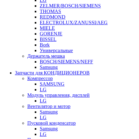
LG
ZELMER/BOSCH/SIEMENS
THOMAS
REDMOND
ELECTROLUX/ZANUSSI/AEG
MIELE
GORENJE
BISSEL
Bork
Универсальные
Держатель мешка
BOSCH/SIEMENS/NEFF
Samsung
Запчасти для КОНДИЦИОНЕРОВ
Компрессор
SAMSUNG
LG
Модуль управления, дисплей
LG
Вентилятор и мотор
Samsung
LG
Пусковой конденсатор
Samsung
LG