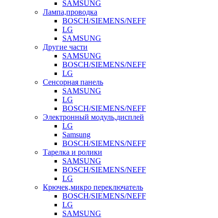
SAMSUNG
Лампа,проводка
BOSCH/SIEMENS/NEFF
LG
SAMSUNG
Другие части
SAMSUNG
BOSCH/SIEMENS/NEFF
LG
Сенсорная панель
SAMSUNG
LG
BOSCH/SIEMENS/NEFF
Электронный модуль,дисплей
LG
Samsung
BOSCH/SIEMENS/NEFF
Тарелка и ролики
SAMSUNG
BOSCH/SIEMENS/NEFF
LG
Крючек,микро переключатель
BOSCH/SIEMENS/NEFF
LG
SAMSUNG