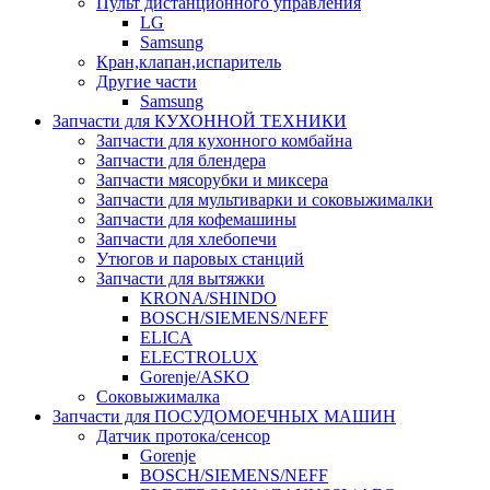
Пульт дистанционного управления
LG
Samsung
Кран,клапан,испаритель
Другие части
Samsung
Запчасти для КУХОННОЙ ТЕХНИКИ
Запчасти для кухонного комбайна
Запчасти для блендера
Запчасти мясорубки и миксера
Запчасти для мультиварки и соковыжималки
Запчасти для кофемашины
Запчасти для хлебопечи
Утюгов и паровых станций
Запчасти для вытяжки
KRONA/SHINDO
BOSCH/SIEMENS/NEFF
ELICA
ELECTROLUX
Gorenje/ASKO
Соковыжималка
Запчасти для ПОСУДОМОЕЧНЫХ МАШИН
Датчик протока/сенсор
Gorenje
BOSCH/SIEMENS/NEFF