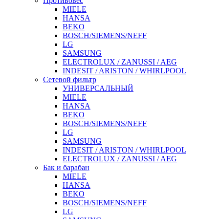
Противовес
MIELE
HANSA
BEKO
BOSCH/SIEMENS/NEFF
LG
SAMSUNG
ELECTROLUX / ZANUSSI / AEG
INDESIT / ARISTON / WHIRLPOOL
Сетевой фильтр
УНИВЕРСАЛЬНЫЙ
MIELE
HANSA
BEKO
BOSCH/SIEMENS/NEFF
LG
SAMSUNG
INDESIT / ARISTON / WHIRLPOOL
ELECTROLUX / ZANUSSI / AEG
Бак и барабан
MIELE
HANSA
BEKO
BOSCH/SIEMENS/NEFF
LG