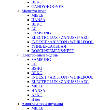
BEKO
CANDY/HOOVER
Манжета люка
MIELE
HANSA
BEKO
LG
SAMSUNG
ELECTROLUX / ZANUSSI / AEG
INDESIT / ARISTON / WHIRLPOOL
УНИВЕРСАЛЬНАЯ
BOSCH/SIEMENS/NEFF
Электронный модуль
SAMSUNG
LG
BSHG
BEKO
INDESIT / ARISTON / WHIRLPOOL
ELECTROLUX / ZANUSSI / AEG
MIELE
HANSA
ASKO
Haier
Амортизатор и пружина
MIELE