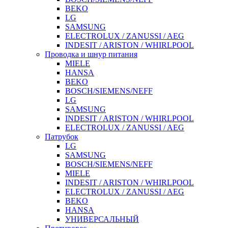
BEKO
LG
SAMSUNG
ELECTROLUX / ZANUSSI / AEG
INDESIT / ARISTON / WHIRLPOOL
Проводка и шнур питания
MIELE
HANSA
BEKO
BOSCH/SIEMENS/NEFF
LG
SAMSUNG
INDESIT / ARISTON / WHIRLPOOL
ELECTROLUX / ZANUSSI / AEG
Патрубок
LG
SAMSUNG
BOSCH/SIEMENS/NEFF
MIELE
INDESIT / ARISTON / WHIRLPOOL
ELECTROLUX / ZANUSSI / AEG
BEKO
HANSA
УНИВЕРСАЛЬНЫЙ