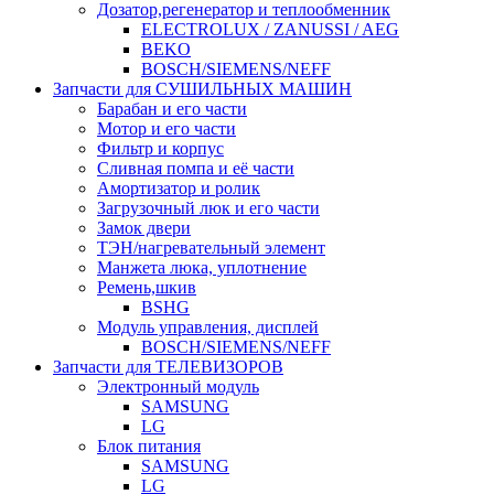
Дозатор,регенератор и теплообменник
ELECTROLUX / ZANUSSI / AEG
BEKO
BOSCH/SIEMENS/NEFF
Запчасти для СУШИЛЬНЫХ МАШИН
Барабан и его части
Мотор и его части
Фильтр и корпус
Сливная помпа и её части
Амортизатор и ролик
Загрузочный люк и его части
Замок двери
ТЭН/нагревательный элемент
Манжета люка, уплотнение
Ремень,шкив
BSHG
Модуль управления, дисплей
BOSCH/SIEMENS/NEFF
Запчасти для ТЕЛЕВИЗОРОВ
Электронный модуль
SAMSUNG
LG
Блок питания
SAMSUNG
LG