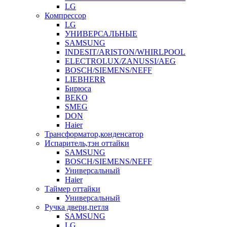
LG
Компрессор
LG
УНИВЕРСАЛЬНЫЕ
SAMSUNG
INDESIT/ARISTON/WHIRLPOOL
ELECTROLUX/ZANUSSI/AEG
BOSCH/SIEMENS/NEFF
LIEBHERR
Бирюса
BEKO
SMEG
DON
Haier
Трансформатор,конденсатор
Испаритель,тэн оттайки
SAMSUNG
BOSCH/SIEMENS/NEFF
Универсальный
Haier
Таймер оттайки
Универсальный
Ручка двери,петля
SAMSUNG
LG