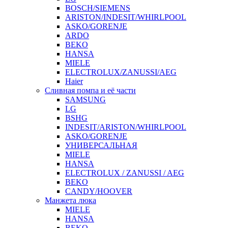
BOSCH/SIEMENS
ARISTON/INDESIT/WHIRLPOOL
ASKO/GORENJE
ARDO
BEKO
HANSA
MIELE
ELECTROLUX/ZANUSSI/AEG
Haier
Сливная помпа и её части
SAMSUNG
LG
BSHG
INDESIT/ARISTON/WHIRLPOOL
ASKO/GORENJE
УНИВЕРСАЛЬНАЯ
MIELE
HANSA
ELECTROLUX / ZANUSSI / AEG
BEKO
CANDY/HOOVER
Манжета люка
MIELE
HANSA
BEKO