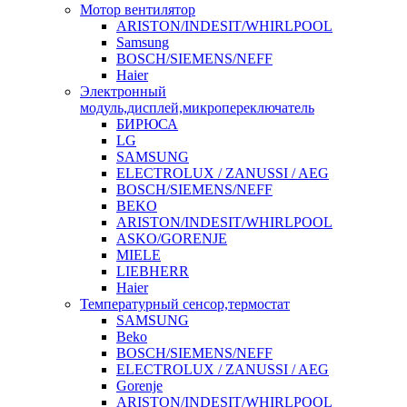
Мотор вентилятор
ARISTON/INDESIT/WHIRLPOOL
Samsung
BOSCH/SIEMENS/NEFF
Haier
Электронный
модуль,дисплей,микропереключатель
БИРЮСА
LG
SAMSUNG
ELECTROLUX / ZANUSSI / AEG
BOSCH/SIEMENS/NEFF
BEKO
ARISTON/INDESIT/WHIRLPOOL
ASKO/GORENJE
MIELE
LIEBHERR
Haier
Температурный сенсор,термостат
SAMSUNG
Beko
BOSCH/SIEMENS/NEFF
ELECTROLUX / ZANUSSI / AEG
Gorenje
ARISTON/INDESIT/WHIRLPOOL