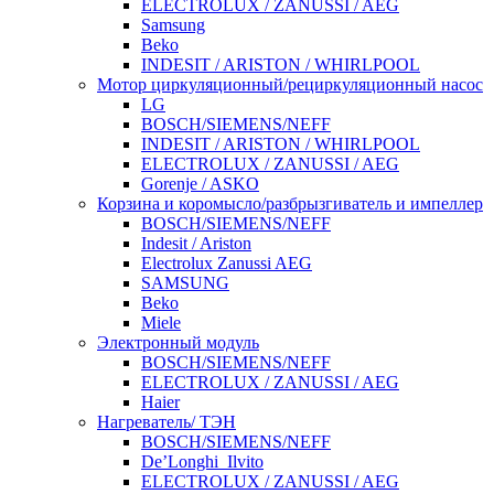
ELECTROLUX / ZANUSSI / AEG
Samsung
Beko
INDESIT / ARISTON / WHIRLPOOL
Мотор циркуляционный/рециркуляционный насос
LG
BOSCH/SIEMENS/NEFF
INDESIT / ARISTON / WHIRLPOOL
ELECTROLUX / ZANUSSI / AEG
Gorenje / ASKO
Корзина и коромысло/разбрызгиватель и импеллер
BOSCH/SIEMENS/NEFF
Indesit / Ariston
Electrolux Zanussi AEG
SAMSUNG
Beko
Miele
Электронный модуль
BOSCH/SIEMENS/NEFF
ELECTROLUX / ZANUSSI / AEG
Haier
Нагреватель/ ТЭН
BOSCH/SIEMENS/NEFF
De’Longhi_Ilvito
ELECTROLUX / ZANUSSI / AEG