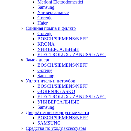
Merloni Elettrodomestici
Samsung
Универсальные
Gorenje
Haier
Сливная помпа и фильтр
Gorenje
BOSCH/SIEMENS/NEFF
KRONA
УНИВЕРСАЛЬНЫЕ
ELECTROLUX / ZANUSSI / AEG
Замок двери
BOSCH/SIEMENS/NEFF
Gorenje
Samsung
Уплотнитель и патрубок
BOSCH/SIEMENS/NEFF
GORENJE / ASKO
ELECTROLUX / ZANUSSI / AEG
УНИВЕРСАЛЬНЫЕ
Samsung
Дверь/ петли / корпусные части
BOSCH/SIEMENS/NEFF
SAMSUNG
Средства по уходу,аксессуары