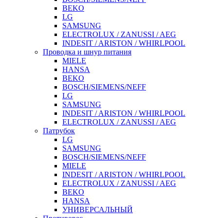
BEKO
LG
SAMSUNG
ELECTROLUX / ZANUSSI / AEG
INDESIT / ARISTON / WHIRLPOOL
Проводка и шнур питания
MIELE
HANSA
BEKO
BOSCH/SIEMENS/NEFF
LG
SAMSUNG
INDESIT / ARISTON / WHIRLPOOL
ELECTROLUX / ZANUSSI / AEG
Патрубок
LG
SAMSUNG
BOSCH/SIEMENS/NEFF
MIELE
INDESIT / ARISTON / WHIRLPOOL
ELECTROLUX / ZANUSSI / AEG
BEKO
HANSA
УНИВЕРСАЛЬНЫЙ