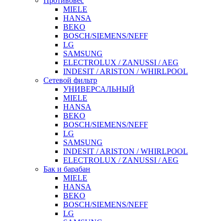
Противовес
MIELE
HANSA
BEKO
BOSCH/SIEMENS/NEFF
LG
SAMSUNG
ELECTROLUX / ZANUSSI / AEG
INDESIT / ARISTON / WHIRLPOOL
Сетевой фильтр
УНИВЕРСАЛЬНЫЙ
MIELE
HANSA
BEKO
BOSCH/SIEMENS/NEFF
LG
SAMSUNG
INDESIT / ARISTON / WHIRLPOOL
ELECTROLUX / ZANUSSI / AEG
Бак и барабан
MIELE
HANSA
BEKO
BOSCH/SIEMENS/NEFF
LG