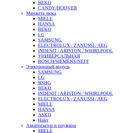
BEKO
CANDY/HOOVER
Манжета люка
MIELE
HANSA
BEKO
LG
SAMSUNG
ELECTROLUX / ZANUSSI / AEG
INDESIT / ARISTON / WHIRLPOOL
УНИВЕРСАЛЬНАЯ
BOSCH/SIEMENS/NEFF
Электронный модуль
SAMSUNG
LG
BSHG
BEKO
INDESIT / ARISTON / WHIRLPOOL
ELECTROLUX / ZANUSSI / AEG
MIELE
HANSA
ASKO
Haier
Амортизатор и пружина
MIELE