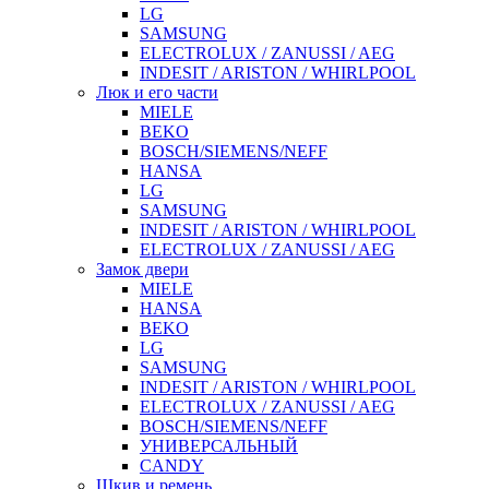
LG
SAMSUNG
ELECTROLUX / ZANUSSI / AEG
INDESIT / ARISTON / WHIRLPOOL
Люк и его части
MIELE
BEKO
BOSCH/SIEMENS/NEFF
HANSA
LG
SAMSUNG
INDESIT / ARISTON / WHIRLPOOL
ELECTROLUX / ZANUSSI / AEG
Замок двери
MIELE
HANSA
BEKO
LG
SAMSUNG
INDESIT / ARISTON / WHIRLPOOL
ELECTROLUX / ZANUSSI / AEG
BOSCH/SIEMENS/NEFF
УНИВЕРСАЛЬНЫЙ
CANDY
Шкив и ремень