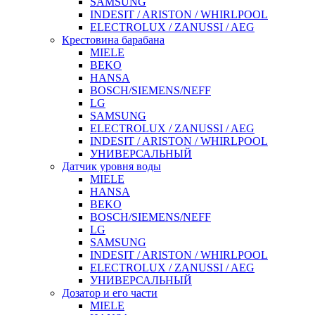
SAMSUNG
INDESIT / ARISTON / WHIRLPOOL
ELECTROLUX / ZANUSSI / AEG
Крестовина барабана
MIELE
BEKO
HANSA
BOSCH/SIEMENS/NEFF
LG
SAMSUNG
ELECTROLUX / ZANUSSI / AEG
INDESIT / ARISTON / WHIRLPOOL
УНИВЕРСАЛЬНЫЙ
Датчик уровня воды
MIELE
HANSA
BEKO
BOSCH/SIEMENS/NEFF
LG
SAMSUNG
INDESIT / ARISTON / WHIRLPOOL
ELECTROLUX / ZANUSSI / AEG
УНИВЕРСАЛЬНЫЙ
Дозатор и его части
MIELE