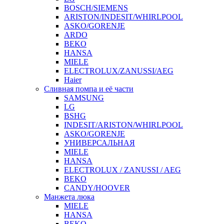
BOSCH/SIEMENS
ARISTON/INDESIT/WHIRLPOOL
ASKO/GORENJE
ARDO
BEKO
HANSA
MIELE
ELECTROLUX/ZANUSSI/AEG
Haier
Сливная помпа и её части
SAMSUNG
LG
BSHG
INDESIT/ARISTON/WHIRLPOOL
ASKO/GORENJE
УНИВЕРСАЛЬНАЯ
MIELE
HANSA
ELECTROLUX / ZANUSSI / AEG
BEKO
CANDY/HOOVER
Манжета люка
MIELE
HANSA
BEKO