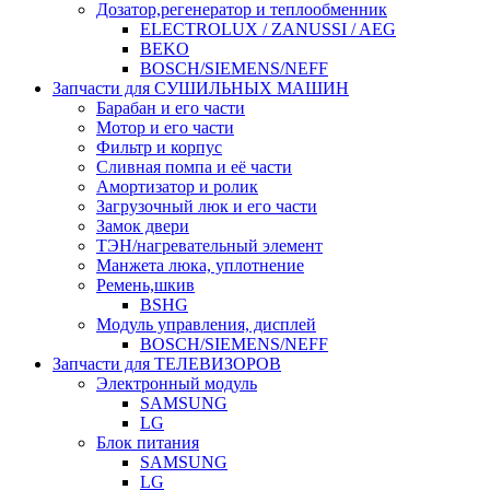
Дозатор,регенератор и теплообменник
ELECTROLUX / ZANUSSI / AEG
BEKO
BOSCH/SIEMENS/NEFF
Запчасти для СУШИЛЬНЫХ МАШИН
Барабан и его части
Мотор и его части
Фильтр и корпус
Сливная помпа и её части
Амортизатор и ролик
Загрузочный люк и его части
Замок двери
ТЭН/нагревательный элемент
Манжета люка, уплотнение
Ремень,шкив
BSHG
Модуль управления, дисплей
BOSCH/SIEMENS/NEFF
Запчасти для ТЕЛЕВИЗОРОВ
Электронный модуль
SAMSUNG
LG
Блок питания
SAMSUNG
LG