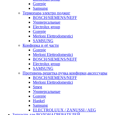
Gorenje
Samsung
Термопара,электро поджиг
BOSCH/SIEMENS/NEFF
Универсальные
Electrolux group
Gorenje
Merloni Elettrodomestici
SAMSUNG
Конфорка и её части
Gorenje
Merloni Elettrodomestici
BOSCH/SIEMENS/NEFF
Electrolux group
SAMSUNG
Противень,решетка,ручка конфорки,аксессуары
BOSCH/SIEMENS/NEFF
Merloni Elettrodomestici
Smeg
Универсальные
Gorenje
Hankel
Samsung
ELECTROLUUX / ZANUSSI / AEG
Запчасти для ВОДОНАГРЕВАТЕЛЕЙ