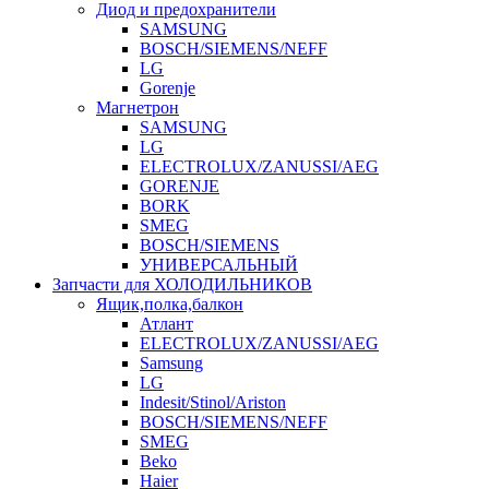
Диод и предохранители
SAMSUNG
BOSCH/SIEMENS/NEFF
LG
Gorenje
Магнетрон
SAMSUNG
LG
ELECTROLUX/ZANUSSI/AEG
GORENJE
BORK
SMEG
BOSCH/SIEMENS
УНИВЕРСАЛЬНЫЙ
Запчасти для ХОЛОДИЛЬНИКОВ
Ящик,полка,балкон
Атлант
ELECTROLUX/ZANUSSI/AEG
Samsung
LG
Indesit/Stinol/Ariston
BOSCH/SIEMENS/NEFF
SMEG
Beko
Haier