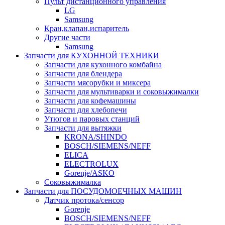
Пульт дистанционного управления
LG
Samsung
Кран,клапан,испаритель
Другие части
Samsung
Запчасти для КУХОННОЙ ТЕХНИКИ
Запчасти для кухонного комбайна
Запчасти для блендера
Запчасти мясорубки и миксера
Запчасти для мультиварки и соковыжималки
Запчасти для кофемашины
Запчасти для хлебопечи
Утюгов и паровых станций
Запчасти для вытяжки
KRONA/SHINDO
BOSCH/SIEMENS/NEFF
ELICA
ELECTROLUX
Gorenje/ASKO
Соковыжималка
Запчасти для ПОСУДОМОЕЧНЫХ МАШИН
Датчик протока/сенсор
Gorenje
BOSCH/SIEMENS/NEFF