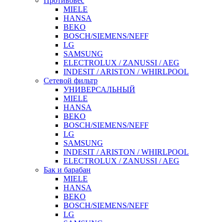
Противовес
MIELE
HANSA
BEKO
BOSCH/SIEMENS/NEFF
LG
SAMSUNG
ELECTROLUX / ZANUSSI / AEG
INDESIT / ARISTON / WHIRLPOOL
Сетевой фильтр
УНИВЕРСАЛЬНЫЙ
MIELE
HANSA
BEKO
BOSCH/SIEMENS/NEFF
LG
SAMSUNG
INDESIT / ARISTON / WHIRLPOOL
ELECTROLUX / ZANUSSI / AEG
Бак и барабан
MIELE
HANSA
BEKO
BOSCH/SIEMENS/NEFF
LG