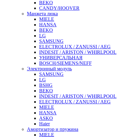
BEKO
CANDY/HOOVER
Манжета люка
MIELE
HANSA
BEKO
LG
SAMSUNG
ELECTROLUX / ZANUSSI / AEG
INDESIT / ARISTON / WHIRLPOOL
УНИВЕРСАЛЬНАЯ
BOSCH/SIEMENS/NEFF
Электронный модуль
SAMSUNG
LG
BSHG
BEKO
INDESIT / ARISTON / WHIRLPOOL
ELECTROLUX / ZANUSSI / AEG
MIELE
HANSA
ASKO
Haier
Амортизатор и пружина
MIELE