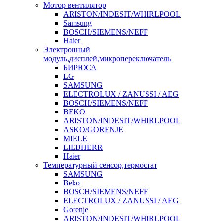
Мотор вентилятор
ARISTON/INDESIT/WHIRLPOOL
Samsung
BOSCH/SIEMENS/NEFF
Haier
Электронный
модуль,дисплей,микропереключатель
БИРЮСА
LG
SAMSUNG
ELECTROLUX / ZANUSSI / AEG
BOSCH/SIEMENS/NEFF
BEKO
ARISTON/INDESIT/WHIRLPOOL
ASKO/GORENJE
MIELE
LIEBHERR
Haier
Температурный сенсор,термостат
SAMSUNG
Beko
BOSCH/SIEMENS/NEFF
ELECTROLUX / ZANUSSI / AEG
Gorenje
ARISTON/INDESIT/WHIRLPOOL