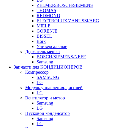
LG
ZELMER/BOSCH/SIEMENS
THOMAS
REDMOND
ELECTROLUX/ZANUSSI/AEG
MIELE
GORENJE
BISSEL
Bork
Универсальные
Держатель мешка
BOSCH/SIEMENS/NEFF
Samsung
Запчасти для КОНДИЦИОНЕРОВ
Компрессор
SAMSUNG
LG
Модуль управления, дисплей
LG
Вентилятор и мотор
Samsung
LG
Пусковой конденсатор
Samsung
LG