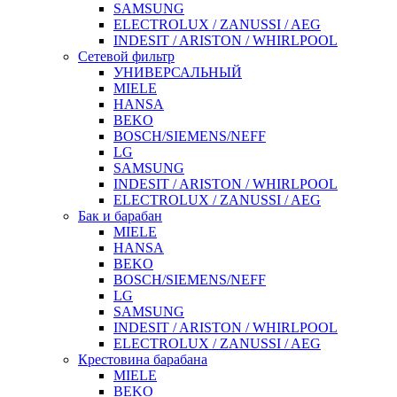
SAMSUNG
ELECTROLUX / ZANUSSI / AEG
INDESIT / ARISTON / WHIRLPOOL
Сетевой фильтр
УНИВЕРСАЛЬНЫЙ
MIELE
HANSA
BEKO
BOSCH/SIEMENS/NEFF
LG
SAMSUNG
INDESIT / ARISTON / WHIRLPOOL
ELECTROLUX / ZANUSSI / AEG
Бак и барабан
MIELE
HANSA
BEKO
BOSCH/SIEMENS/NEFF
LG
SAMSUNG
INDESIT / ARISTON / WHIRLPOOL
ELECTROLUX / ZANUSSI / AEG
Крестовина барабана
MIELE
BEKO