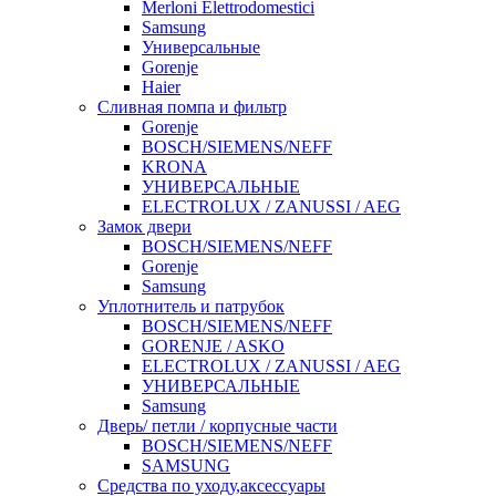
Merloni Elettrodomestici
Samsung
Универсальные
Gorenje
Haier
Сливная помпа и фильтр
Gorenje
BOSCH/SIEMENS/NEFF
KRONA
УНИВЕРСАЛЬНЫЕ
ELECTROLUX / ZANUSSI / AEG
Замок двери
BOSCH/SIEMENS/NEFF
Gorenje
Samsung
Уплотнитель и патрубок
BOSCH/SIEMENS/NEFF
GORENJE / ASKO
ELECTROLUX / ZANUSSI / AEG
УНИВЕРСАЛЬНЫЕ
Samsung
Дверь/ петли / корпусные части
BOSCH/SIEMENS/NEFF
SAMSUNG
Средства по уходу,аксессуары