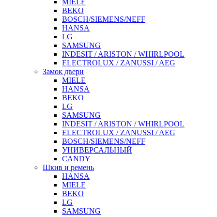
MIELE
BEKO
BOSCH/SIEMENS/NEFF
HANSA
LG
SAMSUNG
INDESIT / ARISTON / WHIRLPOOL
ELECTROLUX / ZANUSSI / AEG
Замок двери
MIELE
HANSA
BEKO
LG
SAMSUNG
INDESIT / ARISTON / WHIRLPOOL
ELECTROLUX / ZANUSSI / AEG
BOSCH/SIEMENS/NEFF
УНИВЕРСАЛЬНЫЙ
CANDY
Шкив и ремень
HANSA
MIELE
BEKO
LG
SAMSUNG