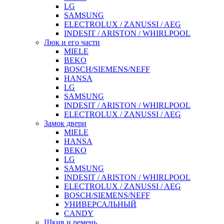
LG
SAMSUNG
ELECTROLUX / ZANUSSI / AEG
INDESIT / ARISTON / WHIRLPOOL
Люк и его части
MIELE
BEKO
BOSCH/SIEMENS/NEFF
HANSA
LG
SAMSUNG
INDESIT / ARISTON / WHIRLPOOL
ELECTROLUX / ZANUSSI / AEG
Замок двери
MIELE
HANSA
BEKO
LG
SAMSUNG
INDESIT / ARISTON / WHIRLPOOL
ELECTROLUX / ZANUSSI / AEG
BOSCH/SIEMENS/NEFF
УНИВЕРСАЛЬНЫЙ
CANDY
Шкив и ремень