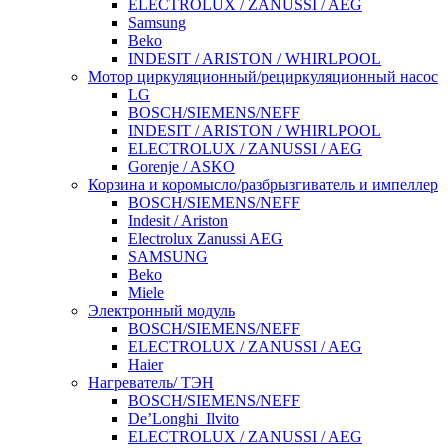
ELECTROLUX / ZANUSSI / AEG
Samsung
Beko
INDESIT / ARISTON / WHIRLPOOL
Мотор циркуляционный/рециркуляционный насос
LG
BOSCH/SIEMENS/NEFF
INDESIT / ARISTON / WHIRLPOOL
ELECTROLUX / ZANUSSI / AEG
Gorenje / ASKO
Корзина и коромысло/разбрызгиватель и импеллер
BOSCH/SIEMENS/NEFF
Indesit / Ariston
Electrolux Zanussi AEG
SAMSUNG
Beko
Miele
Электронный модуль
BOSCH/SIEMENS/NEFF
ELECTROLUX / ZANUSSI / AEG
Haier
Нагреватель/ ТЭН
BOSCH/SIEMENS/NEFF
De’Longhi_Ilvito
ELECTROLUX / ZANUSSI / AEG