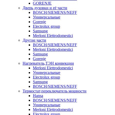
GORENJE
Дверь духовки и её части
BOSCH/SIEMENS/NEFF
Универсальные
Gorenje
Electrolux group
Samsung
Merloni Elettrodomestici
Другие части
BOSCH/SIEMENS/NEFF
Merloni Elettrodomestici
Samsung
Gorenje
Нагреватель,ТЭН конвекции
Merloni Elettrodomestici
Универсальные
Electrolux group
Samsung
BOSCH/SIEMENS/NEFF
Термостат,переключатель мощности
Hansa
BOSCH/SIEMENS/NEFF
Универсальные
Merloni Elettrodomestici
Electrolux group