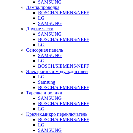
SAMSUNG
Лампа,проводка
BOSCH/SIEMENS/NEFF
LG
SAMSUNG
Другие части
SAMSUNG
BOSCH/SIEMENS/NEFF
LG
Сенсорная панель
SAMSUNG
LG
BOSCH/SIEMENS/NEFF
Электронный модуль,дисплей
LG
Samsung
BOSCH/SIEMENS/NEFF
Тарелка и ролики
SAMSUNG
BOSCH/SIEMENS/NEFF
LG
Крючек,микро переключатель
BOSCH/SIEMENS/NEFF
LG
SAMSUNG