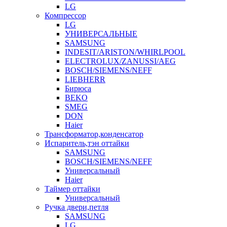
LG
Компрессор
LG
УНИВЕРСАЛЬНЫЕ
SAMSUNG
INDESIT/ARISTON/WHIRLPOOL
ELECTROLUX/ZANUSSI/AEG
BOSCH/SIEMENS/NEFF
LIEBHERR
Бирюса
BEKO
SMEG
DON
Haier
Трансформатор,конденсатор
Испаритель,тэн оттайки
SAMSUNG
BOSCH/SIEMENS/NEFF
Универсальный
Haier
Таймер оттайки
Универсальный
Ручка двери,петля
SAMSUNG
LG