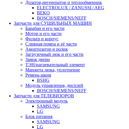
Дозатор,регенератор и теплообменник
ELECTROLUX / ZANUSSI / AEG
BEKO
BOSCH/SIEMENS/NEFF
Запчасти для СУШИЛЬНЫХ МАШИН
Барабан и его части
Мотор и его части
Фильтр и корпус
Сливная помпа и её части
Амортизатор и ролик
Загрузочный люк и его части
Замок двери
ТЭН/нагревательный элемент
Манжета люка, уплотнение
Ремень,шкив
BSHG
Модуль управления, дисплей
BOSCH/SIEMENS/NEFF
Запчасти для ТЕЛЕВИЗОРОВ
Электронный модуль
SAMSUNG
LG
Блок питания
SAMSUNG
LG