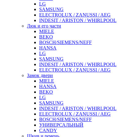
LG
SAMSUNG
ELECTROLUX / ZANUSSI / AEG
INDESIT / ARISTON / WHIRLPOOL
Люк и его части
MIELE
BEKO
BOSCH/SIEMENS/NEFF
HANSA
LG
SAMSUNG
INDESIT / ARISTON / WHIRLPOOL
ELECTROLUX / ZANUSSI / AEG
Замок двери
MIELE
HANSA
BEKO
LG
SAMSUNG
INDESIT / ARISTON / WHIRLPOOL
ELECTROLUX / ZANUSSI / AEG
BOSCH/SIEMENS/NEFF
УНИВЕРСАЛЬНЫЙ
CANDY
Шкив и ремень