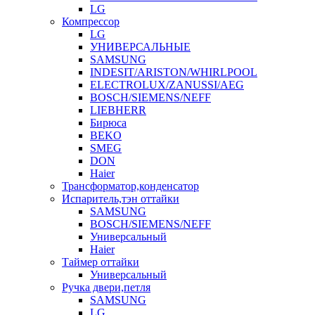
LG
Компрессор
LG
УНИВЕРСАЛЬНЫЕ
SAMSUNG
INDESIT/ARISTON/WHIRLPOOL
ELECTROLUX/ZANUSSI/AEG
BOSCH/SIEMENS/NEFF
LIEBHERR
Бирюса
BEKO
SMEG
DON
Haier
Трансформатор,конденсатор
Испаритель,тэн оттайки
SAMSUNG
BOSCH/SIEMENS/NEFF
Универсальный
Haier
Таймер оттайки
Универсальный
Ручка двери,петля
SAMSUNG
LG