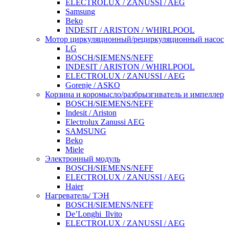
ELECTROLUX / ZANUSSI / AEG
Samsung
Beko
INDESIT / ARISTON / WHIRLPOOL
Мотор циркуляционный/рециркуляционный насос
LG
BOSCH/SIEMENS/NEFF
INDESIT / ARISTON / WHIRLPOOL
ELECTROLUX / ZANUSSI / AEG
Gorenje / ASKO
Корзина и коромысло/разбрызгиватель и импеллер
BOSCH/SIEMENS/NEFF
Indesit / Ariston
Electrolux Zanussi AEG
SAMSUNG
Beko
Miele
Электронный модуль
BOSCH/SIEMENS/NEFF
ELECTROLUX / ZANUSSI / AEG
Haier
Нагреватель/ ТЭН
BOSCH/SIEMENS/NEFF
De’Longhi_Ilvito
ELECTROLUX / ZANUSSI / AEG