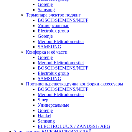
Gorenje
Samsung
Термопара,электро поджиг
BOSCH/SIEMENS/NEFF
Универсальные
Electrolux group
Gorenje
Merloni Elettrodomestici
SAMSUNG
Конфорка и её части
Gorenje
Merloni Elettrodomestici
BOSCH/SIEMENS/NEFF
Electrolux group
SAMSUNG
Противень,решетка,ручка конфорки,аксессуары
BOSCH/SIEMENS/NEFF
Merloni Elettrodomestici
Smeg
Универсальные
Gorenje
Hankel
Samsung
ELECTROLUUX / ZANUSSI / AEG
Запчасти для ВОДОНАГРЕВАТЕЛЕЙ