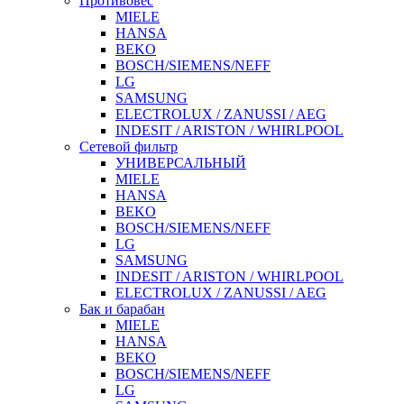
Противовес
MIELE
HANSA
BEKO
BOSCH/SIEMENS/NEFF
LG
SAMSUNG
ELECTROLUX / ZANUSSI / AEG
INDESIT / ARISTON / WHIRLPOOL
Сетевой фильтр
УНИВЕРСАЛЬНЫЙ
MIELE
HANSA
BEKO
BOSCH/SIEMENS/NEFF
LG
SAMSUNG
INDESIT / ARISTON / WHIRLPOOL
ELECTROLUX / ZANUSSI / AEG
Бак и барабан
MIELE
HANSA
BEKO
BOSCH/SIEMENS/NEFF
LG