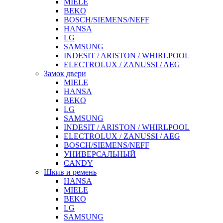
MIELE
BEKO
BOSCH/SIEMENS/NEFF
HANSA
LG
SAMSUNG
INDESIT / ARISTON / WHIRLPOOL
ELECTROLUX / ZANUSSI / AEG
Замок двери
MIELE
HANSA
BEKO
LG
SAMSUNG
INDESIT / ARISTON / WHIRLPOOL
ELECTROLUX / ZANUSSI / AEG
BOSCH/SIEMENS/NEFF
УНИВЕРСАЛЬНЫЙ
CANDY
Шкив и ремень
HANSA
MIELE
BEKO
LG
SAMSUNG