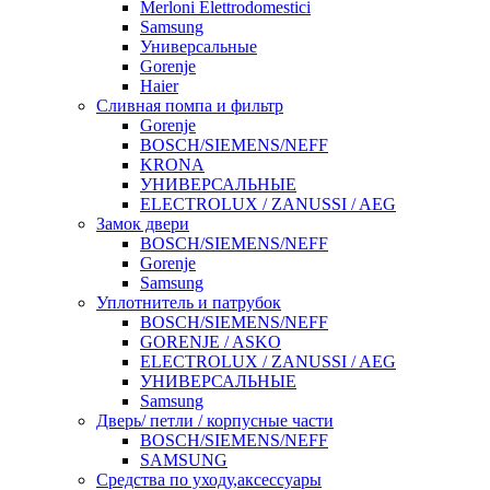
Merloni Elettrodomestici
Samsung
Универсальные
Gorenje
Haier
Сливная помпа и фильтр
Gorenje
BOSCH/SIEMENS/NEFF
KRONA
УНИВЕРСАЛЬНЫЕ
ELECTROLUX / ZANUSSI / AEG
Замок двери
BOSCH/SIEMENS/NEFF
Gorenje
Samsung
Уплотнитель и патрубок
BOSCH/SIEMENS/NEFF
GORENJE / ASKO
ELECTROLUX / ZANUSSI / AEG
УНИВЕРСАЛЬНЫЕ
Samsung
Дверь/ петли / корпусные части
BOSCH/SIEMENS/NEFF
SAMSUNG
Средства по уходу,аксессуары