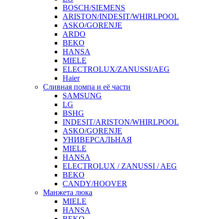
BOSCH/SIEMENS
ARISTON/INDESIT/WHIRLPOOL
ASKO/GORENJE
ARDO
BEKO
HANSA
MIELE
ELECTROLUX/ZANUSSI/AEG
Haier
Сливная помпа и её части
SAMSUNG
LG
BSHG
INDESIT/ARISTON/WHIRLPOOL
ASKO/GORENJE
УНИВЕРСАЛЬНАЯ
MIELE
HANSA
ELECTROLUX / ZANUSSI / AEG
BEKO
CANDY/HOOVER
Манжета люка
MIELE
HANSA
BEKO