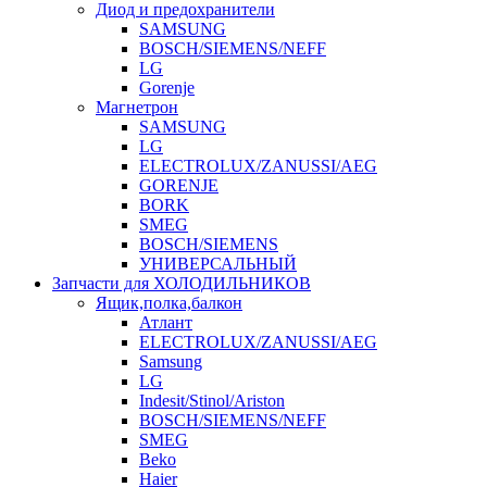
Диод и предохранители
SAMSUNG
BOSCH/SIEMENS/NEFF
LG
Gorenje
Магнетрон
SAMSUNG
LG
ELECTROLUX/ZANUSSI/AEG
GORENJE
BORK
SMEG
BOSCH/SIEMENS
УНИВЕРСАЛЬНЫЙ
Запчасти для ХОЛОДИЛЬНИКОВ
Ящик,полка,балкон
Атлант
ELECTROLUX/ZANUSSI/AEG
Samsung
LG
Indesit/Stinol/Ariston
BOSCH/SIEMENS/NEFF
SMEG
Beko
Haier