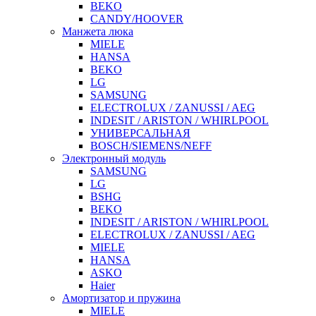
BEKO
CANDY/HOOVER
Манжета люка
MIELE
HANSA
BEKO
LG
SAMSUNG
ELECTROLUX / ZANUSSI / AEG
INDESIT / ARISTON / WHIRLPOOL
УНИВЕРСАЛЬНАЯ
BOSCH/SIEMENS/NEFF
Электронный модуль
SAMSUNG
LG
BSHG
BEKO
INDESIT / ARISTON / WHIRLPOOL
ELECTROLUX / ZANUSSI / AEG
MIELE
HANSA
ASKO
Haier
Амортизатор и пружина
MIELE