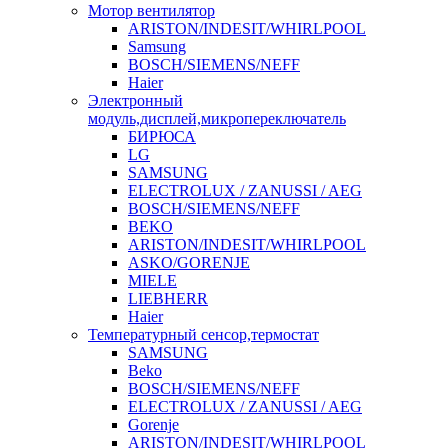
Мотор вентилятор
ARISTON/INDESIT/WHIRLPOOL
Samsung
BOSCH/SIEMENS/NEFF
Haier
Электронный
модуль,дисплей,микропереключатель
БИРЮСА
LG
SAMSUNG
ELECTROLUX / ZANUSSI / AEG
BOSCH/SIEMENS/NEFF
BEKO
ARISTON/INDESIT/WHIRLPOOL
ASKO/GORENJE
MIELE
LIEBHERR
Haier
Температурный сенсор,термостат
SAMSUNG
Beko
BOSCH/SIEMENS/NEFF
ELECTROLUX / ZANUSSI / AEG
Gorenje
ARISTON/INDESIT/WHIRLPOOL