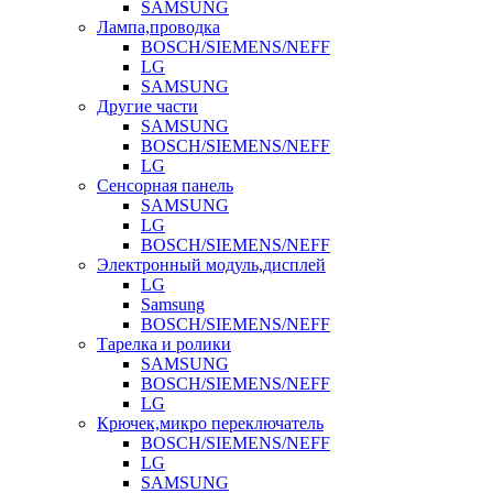
SAMSUNG
Лампа,проводка
BOSCH/SIEMENS/NEFF
LG
SAMSUNG
Другие части
SAMSUNG
BOSCH/SIEMENS/NEFF
LG
Сенсорная панель
SAMSUNG
LG
BOSCH/SIEMENS/NEFF
Электронный модуль,дисплей
LG
Samsung
BOSCH/SIEMENS/NEFF
Тарелка и ролики
SAMSUNG
BOSCH/SIEMENS/NEFF
LG
Крючек,микро переключатель
BOSCH/SIEMENS/NEFF
LG
SAMSUNG