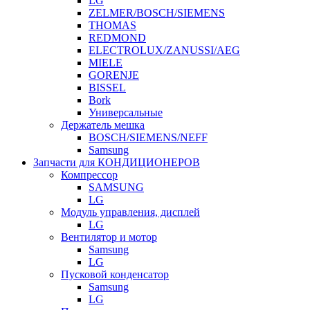
LG
ZELMER/BOSCH/SIEMENS
THOMAS
REDMOND
ELECTROLUX/ZANUSSI/AEG
MIELE
GORENJE
BISSEL
Bork
Универсальные
Держатель мешка
BOSCH/SIEMENS/NEFF
Samsung
Запчасти для КОНДИЦИОНЕРОВ
Компрессор
SAMSUNG
LG
Модуль управления, дисплей
LG
Вентилятор и мотор
Samsung
LG
Пусковой конденсатор
Samsung
LG