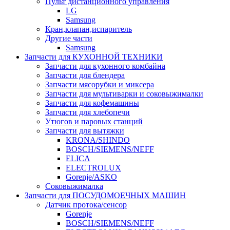
Пульт дистанционного управления
LG
Samsung
Кран,клапан,испаритель
Другие части
Samsung
Запчасти для КУХОННОЙ ТЕХНИКИ
Запчасти для кухонного комбайна
Запчасти для блендера
Запчасти мясорубки и миксера
Запчасти для мультиварки и соковыжималки
Запчасти для кофемашины
Запчасти для хлебопечи
Утюгов и паровых станций
Запчасти для вытяжки
KRONA/SHINDO
BOSCH/SIEMENS/NEFF
ELICA
ELECTROLUX
Gorenje/ASKO
Соковыжималка
Запчасти для ПОСУДОМОЕЧНЫХ МАШИН
Датчик протока/сенсор
Gorenje
BOSCH/SIEMENS/NEFF