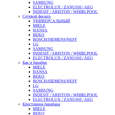
SAMSUNG
ELECTROLUX / ZANUSSI / AEG
INDESIT / ARISTON / WHIRLPOOL
Сетевой фильтр
УНИВЕРСАЛЬНЫЙ
MIELE
HANSA
BEKO
BOSCH/SIEMENS/NEFF
LG
SAMSUNG
INDESIT / ARISTON / WHIRLPOOL
ELECTROLUX / ZANUSSI / AEG
Бак и барабан
MIELE
HANSA
BEKO
BOSCH/SIEMENS/NEFF
LG
SAMSUNG
INDESIT / ARISTON / WHIRLPOOL
ELECTROLUX / ZANUSSI / AEG
Крестовина барабана
MIELE
BEKO