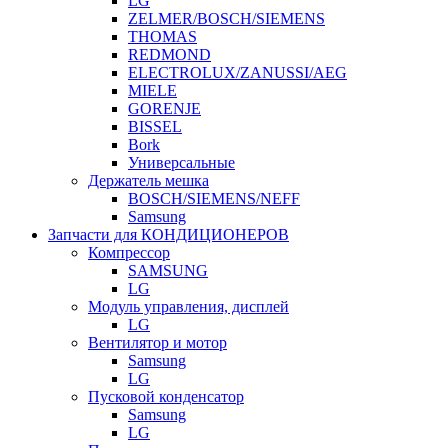
LG
ZELMER/BOSCH/SIEMENS
THOMAS
REDMOND
ELECTROLUX/ZANUSSI/AEG
MIELE
GORENJE
BISSEL
Bork
Универсальные
Держатель мешка
BOSCH/SIEMENS/NEFF
Samsung
Запчасти для КОНДИЦИОНЕРОВ
Компрессор
SAMSUNG
LG
Модуль управления, дисплей
LG
Вентилятор и мотор
Samsung
LG
Пусковой конденсатор
Samsung
LG