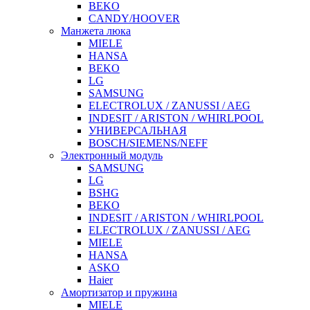
BEKO
CANDY/HOOVER
Манжета люка
MIELE
HANSA
BEKO
LG
SAMSUNG
ELECTROLUX / ZANUSSI / AEG
INDESIT / ARISTON / WHIRLPOOL
УНИВЕРСАЛЬНАЯ
BOSCH/SIEMENS/NEFF
Электронный модуль
SAMSUNG
LG
BSHG
BEKO
INDESIT / ARISTON / WHIRLPOOL
ELECTROLUX / ZANUSSI / AEG
MIELE
HANSA
ASKO
Haier
Амортизатор и пружина
MIELE