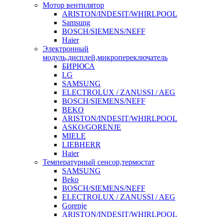
Мотор вентилятор
ARISTON/INDESIT/WHIRLPOOL
Samsung
BOSCH/SIEMENS/NEFF
Haier
Электронный
модуль,дисплей,микропереключатель
БИРЮСА
LG
SAMSUNG
ELECTROLUX / ZANUSSI / AEG
BOSCH/SIEMENS/NEFF
BEKO
ARISTON/INDESIT/WHIRLPOOL
ASKO/GORENJE
MIELE
LIEBHERR
Haier
Температурный сенсор,термостат
SAMSUNG
Beko
BOSCH/SIEMENS/NEFF
ELECTROLUX / ZANUSSI / AEG
Gorenje
ARISTON/INDESIT/WHIRLPOOL