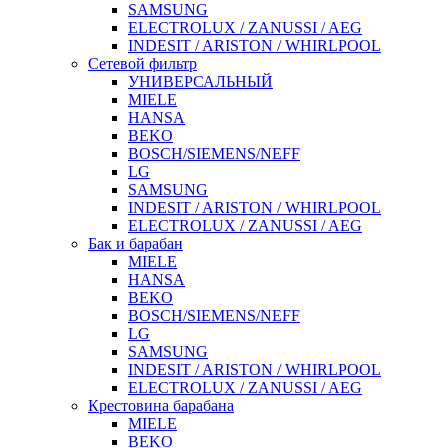
SAMSUNG
ELECTROLUX / ZANUSSI / AEG
INDESIT / ARISTON / WHIRLPOOL
Сетевой фильтр
УНИВЕРСАЛЬНЫЙ
MIELE
HANSA
BEKO
BOSCH/SIEMENS/NEFF
LG
SAMSUNG
INDESIT / ARISTON / WHIRLPOOL
ELECTROLUX / ZANUSSI / AEG
Бак и барабан
MIELE
HANSA
BEKO
BOSCH/SIEMENS/NEFF
LG
SAMSUNG
INDESIT / ARISTON / WHIRLPOOL
ELECTROLUX / ZANUSSI / AEG
Крестовина барабана
MIELE
BEKO