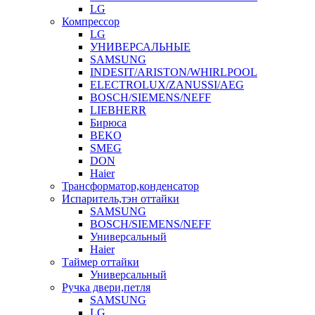
LG
Компрессор
LG
УНИВЕРСАЛЬНЫЕ
SAMSUNG
INDESIT/ARISTON/WHIRLPOOL
ELECTROLUX/ZANUSSI/AEG
BOSCH/SIEMENS/NEFF
LIEBHERR
Бирюса
BEKO
SMEG
DON
Haier
Трансформатор,конденсатор
Испаритель,тэн оттайки
SAMSUNG
BOSCH/SIEMENS/NEFF
Универсальный
Haier
Таймер оттайки
Универсальный
Ручка двери,петля
SAMSUNG
LG