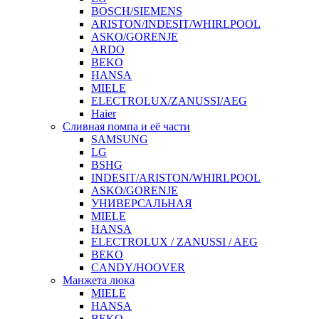
BOSCH/SIEMENS
ARISTON/INDESIT/WHIRLPOOL
ASKO/GORENJE
ARDO
BEKO
HANSA
MIELE
ELECTROLUX/ZANUSSI/AEG
Haier
Сливная помпа и её части
SAMSUNG
LG
BSHG
INDESIT/ARISTON/WHIRLPOOL
ASKO/GORENJE
УНИВЕРСАЛЬНАЯ
MIELE
HANSA
ELECTROLUX / ZANUSSI / AEG
BEKO
CANDY/HOOVER
Манжета люка
MIELE
HANSA
BEKO