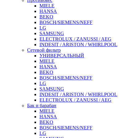
Противовес
MIELE
HANSA
BEKO
BOSCH/SIEMENS/NEFF
LG
SAMSUNG
ELECTROLUX / ZANUSSI / AEG
INDESIT / ARISTON / WHIRLPOOL
Сетевой фильтр
УНИВЕРСАЛЬНЫЙ
MIELE
HANSA
BEKO
BOSCH/SIEMENS/NEFF
LG
SAMSUNG
INDESIT / ARISTON / WHIRLPOOL
ELECTROLUX / ZANUSSI / AEG
Бак и барабан
MIELE
HANSA
BEKO
BOSCH/SIEMENS/NEFF
LG