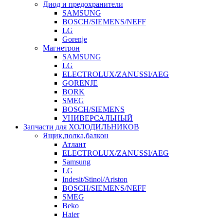
Диод и предохранители
SAMSUNG
BOSCH/SIEMENS/NEFF
LG
Gorenje
Магнетрон
SAMSUNG
LG
ELECTROLUX/ZANUSSI/AEG
GORENJE
BORK
SMEG
BOSCH/SIEMENS
УНИВЕРСАЛЬНЫЙ
Запчасти для ХОЛОДИЛЬНИКОВ
Ящик,полка,балкон
Атлант
ELECTROLUX/ZANUSSI/AEG
Samsung
LG
Indesit/Stinol/Ariston
BOSCH/SIEMENS/NEFF
SMEG
Beko
Haier