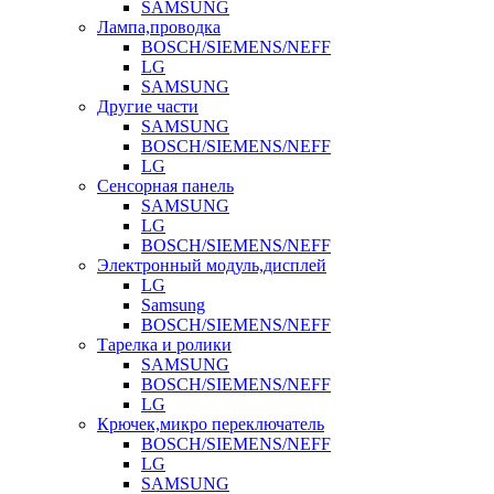
SAMSUNG
Лампа,проводка
BOSCH/SIEMENS/NEFF
LG
SAMSUNG
Другие части
SAMSUNG
BOSCH/SIEMENS/NEFF
LG
Сенсорная панель
SAMSUNG
LG
BOSCH/SIEMENS/NEFF
Электронный модуль,дисплей
LG
Samsung
BOSCH/SIEMENS/NEFF
Тарелка и ролики
SAMSUNG
BOSCH/SIEMENS/NEFF
LG
Крючек,микро переключатель
BOSCH/SIEMENS/NEFF
LG
SAMSUNG