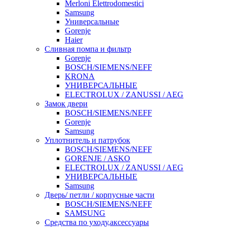
Merloni Elettrodomestici
Samsung
Универсальные
Gorenje
Haier
Сливная помпа и фильтр
Gorenje
BOSCH/SIEMENS/NEFF
KRONA
УНИВЕРСАЛЬНЫЕ
ELECTROLUX / ZANUSSI / AEG
Замок двери
BOSCH/SIEMENS/NEFF
Gorenje
Samsung
Уплотнитель и патрубок
BOSCH/SIEMENS/NEFF
GORENJE / ASKO
ELECTROLUX / ZANUSSI / AEG
УНИВЕРСАЛЬНЫЕ
Samsung
Дверь/ петли / корпусные части
BOSCH/SIEMENS/NEFF
SAMSUNG
Средства по уходу,аксессуары