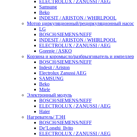
ELECTROLUX / ZANUSSI / AEG
Samsung
Beko
INDESIT / ARISTON / WHIRLPOOL
Мотор циркуляционный/рециркуляционный насос
LG
BOSCH/SIEMENS/NEFF
INDESIT / ARISTON / WHIRLPOOL
ELECTROLUX / ZANUSSI / AEG
Gorenje / ASKO
Корзина и коромысло/разбрызгиватель и импеллер
BOSCH/SIEMENS/NEFF
Indesit / Ariston
Electrolux Zanussi AEG
SAMSUNG
Beko
Miele
Электронный модуль
BOSCH/SIEMENS/NEFF
ELECTROLUX / ZANUSSI / AEG
Haier
Нагреватель/ ТЭН
BOSCH/SIEMENS/NEFF
De’Longhi_Ilvito
ELECTROLUX / ZANUSSI / AEG