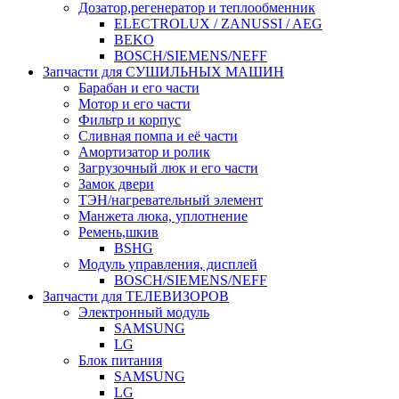
Дозатор,регенератор и теплообменник
ELECTROLUX / ZANUSSI / AEG
BEKO
BOSCH/SIEMENS/NEFF
Запчасти для СУШИЛЬНЫХ МАШИН
Барабан и его части
Мотор и его части
Фильтр и корпус
Сливная помпа и её части
Амортизатор и ролик
Загрузочный люк и его части
Замок двери
ТЭН/нагревательный элемент
Манжета люка, уплотнение
Ремень,шкив
BSHG
Модуль управления, дисплей
BOSCH/SIEMENS/NEFF
Запчасти для ТЕЛЕВИЗОРОВ
Электронный модуль
SAMSUNG
LG
Блок питания
SAMSUNG
LG