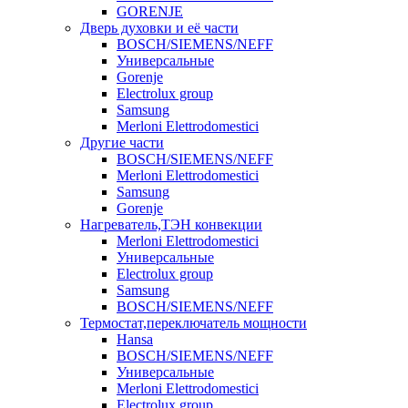
GORENJE
Дверь духовки и её части
BOSCH/SIEMENS/NEFF
Универсальные
Gorenje
Electrolux group
Samsung
Merloni Elettrodomestici
Другие части
BOSCH/SIEMENS/NEFF
Merloni Elettrodomestici
Samsung
Gorenje
Нагреватель,ТЭН конвекции
Merloni Elettrodomestici
Универсальные
Electrolux group
Samsung
BOSCH/SIEMENS/NEFF
Термостат,переключатель мощности
Hansa
BOSCH/SIEMENS/NEFF
Универсальные
Merloni Elettrodomestici
Electrolux group