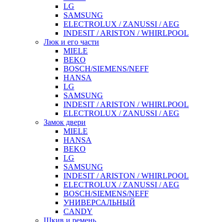
LG
SAMSUNG
ELECTROLUX / ZANUSSI / AEG
INDESIT / ARISTON / WHIRLPOOL
Люк и его части
MIELE
BEKO
BOSCH/SIEMENS/NEFF
HANSA
LG
SAMSUNG
INDESIT / ARISTON / WHIRLPOOL
ELECTROLUX / ZANUSSI / AEG
Замок двери
MIELE
HANSA
BEKO
LG
SAMSUNG
INDESIT / ARISTON / WHIRLPOOL
ELECTROLUX / ZANUSSI / AEG
BOSCH/SIEMENS/NEFF
УНИВЕРСАЛЬНЫЙ
CANDY
Шкив и ремень