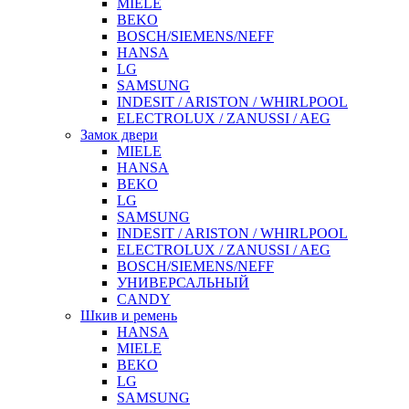
MIELE
BEKO
BOSCH/SIEMENS/NEFF
HANSA
LG
SAMSUNG
INDESIT / ARISTON / WHIRLPOOL
ELECTROLUX / ZANUSSI / AEG
Замок двери
MIELE
HANSA
BEKO
LG
SAMSUNG
INDESIT / ARISTON / WHIRLPOOL
ELECTROLUX / ZANUSSI / AEG
BOSCH/SIEMENS/NEFF
УНИВЕРСАЛЬНЫЙ
CANDY
Шкив и ремень
HANSA
MIELE
BEKO
LG
SAMSUNG