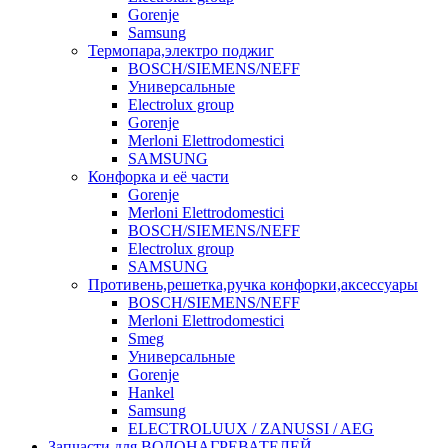
Gorenje
Samsung
Термопара,электро поджиг
BOSCH/SIEMENS/NEFF
Универсальные
Electrolux group
Gorenje
Merloni Elettrodomestici
SAMSUNG
Конфорка и её части
Gorenje
Merloni Elettrodomestici
BOSCH/SIEMENS/NEFF
Electrolux group
SAMSUNG
Противень,решетка,ручка конфорки,аксессуары
BOSCH/SIEMENS/NEFF
Merloni Elettrodomestici
Smeg
Универсальные
Gorenje
Hankel
Samsung
ELECTROLUUX / ZANUSSI / AEG
Запчасти для ВОДОНАГРЕВАТЕЛЕЙ