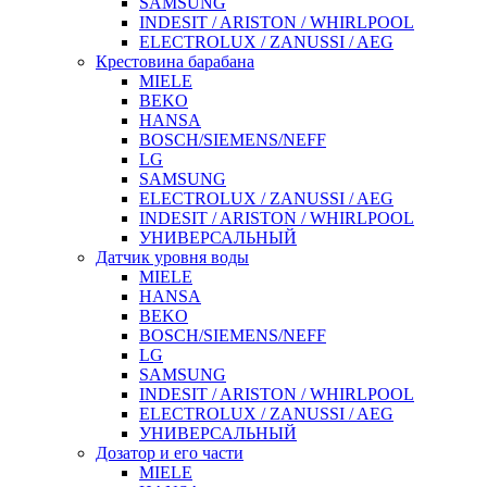
SAMSUNG
INDESIT / ARISTON / WHIRLPOOL
ELECTROLUX / ZANUSSI / AEG
Крестовина барабана
MIELE
BEKO
HANSA
BOSCH/SIEMENS/NEFF
LG
SAMSUNG
ELECTROLUX / ZANUSSI / AEG
INDESIT / ARISTON / WHIRLPOOL
УНИВЕРСАЛЬНЫЙ
Датчик уровня воды
MIELE
HANSA
BEKO
BOSCH/SIEMENS/NEFF
LG
SAMSUNG
INDESIT / ARISTON / WHIRLPOOL
ELECTROLUX / ZANUSSI / AEG
УНИВЕРСАЛЬНЫЙ
Дозатор и его части
MIELE