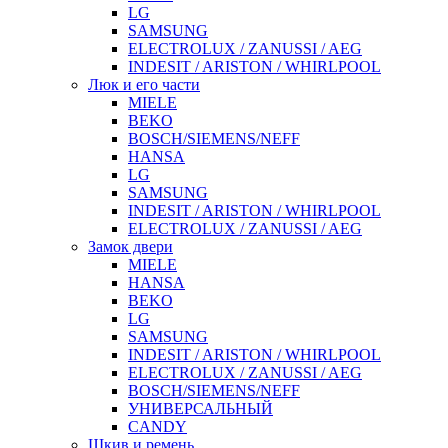
LG
SAMSUNG
ELECTROLUX / ZANUSSI / AEG
INDESIT / ARISTON / WHIRLPOOL
Люк и его части
MIELE
BEKO
BOSCH/SIEMENS/NEFF
HANSA
LG
SAMSUNG
INDESIT / ARISTON / WHIRLPOOL
ELECTROLUX / ZANUSSI / AEG
Замок двери
MIELE
HANSA
BEKO
LG
SAMSUNG
INDESIT / ARISTON / WHIRLPOOL
ELECTROLUX / ZANUSSI / AEG
BOSCH/SIEMENS/NEFF
УНИВЕРСАЛЬНЫЙ
CANDY
Шкив и ремень