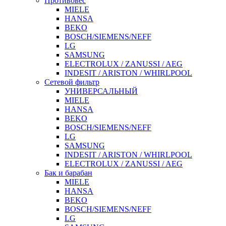
Противовес
MIELE
HANSA
BEKO
BOSCH/SIEMENS/NEFF
LG
SAMSUNG
ELECTROLUX / ZANUSSI / AEG
INDESIT / ARISTON / WHIRLPOOL
Сетевой фильтр
УНИВЕРСАЛЬНЫЙ
MIELE
HANSA
BEKO
BOSCH/SIEMENS/NEFF
LG
SAMSUNG
INDESIT / ARISTON / WHIRLPOOL
ELECTROLUX / ZANUSSI / AEG
Бак и барабан
MIELE
HANSA
BEKO
BOSCH/SIEMENS/NEFF
LG