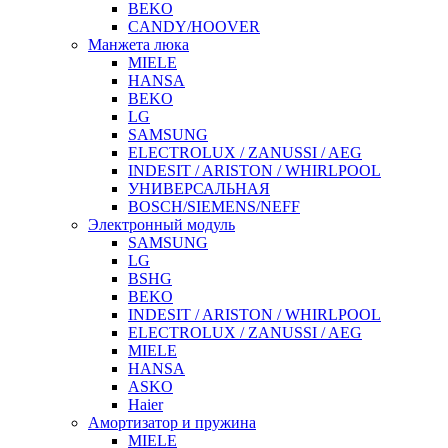
BEKO
CANDY/HOOVER
Манжета люка
MIELE
HANSA
BEKO
LG
SAMSUNG
ELECTROLUX / ZANUSSI / AEG
INDESIT / ARISTON / WHIRLPOOL
УНИВЕРСАЛЬНАЯ
BOSCH/SIEMENS/NEFF
Электронный модуль
SAMSUNG
LG
BSHG
BEKO
INDESIT / ARISTON / WHIRLPOOL
ELECTROLUX / ZANUSSI / AEG
MIELE
HANSA
ASKO
Haier
Амортизатор и пружина
MIELE