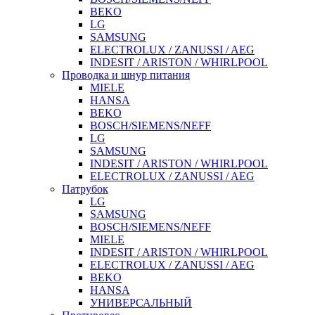
BEKO
LG
SAMSUNG
ELECTROLUX / ZANUSSI / AEG
INDESIT / ARISTON / WHIRLPOOL
Проводка и шнур питания
MIELE
HANSA
BEKO
BOSCH/SIEMENS/NEFF
LG
SAMSUNG
INDESIT / ARISTON / WHIRLPOOL
ELECTROLUX / ZANUSSI / AEG
Патрубок
LG
SAMSUNG
BOSCH/SIEMENS/NEFF
MIELE
INDESIT / ARISTON / WHIRLPOOL
ELECTROLUX / ZANUSSI / AEG
BEKO
HANSA
УНИВЕРСАЛЬНЫЙ