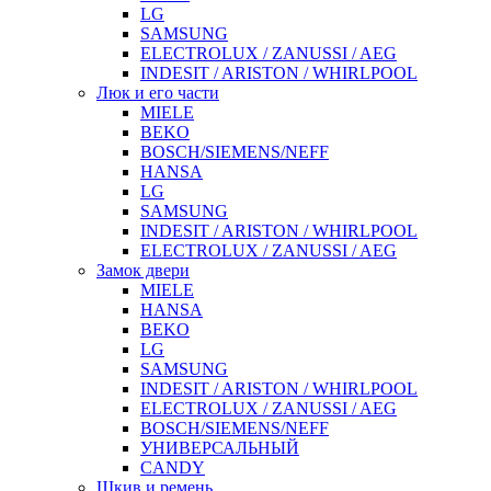
LG
SAMSUNG
ELECTROLUX / ZANUSSI / AEG
INDESIT / ARISTON / WHIRLPOOL
Люк и его части
MIELE
BEKO
BOSCH/SIEMENS/NEFF
HANSA
LG
SAMSUNG
INDESIT / ARISTON / WHIRLPOOL
ELECTROLUX / ZANUSSI / AEG
Замок двери
MIELE
HANSA
BEKO
LG
SAMSUNG
INDESIT / ARISTON / WHIRLPOOL
ELECTROLUX / ZANUSSI / AEG
BOSCH/SIEMENS/NEFF
УНИВЕРСАЛЬНЫЙ
CANDY
Шкив и ремень