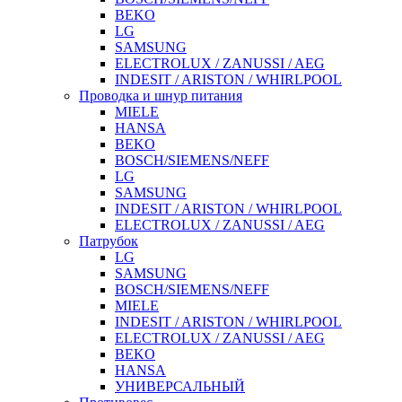
BEKO
LG
SAMSUNG
ELECTROLUX / ZANUSSI / AEG
INDESIT / ARISTON / WHIRLPOOL
Проводка и шнур питания
MIELE
HANSA
BEKO
BOSCH/SIEMENS/NEFF
LG
SAMSUNG
INDESIT / ARISTON / WHIRLPOOL
ELECTROLUX / ZANUSSI / AEG
Патрубок
LG
SAMSUNG
BOSCH/SIEMENS/NEFF
MIELE
INDESIT / ARISTON / WHIRLPOOL
ELECTROLUX / ZANUSSI / AEG
BEKO
HANSA
УНИВЕРСАЛЬНЫЙ