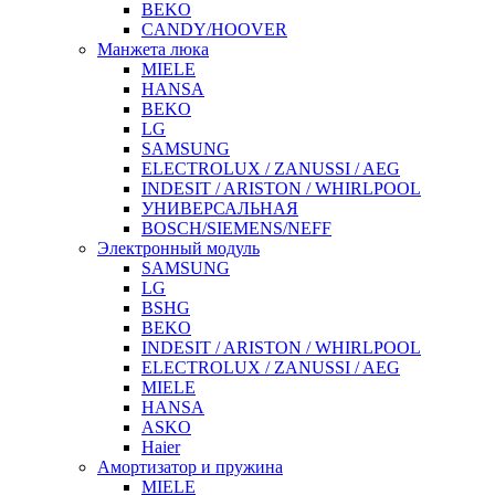
BEKO
CANDY/HOOVER
Манжета люка
MIELE
HANSA
BEKO
LG
SAMSUNG
ELECTROLUX / ZANUSSI / AEG
INDESIT / ARISTON / WHIRLPOOL
УНИВЕРСАЛЬНАЯ
BOSCH/SIEMENS/NEFF
Электронный модуль
SAMSUNG
LG
BSHG
BEKO
INDESIT / ARISTON / WHIRLPOOL
ELECTROLUX / ZANUSSI / AEG
MIELE
HANSA
ASKO
Haier
Амортизатор и пружина
MIELE