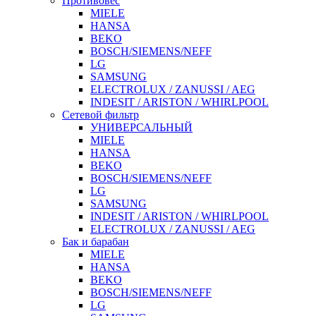
Противовес
MIELE
HANSA
BEKO
BOSCH/SIEMENS/NEFF
LG
SAMSUNG
ELECTROLUX / ZANUSSI / AEG
INDESIT / ARISTON / WHIRLPOOL
Сетевой фильтр
УНИВЕРСАЛЬНЫЙ
MIELE
HANSA
BEKO
BOSCH/SIEMENS/NEFF
LG
SAMSUNG
INDESIT / ARISTON / WHIRLPOOL
ELECTROLUX / ZANUSSI / AEG
Бак и барабан
MIELE
HANSA
BEKO
BOSCH/SIEMENS/NEFF
LG