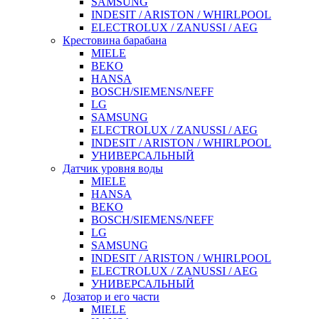
SAMSUNG
INDESIT / ARISTON / WHIRLPOOL
ELECTROLUX / ZANUSSI / AEG
Крестовина барабана
MIELE
BEKO
HANSA
BOSCH/SIEMENS/NEFF
LG
SAMSUNG
ELECTROLUX / ZANUSSI / AEG
INDESIT / ARISTON / WHIRLPOOL
УНИВЕРСАЛЬНЫЙ
Датчик уровня воды
MIELE
HANSA
BEKO
BOSCH/SIEMENS/NEFF
LG
SAMSUNG
INDESIT / ARISTON / WHIRLPOOL
ELECTROLUX / ZANUSSI / AEG
УНИВЕРСАЛЬНЫЙ
Дозатор и его части
MIELE