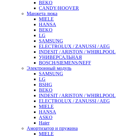
BEKO
CANDY/HOOVER
Манжета люка
MIELE
HANSA
BEKO
LG
SAMSUNG
ELECTROLUX / ZANUSSI / AEG
INDESIT / ARISTON / WHIRLPOOL
УНИВЕРСАЛЬНАЯ
BOSCH/SIEMENS/NEFF
Электронный модуль
SAMSUNG
LG
BSHG
BEKO
INDESIT / ARISTON / WHIRLPOOL
ELECTROLUX / ZANUSSI / AEG
MIELE
HANSA
ASKO
Haier
Амортизатор и пружина
MIELE