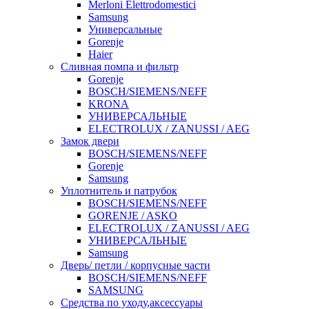
Merloni Elettrodomestici
Samsung
Универсальные
Gorenje
Haier
Сливная помпа и фильтр
Gorenje
BOSCH/SIEMENS/NEFF
KRONA
УНИВЕРСАЛЬНЫЕ
ELECTROLUX / ZANUSSI / AEG
Замок двери
BOSCH/SIEMENS/NEFF
Gorenje
Samsung
Уплотнитель и патрубок
BOSCH/SIEMENS/NEFF
GORENJE / ASKO
ELECTROLUX / ZANUSSI / AEG
УНИВЕРСАЛЬНЫЕ
Samsung
Дверь/ петли / корпусные части
BOSCH/SIEMENS/NEFF
SAMSUNG
Средства по уходу,аксессуары