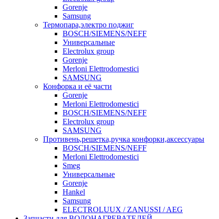
Gorenje
Samsung
Термопара,электро поджиг
BOSCH/SIEMENS/NEFF
Универсальные
Electrolux group
Gorenje
Merloni Elettrodomestici
SAMSUNG
Конфорка и её части
Gorenje
Merloni Elettrodomestici
BOSCH/SIEMENS/NEFF
Electrolux group
SAMSUNG
Противень,решетка,ручка конфорки,аксессуары
BOSCH/SIEMENS/NEFF
Merloni Elettrodomestici
Smeg
Универсальные
Gorenje
Hankel
Samsung
ELECTROLUUX / ZANUSSI / AEG
Запчасти для ВОДОНАГРЕВАТЕЛЕЙ