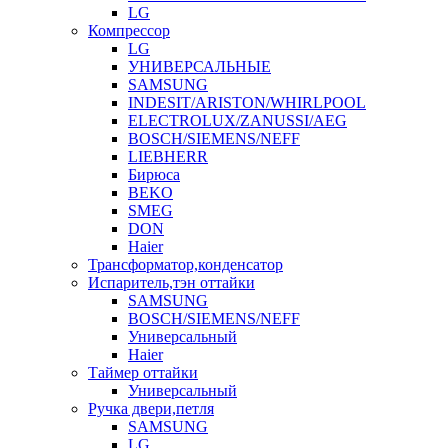
LG
Компрессор
LG
УНИВЕРСАЛЬНЫЕ
SAMSUNG
INDESIT/ARISTON/WHIRLPOOL
ELECTROLUX/ZANUSSI/AEG
BOSCH/SIEMENS/NEFF
LIEBHERR
Бирюса
BEKO
SMEG
DON
Haier
Трансформатор,конденсатор
Испаритель,тэн оттайки
SAMSUNG
BOSCH/SIEMENS/NEFF
Универсальный
Haier
Таймер оттайки
Универсальный
Ручка двери,петля
SAMSUNG
LG