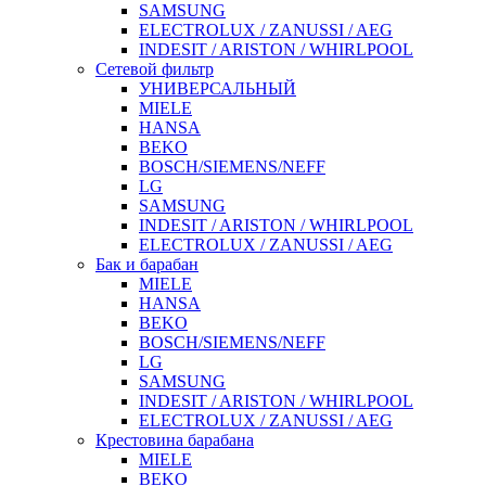
SAMSUNG
ELECTROLUX / ZANUSSI / AEG
INDESIT / ARISTON / WHIRLPOOL
Сетевой фильтр
УНИВЕРСАЛЬНЫЙ
MIELE
HANSA
BEKO
BOSCH/SIEMENS/NEFF
LG
SAMSUNG
INDESIT / ARISTON / WHIRLPOOL
ELECTROLUX / ZANUSSI / AEG
Бак и барабан
MIELE
HANSA
BEKO
BOSCH/SIEMENS/NEFF
LG
SAMSUNG
INDESIT / ARISTON / WHIRLPOOL
ELECTROLUX / ZANUSSI / AEG
Крестовина барабана
MIELE
BEKO