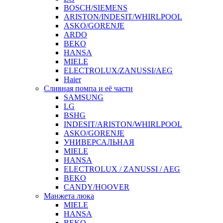
BOSCH/SIEMENS
ARISTON/INDESIT/WHIRLPOOL
ASKO/GORENJE
ARDO
BEKO
HANSA
MIELE
ELECTROLUX/ZANUSSI/AEG
Haier
Сливная помпа и её части
SAMSUNG
LG
BSHG
INDESIT/ARISTON/WHIRLPOOL
ASKO/GORENJE
УНИВЕРСАЛЬНАЯ
MIELE
HANSA
ELECTROLUX / ZANUSSI / AEG
BEKO
CANDY/HOOVER
Манжета люка
MIELE
HANSA
BEKO