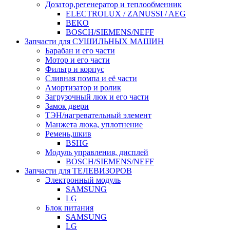
Дозатор,регенератор и теплообменник
ELECTROLUX / ZANUSSI / AEG
BEKO
BOSCH/SIEMENS/NEFF
Запчасти для СУШИЛЬНЫХ МАШИН
Барабан и его части
Мотор и его части
Фильтр и корпус
Сливная помпа и её части
Амортизатор и ролик
Загрузочный люк и его части
Замок двери
ТЭН/нагревательный элемент
Манжета люка, уплотнение
Ремень,шкив
BSHG
Модуль управления, дисплей
BOSCH/SIEMENS/NEFF
Запчасти для ТЕЛЕВИЗОРОВ
Электронный модуль
SAMSUNG
LG
Блок питания
SAMSUNG
LG