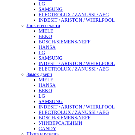
LG
SAMSUNG
ELECTROLUX / ZANUSSI / AEG
INDESIT / ARISTON / WHIRLPOOL
Люк и его части
MIELE
BEKO
BOSCH/SIEMENS/NEFF
HANSA
LG
SAMSUNG
INDESIT / ARISTON / WHIRLPOOL
ELECTROLUX / ZANUSSI / AEG
Замок двери
MIELE
HANSA
BEKO
LG
SAMSUNG
INDESIT / ARISTON / WHIRLPOOL
ELECTROLUX / ZANUSSI / AEG
BOSCH/SIEMENS/NEFF
УНИВЕРСАЛЬНЫЙ
CANDY
Шкив и ремень