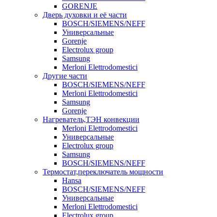
GORENJE
Дверь духовки и её части
BOSCH/SIEMENS/NEFF
Универсальные
Gorenje
Electrolux group
Samsung
Merloni Elettrodomestici
Другие части
BOSCH/SIEMENS/NEFF
Merloni Elettrodomestici
Samsung
Gorenje
Нагреватель,ТЭН конвекции
Merloni Elettrodomestici
Универсальные
Electrolux group
Samsung
BOSCH/SIEMENS/NEFF
Термостат,переключатель мощности
Hansa
BOSCH/SIEMENS/NEFF
Универсальные
Merloni Elettrodomestici
Electrolux group