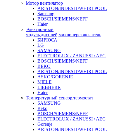
Мотор вентилятор
ARISTON/INDESIT/WHIRLPOOL
Samsung
BOSCH/SIEMENS/NEFF
Haier
Электронный
модуль,дисплей,микропереключатель
БИРЮСА
LG
SAMSUNG
ELECTROLUX / ZANUSSI / AEG
BOSCH/SIEMENS/NEFF
BEKO
ARISTON/INDESIT/WHIRLPOOL
ASKO/GORENJE
MIELE
LIEBHERR
Haier
Температурный сенсор,термостат
SAMSUNG
Beko
BOSCH/SIEMENS/NEFF
ELECTROLUX / ZANUSSI / AEG
Gorenje
ARISTON/INDESIT/WHIRLPOOL