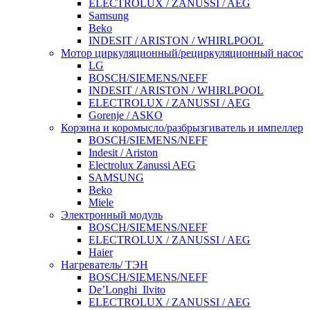
ELECTROLUX / ZANUSSI / AEG
Samsung
Beko
INDESIT / ARISTON / WHIRLPOOL
Мотор циркуляционный/рециркуляционный насос
LG
BOSCH/SIEMENS/NEFF
INDESIT / ARISTON / WHIRLPOOL
ELECTROLUX / ZANUSSI / AEG
Gorenje / ASKO
Корзина и коромысло/разбрызгиватель и импеллер
BOSCH/SIEMENS/NEFF
Indesit / Ariston
Electrolux Zanussi AEG
SAMSUNG
Beko
Miele
Электронный модуль
BOSCH/SIEMENS/NEFF
ELECTROLUX / ZANUSSI / AEG
Haier
Нагреватель/ ТЭН
BOSCH/SIEMENS/NEFF
De’Longhi_Ilvito
ELECTROLUX / ZANUSSI / AEG