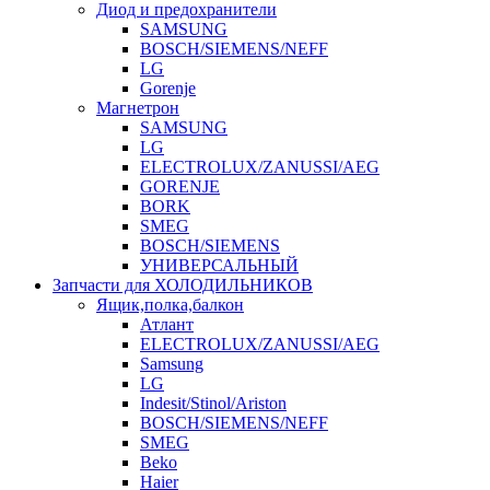
Диод и предохранители
SAMSUNG
BOSCH/SIEMENS/NEFF
LG
Gorenje
Магнетрон
SAMSUNG
LG
ELECTROLUX/ZANUSSI/AEG
GORENJE
BORK
SMEG
BOSCH/SIEMENS
УНИВЕРСАЛЬНЫЙ
Запчасти для ХОЛОДИЛЬНИКОВ
Ящик,полка,балкон
Атлант
ELECTROLUX/ZANUSSI/AEG
Samsung
LG
Indesit/Stinol/Ariston
BOSCH/SIEMENS/NEFF
SMEG
Beko
Haier