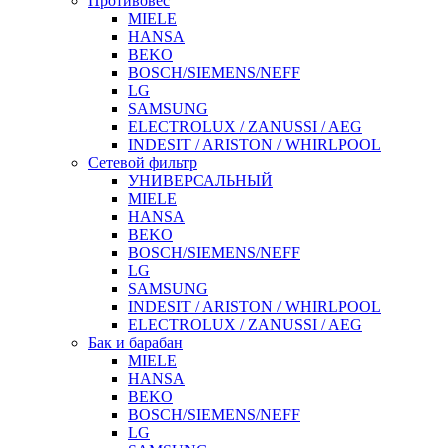
Противовес
MIELE
HANSA
BEKO
BOSCH/SIEMENS/NEFF
LG
SAMSUNG
ELECTROLUX / ZANUSSI / AEG
INDESIT / ARISTON / WHIRLPOOL
Сетевой фильтр
УНИВЕРСАЛЬНЫЙ
MIELE
HANSA
BEKO
BOSCH/SIEMENS/NEFF
LG
SAMSUNG
INDESIT / ARISTON / WHIRLPOOL
ELECTROLUX / ZANUSSI / AEG
Бак и барабан
MIELE
HANSA
BEKO
BOSCH/SIEMENS/NEFF
LG