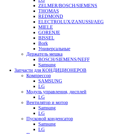
LG
ZELMER/BOSCH/SIEMENS
THOMAS
REDMOND
ELECTROLUX/ZANUSSI/AEG
MIELE
GORENJE
BISSEL
Bork
Универсальные
Держатель мешка
BOSCH/SIEMENS/NEFF
Samsung
Запчасти для КОНДИЦИОНЕРОВ
Компрессор
SAMSUNG
LG
Модуль управления, дисплей
LG
Вентилятор и мотор
Samsung
LG
Пусковой конденсатор
Samsung
LG