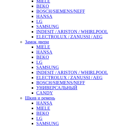
MIELE
BEKO
BOSCH/SIEMENS/NEFF
HANSA
LG
SAMSUNG
INDESIT / ARISTON / WHIRLPOOL
ELECTROLUX / ZANUSSI / AEG
Замок двери
MIELE
HANSA
BEKO
LG
SAMSUNG
INDESIT / ARISTON / WHIRLPOOL
ELECTROLUX / ZANUSSI / AEG
BOSCH/SIEMENS/NEFF
УНИВЕРСАЛЬНЫЙ
CANDY
Шкив и ремень
HANSA
MIELE
BEKO
LG
SAMSUNG