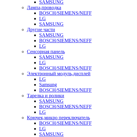
SAMSUNG
Лампа,проводка
BOSCH/SIEMENS/NEFF
LG
SAMSUNG
Другие части
SAMSUNG
BOSCH/SIEMENS/NEFF
LG
Сенсорная панель
SAMSUNG
LG
BOSCH/SIEMENS/NEFF
Электронный модуль,дисплей
LG
Samsung
BOSCH/SIEMENS/NEFF
Тарелка и ролики
SAMSUNG
BOSCH/SIEMENS/NEFF
LG
Крючек,микро переключатель
BOSCH/SIEMENS/NEFF
LG
SAMSUNG