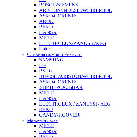
BOSCH/SIEMENS
ARISTON/INDESIT/WHIRLPOOL
ASKO/GORENJE
ARDO
BEKO
HANSA
MIELE
ELECTROLUX/ZANUSSI/AEG
Haier
Сливная помпа и её части
SAMSUNG
LG
BSHG
INDESIT/ARISTON/WHIRLPOOL
ASKO/GORENJE
УНИВЕРСАЛЬНАЯ
MIELE
HANSA
ELECTROLUX / ZANUSSI / AEG
BEKO
CANDY/HOOVER
Манжета люка
MIELE
HANSA
BEKO