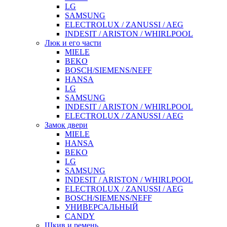
LG
SAMSUNG
ELECTROLUX / ZANUSSI / AEG
INDESIT / ARISTON / WHIRLPOOL
Люк и его части
MIELE
BEKO
BOSCH/SIEMENS/NEFF
HANSA
LG
SAMSUNG
INDESIT / ARISTON / WHIRLPOOL
ELECTROLUX / ZANUSSI / AEG
Замок двери
MIELE
HANSA
BEKO
LG
SAMSUNG
INDESIT / ARISTON / WHIRLPOOL
ELECTROLUX / ZANUSSI / AEG
BOSCH/SIEMENS/NEFF
УНИВЕРСАЛЬНЫЙ
CANDY
Шкив и ремень