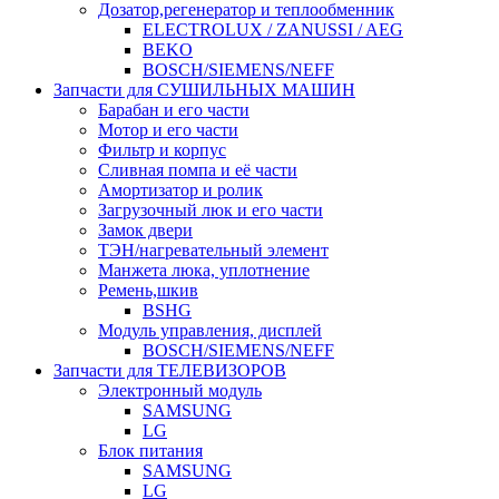
Дозатор,регенератор и теплообменник
ELECTROLUX / ZANUSSI / AEG
BEKO
BOSCH/SIEMENS/NEFF
Запчасти для СУШИЛЬНЫХ МАШИН
Барабан и его части
Мотор и его части
Фильтр и корпус
Сливная помпа и её части
Амортизатор и ролик
Загрузочный люк и его части
Замок двери
ТЭН/нагревательный элемент
Манжета люка, уплотнение
Ремень,шкив
BSHG
Модуль управления, дисплей
BOSCH/SIEMENS/NEFF
Запчасти для ТЕЛЕВИЗОРОВ
Электронный модуль
SAMSUNG
LG
Блок питания
SAMSUNG
LG