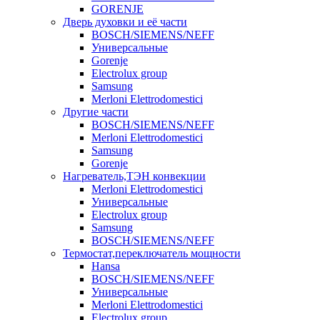
GORENJE
Дверь духовки и её части
BOSCH/SIEMENS/NEFF
Универсальные
Gorenje
Electrolux group
Samsung
Merloni Elettrodomestici
Другие части
BOSCH/SIEMENS/NEFF
Merloni Elettrodomestici
Samsung
Gorenje
Нагреватель,ТЭН конвекции
Merloni Elettrodomestici
Универсальные
Electrolux group
Samsung
BOSCH/SIEMENS/NEFF
Термостат,переключатель мощности
Hansa
BOSCH/SIEMENS/NEFF
Универсальные
Merloni Elettrodomestici
Electrolux group