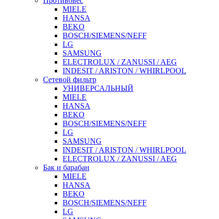
Противовес
MIELE
HANSA
BEKO
BOSCH/SIEMENS/NEFF
LG
SAMSUNG
ELECTROLUX / ZANUSSI / AEG
INDESIT / ARISTON / WHIRLPOOL
Сетевой фильтр
УНИВЕРСАЛЬНЫЙ
MIELE
HANSA
BEKO
BOSCH/SIEMENS/NEFF
LG
SAMSUNG
INDESIT / ARISTON / WHIRLPOOL
ELECTROLUX / ZANUSSI / AEG
Бак и барабан
MIELE
HANSA
BEKO
BOSCH/SIEMENS/NEFF
LG