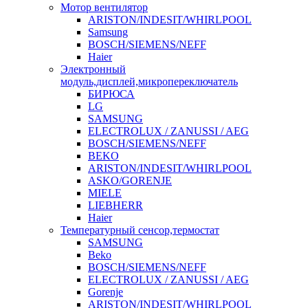
Мотор вентилятор
ARISTON/INDESIT/WHIRLPOOL
Samsung
BOSCH/SIEMENS/NEFF
Haier
Электронный
модуль,дисплей,микропереключатель
БИРЮСА
LG
SAMSUNG
ELECTROLUX / ZANUSSI / AEG
BOSCH/SIEMENS/NEFF
BEKO
ARISTON/INDESIT/WHIRLPOOL
ASKO/GORENJE
MIELE
LIEBHERR
Haier
Температурный сенсор,термостат
SAMSUNG
Beko
BOSCH/SIEMENS/NEFF
ELECTROLUX / ZANUSSI / AEG
Gorenje
ARISTON/INDESIT/WHIRLPOOL