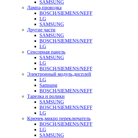
SAMSUNG
Лампа,проводка
BOSCH/SIEMENS/NEFF
LG
SAMSUNG
Другие части
SAMSUNG
BOSCH/SIEMENS/NEFF
LG
Сенсорная панель
SAMSUNG
LG
BOSCH/SIEMENS/NEFF
Электронный модуль,дисплей
LG
Samsung
BOSCH/SIEMENS/NEFF
Тарелка и ролики
SAMSUNG
BOSCH/SIEMENS/NEFF
LG
Крючек,микро переключатель
BOSCH/SIEMENS/NEFF
LG
SAMSUNG