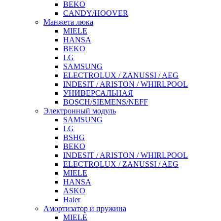
BEKO
CANDY/HOOVER
Манжета люка
MIELE
HANSA
BEKO
LG
SAMSUNG
ELECTROLUX / ZANUSSI / AEG
INDESIT / ARISTON / WHIRLPOOL
УНИВЕРСАЛЬНАЯ
BOSCH/SIEMENS/NEFF
Электронный модуль
SAMSUNG
LG
BSHG
BEKO
INDESIT / ARISTON / WHIRLPOOL
ELECTROLUX / ZANUSSI / AEG
MIELE
HANSA
ASKO
Haier
Амортизатор и пружина
MIELE