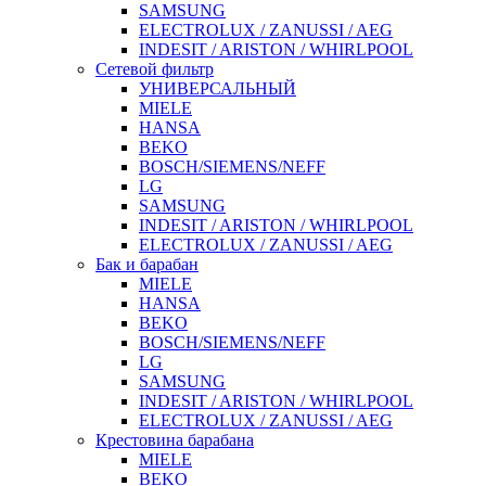
SAMSUNG
ELECTROLUX / ZANUSSI / AEG
INDESIT / ARISTON / WHIRLPOOL
Сетевой фильтр
УНИВЕРСАЛЬНЫЙ
MIELE
HANSA
BEKO
BOSCH/SIEMENS/NEFF
LG
SAMSUNG
INDESIT / ARISTON / WHIRLPOOL
ELECTROLUX / ZANUSSI / AEG
Бак и барабан
MIELE
HANSA
BEKO
BOSCH/SIEMENS/NEFF
LG
SAMSUNG
INDESIT / ARISTON / WHIRLPOOL
ELECTROLUX / ZANUSSI / AEG
Крестовина барабана
MIELE
BEKO