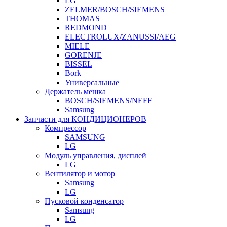
LG
ZELMER/BOSCH/SIEMENS
THOMAS
REDMOND
ELECTROLUX/ZANUSSI/AEG
MIELE
GORENJE
BISSEL
Bork
Универсальные
Держатель мешка
BOSCH/SIEMENS/NEFF
Samsung
Запчасти для КОНДИЦИОНЕРОВ
Компрессор
SAMSUNG
LG
Модуль управления, дисплей
LG
Вентилятор и мотор
Samsung
LG
Пусковой конденсатор
Samsung
LG