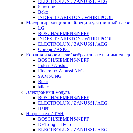
ELECTROLUX / ZANUSSI / AEG
Samsung
Beko
INDESIT / ARISTON / WHIRLPOOL
Мотор циркуляционный/рециркуляционный насос
LG
BOSCH/SIEMENS/NEFF
INDESIT / ARISTON / WHIRLPOOL
ELECTROLUX / ZANUSSI / AEG
Gorenje / ASKO
Корзина и коромысло/разбрызгиватель и импеллер
BOSCH/SIEMENS/NEFF
Indesit / Ariston
Electrolux Zanussi AEG
SAMSUNG
Beko
Miele
Электронный модуль
BOSCH/SIEMENS/NEFF
ELECTROLUX / ZANUSSI / AEG
Haier
Нагреватель/ ТЭН
BOSCH/SIEMENS/NEFF
De’Longhi_Ilvito
ELECTROLUX / ZANUSSI / AEG