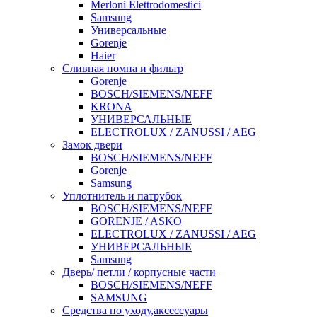
Merloni Elettrodomestici
Samsung
Универсальные
Gorenje
Haier
Сливная помпа и фильтр
Gorenje
BOSCH/SIEMENS/NEFF
KRONA
УНИВЕРСАЛЬНЫЕ
ELECTROLUX / ZANUSSI / AEG
Замок двери
BOSCH/SIEMENS/NEFF
Gorenje
Samsung
Уплотнитель и патрубок
BOSCH/SIEMENS/NEFF
GORENJE / ASKO
ELECTROLUX / ZANUSSI / AEG
УНИВЕРСАЛЬНЫЕ
Samsung
Дверь/ петли / корпусные части
BOSCH/SIEMENS/NEFF
SAMSUNG
Средства по уходу,аксессуары