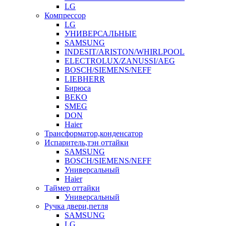
LG
Компрессор
LG
УНИВЕРСАЛЬНЫЕ
SAMSUNG
INDESIT/ARISTON/WHIRLPOOL
ELECTROLUX/ZANUSSI/AEG
BOSCH/SIEMENS/NEFF
LIEBHERR
Бирюса
BEKO
SMEG
DON
Haier
Трансформатор,конденсатор
Испаритель,тэн оттайки
SAMSUNG
BOSCH/SIEMENS/NEFF
Универсальный
Haier
Таймер оттайки
Универсальный
Ручка двери,петля
SAMSUNG
LG