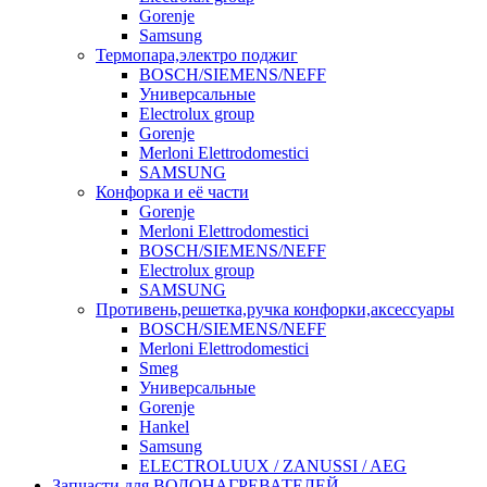
Gorenje
Samsung
Термопара,электро поджиг
BOSCH/SIEMENS/NEFF
Универсальные
Electrolux group
Gorenje
Merloni Elettrodomestici
SAMSUNG
Конфорка и её части
Gorenje
Merloni Elettrodomestici
BOSCH/SIEMENS/NEFF
Electrolux group
SAMSUNG
Противень,решетка,ручка конфорки,аксессуары
BOSCH/SIEMENS/NEFF
Merloni Elettrodomestici
Smeg
Универсальные
Gorenje
Hankel
Samsung
ELECTROLUUX / ZANUSSI / AEG
Запчасти для ВОДОНАГРЕВАТЕЛЕЙ