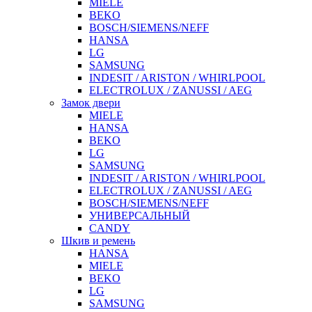
MIELE
BEKO
BOSCH/SIEMENS/NEFF
HANSA
LG
SAMSUNG
INDESIT / ARISTON / WHIRLPOOL
ELECTROLUX / ZANUSSI / AEG
Замок двери
MIELE
HANSA
BEKO
LG
SAMSUNG
INDESIT / ARISTON / WHIRLPOOL
ELECTROLUX / ZANUSSI / AEG
BOSCH/SIEMENS/NEFF
УНИВЕРСАЛЬНЫЙ
CANDY
Шкив и ремень
HANSA
MIELE
BEKO
LG
SAMSUNG