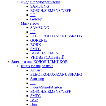
Диод и предохранители
SAMSUNG
BOSCH/SIEMENS/NEFF
LG
Gorenje
Магнетрон
SAMSUNG
LG
ELECTROLUX/ZANUSSI/AEG
GORENJE
BORK
SMEG
BOSCH/SIEMENS
УНИВЕРСАЛЬНЫЙ
Запчасти для ХОЛОДИЛЬНИКОВ
Ящик,полка,балкон
Атлант
ELECTROLUX/ZANUSSI/AEG
Samsung
LG
Indesit/Stinol/Ariston
BOSCH/SIEMENS/NEFF
SMEG
Beko
Haier