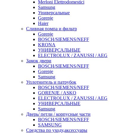
Merloni Elettrodomestici
Samsung
Универсальные
Gorenje
Haier
Сливная помпа и фильтр
Gorenje
BOSCH/SIEMENS/NEFF
KRONA
УНИВЕРСАЛЬНЫЕ
ELECTROLUX / ZANUSSI / AEG
Замок двери
BOSCH/SIEMENS/NEFF
Gorenje
Samsung
Уплотнитель и патрубок
BOSCH/SIEMENS/NEFF
GORENJE / ASKO
ELECTROLUX / ZANUSSI / AEG
УНИВЕРСАЛЬНЫЕ
Samsung
Дверь/ петли / корпусные части
BOSCH/SIEMENS/NEFF
SAMSUNG
Средства по уходу,аксессуары