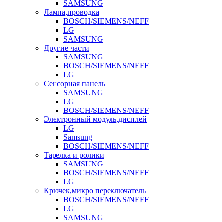
SAMSUNG
Лампа,проводка
BOSCH/SIEMENS/NEFF
LG
SAMSUNG
Другие части
SAMSUNG
BOSCH/SIEMENS/NEFF
LG
Сенсорная панель
SAMSUNG
LG
BOSCH/SIEMENS/NEFF
Электронный модуль,дисплей
LG
Samsung
BOSCH/SIEMENS/NEFF
Тарелка и ролики
SAMSUNG
BOSCH/SIEMENS/NEFF
LG
Крючек,микро переключатель
BOSCH/SIEMENS/NEFF
LG
SAMSUNG