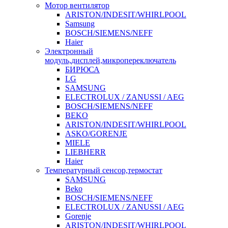
Мотор вентилятор
ARISTON/INDESIT/WHIRLPOOL
Samsung
BOSCH/SIEMENS/NEFF
Haier
Электронный
модуль,дисплей,микропереключатель
БИРЮСА
LG
SAMSUNG
ELECTROLUX / ZANUSSI / AEG
BOSCH/SIEMENS/NEFF
BEKO
ARISTON/INDESIT/WHIRLPOOL
ASKO/GORENJE
MIELE
LIEBHERR
Haier
Температурный сенсор,термостат
SAMSUNG
Beko
BOSCH/SIEMENS/NEFF
ELECTROLUX / ZANUSSI / AEG
Gorenje
ARISTON/INDESIT/WHIRLPOOL