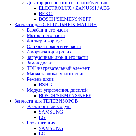
Дозатор,регенератор и теплообменник
ELECTROLUX / ZANUSSI / AEG
BEKO
BOSCH/SIEMENS/NEFF
Запчасти для СУШИЛЬНЫХ МАШИН
Барабан и его части
Мотор и его части
Фильтр и корпус
Сливная помпа и её части
Амортизатор и ролик
Загрузочный люк и его части
Замок двери
ТЭН/нагревательный элемент
Манжета люка, уплотнение
Ремень,шкив
BSHG
Модуль управления, дисплей
BOSCH/SIEMENS/NEFF
Запчасти для ТЕЛЕВИЗОРОВ
Электронный модуль
SAMSUNG
LG
Блок питания
SAMSUNG
LG