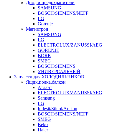
Диод и предохранители
SAMSUNG
BOSCH/SIEMENS/NEFF
LG
Gorenje
Магнетрон
SAMSUNG
LG
ELECTROLUX/ZANUSSI/AEG
GORENJE
BORK
SMEG
BOSCH/SIEMENS
УНИВЕРСАЛЬНЫЙ
Запчасти для ХОЛОДИЛЬНИКОВ
Ящик,полка,балкон
Атлант
ELECTROLUX/ZANUSSI/AEG
Samsung
LG
Indesit/Stinol/Ariston
BOSCH/SIEMENS/NEFF
SMEG
Beko
Haier