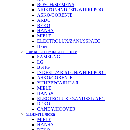
BOSCH/SIEMENS
ARISTON/INDESIT/WHIRLPOOL
ASKO/GORENJE
ARDO
BEKO
HANSA
MIELE
ELECTROLUX/ZANUSSI/AEG
Haier
Сливная помпа и её части
SAMSUNG
LG
BSHG
INDESIT/ARISTON/WHIRLPOOL
ASKO/GORENJE
УНИВЕРСАЛЬНАЯ
MIELE
HANSA
ELECTROLUX / ZANUSSI / AEG
BEKO
CANDY/HOOVER
Манжета люка
MIELE
HANSA
BEKO