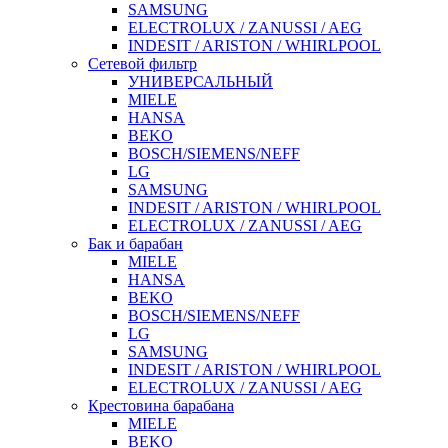
SAMSUNG
ELECTROLUX / ZANUSSI / AEG
INDESIT / ARISTON / WHIRLPOOL
Сетевой фильтр
УНИВЕРСАЛЬНЫЙ
MIELE
HANSA
BEKO
BOSCH/SIEMENS/NEFF
LG
SAMSUNG
INDESIT / ARISTON / WHIRLPOOL
ELECTROLUX / ZANUSSI / AEG
Бак и барабан
MIELE
HANSA
BEKO
BOSCH/SIEMENS/NEFF
LG
SAMSUNG
INDESIT / ARISTON / WHIRLPOOL
ELECTROLUX / ZANUSSI / AEG
Крестовина барабана
MIELE
BEKO