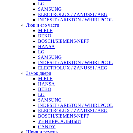
LG
SAMSUNG
ELECTROLUX / ZANUSSI / AEG
INDESIT / ARISTON / WHIRLPOOL
Люк и его части
MIELE
BEKO
BOSCH/SIEMENS/NEFF
HANSA
LG
SAMSUNG
INDESIT / ARISTON / WHIRLPOOL
ELECTROLUX / ZANUSSI / AEG
Замок двери
MIELE
HANSA
BEKO
LG
SAMSUNG
INDESIT / ARISTON / WHIRLPOOL
ELECTROLUX / ZANUSSI / AEG
BOSCH/SIEMENS/NEFF
УНИВЕРСАЛЬНЫЙ
CANDY
Шкив и ремень