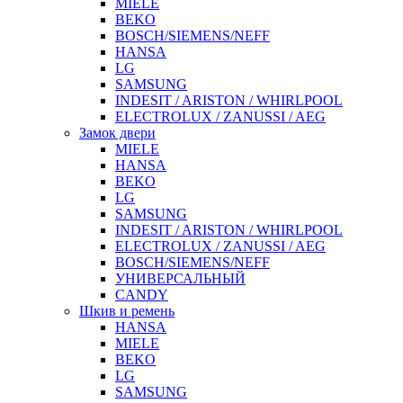
MIELE
BEKO
BOSCH/SIEMENS/NEFF
HANSA
LG
SAMSUNG
INDESIT / ARISTON / WHIRLPOOL
ELECTROLUX / ZANUSSI / AEG
Замок двери
MIELE
HANSA
BEKO
LG
SAMSUNG
INDESIT / ARISTON / WHIRLPOOL
ELECTROLUX / ZANUSSI / AEG
BOSCH/SIEMENS/NEFF
УНИВЕРСАЛЬНЫЙ
CANDY
Шкив и ремень
HANSA
MIELE
BEKO
LG
SAMSUNG