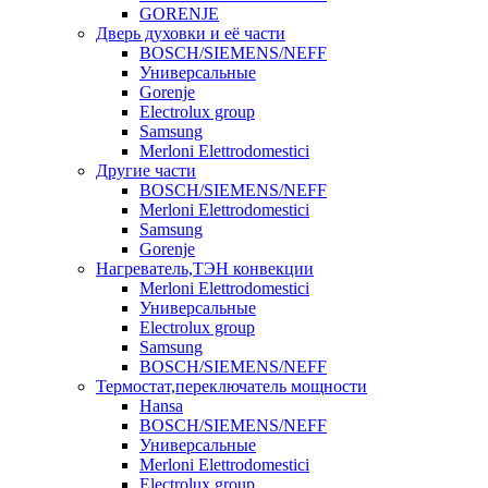
GORENJE
Дверь духовки и её части
BOSCH/SIEMENS/NEFF
Универсальные
Gorenje
Electrolux group
Samsung
Merloni Elettrodomestici
Другие части
BOSCH/SIEMENS/NEFF
Merloni Elettrodomestici
Samsung
Gorenje
Нагреватель,ТЭН конвекции
Merloni Elettrodomestici
Универсальные
Electrolux group
Samsung
BOSCH/SIEMENS/NEFF
Термостат,переключатель мощности
Hansa
BOSCH/SIEMENS/NEFF
Универсальные
Merloni Elettrodomestici
Electrolux group