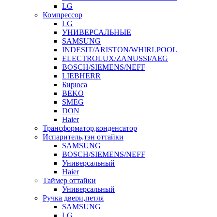
LG
Компрессор
LG
УНИВЕРСАЛЬНЫЕ
SAMSUNG
INDESIT/ARISTON/WHIRLPOOL
ELECTROLUX/ZANUSSI/AEG
BOSCH/SIEMENS/NEFF
LIEBHERR
Бирюса
BEKO
SMEG
DON
Haier
Трансформатор,конденсатор
Испаритель,тэн оттайки
SAMSUNG
BOSCH/SIEMENS/NEFF
Универсальный
Haier
Таймер оттайки
Универсальный
Ручка двери,петля
SAMSUNG
LG