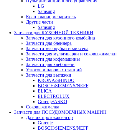
Пульт дистанционного управления
LG
Samsung
Кран,клапан,испаритель
Другие части
Samsung
Запчасти для КУХОННОЙ ТЕХНИКИ
Запчасти для кухонного комбайна
Запчасти для блендера
Запчасти мясорубки и миксера
Запчасти для мультиварки и соковыжималки
Запчасти для кофемашины
Запчасти для хлебопечи
Утюгов и паровых станций
Запчасти для вытяжки
KRONA/SHINDO
BOSCH/SIEMENS/NEFF
ELICA
ELECTROLUX
Gorenje/ASKO
Соковыжималка
Запчасти для ПОСУДОМОЕЧНЫХ МАШИН
Датчик протока/сенсор
Gorenje
BOSCH/SIEMENS/NEFF