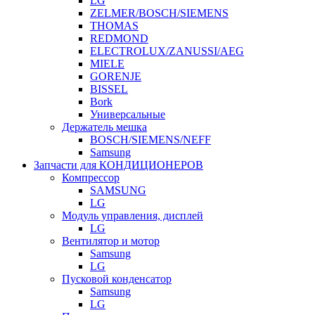
LG
ZELMER/BOSCH/SIEMENS
THOMAS
REDMOND
ELECTROLUX/ZANUSSI/AEG
MIELE
GORENJE
BISSEL
Bork
Универсальные
Держатель мешка
BOSCH/SIEMENS/NEFF
Samsung
Запчасти для КОНДИЦИОНЕРОВ
Компрессор
SAMSUNG
LG
Модуль управления, дисплей
LG
Вентилятор и мотор
Samsung
LG
Пусковой конденсатор
Samsung
LG