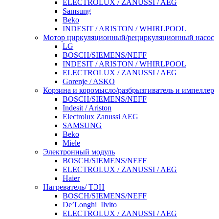
ELECTROLUX / ZANUSSI / AEG
Samsung
Beko
INDESIT / ARISTON / WHIRLPOOL
Мотор циркуляционный/рециркуляционный насос
LG
BOSCH/SIEMENS/NEFF
INDESIT / ARISTON / WHIRLPOOL
ELECTROLUX / ZANUSSI / AEG
Gorenje / ASKO
Корзина и коромысло/разбрызгиватель и импеллер
BOSCH/SIEMENS/NEFF
Indesit / Ariston
Electrolux Zanussi AEG
SAMSUNG
Beko
Miele
Электронный модуль
BOSCH/SIEMENS/NEFF
ELECTROLUX / ZANUSSI / AEG
Haier
Нагреватель/ ТЭН
BOSCH/SIEMENS/NEFF
De’Longhi_Ilvito
ELECTROLUX / ZANUSSI / AEG