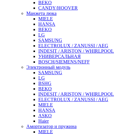
BEKO
CANDY/HOOVER
Манжета люка
MIELE
HANSA
BEKO
LG
SAMSUNG
ELECTROLUX / ZANUSSI / AEG
INDESIT / ARISTON / WHIRLPOOL
УНИВЕРСАЛЬНАЯ
BOSCH/SIEMENS/NEFF
Электронный модуль
SAMSUNG
LG
BSHG
BEKO
INDESIT / ARISTON / WHIRLPOOL
ELECTROLUX / ZANUSSI / AEG
MIELE
HANSA
ASKO
Haier
Амортизатор и пружина
MIELE