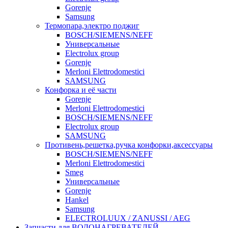
Gorenje
Samsung
Термопара,электро поджиг
BOSCH/SIEMENS/NEFF
Универсальные
Electrolux group
Gorenje
Merloni Elettrodomestici
SAMSUNG
Конфорка и её части
Gorenje
Merloni Elettrodomestici
BOSCH/SIEMENS/NEFF
Electrolux group
SAMSUNG
Противень,решетка,ручка конфорки,аксессуары
BOSCH/SIEMENS/NEFF
Merloni Elettrodomestici
Smeg
Универсальные
Gorenje
Hankel
Samsung
ELECTROLUUX / ZANUSSI / AEG
Запчасти для ВОДОНАГРЕВАТЕЛЕЙ