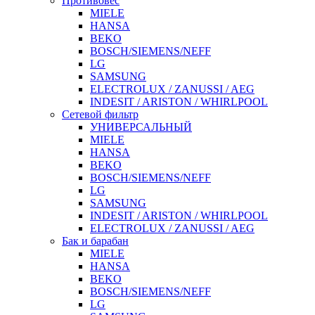
Противовес
MIELE
HANSA
BEKO
BOSCH/SIEMENS/NEFF
LG
SAMSUNG
ELECTROLUX / ZANUSSI / AEG
INDESIT / ARISTON / WHIRLPOOL
Сетевой фильтр
УНИВЕРСАЛЬНЫЙ
MIELE
HANSA
BEKO
BOSCH/SIEMENS/NEFF
LG
SAMSUNG
INDESIT / ARISTON / WHIRLPOOL
ELECTROLUX / ZANUSSI / AEG
Бак и барабан
MIELE
HANSA
BEKO
BOSCH/SIEMENS/NEFF
LG