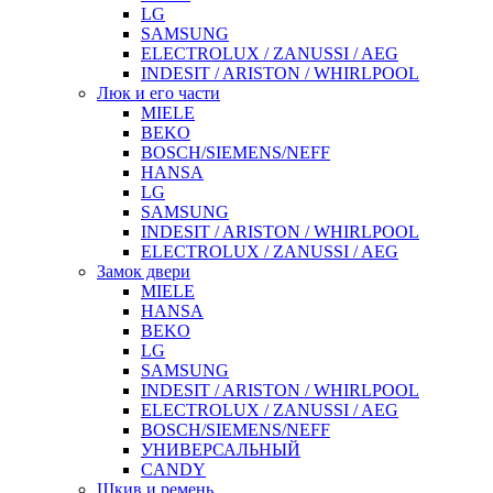
LG
SAMSUNG
ELECTROLUX / ZANUSSI / AEG
INDESIT / ARISTON / WHIRLPOOL
Люк и его части
MIELE
BEKO
BOSCH/SIEMENS/NEFF
HANSA
LG
SAMSUNG
INDESIT / ARISTON / WHIRLPOOL
ELECTROLUX / ZANUSSI / AEG
Замок двери
MIELE
HANSA
BEKO
LG
SAMSUNG
INDESIT / ARISTON / WHIRLPOOL
ELECTROLUX / ZANUSSI / AEG
BOSCH/SIEMENS/NEFF
УНИВЕРСАЛЬНЫЙ
CANDY
Шкив и ремень