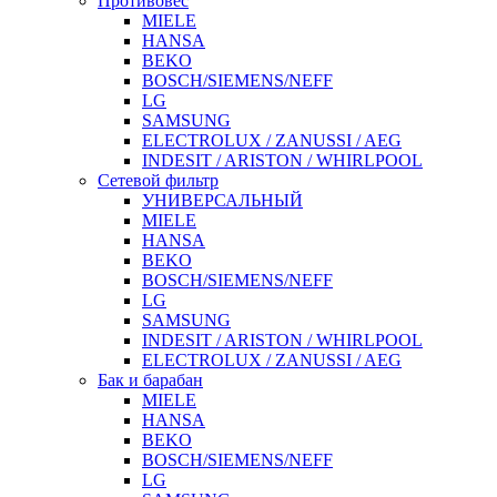
Противовес
MIELE
HANSA
BEKO
BOSCH/SIEMENS/NEFF
LG
SAMSUNG
ELECTROLUX / ZANUSSI / AEG
INDESIT / ARISTON / WHIRLPOOL
Сетевой фильтр
УНИВЕРСАЛЬНЫЙ
MIELE
HANSA
BEKO
BOSCH/SIEMENS/NEFF
LG
SAMSUNG
INDESIT / ARISTON / WHIRLPOOL
ELECTROLUX / ZANUSSI / AEG
Бак и барабан
MIELE
HANSA
BEKO
BOSCH/SIEMENS/NEFF
LG