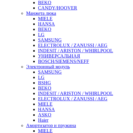
BEKO
CANDY/HOOVER
Манжета люка
MIELE
HANSA
BEKO
LG
SAMSUNG
ELECTROLUX / ZANUSSI / AEG
INDESIT / ARISTON / WHIRLPOOL
УНИВЕРСАЛЬНАЯ
BOSCH/SIEMENS/NEFF
Электронный модуль
SAMSUNG
LG
BSHG
BEKO
INDESIT / ARISTON / WHIRLPOOL
ELECTROLUX / ZANUSSI / AEG
MIELE
HANSA
ASKO
Haier
Амортизатор и пружина
MIELE