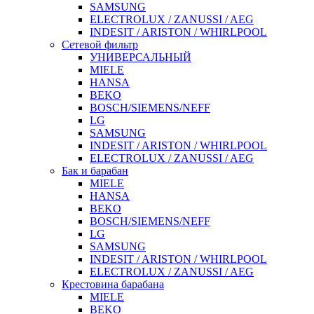
SAMSUNG
ELECTROLUX / ZANUSSI / AEG
INDESIT / ARISTON / WHIRLPOOL
Сетевой фильтр
УНИВЕРСАЛЬНЫЙ
MIELE
HANSA
BEKO
BOSCH/SIEMENS/NEFF
LG
SAMSUNG
INDESIT / ARISTON / WHIRLPOOL
ELECTROLUX / ZANUSSI / AEG
Бак и барабан
MIELE
HANSA
BEKO
BOSCH/SIEMENS/NEFF
LG
SAMSUNG
INDESIT / ARISTON / WHIRLPOOL
ELECTROLUX / ZANUSSI / AEG
Крестовина барабана
MIELE
BEKO