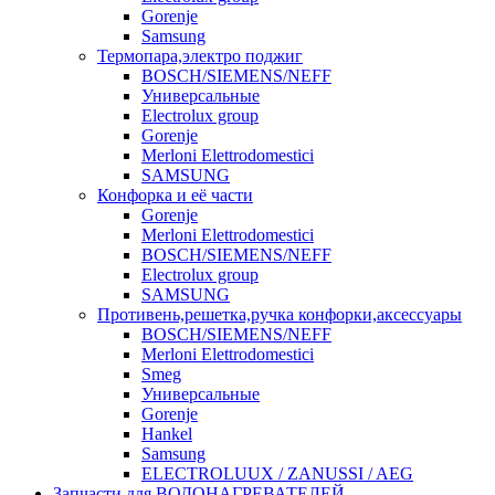
Gorenje
Samsung
Термопара,электро поджиг
BOSCH/SIEMENS/NEFF
Универсальные
Electrolux group
Gorenje
Merloni Elettrodomestici
SAMSUNG
Конфорка и её части
Gorenje
Merloni Elettrodomestici
BOSCH/SIEMENS/NEFF
Electrolux group
SAMSUNG
Противень,решетка,ручка конфорки,аксессуары
BOSCH/SIEMENS/NEFF
Merloni Elettrodomestici
Smeg
Универсальные
Gorenje
Hankel
Samsung
ELECTROLUUX / ZANUSSI / AEG
Запчасти для ВОДОНАГРЕВАТЕЛЕЙ