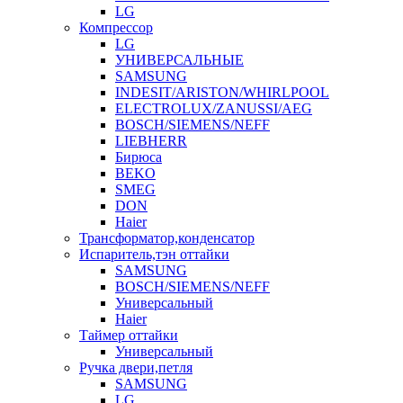
LG
Компрессор
LG
УНИВЕРСАЛЬНЫЕ
SAMSUNG
INDESIT/ARISTON/WHIRLPOOL
ELECTROLUX/ZANUSSI/AEG
BOSCH/SIEMENS/NEFF
LIEBHERR
Бирюса
BEKO
SMEG
DON
Haier
Трансформатор,конденсатор
Испаритель,тэн оттайки
SAMSUNG
BOSCH/SIEMENS/NEFF
Универсальный
Haier
Таймер оттайки
Универсальный
Ручка двери,петля
SAMSUNG
LG