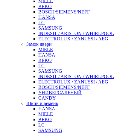
MIELE
BEKO
BOSCH/SIEMENS/NEFF
HANSA
LG
SAMSUNG
INDESIT / ARISTON / WHIRLPOOL
ELECTROLUX / ZANUSSI / AEG
Замок двери
MIELE
HANSA
BEKO
LG
SAMSUNG
INDESIT / ARISTON / WHIRLPOOL
ELECTROLUX / ZANUSSI / AEG
BOSCH/SIEMENS/NEFF
УНИВЕРСАЛЬНЫЙ
CANDY
Шкив и ремень
HANSA
MIELE
BEKO
LG
SAMSUNG