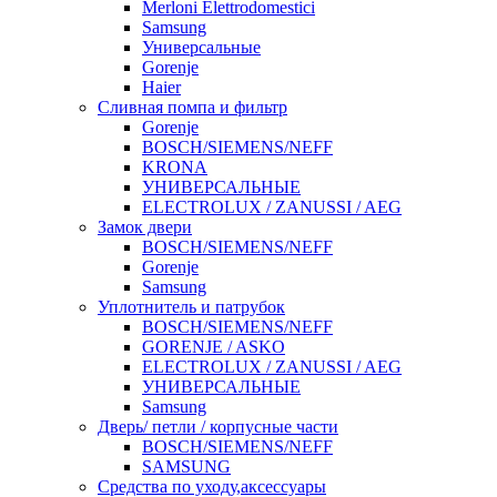
Merloni Elettrodomestici
Samsung
Универсальные
Gorenje
Haier
Сливная помпа и фильтр
Gorenje
BOSCH/SIEMENS/NEFF
KRONA
УНИВЕРСАЛЬНЫЕ
ELECTROLUX / ZANUSSI / AEG
Замок двери
BOSCH/SIEMENS/NEFF
Gorenje
Samsung
Уплотнитель и патрубок
BOSCH/SIEMENS/NEFF
GORENJE / ASKO
ELECTROLUX / ZANUSSI / AEG
УНИВЕРСАЛЬНЫЕ
Samsung
Дверь/ петли / корпусные части
BOSCH/SIEMENS/NEFF
SAMSUNG
Средства по уходу,аксессуары