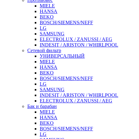
Противовес
MIELE
HANSA
BEKO
BOSCH/SIEMENS/NEFF
LG
SAMSUNG
ELECTROLUX / ZANUSSI / AEG
INDESIT / ARISTON / WHIRLPOOL
Сетевой фильтр
УНИВЕРСАЛЬНЫЙ
MIELE
HANSA
BEKO
BOSCH/SIEMENS/NEFF
LG
SAMSUNG
INDESIT / ARISTON / WHIRLPOOL
ELECTROLUX / ZANUSSI / AEG
Бак и барабан
MIELE
HANSA
BEKO
BOSCH/SIEMENS/NEFF
LG