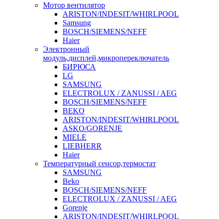
Мотор вентилятор
ARISTON/INDESIT/WHIRLPOOL
Samsung
BOSCH/SIEMENS/NEFF
Haier
Электронный
модуль,дисплей,микропереключатель
БИРЮСА
LG
SAMSUNG
ELECTROLUX / ZANUSSI / AEG
BOSCH/SIEMENS/NEFF
BEKO
ARISTON/INDESIT/WHIRLPOOL
ASKO/GORENJE
MIELE
LIEBHERR
Haier
Температурный сенсор,термостат
SAMSUNG
Beko
BOSCH/SIEMENS/NEFF
ELECTROLUX / ZANUSSI / AEG
Gorenje
ARISTON/INDESIT/WHIRLPOOL