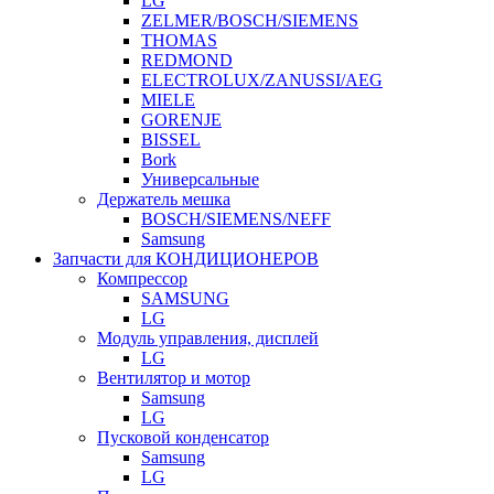
LG
ZELMER/BOSCH/SIEMENS
THOMAS
REDMOND
ELECTROLUX/ZANUSSI/AEG
MIELE
GORENJE
BISSEL
Bork
Универсальные
Держатель мешка
BOSCH/SIEMENS/NEFF
Samsung
Запчасти для КОНДИЦИОНЕРОВ
Компрессор
SAMSUNG
LG
Модуль управления, дисплей
LG
Вентилятор и мотор
Samsung
LG
Пусковой конденсатор
Samsung
LG