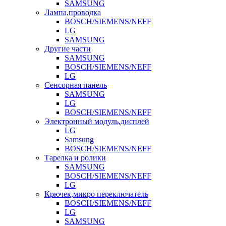
SAMSUNG
Лампа,проводка
BOSCH/SIEMENS/NEFF
LG
SAMSUNG
Другие части
SAMSUNG
BOSCH/SIEMENS/NEFF
LG
Сенсорная панель
SAMSUNG
LG
BOSCH/SIEMENS/NEFF
Электронный модуль,дисплей
LG
Samsung
BOSCH/SIEMENS/NEFF
Тарелка и ролики
SAMSUNG
BOSCH/SIEMENS/NEFF
LG
Крючек,микро переключатель
BOSCH/SIEMENS/NEFF
LG
SAMSUNG