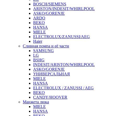
BOSCH/SIEMENS
ARISTON/INDESIT/WHIRLPOOL
ASKO/GORENJE
ARDO
BEKO
HANSA
MIELE
ELECTROLUX/ZANUSSI/AEG
Haier
Сливная помпа и её части
SAMSUNG
LG
BSHG
INDESIT/ARISTON/WHIRLPOOL
ASKO/GORENJE
УНИВЕРСАЛЬНАЯ
MIELE
HANSA
ELECTROLUX / ZANUSSI / AEG
BEKO
CANDY/HOOVER
Манжета люка
MIELE
HANSA
BEKO