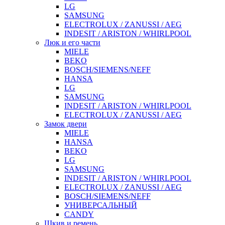
LG
SAMSUNG
ELECTROLUX / ZANUSSI / AEG
INDESIT / ARISTON / WHIRLPOOL
Люк и его части
MIELE
BEKO
BOSCH/SIEMENS/NEFF
HANSA
LG
SAMSUNG
INDESIT / ARISTON / WHIRLPOOL
ELECTROLUX / ZANUSSI / AEG
Замок двери
MIELE
HANSA
BEKO
LG
SAMSUNG
INDESIT / ARISTON / WHIRLPOOL
ELECTROLUX / ZANUSSI / AEG
BOSCH/SIEMENS/NEFF
УНИВЕРСАЛЬНЫЙ
CANDY
Шкив и ремень