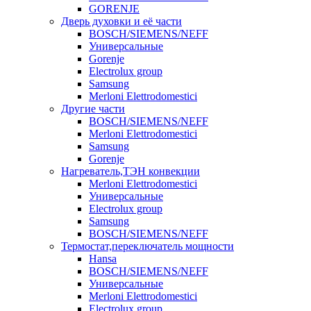
GORENJE
Дверь духовки и её части
BOSCH/SIEMENS/NEFF
Универсальные
Gorenje
Electrolux group
Samsung
Merloni Elettrodomestici
Другие части
BOSCH/SIEMENS/NEFF
Merloni Elettrodomestici
Samsung
Gorenje
Нагреватель,ТЭН конвекции
Merloni Elettrodomestici
Универсальные
Electrolux group
Samsung
BOSCH/SIEMENS/NEFF
Термостат,переключатель мощности
Hansa
BOSCH/SIEMENS/NEFF
Универсальные
Merloni Elettrodomestici
Electrolux group