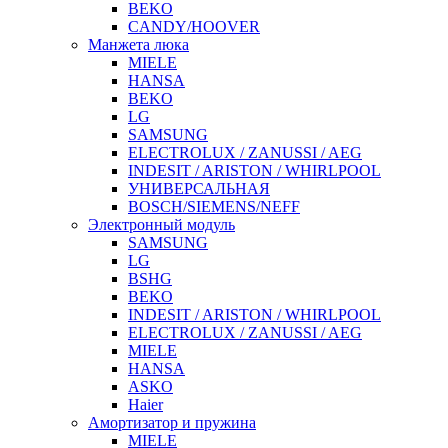
BEKO
CANDY/HOOVER
Манжета люка
MIELE
HANSA
BEKO
LG
SAMSUNG
ELECTROLUX / ZANUSSI / AEG
INDESIT / ARISTON / WHIRLPOOL
УНИВЕРСАЛЬНАЯ
BOSCH/SIEMENS/NEFF
Электронный модуль
SAMSUNG
LG
BSHG
BEKO
INDESIT / ARISTON / WHIRLPOOL
ELECTROLUX / ZANUSSI / AEG
MIELE
HANSA
ASKO
Haier
Амортизатор и пружина
MIELE