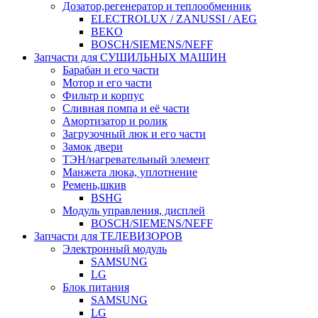
Дозатор,регенератор и теплообменник
ELECTROLUX / ZANUSSI / AEG
BEKO
BOSCH/SIEMENS/NEFF
Запчасти для СУШИЛЬНЫХ МАШИН
Барабан и его части
Мотор и его части
Фильтр и корпус
Сливная помпа и её части
Амортизатор и ролик
Загрузочный люк и его части
Замок двери
ТЭН/нагревательный элемент
Манжета люка, уплотнение
Ремень,шкив
BSHG
Модуль управления, дисплей
BOSCH/SIEMENS/NEFF
Запчасти для ТЕЛЕВИЗОРОВ
Электронный модуль
SAMSUNG
LG
Блок питания
SAMSUNG
LG