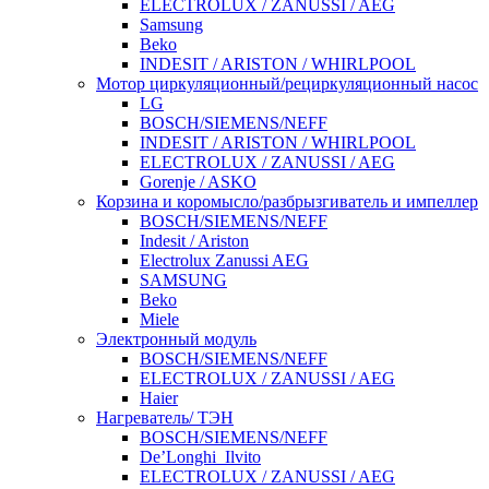
ELECTROLUX / ZANUSSI / AEG
Samsung
Beko
INDESIT / ARISTON / WHIRLPOOL
Мотор циркуляционный/рециркуляционный насос
LG
BOSCH/SIEMENS/NEFF
INDESIT / ARISTON / WHIRLPOOL
ELECTROLUX / ZANUSSI / AEG
Gorenje / ASKO
Корзина и коромысло/разбрызгиватель и импеллер
BOSCH/SIEMENS/NEFF
Indesit / Ariston
Electrolux Zanussi AEG
SAMSUNG
Beko
Miele
Электронный модуль
BOSCH/SIEMENS/NEFF
ELECTROLUX / ZANUSSI / AEG
Haier
Нагреватель/ ТЭН
BOSCH/SIEMENS/NEFF
De’Longhi_Ilvito
ELECTROLUX / ZANUSSI / AEG