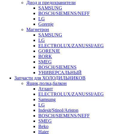
Диод и предохранители
SAMSUNG
BOSCH/SIEMENS/NEFF
LG
Gorenje
Магнетрон
SAMSUNG
LG
ELECTROLUX/ZANUSSI/AEG
GORENJE
BORK
SMEG
BOSCH/SIEMENS
УНИВЕРСАЛЬНЫЙ
Запчасти для ХОЛОДИЛЬНИКОВ
Ящик,полка,балкон
Атлант
ELECTROLUX/ZANUSSI/AEG
Samsung
LG
Indesit/Stinol/Ariston
BOSCH/SIEMENS/NEFF
SMEG
Beko
Haier