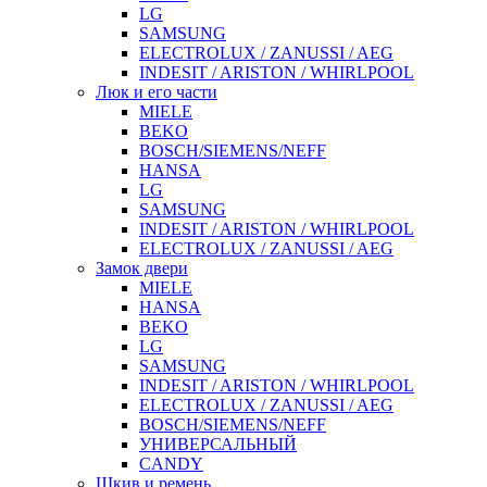
LG
SAMSUNG
ELECTROLUX / ZANUSSI / AEG
INDESIT / ARISTON / WHIRLPOOL
Люк и его части
MIELE
BEKO
BOSCH/SIEMENS/NEFF
HANSA
LG
SAMSUNG
INDESIT / ARISTON / WHIRLPOOL
ELECTROLUX / ZANUSSI / AEG
Замок двери
MIELE
HANSA
BEKO
LG
SAMSUNG
INDESIT / ARISTON / WHIRLPOOL
ELECTROLUX / ZANUSSI / AEG
BOSCH/SIEMENS/NEFF
УНИВЕРСАЛЬНЫЙ
CANDY
Шкив и ремень