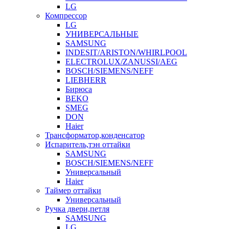
LG
Компрессор
LG
УНИВЕРСАЛЬНЫЕ
SAMSUNG
INDESIT/ARISTON/WHIRLPOOL
ELECTROLUX/ZANUSSI/AEG
BOSCH/SIEMENS/NEFF
LIEBHERR
Бирюса
BEKO
SMEG
DON
Haier
Трансформатор,конденсатор
Испаритель,тэн оттайки
SAMSUNG
BOSCH/SIEMENS/NEFF
Универсальный
Haier
Таймер оттайки
Универсальный
Ручка двери,петля
SAMSUNG
LG