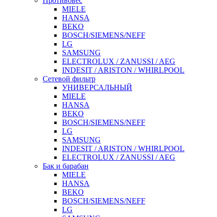
Противовес
MIELE
HANSA
BEKO
BOSCH/SIEMENS/NEFF
LG
SAMSUNG
ELECTROLUX / ZANUSSI / AEG
INDESIT / ARISTON / WHIRLPOOL
Сетевой фильтр
УНИВЕРСАЛЬНЫЙ
MIELE
HANSA
BEKO
BOSCH/SIEMENS/NEFF
LG
SAMSUNG
INDESIT / ARISTON / WHIRLPOOL
ELECTROLUX / ZANUSSI / AEG
Бак и барабан
MIELE
HANSA
BEKO
BOSCH/SIEMENS/NEFF
LG