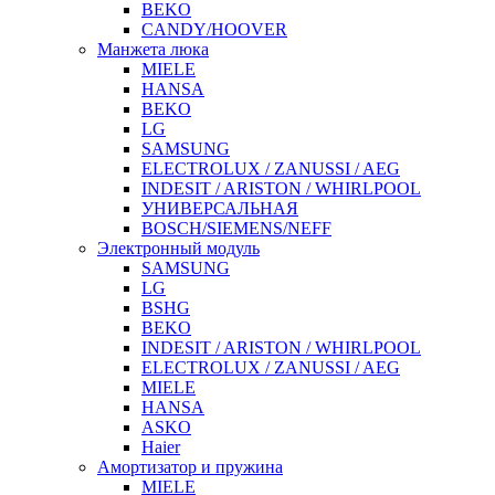
BEKO
CANDY/HOOVER
Манжета люка
MIELE
HANSA
BEKO
LG
SAMSUNG
ELECTROLUX / ZANUSSI / AEG
INDESIT / ARISTON / WHIRLPOOL
УНИВЕРСАЛЬНАЯ
BOSCH/SIEMENS/NEFF
Электронный модуль
SAMSUNG
LG
BSHG
BEKO
INDESIT / ARISTON / WHIRLPOOL
ELECTROLUX / ZANUSSI / AEG
MIELE
HANSA
ASKO
Haier
Амортизатор и пружина
MIELE