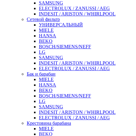
SAMSUNG
ELECTROLUX / ZANUSSI / AEG
INDESIT / ARISTON / WHIRLPOOL
Сетевой фильтр
УНИВЕРСАЛЬНЫЙ
MIELE
HANSA
BEKO
BOSCH/SIEMENS/NEFF
LG
SAMSUNG
INDESIT / ARISTON / WHIRLPOOL
ELECTROLUX / ZANUSSI / AEG
Бак и барабан
MIELE
HANSA
BEKO
BOSCH/SIEMENS/NEFF
LG
SAMSUNG
INDESIT / ARISTON / WHIRLPOOL
ELECTROLUX / ZANUSSI / AEG
Крестовина барабана
MIELE
BEKO