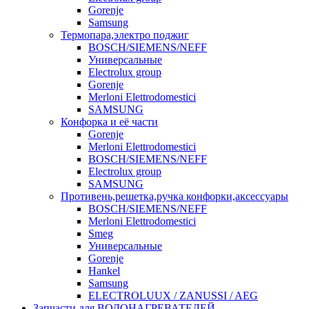
Gorenje
Samsung
Термопара,электро поджиг
BOSCH/SIEMENS/NEFF
Универсальные
Electrolux group
Gorenje
Merloni Elettrodomestici
SAMSUNG
Конфорка и её части
Gorenje
Merloni Elettrodomestici
BOSCH/SIEMENS/NEFF
Electrolux group
SAMSUNG
Противень,решетка,ручка конфорки,аксессуары
BOSCH/SIEMENS/NEFF
Merloni Elettrodomestici
Smeg
Универсальные
Gorenje
Hankel
Samsung
ELECTROLUUX / ZANUSSI / AEG
Запчасти для ВОДОНАГРЕВАТЕЛЕЙ