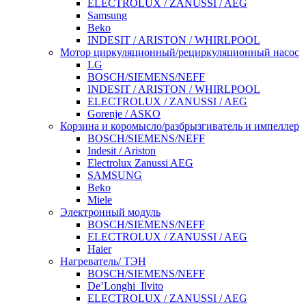
ELECTROLUX / ZANUSSI / AEG
Samsung
Beko
INDESIT / ARISTON / WHIRLPOOL
Мотор циркуляционный/рециркуляционный насос
LG
BOSCH/SIEMENS/NEFF
INDESIT / ARISTON / WHIRLPOOL
ELECTROLUX / ZANUSSI / AEG
Gorenje / ASKO
Корзина и коромысло/разбрызгиватель и импеллер
BOSCH/SIEMENS/NEFF
Indesit / Ariston
Electrolux Zanussi AEG
SAMSUNG
Beko
Miele
Электронный модуль
BOSCH/SIEMENS/NEFF
ELECTROLUX / ZANUSSI / AEG
Haier
Нагреватель/ ТЭН
BOSCH/SIEMENS/NEFF
De’Longhi_Ilvito
ELECTROLUX / ZANUSSI / AEG