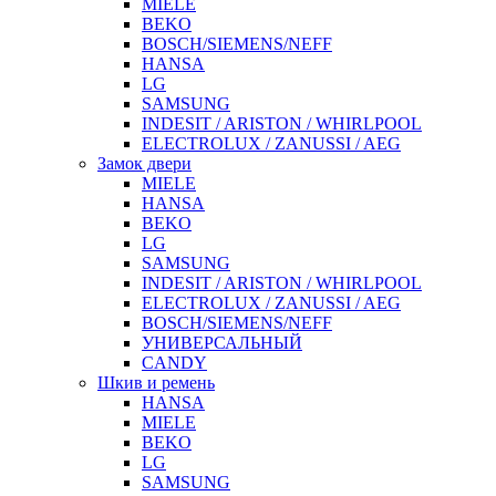
MIELE
BEKO
BOSCH/SIEMENS/NEFF
HANSA
LG
SAMSUNG
INDESIT / ARISTON / WHIRLPOOL
ELECTROLUX / ZANUSSI / AEG
Замок двери
MIELE
HANSA
BEKO
LG
SAMSUNG
INDESIT / ARISTON / WHIRLPOOL
ELECTROLUX / ZANUSSI / AEG
BOSCH/SIEMENS/NEFF
УНИВЕРСАЛЬНЫЙ
CANDY
Шкив и ремень
HANSA
MIELE
BEKO
LG
SAMSUNG