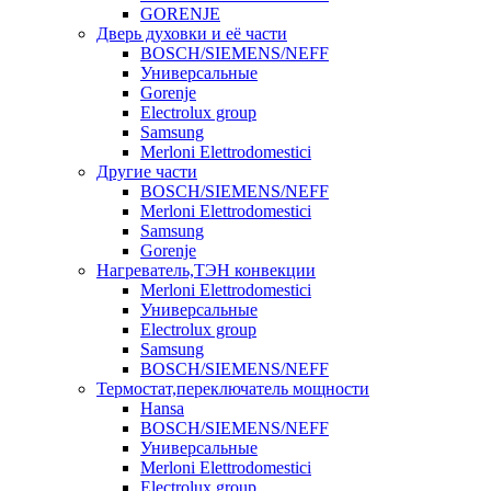
GORENJE
Дверь духовки и её части
BOSCH/SIEMENS/NEFF
Универсальные
Gorenje
Electrolux group
Samsung
Merloni Elettrodomestici
Другие части
BOSCH/SIEMENS/NEFF
Merloni Elettrodomestici
Samsung
Gorenje
Нагреватель,ТЭН конвекции
Merloni Elettrodomestici
Универсальные
Electrolux group
Samsung
BOSCH/SIEMENS/NEFF
Термостат,переключатель мощности
Hansa
BOSCH/SIEMENS/NEFF
Универсальные
Merloni Elettrodomestici
Electrolux group