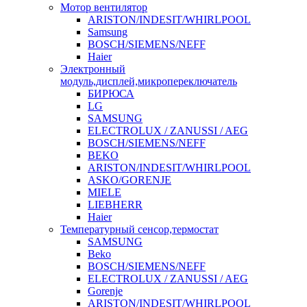
Мотор вентилятор
ARISTON/INDESIT/WHIRLPOOL
Samsung
BOSCH/SIEMENS/NEFF
Haier
Электронный
модуль,дисплей,микропереключатель
БИРЮСА
LG
SAMSUNG
ELECTROLUX / ZANUSSI / AEG
BOSCH/SIEMENS/NEFF
BEKO
ARISTON/INDESIT/WHIRLPOOL
ASKO/GORENJE
MIELE
LIEBHERR
Haier
Температурный сенсор,термостат
SAMSUNG
Beko
BOSCH/SIEMENS/NEFF
ELECTROLUX / ZANUSSI / AEG
Gorenje
ARISTON/INDESIT/WHIRLPOOL