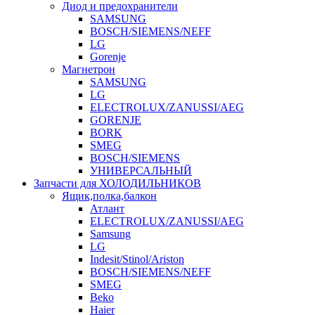
Диод и предохранители
SAMSUNG
BOSCH/SIEMENS/NEFF
LG
Gorenje
Магнетрон
SAMSUNG
LG
ELECTROLUX/ZANUSSI/AEG
GORENJE
BORK
SMEG
BOSCH/SIEMENS
УНИВЕРСАЛЬНЫЙ
Запчасти для ХОЛОДИЛЬНИКОВ
Ящик,полка,балкон
Атлант
ELECTROLUX/ZANUSSI/AEG
Samsung
LG
Indesit/Stinol/Ariston
BOSCH/SIEMENS/NEFF
SMEG
Beko
Haier