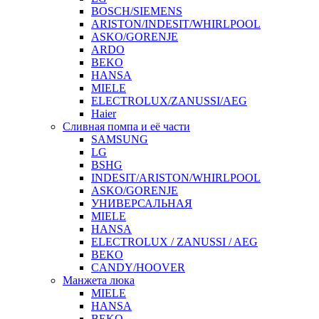
BOSCH/SIEMENS
ARISTON/INDESIT/WHIRLPOOL
ASKO/GORENJE
ARDO
BEKO
HANSA
MIELE
ELECTROLUX/ZANUSSI/AEG
Haier
Сливная помпа и её части
SAMSUNG
LG
BSHG
INDESIT/ARISTON/WHIRLPOOL
ASKO/GORENJE
УНИВЕРСАЛЬНАЯ
MIELE
HANSA
ELECTROLUX / ZANUSSI / AEG
BEKO
CANDY/HOOVER
Манжета люка
MIELE
HANSA
BEKO