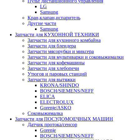
Пульт дистанционного управления
LG
Samsung
Кран,клапан,испаритель
Другие части
Samsung
Запчасти для КУХОННОЙ ТЕХНИКИ
Запчасти для кухонного комбайна
Запчасти для блендера
Запчасти мясорубки и миксера
Запчасти для мультиварки и соковыжималки
Запчасти для кофемашины
Запчасти для хлебопечи
Утюгов и паровых станций
Запчасти для вытяжки
KRONA/SHINDO
BOSCH/SIEMENS/NEFF
ELICA
ELECTROLUX
Gorenje/ASKO
Соковыжималка
Запчасти для ПОСУДОМОЕЧНЫХ МАШИН
Датчик протока/сенсор
Gorenje
BOSCH/SIEMENS/NEFF