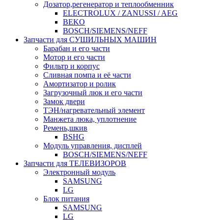
Дозатор,регенератор и теплообменник
ELECTROLUX / ZANUSSI / AEG
BEKO
BOSCH/SIEMENS/NEFF
Запчасти для СУШИЛЬНЫХ МАШИН
Барабан и его части
Мотор и его части
Фильтр и корпус
Сливная помпа и её части
Амортизатор и ролик
Загрузочный люк и его части
Замок двери
ТЭН/нагревательный элемент
Манжета люка, уплотнение
Ремень,шкив
BSHG
Модуль управления, дисплей
BOSCH/SIEMENS/NEFF
Запчасти для ТЕЛЕВИЗОРОВ
Электронный модуль
SAMSUNG
LG
Блок питания
SAMSUNG
LG