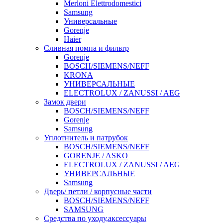
Merloni Elettrodomestici
Samsung
Универсальные
Gorenje
Haier
Сливная помпа и фильтр
Gorenje
BOSCH/SIEMENS/NEFF
KRONA
УНИВЕРСАЛЬНЫЕ
ELECTROLUX / ZANUSSI / AEG
Замок двери
BOSCH/SIEMENS/NEFF
Gorenje
Samsung
Уплотнитель и патрубок
BOSCH/SIEMENS/NEFF
GORENJE / ASKO
ELECTROLUX / ZANUSSI / AEG
УНИВЕРСАЛЬНЫЕ
Samsung
Дверь/ петли / корпусные части
BOSCH/SIEMENS/NEFF
SAMSUNG
Средства по уходу,аксессуары