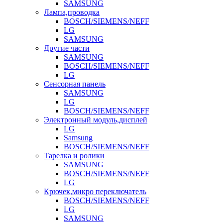
SAMSUNG
Лампа,проводка
BOSCH/SIEMENS/NEFF
LG
SAMSUNG
Другие части
SAMSUNG
BOSCH/SIEMENS/NEFF
LG
Сенсорная панель
SAMSUNG
LG
BOSCH/SIEMENS/NEFF
Электронный модуль,дисплей
LG
Samsung
BOSCH/SIEMENS/NEFF
Тарелка и ролики
SAMSUNG
BOSCH/SIEMENS/NEFF
LG
Крючек,микро переключатель
BOSCH/SIEMENS/NEFF
LG
SAMSUNG