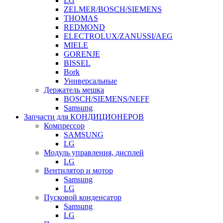
LG
ZELMER/BOSCH/SIEMENS
THOMAS
REDMOND
ELECTROLUX/ZANUSSI/AEG
MIELE
GORENJE
BISSEL
Bork
Универсальные
Держатель мешка
BOSCH/SIEMENS/NEFF
Samsung
Запчасти для КОНДИЦИОНЕРОВ
Компрессор
SAMSUNG
LG
Модуль управления, дисплей
LG
Вентилятор и мотор
Samsung
LG
Пусковой конденсатор
Samsung
LG