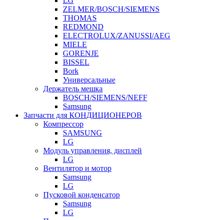
LG
ZELMER/BOSCH/SIEMENS
THOMAS
REDMOND
ELECTROLUX/ZANUSSI/AEG
MIELE
GORENJE
BISSEL
Bork
Универсальные
Держатель мешка
BOSCH/SIEMENS/NEFF
Samsung
Запчасти для КОНДИЦИОНЕРОВ
Компрессор
SAMSUNG
LG
Модуль управления, дисплей
LG
Вентилятор и мотор
Samsung
LG
Пусковой конденсатор
Samsung
LG