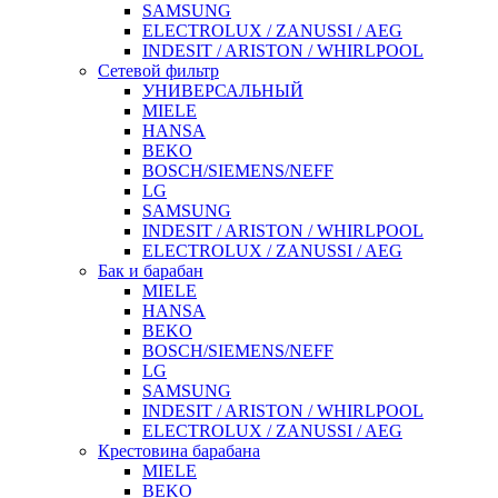
SAMSUNG
ELECTROLUX / ZANUSSI / AEG
INDESIT / ARISTON / WHIRLPOOL
Сетевой фильтр
УНИВЕРСАЛЬНЫЙ
MIELE
HANSA
BEKO
BOSCH/SIEMENS/NEFF
LG
SAMSUNG
INDESIT / ARISTON / WHIRLPOOL
ELECTROLUX / ZANUSSI / AEG
Бак и барабан
MIELE
HANSA
BEKO
BOSCH/SIEMENS/NEFF
LG
SAMSUNG
INDESIT / ARISTON / WHIRLPOOL
ELECTROLUX / ZANUSSI / AEG
Крестовина барабана
MIELE
BEKO