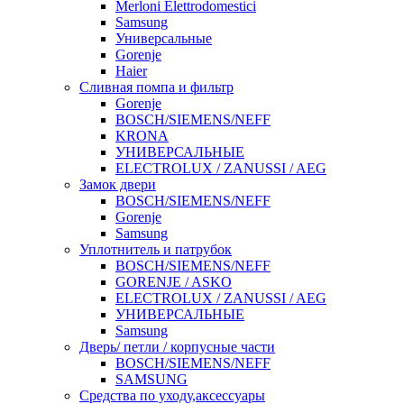
Merloni Elettrodomestici
Samsung
Универсальные
Gorenje
Haier
Сливная помпа и фильтр
Gorenje
BOSCH/SIEMENS/NEFF
KRONA
УНИВЕРСАЛЬНЫЕ
ELECTROLUX / ZANUSSI / AEG
Замок двери
BOSCH/SIEMENS/NEFF
Gorenje
Samsung
Уплотнитель и патрубок
BOSCH/SIEMENS/NEFF
GORENJE / ASKO
ELECTROLUX / ZANUSSI / AEG
УНИВЕРСАЛЬНЫЕ
Samsung
Дверь/ петли / корпусные части
BOSCH/SIEMENS/NEFF
SAMSUNG
Средства по уходу,аксессуары