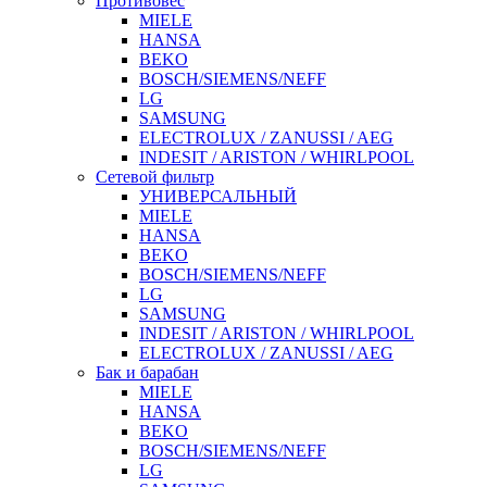
Противовес
MIELE
HANSA
BEKO
BOSCH/SIEMENS/NEFF
LG
SAMSUNG
ELECTROLUX / ZANUSSI / AEG
INDESIT / ARISTON / WHIRLPOOL
Сетевой фильтр
УНИВЕРСАЛЬНЫЙ
MIELE
HANSA
BEKO
BOSCH/SIEMENS/NEFF
LG
SAMSUNG
INDESIT / ARISTON / WHIRLPOOL
ELECTROLUX / ZANUSSI / AEG
Бак и барабан
MIELE
HANSA
BEKO
BOSCH/SIEMENS/NEFF
LG