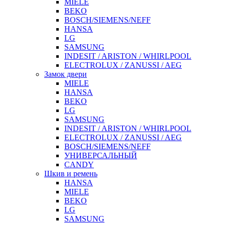
MIELE
BEKO
BOSCH/SIEMENS/NEFF
HANSA
LG
SAMSUNG
INDESIT / ARISTON / WHIRLPOOL
ELECTROLUX / ZANUSSI / AEG
Замок двери
MIELE
HANSA
BEKO
LG
SAMSUNG
INDESIT / ARISTON / WHIRLPOOL
ELECTROLUX / ZANUSSI / AEG
BOSCH/SIEMENS/NEFF
УНИВЕРСАЛЬНЫЙ
CANDY
Шкив и ремень
HANSA
MIELE
BEKO
LG
SAMSUNG