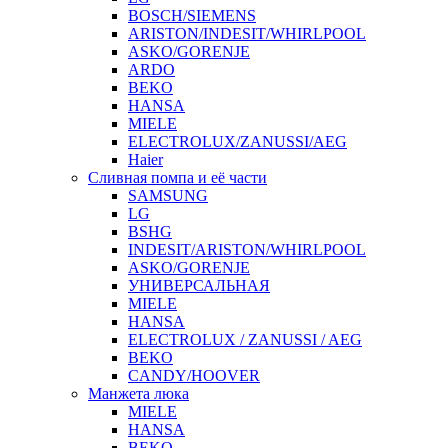
BOSCH/SIEMENS
ARISTON/INDESIT/WHIRLPOOL
ASKO/GORENJE
ARDO
BEKO
HANSA
MIELE
ELECTROLUX/ZANUSSI/AEG
Haier
Сливная помпа и её части
SAMSUNG
LG
BSHG
INDESIT/ARISTON/WHIRLPOOL
ASKO/GORENJE
УНИВЕРСАЛЬНАЯ
MIELE
HANSA
ELECTROLUX / ZANUSSI / AEG
BEKO
CANDY/HOOVER
Манжета люка
MIELE
HANSA
BEKO