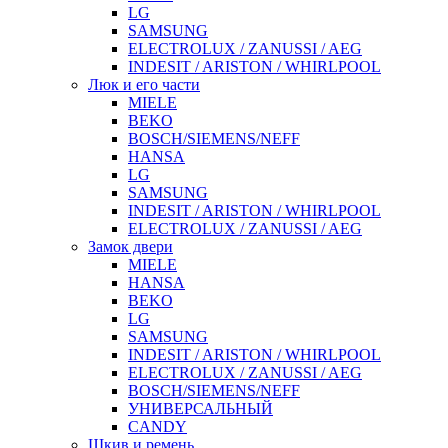
LG
SAMSUNG
ELECTROLUX / ZANUSSI / AEG
INDESIT / ARISTON / WHIRLPOOL
Люк и его части
MIELE
BEKO
BOSCH/SIEMENS/NEFF
HANSA
LG
SAMSUNG
INDESIT / ARISTON / WHIRLPOOL
ELECTROLUX / ZANUSSI / AEG
Замок двери
MIELE
HANSA
BEKO
LG
SAMSUNG
INDESIT / ARISTON / WHIRLPOOL
ELECTROLUX / ZANUSSI / AEG
BOSCH/SIEMENS/NEFF
УНИВЕРСАЛЬНЫЙ
CANDY
Шкив и ремень