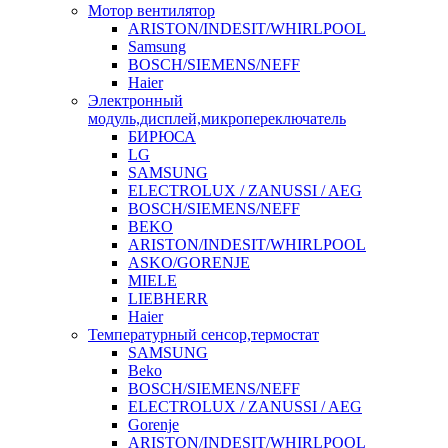
Мотор вентилятор
ARISTON/INDESIT/WHIRLPOOL
Samsung
BOSCH/SIEMENS/NEFF
Haier
Электронный
модуль,дисплей,микропереключатель
БИРЮСА
LG
SAMSUNG
ELECTROLUX / ZANUSSI / AEG
BOSCH/SIEMENS/NEFF
BEKO
ARISTON/INDESIT/WHIRLPOOL
ASKO/GORENJE
MIELE
LIEBHERR
Haier
Температурный сенсор,термостат
SAMSUNG
Beko
BOSCH/SIEMENS/NEFF
ELECTROLUX / ZANUSSI / AEG
Gorenje
ARISTON/INDESIT/WHIRLPOOL