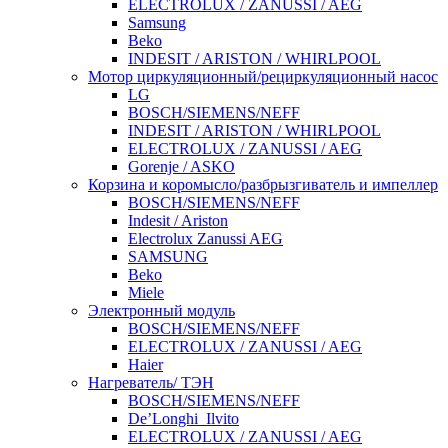
ELECTROLUX / ZANUSSI / AEG
Samsung
Beko
INDESIT / ARISTON / WHIRLPOOL
Мотор циркуляционный/рециркуляционный насос
LG
BOSCH/SIEMENS/NEFF
INDESIT / ARISTON / WHIRLPOOL
ELECTROLUX / ZANUSSI / AEG
Gorenje / ASKO
Корзина и коромысло/разбрызгиватель и импеллер
BOSCH/SIEMENS/NEFF
Indesit / Ariston
Electrolux Zanussi AEG
SAMSUNG
Beko
Miele
Электронный модуль
BOSCH/SIEMENS/NEFF
ELECTROLUX / ZANUSSI / AEG
Haier
Нагреватель/ ТЭН
BOSCH/SIEMENS/NEFF
De’Longhi_Ilvito
ELECTROLUX / ZANUSSI / AEG