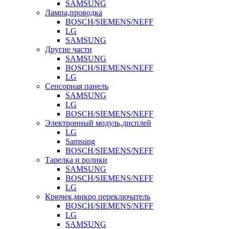
SAMSUNG
Лампа,проводка
BOSCH/SIEMENS/NEFF
LG
SAMSUNG
Другие части
SAMSUNG
BOSCH/SIEMENS/NEFF
LG
Сенсорная панель
SAMSUNG
LG
BOSCH/SIEMENS/NEFF
Электронный модуль,дисплей
LG
Samsung
BOSCH/SIEMENS/NEFF
Тарелка и ролики
SAMSUNG
BOSCH/SIEMENS/NEFF
LG
Крючек,микро переключатель
BOSCH/SIEMENS/NEFF
LG
SAMSUNG