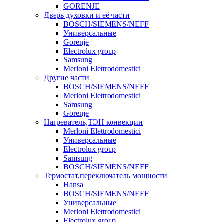
GORENJE
Дверь духовки и её части
BOSCH/SIEMENS/NEFF
Универсальные
Gorenje
Electrolux group
Samsung
Merloni Elettrodomestici
Другие части
BOSCH/SIEMENS/NEFF
Merloni Elettrodomestici
Samsung
Gorenje
Нагреватель,ТЭН конвекции
Merloni Elettrodomestici
Универсальные
Electrolux group
Samsung
BOSCH/SIEMENS/NEFF
Термостат,переключатель мощности
Hansa
BOSCH/SIEMENS/NEFF
Универсальные
Merloni Elettrodomestici
Electrolux group