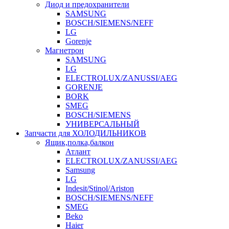
Диод и предохранители
SAMSUNG
BOSCH/SIEMENS/NEFF
LG
Gorenje
Магнетрон
SAMSUNG
LG
ELECTROLUX/ZANUSSI/AEG
GORENJE
BORK
SMEG
BOSCH/SIEMENS
УНИВЕРСАЛЬНЫЙ
Запчасти для ХОЛОДИЛЬНИКОВ
Ящик,полка,балкон
Атлант
ELECTROLUX/ZANUSSI/AEG
Samsung
LG
Indesit/Stinol/Ariston
BOSCH/SIEMENS/NEFF
SMEG
Beko
Haier