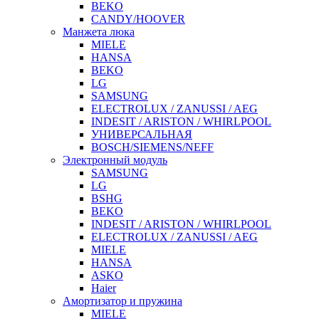
BEKO
CANDY/HOOVER
Манжета люка
MIELE
HANSA
BEKO
LG
SAMSUNG
ELECTROLUX / ZANUSSI / AEG
INDESIT / ARISTON / WHIRLPOOL
УНИВЕРСАЛЬНАЯ
BOSCH/SIEMENS/NEFF
Электронный модуль
SAMSUNG
LG
BSHG
BEKO
INDESIT / ARISTON / WHIRLPOOL
ELECTROLUX / ZANUSSI / AEG
MIELE
HANSA
ASKO
Haier
Амортизатор и пружина
MIELE