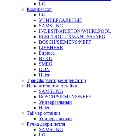
LG
Компрессор
LG
УНИВЕРСАЛЬНЫЕ
SAMSUNG
INDESIT/ARISTON/WHIRLPOOL
ELECTROLUX/ZANUSSI/AEG
BOSCH/SIEMENS/NEFF
LIEBHERR
Бирюса
BEKO
SMEG
DON
Haier
Трансформатор,конденсатор
Испаритель,тэн оттайки
SAMSUNG
BOSCH/SIEMENS/NEFF
Универсальный
Haier
Таймер оттайки
Универсальный
Ручка двери,петля
SAMSUNG
LG