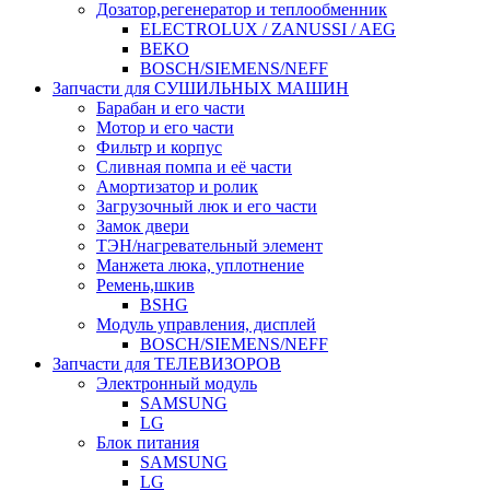
Дозатор,регенератор и теплообменник
ELECTROLUX / ZANUSSI / AEG
BEKO
BOSCH/SIEMENS/NEFF
Запчасти для СУШИЛЬНЫХ МАШИН
Барабан и его части
Мотор и его части
Фильтр и корпус
Сливная помпа и её части
Амортизатор и ролик
Загрузочный люк и его части
Замок двери
ТЭН/нагревательный элемент
Манжета люка, уплотнение
Ремень,шкив
BSHG
Модуль управления, дисплей
BOSCH/SIEMENS/NEFF
Запчасти для ТЕЛЕВИЗОРОВ
Электронный модуль
SAMSUNG
LG
Блок питания
SAMSUNG
LG