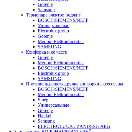
Gorenje
Samsung
Термопара,электро поджиг
BOSCH/SIEMENS/NEFF
Универсальные
Electrolux group
Gorenje
Merloni Elettrodomestici
SAMSUNG
Конфорка и её части
Gorenje
Merloni Elettrodomestici
BOSCH/SIEMENS/NEFF
Electrolux group
SAMSUNG
Противень,решетка,ручка конфорки,аксессуары
BOSCH/SIEMENS/NEFF
Merloni Elettrodomestici
Smeg
Универсальные
Gorenje
Hankel
Samsung
ELECTROLUUX / ZANUSSI / AEG
Запчасти для ВОДОНАГРЕВАТЕЛЕЙ