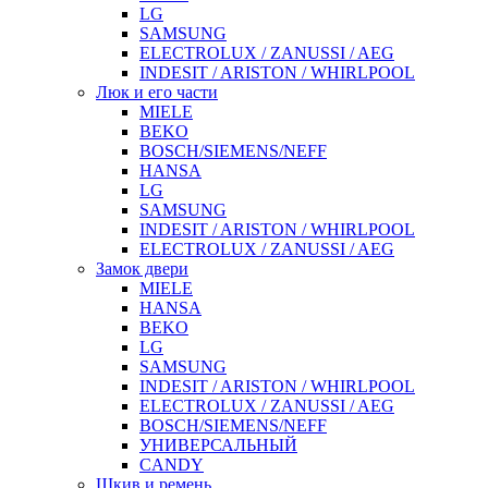
LG
SAMSUNG
ELECTROLUX / ZANUSSI / AEG
INDESIT / ARISTON / WHIRLPOOL
Люк и его части
MIELE
BEKO
BOSCH/SIEMENS/NEFF
HANSA
LG
SAMSUNG
INDESIT / ARISTON / WHIRLPOOL
ELECTROLUX / ZANUSSI / AEG
Замок двери
MIELE
HANSA
BEKO
LG
SAMSUNG
INDESIT / ARISTON / WHIRLPOOL
ELECTROLUX / ZANUSSI / AEG
BOSCH/SIEMENS/NEFF
УНИВЕРСАЛЬНЫЙ
CANDY
Шкив и ремень