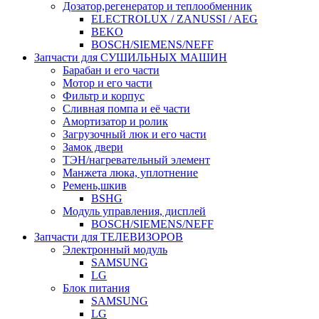
Дозатор,регенератор и теплообменник
ELECTROLUX / ZANUSSI / AEG
BEKO
BOSCH/SIEMENS/NEFF
Запчасти для СУШИЛЬНЫХ МАШИН
Барабан и его части
Мотор и его части
Фильтр и корпус
Сливная помпа и её части
Амортизатор и ролик
Загрузочный люк и его части
Замок двери
ТЭН/нагревательный элемент
Манжета люка, уплотнение
Ремень,шкив
BSHG
Модуль управления, дисплей
BOSCH/SIEMENS/NEFF
Запчасти для ТЕЛЕВИЗОРОВ
Электронный модуль
SAMSUNG
LG
Блок питания
SAMSUNG
LG