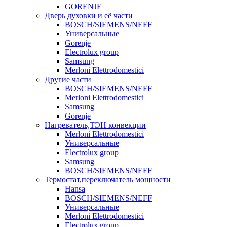
GORENJE
Дверь духовки и её части
BOSCH/SIEMENS/NEFF
Универсальные
Gorenje
Electrolux group
Samsung
Merloni Elettrodomestici
Другие части
BOSCH/SIEMENS/NEFF
Merloni Elettrodomestici
Samsung
Gorenje
Нагреватель,ТЭН конвекции
Merloni Elettrodomestici
Универсальные
Electrolux group
Samsung
BOSCH/SIEMENS/NEFF
Термостат,переключатель мощности
Hansa
BOSCH/SIEMENS/NEFF
Универсальные
Merloni Elettrodomestici
Electrolux group