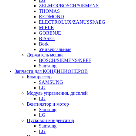
LG
ZELMER/BOSCH/SIEMENS
THOMAS
REDMOND
ELECTROLUX/ZANUSSI/AEG
MIELE
GORENJE
BISSEL
Bork
Универсальные
Держатель мешка
BOSCH/SIEMENS/NEFF
Samsung
Запчасти для КОНДИЦИОНЕРОВ
Компрессор
SAMSUNG
LG
Модуль управления, дисплей
LG
Вентилятор и мотор
Samsung
LG
Пусковой конденсатор
Samsung
LG