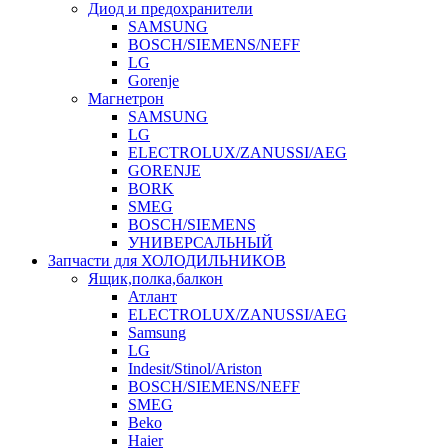
Диод и предохранители
SAMSUNG
BOSCH/SIEMENS/NEFF
LG
Gorenje
Магнетрон
SAMSUNG
LG
ELECTROLUX/ZANUSSI/AEG
GORENJE
BORK
SMEG
BOSCH/SIEMENS
УНИВЕРСАЛЬНЫЙ
Запчасти для ХОЛОДИЛЬНИКОВ
Ящик,полка,балкон
Атлант
ELECTROLUX/ZANUSSI/AEG
Samsung
LG
Indesit/Stinol/Ariston
BOSCH/SIEMENS/NEFF
SMEG
Beko
Haier