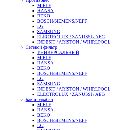
Противовес
MIELE
HANSA
BEKO
BOSCH/SIEMENS/NEFF
LG
SAMSUNG
ELECTROLUX / ZANUSSI / AEG
INDESIT / ARISTON / WHIRLPOOL
Сетевой фильтр
УНИВЕРСАЛЬНЫЙ
MIELE
HANSA
BEKO
BOSCH/SIEMENS/NEFF
LG
SAMSUNG
INDESIT / ARISTON / WHIRLPOOL
ELECTROLUX / ZANUSSI / AEG
Бак и барабан
MIELE
HANSA
BEKO
BOSCH/SIEMENS/NEFF
LG