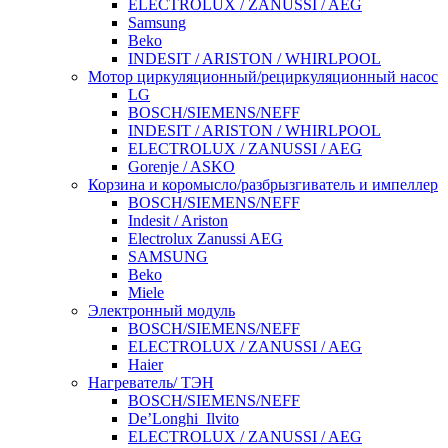
ELECTROLUX / ZANUSSI / AEG
Samsung
Beko
INDESIT / ARISTON / WHIRLPOOL
Мотор циркуляционный/рециркуляционный насос
LG
BOSCH/SIEMENS/NEFF
INDESIT / ARISTON / WHIRLPOOL
ELECTROLUX / ZANUSSI / AEG
Gorenje / ASKO
Корзина и коромысло/разбрызгиватель и импеллер
BOSCH/SIEMENS/NEFF
Indesit / Ariston
Electrolux Zanussi AEG
SAMSUNG
Beko
Miele
Электронный модуль
BOSCH/SIEMENS/NEFF
ELECTROLUX / ZANUSSI / AEG
Haier
Нагреватель/ ТЭН
BOSCH/SIEMENS/NEFF
De’Longhi_Ilvito
ELECTROLUX / ZANUSSI / AEG