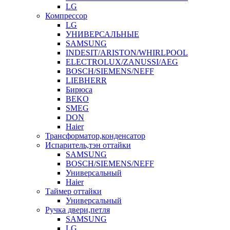
LG
Компрессор
LG
УНИВЕРСАЛЬНЫЕ
SAMSUNG
INDESIT/ARISTON/WHIRLPOOL
ELECTROLUX/ZANUSSI/AEG
BOSCH/SIEMENS/NEFF
LIEBHERR
Бирюса
BEKO
SMEG
DON
Haier
Трансформатор,конденсатор
Испаритель,тэн оттайки
SAMSUNG
BOSCH/SIEMENS/NEFF
Универсальный
Haier
Таймер оттайки
Универсальный
Ручка двери,петля
SAMSUNG
LG