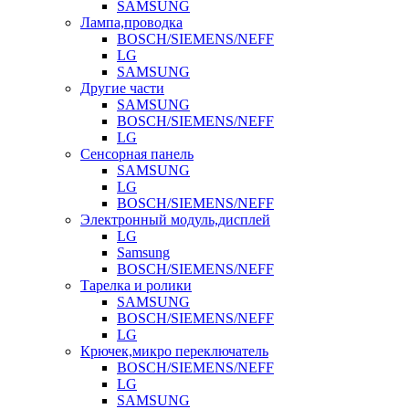
SAMSUNG
Лампа,проводка
BOSCH/SIEMENS/NEFF
LG
SAMSUNG
Другие части
SAMSUNG
BOSCH/SIEMENS/NEFF
LG
Сенсорная панель
SAMSUNG
LG
BOSCH/SIEMENS/NEFF
Электронный модуль,дисплей
LG
Samsung
BOSCH/SIEMENS/NEFF
Тарелка и ролики
SAMSUNG
BOSCH/SIEMENS/NEFF
LG
Крючек,микро переключатель
BOSCH/SIEMENS/NEFF
LG
SAMSUNG