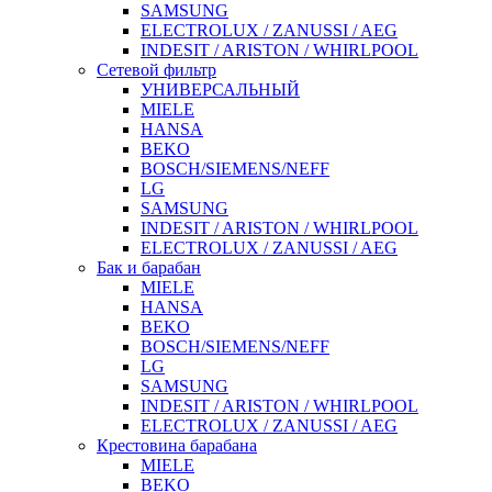
SAMSUNG
ELECTROLUX / ZANUSSI / AEG
INDESIT / ARISTON / WHIRLPOOL
Сетевой фильтр
УНИВЕРСАЛЬНЫЙ
MIELE
HANSA
BEKO
BOSCH/SIEMENS/NEFF
LG
SAMSUNG
INDESIT / ARISTON / WHIRLPOOL
ELECTROLUX / ZANUSSI / AEG
Бак и барабан
MIELE
HANSA
BEKO
BOSCH/SIEMENS/NEFF
LG
SAMSUNG
INDESIT / ARISTON / WHIRLPOOL
ELECTROLUX / ZANUSSI / AEG
Крестовина барабана
MIELE
BEKO