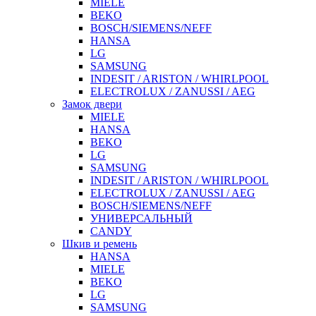
MIELE
BEKO
BOSCH/SIEMENS/NEFF
HANSA
LG
SAMSUNG
INDESIT / ARISTON / WHIRLPOOL
ELECTROLUX / ZANUSSI / AEG
Замок двери
MIELE
HANSA
BEKO
LG
SAMSUNG
INDESIT / ARISTON / WHIRLPOOL
ELECTROLUX / ZANUSSI / AEG
BOSCH/SIEMENS/NEFF
УНИВЕРСАЛЬНЫЙ
CANDY
Шкив и ремень
HANSA
MIELE
BEKO
LG
SAMSUNG