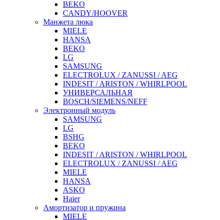
BEKO
CANDY/HOOVER
Манжета люка
MIELE
HANSA
BEKO
LG
SAMSUNG
ELECTROLUX / ZANUSSI / AEG
INDESIT / ARISTON / WHIRLPOOL
УНИВЕРСАЛЬНАЯ
BOSCH/SIEMENS/NEFF
Электронный модуль
SAMSUNG
LG
BSHG
BEKO
INDESIT / ARISTON / WHIRLPOOL
ELECTROLUX / ZANUSSI / AEG
MIELE
HANSA
ASKO
Haier
Амортизатор и пружина
MIELE