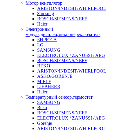
Мотор вентилятор
ARISTON/INDESIT/WHIRLPOOL
Samsung
BOSCH/SIEMENS/NEFF
Haier
Электронный
модуль,дисплей,микропереключатель
БИРЮСА
LG
SAMSUNG
ELECTROLUX / ZANUSSI / AEG
BOSCH/SIEMENS/NEFF
BEKO
ARISTON/INDESIT/WHIRLPOOL
ASKO/GORENJE
MIELE
LIEBHERR
Haier
Температурный сенсор,термостат
SAMSUNG
Beko
BOSCH/SIEMENS/NEFF
ELECTROLUX / ZANUSSI / AEG
Gorenje
ARISTON/INDESIT/WHIRLPOOL