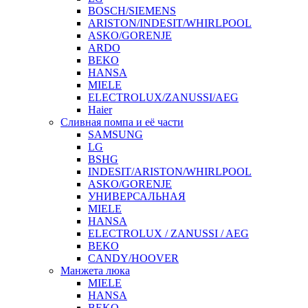
BOSCH/SIEMENS
ARISTON/INDESIT/WHIRLPOOL
ASKO/GORENJE
ARDO
BEKO
HANSA
MIELE
ELECTROLUX/ZANUSSI/AEG
Haier
Сливная помпа и её части
SAMSUNG
LG
BSHG
INDESIT/ARISTON/WHIRLPOOL
ASKO/GORENJE
УНИВЕРСАЛЬНАЯ
MIELE
HANSA
ELECTROLUX / ZANUSSI / AEG
BEKO
CANDY/HOOVER
Манжета люка
MIELE
HANSA
BEKO