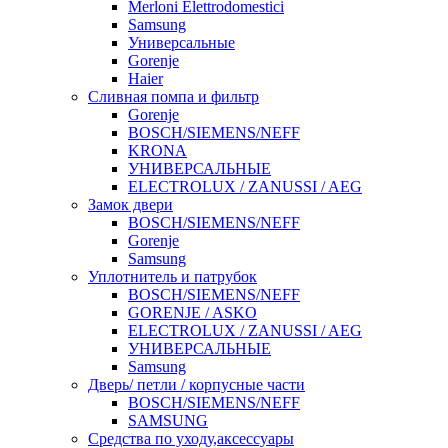
Merloni Elettrodomestici
Samsung
Универсальные
Gorenje
Haier
Сливная помпа и фильтр
Gorenje
BOSCH/SIEMENS/NEFF
KRONA
УНИВЕРСАЛЬНЫЕ
ELECTROLUX / ZANUSSI / AEG
Замок двери
BOSCH/SIEMENS/NEFF
Gorenje
Samsung
Уплотнитель и патрубок
BOSCH/SIEMENS/NEFF
GORENJE / ASKO
ELECTROLUX / ZANUSSI / AEG
УНИВЕРСАЛЬНЫЕ
Samsung
Дверь/ петли / корпусные части
BOSCH/SIEMENS/NEFF
SAMSUNG
Средства по уходу,аксессуары