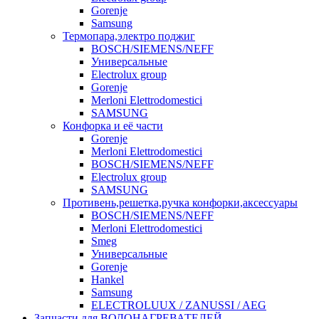
Gorenje
Samsung
Термопара,электро поджиг
BOSCH/SIEMENS/NEFF
Универсальные
Electrolux group
Gorenje
Merloni Elettrodomestici
SAMSUNG
Конфорка и её части
Gorenje
Merloni Elettrodomestici
BOSCH/SIEMENS/NEFF
Electrolux group
SAMSUNG
Противень,решетка,ручка конфорки,аксессуары
BOSCH/SIEMENS/NEFF
Merloni Elettrodomestici
Smeg
Универсальные
Gorenje
Hankel
Samsung
ELECTROLUUX / ZANUSSI / AEG
Запчасти для ВОДОНАГРЕВАТЕЛЕЙ