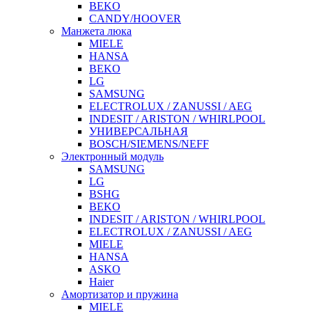
BEKO
CANDY/HOOVER
Манжета люка
MIELE
HANSA
BEKO
LG
SAMSUNG
ELECTROLUX / ZANUSSI / AEG
INDESIT / ARISTON / WHIRLPOOL
УНИВЕРСАЛЬНАЯ
BOSCH/SIEMENS/NEFF
Электронный модуль
SAMSUNG
LG
BSHG
BEKO
INDESIT / ARISTON / WHIRLPOOL
ELECTROLUX / ZANUSSI / AEG
MIELE
HANSA
ASKO
Haier
Амортизатор и пружина
MIELE