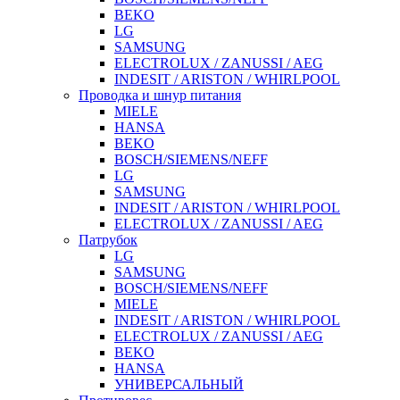
BEKO
LG
SAMSUNG
ELECTROLUX / ZANUSSI / AEG
INDESIT / ARISTON / WHIRLPOOL
Проводка и шнур питания
MIELE
HANSA
BEKO
BOSCH/SIEMENS/NEFF
LG
SAMSUNG
INDESIT / ARISTON / WHIRLPOOL
ELECTROLUX / ZANUSSI / AEG
Патрубок
LG
SAMSUNG
BOSCH/SIEMENS/NEFF
MIELE
INDESIT / ARISTON / WHIRLPOOL
ELECTROLUX / ZANUSSI / AEG
BEKO
HANSA
УНИВЕРСАЛЬНЫЙ