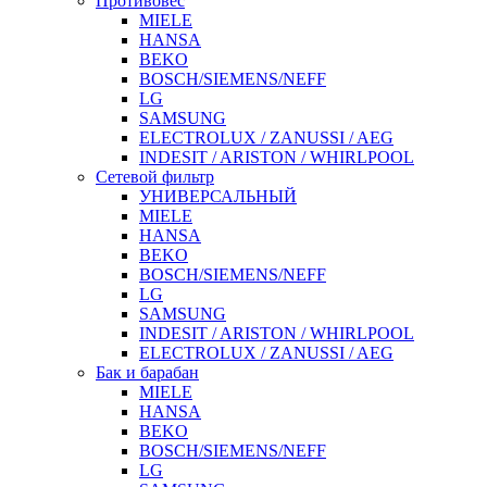
Противовес
MIELE
HANSA
BEKO
BOSCH/SIEMENS/NEFF
LG
SAMSUNG
ELECTROLUX / ZANUSSI / AEG
INDESIT / ARISTON / WHIRLPOOL
Сетевой фильтр
УНИВЕРСАЛЬНЫЙ
MIELE
HANSA
BEKO
BOSCH/SIEMENS/NEFF
LG
SAMSUNG
INDESIT / ARISTON / WHIRLPOOL
ELECTROLUX / ZANUSSI / AEG
Бак и барабан
MIELE
HANSA
BEKO
BOSCH/SIEMENS/NEFF
LG