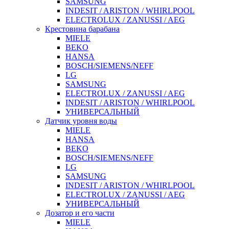
SAMSUNG
INDESIT / ARISTON / WHIRLPOOL
ELECTROLUX / ZANUSSI / AEG
Крестовина барабана
MIELE
BEKO
HANSA
BOSCH/SIEMENS/NEFF
LG
SAMSUNG
ELECTROLUX / ZANUSSI / AEG
INDESIT / ARISTON / WHIRLPOOL
УНИВЕРСАЛЬНЫЙ
Датчик уровня воды
MIELE
HANSA
BEKO
BOSCH/SIEMENS/NEFF
LG
SAMSUNG
INDESIT / ARISTON / WHIRLPOOL
ELECTROLUX / ZANUSSI / AEG
УНИВЕРСАЛЬНЫЙ
Дозатор и его части
MIELE