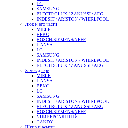
LG
SAMSUNG
ELECTROLUX / ZANUSSI / AEG
INDESIT / ARISTON / WHIRLPOOL
Люк и его части
MIELE
BEKO
BOSCH/SIEMENS/NEFF
HANSA
LG
SAMSUNG
INDESIT / ARISTON / WHIRLPOOL
ELECTROLUX / ZANUSSI / AEG
Замок двери
MIELE
HANSA
BEKO
LG
SAMSUNG
INDESIT / ARISTON / WHIRLPOOL
ELECTROLUX / ZANUSSI / AEG
BOSCH/SIEMENS/NEFF
УНИВЕРСАЛЬНЫЙ
CANDY
Шкив и ремень