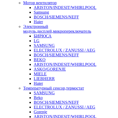
Мотор вентилятор
ARISTON/INDESIT/WHIRLPOOL
Samsung
BOSCH/SIEMENS/NEFF
Haier
Электронный
модуль,дисплей,микропереключатель
БИРЮСА
LG
SAMSUNG
ELECTROLUX / ZANUSSI / AEG
BOSCH/SIEMENS/NEFF
BEKO
ARISTON/INDESIT/WHIRLPOOL
ASKO/GORENJE
MIELE
LIEBHERR
Haier
Температурный сенсор,термостат
SAMSUNG
Beko
BOSCH/SIEMENS/NEFF
ELECTROLUX / ZANUSSI / AEG
Gorenje
ARISTON/INDESIT/WHIRLPOOL