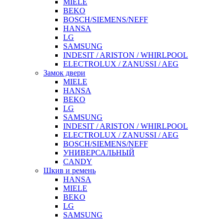
MIELE
BEKO
BOSCH/SIEMENS/NEFF
HANSA
LG
SAMSUNG
INDESIT / ARISTON / WHIRLPOOL
ELECTROLUX / ZANUSSI / AEG
Замок двери
MIELE
HANSA
BEKO
LG
SAMSUNG
INDESIT / ARISTON / WHIRLPOOL
ELECTROLUX / ZANUSSI / AEG
BOSCH/SIEMENS/NEFF
УНИВЕРСАЛЬНЫЙ
CANDY
Шкив и ремень
HANSA
MIELE
BEKO
LG
SAMSUNG