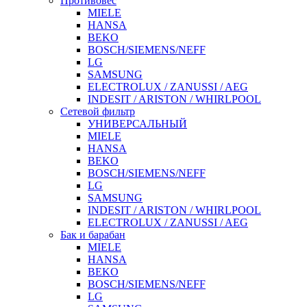
Противовес
MIELE
HANSA
BEKO
BOSCH/SIEMENS/NEFF
LG
SAMSUNG
ELECTROLUX / ZANUSSI / AEG
INDESIT / ARISTON / WHIRLPOOL
Сетевой фильтр
УНИВЕРСАЛЬНЫЙ
MIELE
HANSA
BEKO
BOSCH/SIEMENS/NEFF
LG
SAMSUNG
INDESIT / ARISTON / WHIRLPOOL
ELECTROLUX / ZANUSSI / AEG
Бак и барабан
MIELE
HANSA
BEKO
BOSCH/SIEMENS/NEFF
LG