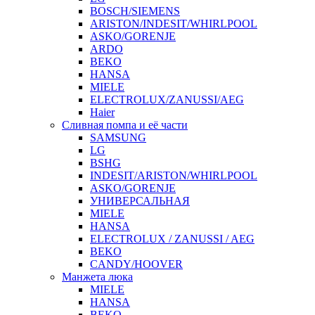
BOSCH/SIEMENS
ARISTON/INDESIT/WHIRLPOOL
ASKO/GORENJE
ARDO
BEKO
HANSA
MIELE
ELECTROLUX/ZANUSSI/AEG
Haier
Сливная помпа и её части
SAMSUNG
LG
BSHG
INDESIT/ARISTON/WHIRLPOOL
ASKO/GORENJE
УНИВЕРСАЛЬНАЯ
MIELE
HANSA
ELECTROLUX / ZANUSSI / AEG
BEKO
CANDY/HOOVER
Манжета люка
MIELE
HANSA
BEKO