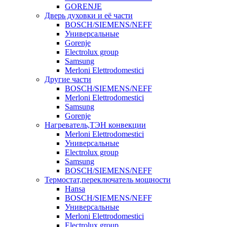
GORENJE
Дверь духовки и её части
BOSCH/SIEMENS/NEFF
Универсальные
Gorenje
Electrolux group
Samsung
Merloni Elettrodomestici
Другие части
BOSCH/SIEMENS/NEFF
Merloni Elettrodomestici
Samsung
Gorenje
Нагреватель,ТЭН конвекции
Merloni Elettrodomestici
Универсальные
Electrolux group
Samsung
BOSCH/SIEMENS/NEFF
Термостат,переключатель мощности
Hansa
BOSCH/SIEMENS/NEFF
Универсальные
Merloni Elettrodomestici
Electrolux group