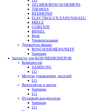
LG
ZELMER/BOSCH/SIEMENS
THOMAS
REDMOND
ELECTROLUX/ZANUSSI/AEG
MIELE
GORENJE
BISSEL
Bork
Универсальные
Держатель мешка
BOSCH/SIEMENS/NEFF
Samsung
Запчасти для КОНДИЦИОНЕРОВ
Компрессор
SAMSUNG
LG
Модуль управления, дисплей
LG
Вентилятор и мотор
Samsung
LG
Пусковой конденсатор
Samsung
LG