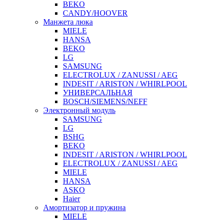
BEKO
CANDY/HOOVER
Манжета люка
MIELE
HANSA
BEKO
LG
SAMSUNG
ELECTROLUX / ZANUSSI / AEG
INDESIT / ARISTON / WHIRLPOOL
УНИВЕРСАЛЬНАЯ
BOSCH/SIEMENS/NEFF
Электронный модуль
SAMSUNG
LG
BSHG
BEKO
INDESIT / ARISTON / WHIRLPOOL
ELECTROLUX / ZANUSSI / AEG
MIELE
HANSA
ASKO
Haier
Амортизатор и пружина
MIELE