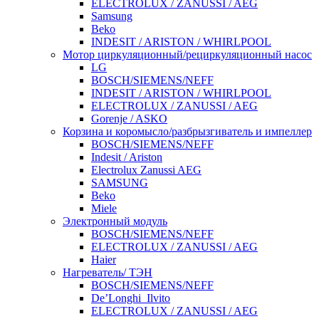
ELECTROLUX / ZANUSSI / AEG
Samsung
Beko
INDESIT / ARISTON / WHIRLPOOL
Мотор циркуляционный/рециркуляционный насос
LG
BOSCH/SIEMENS/NEFF
INDESIT / ARISTON / WHIRLPOOL
ELECTROLUX / ZANUSSI / AEG
Gorenje / ASKO
Корзина и коромысло/разбрызгиватель и импеллер
BOSCH/SIEMENS/NEFF
Indesit / Ariston
Electrolux Zanussi AEG
SAMSUNG
Beko
Miele
Электронный модуль
BOSCH/SIEMENS/NEFF
ELECTROLUX / ZANUSSI / AEG
Haier
Нагреватель/ ТЭН
BOSCH/SIEMENS/NEFF
De’Longhi_Ilvito
ELECTROLUX / ZANUSSI / AEG