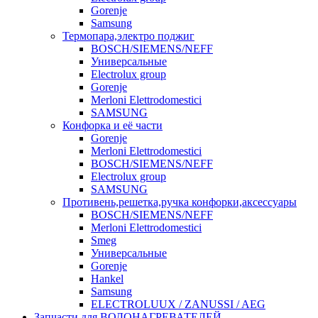
Gorenje
Samsung
Термопара,электро поджиг
BOSCH/SIEMENS/NEFF
Универсальные
Electrolux group
Gorenje
Merloni Elettrodomestici
SAMSUNG
Конфорка и её части
Gorenje
Merloni Elettrodomestici
BOSCH/SIEMENS/NEFF
Electrolux group
SAMSUNG
Противень,решетка,ручка конфорки,аксессуары
BOSCH/SIEMENS/NEFF
Merloni Elettrodomestici
Smeg
Универсальные
Gorenje
Hankel
Samsung
ELECTROLUUX / ZANUSSI / AEG
Запчасти для ВОДОНАГРЕВАТЕЛЕЙ