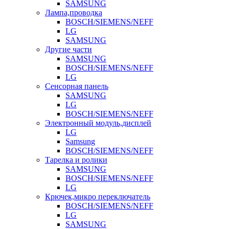
SAMSUNG
Лампа,проводка
BOSCH/SIEMENS/NEFF
LG
SAMSUNG
Другие части
SAMSUNG
BOSCH/SIEMENS/NEFF
LG
Сенсорная панель
SAMSUNG
LG
BOSCH/SIEMENS/NEFF
Электронный модуль,дисплей
LG
Samsung
BOSCH/SIEMENS/NEFF
Тарелка и ролики
SAMSUNG
BOSCH/SIEMENS/NEFF
LG
Крючек,микро переключатель
BOSCH/SIEMENS/NEFF
LG
SAMSUNG