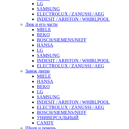
LG
SAMSUNG
ELECTROLUX / ZANUSSI / AEG
INDESIT / ARISTON / WHIRLPOOL
Люк и его части
MIELE
BEKO
BOSCH/SIEMENS/NEFF
HANSA
LG
SAMSUNG
INDESIT / ARISTON / WHIRLPOOL
ELECTROLUX / ZANUSSI / AEG
Замок двери
MIELE
HANSA
BEKO
LG
SAMSUNG
INDESIT / ARISTON / WHIRLPOOL
ELECTROLUX / ZANUSSI / AEG
BOSCH/SIEMENS/NEFF
УНИВЕРСАЛЬНЫЙ
CANDY
Шкив и ремень