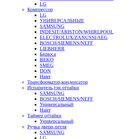
LG
Компрессор
LG
УНИВЕРСАЛЬНЫЕ
SAMSUNG
INDESIT/ARISTON/WHIRLPOOL
ELECTROLUX/ZANUSSI/AEG
BOSCH/SIEMENS/NEFF
LIEBHERR
Бирюса
BEKO
SMEG
DON
Haier
Трансформатор,конденсатор
Испаритель,тэн оттайки
SAMSUNG
BOSCH/SIEMENS/NEFF
Универсальный
Haier
Таймер оттайки
Универсальный
Ручка двери,петля
SAMSUNG
LG