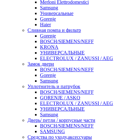
Merloni Elettrodomestici
Samsung
Универсальные
Gorenje
Haier
Сливная помпа и фильтр
Gorenje
BOSCH/SIEMENS/NEFF
KRONA
УНИВЕРСАЛЬНЫЕ
ELECTROLUX / ZANUSSI / AEG
Замок двери
BOSCH/SIEMENS/NEFF
Gorenje
Samsung
Уплотнитель и патрубок
BOSCH/SIEMENS/NEFF
GORENJE / ASKO
ELECTROLUX / ZANUSSI / AEG
УНИВЕРСАЛЬНЫЕ
Samsung
Дверь/ петли / корпусные части
BOSCH/SIEMENS/NEFF
SAMSUNG
Средства по уходу,аксессуары