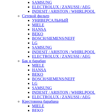
SAMSUNG
ELECTROLUX / ZANUSSI / AEG
INDESIT / ARISTON / WHIRLPOOL
Сетевой фильтр
УНИВЕРСАЛЬНЫЙ
MIELE
HANSA
BEKO
BOSCH/SIEMENS/NEFF
LG
SAMSUNG
INDESIT / ARISTON / WHIRLPOOL
ELECTROLUX / ZANUSSI / AEG
Бак и барабан
MIELE
HANSA
BEKO
BOSCH/SIEMENS/NEFF
LG
SAMSUNG
INDESIT / ARISTON / WHIRLPOOL
ELECTROLUX / ZANUSSI / AEG
Крестовина барабана
MIELE
BEKO