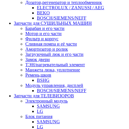
Дозатор,регенератор и теплообменник
ELECTROLUX / ZANUSSI / AEG
BEKO
BOSCH/SIEMENS/NEFF
Запчасти для СУШИЛЬНЫХ МАШИН
Барабан и его части
Мотор и его части
Фильтр и корпус
Сливная помпа и её части
Амортизатор и ролик
Загрузочный люк и его части
Замок двери
ТЭН/нагревательный элемент
Манжета люка, уплотнение
Ремень,шкив
BSHG
Модуль управления, дисплей
BOSCH/SIEMENS/NEFF
Запчасти для ТЕЛЕВИЗОРОВ
Электронный модуль
SAMSUNG
LG
Блок питания
SAMSUNG
LG