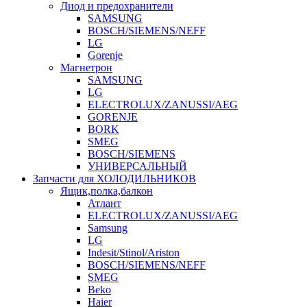
Диод и предохранители
SAMSUNG
BOSCH/SIEMENS/NEFF
LG
Gorenje
Магнетрон
SAMSUNG
LG
ELECTROLUX/ZANUSSI/AEG
GORENJE
BORK
SMEG
BOSCH/SIEMENS
УНИВЕРСАЛЬНЫЙ
Запчасти для ХОЛОДИЛЬНИКОВ
Ящик,полка,балкон
Атлант
ELECTROLUX/ZANUSSI/AEG
Samsung
LG
Indesit/Stinol/Ariston
BOSCH/SIEMENS/NEFF
SMEG
Beko
Haier