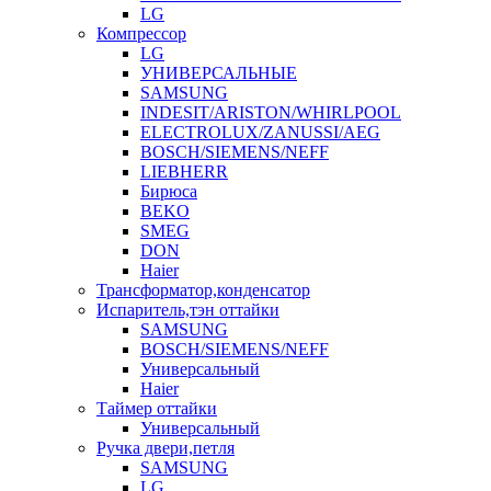
LG
Компрессор
LG
УНИВЕРСАЛЬНЫЕ
SAMSUNG
INDESIT/ARISTON/WHIRLPOOL
ELECTROLUX/ZANUSSI/AEG
BOSCH/SIEMENS/NEFF
LIEBHERR
Бирюса
BEKO
SMEG
DON
Haier
Трансформатор,конденсатор
Испаритель,тэн оттайки
SAMSUNG
BOSCH/SIEMENS/NEFF
Универсальный
Haier
Таймер оттайки
Универсальный
Ручка двери,петля
SAMSUNG
LG