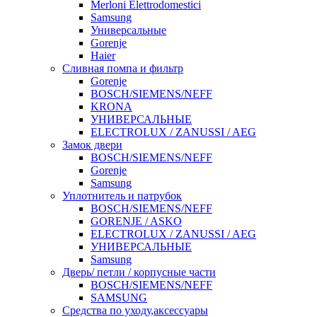
Merloni Elettrodomestici
Samsung
Универсальные
Gorenje
Haier
Сливная помпа и фильтр
Gorenje
BOSCH/SIEMENS/NEFF
KRONA
УНИВЕРСАЛЬНЫЕ
ELECTROLUX / ZANUSSI / AEG
Замок двери
BOSCH/SIEMENS/NEFF
Gorenje
Samsung
Уплотнитель и патрубок
BOSCH/SIEMENS/NEFF
GORENJE / ASKO
ELECTROLUX / ZANUSSI / AEG
УНИВЕРСАЛЬНЫЕ
Samsung
Дверь/ петли / корпусные части
BOSCH/SIEMENS/NEFF
SAMSUNG
Средства по уходу,аксессуары