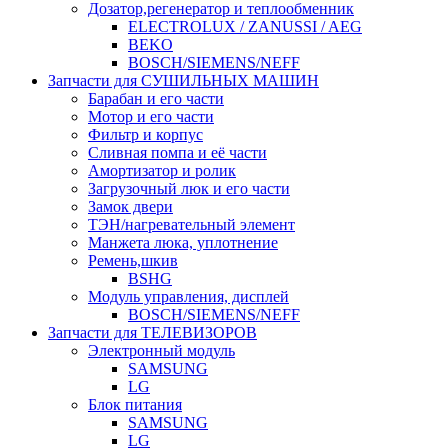
Дозатор,регенератор и теплообменник
ELECTROLUX / ZANUSSI / AEG
BEKO
BOSCH/SIEMENS/NEFF
Запчасти для СУШИЛЬНЫХ МАШИН
Барабан и его части
Мотор и его части
Фильтр и корпус
Сливная помпа и её части
Амортизатор и ролик
Загрузочный люк и его части
Замок двери
ТЭН/нагревательный элемент
Манжета люка, уплотнение
Ремень,шкив
BSHG
Модуль управления, дисплей
BOSCH/SIEMENS/NEFF
Запчасти для ТЕЛЕВИЗОРОВ
Электронный модуль
SAMSUNG
LG
Блок питания
SAMSUNG
LG