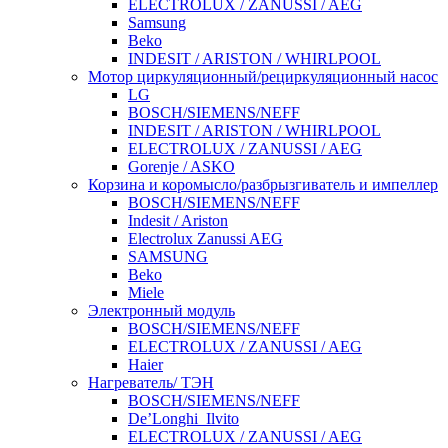
ELECTROLUX / ZANUSSI / AEG
Samsung
Beko
INDESIT / ARISTON / WHIRLPOOL
Мотор циркуляционный/рециркуляционный насос
LG
BOSCH/SIEMENS/NEFF
INDESIT / ARISTON / WHIRLPOOL
ELECTROLUX / ZANUSSI / AEG
Gorenje / ASKO
Корзина и коромысло/разбрызгиватель и импеллер
BOSCH/SIEMENS/NEFF
Indesit / Ariston
Electrolux Zanussi AEG
SAMSUNG
Beko
Miele
Электронный модуль
BOSCH/SIEMENS/NEFF
ELECTROLUX / ZANUSSI / AEG
Haier
Нагреватель/ ТЭН
BOSCH/SIEMENS/NEFF
De’Longhi_Ilvito
ELECTROLUX / ZANUSSI / AEG