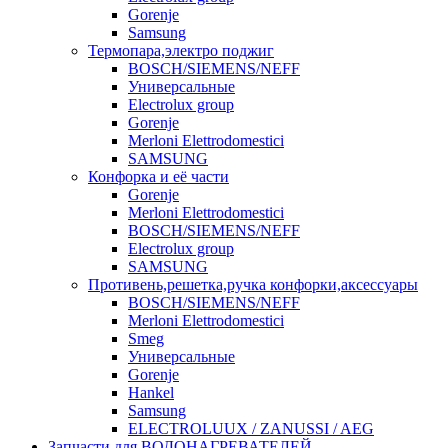
Gorenje
Samsung
Термопара,электро поджиг
BOSCH/SIEMENS/NEFF
Универсальные
Electrolux group
Gorenje
Merloni Elettrodomestici
SAMSUNG
Конфорка и её части
Gorenje
Merloni Elettrodomestici
BOSCH/SIEMENS/NEFF
Electrolux group
SAMSUNG
Противень,решетка,ручка конфорки,аксессуары
BOSCH/SIEMENS/NEFF
Merloni Elettrodomestici
Smeg
Универсальные
Gorenje
Hankel
Samsung
ELECTROLUUX / ZANUSSI / AEG
Запчасти для ВОДОНАГРЕВАТЕЛЕЙ