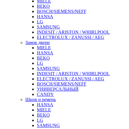
MIELE
BEKO
BOSCH/SIEMENS/NEFF
HANSA
LG
SAMSUNG
INDESIT / ARISTON / WHIRLPOOL
ELECTROLUX / ZANUSSI / AEG
Замок двери
MIELE
HANSA
BEKO
LG
SAMSUNG
INDESIT / ARISTON / WHIRLPOOL
ELECTROLUX / ZANUSSI / AEG
BOSCH/SIEMENS/NEFF
УНИВЕРСАЛЬНЫЙ
CANDY
Шкив и ремень
HANSA
MIELE
BEKO
LG
SAMSUNG