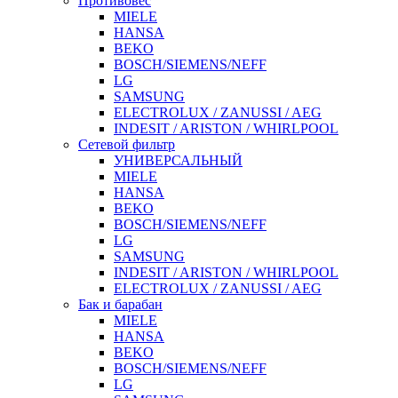
Противовес
MIELE
HANSA
BEKO
BOSCH/SIEMENS/NEFF
LG
SAMSUNG
ELECTROLUX / ZANUSSI / AEG
INDESIT / ARISTON / WHIRLPOOL
Сетевой фильтр
УНИВЕРСАЛЬНЫЙ
MIELE
HANSA
BEKO
BOSCH/SIEMENS/NEFF
LG
SAMSUNG
INDESIT / ARISTON / WHIRLPOOL
ELECTROLUX / ZANUSSI / AEG
Бак и барабан
MIELE
HANSA
BEKO
BOSCH/SIEMENS/NEFF
LG