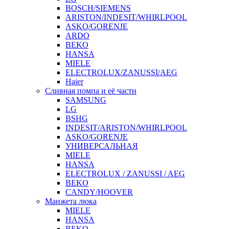
BOSCH/SIEMENS
ARISTON/INDESIT/WHIRLPOOL
ASKO/GORENJE
ARDO
BEKO
HANSA
MIELE
ELECTROLUX/ZANUSSI/AEG
Haier
Сливная помпа и её части
SAMSUNG
LG
BSHG
INDESIT/ARISTON/WHIRLPOOL
ASKO/GORENJE
УНИВЕРСАЛЬНАЯ
MIELE
HANSA
ELECTROLUX / ZANUSSI / AEG
BEKO
CANDY/HOOVER
Манжета люка
MIELE
HANSA
BEKO