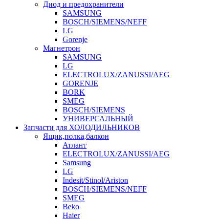
Диод и предохранители
SAMSUNG
BOSCH/SIEMENS/NEFF
LG
Gorenje
Магнетрон
SAMSUNG
LG
ELECTROLUX/ZANUSSI/AEG
GORENJE
BORK
SMEG
BOSCH/SIEMENS
УНИВЕРСАЛЬНЫЙ
Запчасти для ХОЛОДИЛЬНИКОВ
Ящик,полка,балкон
Атлант
ELECTROLUX/ZANUSSI/AEG
Samsung
LG
Indesit/Stinol/Ariston
BOSCH/SIEMENS/NEFF
SMEG
Beko
Haier