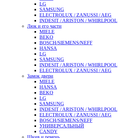
LG
SAMSUNG
ELECTROLUX / ZANUSSI / AEG
INDESIT / ARISTON / WHIRLPOOL
Люк и его части
MIELE
BEKO
BOSCH/SIEMENS/NEFF
HANSA
LG
SAMSUNG
INDESIT / ARISTON / WHIRLPOOL
ELECTROLUX / ZANUSSI / AEG
Замок двери
MIELE
HANSA
BEKO
LG
SAMSUNG
INDESIT / ARISTON / WHIRLPOOL
ELECTROLUX / ZANUSSI / AEG
BOSCH/SIEMENS/NEFF
УНИВЕРСАЛЬНЫЙ
CANDY
Шкив и ремень