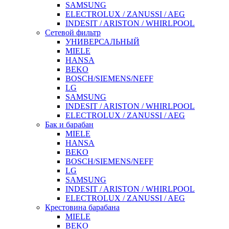
SAMSUNG
ELECTROLUX / ZANUSSI / AEG
INDESIT / ARISTON / WHIRLPOOL
Сетевой фильтр
УНИВЕРСАЛЬНЫЙ
MIELE
HANSA
BEKO
BOSCH/SIEMENS/NEFF
LG
SAMSUNG
INDESIT / ARISTON / WHIRLPOOL
ELECTROLUX / ZANUSSI / AEG
Бак и барабан
MIELE
HANSA
BEKO
BOSCH/SIEMENS/NEFF
LG
SAMSUNG
INDESIT / ARISTON / WHIRLPOOL
ELECTROLUX / ZANUSSI / AEG
Крестовина барабана
MIELE
BEKO