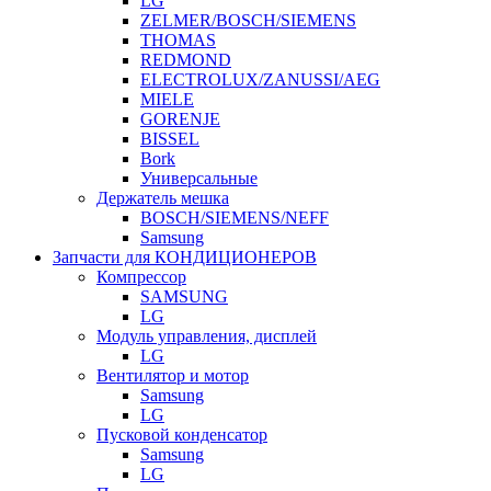
LG
ZELMER/BOSCH/SIEMENS
THOMAS
REDMOND
ELECTROLUX/ZANUSSI/AEG
MIELE
GORENJE
BISSEL
Bork
Универсальные
Держатель мешка
BOSCH/SIEMENS/NEFF
Samsung
Запчасти для КОНДИЦИОНЕРОВ
Компрессор
SAMSUNG
LG
Модуль управления, дисплей
LG
Вентилятор и мотор
Samsung
LG
Пусковой конденсатор
Samsung
LG