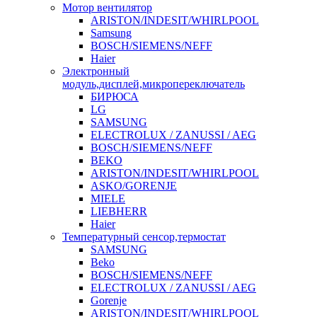
Мотор вентилятор
ARISTON/INDESIT/WHIRLPOOL
Samsung
BOSCH/SIEMENS/NEFF
Haier
Электронный
модуль,дисплей,микропереключатель
БИРЮСА
LG
SAMSUNG
ELECTROLUX / ZANUSSI / AEG
BOSCH/SIEMENS/NEFF
BEKO
ARISTON/INDESIT/WHIRLPOOL
ASKO/GORENJE
MIELE
LIEBHERR
Haier
Температурный сенсор,термостат
SAMSUNG
Beko
BOSCH/SIEMENS/NEFF
ELECTROLUX / ZANUSSI / AEG
Gorenje
ARISTON/INDESIT/WHIRLPOOL