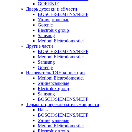
GORENJE
Дверь духовки и её части
BOSCH/SIEMENS/NEFF
Универсальные
Gorenje
Electrolux group
Samsung
Merloni Elettrodomestici
Другие части
BOSCH/SIEMENS/NEFF
Merloni Elettrodomestici
Samsung
Gorenje
Нагреватель,ТЭН конвекции
Merloni Elettrodomestici
Универсальные
Electrolux group
Samsung
BOSCH/SIEMENS/NEFF
Термостат,переключатель мощности
Hansa
BOSCH/SIEMENS/NEFF
Универсальные
Merloni Elettrodomestici
Electrolux group