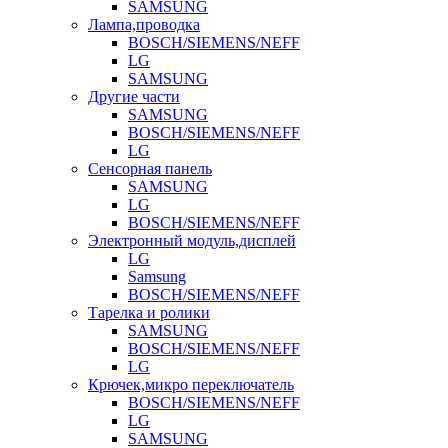
SAMSUNG
Лампа,проводка
BOSCH/SIEMENS/NEFF
LG
SAMSUNG
Другие части
SAMSUNG
BOSCH/SIEMENS/NEFF
LG
Сенсорная панель
SAMSUNG
LG
BOSCH/SIEMENS/NEFF
Электронный модуль,дисплей
LG
Samsung
BOSCH/SIEMENS/NEFF
Тарелка и ролики
SAMSUNG
BOSCH/SIEMENS/NEFF
LG
Крючек,микро переключатель
BOSCH/SIEMENS/NEFF
LG
SAMSUNG