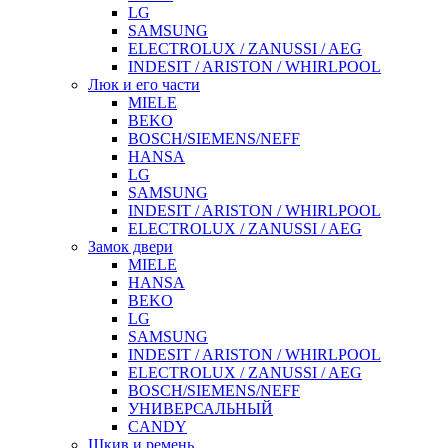
LG
SAMSUNG
ELECTROLUX / ZANUSSI / AEG
INDESIT / ARISTON / WHIRLPOOL
Люк и его части
MIELE
BEKO
BOSCH/SIEMENS/NEFF
HANSA
LG
SAMSUNG
INDESIT / ARISTON / WHIRLPOOL
ELECTROLUX / ZANUSSI / AEG
Замок двери
MIELE
HANSA
BEKO
LG
SAMSUNG
INDESIT / ARISTON / WHIRLPOOL
ELECTROLUX / ZANUSSI / AEG
BOSCH/SIEMENS/NEFF
УНИВЕРСАЛЬНЫЙ
CANDY
Шкив и ремень