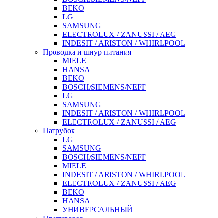
BEKO
LG
SAMSUNG
ELECTROLUX / ZANUSSI / AEG
INDESIT / ARISTON / WHIRLPOOL
Проводка и шнур питания
MIELE
HANSA
BEKO
BOSCH/SIEMENS/NEFF
LG
SAMSUNG
INDESIT / ARISTON / WHIRLPOOL
ELECTROLUX / ZANUSSI / AEG
Патрубок
LG
SAMSUNG
BOSCH/SIEMENS/NEFF
MIELE
INDESIT / ARISTON / WHIRLPOOL
ELECTROLUX / ZANUSSI / AEG
BEKO
HANSA
УНИВЕРСАЛЬНЫЙ