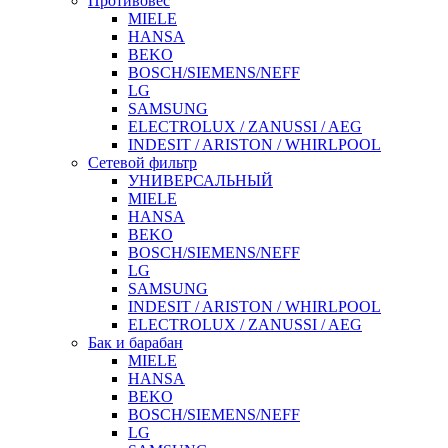
Противовес
MIELE
HANSA
BEKO
BOSCH/SIEMENS/NEFF
LG
SAMSUNG
ELECTROLUX / ZANUSSI / AEG
INDESIT / ARISTON / WHIRLPOOL
Сетевой фильтр
УНИВЕРСАЛЬНЫЙ
MIELE
HANSA
BEKO
BOSCH/SIEMENS/NEFF
LG
SAMSUNG
INDESIT / ARISTON / WHIRLPOOL
ELECTROLUX / ZANUSSI / AEG
Бак и барабан
MIELE
HANSA
BEKO
BOSCH/SIEMENS/NEFF
LG