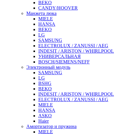
BEKO
CANDY/HOOVER
Манжета люка
MIELE
HANSA
BEKO
LG
SAMSUNG
ELECTROLUX / ZANUSSI / AEG
INDESIT / ARISTON / WHIRLPOOL
УНИВЕРСАЛЬНАЯ
BOSCH/SIEMENS/NEFF
Электронный модуль
SAMSUNG
LG
BSHG
BEKO
INDESIT / ARISTON / WHIRLPOOL
ELECTROLUX / ZANUSSI / AEG
MIELE
HANSA
ASKO
Haier
Амортизатор и пружина
MIELE