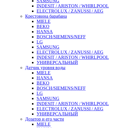
SAMSUNG
INDESIT / ARISTON / WHIRLPOOL
ELECTROLUX / ZANUSSI / AEG
Крестовина барабана
MIELE
BEKO
HANSA
BOSCH/SIEMENS/NEFF
LG
SAMSUNG
ELECTROLUX / ZANUSSI / AEG
INDESIT / ARISTON / WHIRLPOOL
УНИВЕРСАЛЬНЫЙ
Датчик уровня воды
MIELE
HANSA
BEKO
BOSCH/SIEMENS/NEFF
LG
SAMSUNG
INDESIT / ARISTON / WHIRLPOOL
ELECTROLUX / ZANUSSI / AEG
УНИВЕРСАЛЬНЫЙ
Дозатор и его части
MIELE