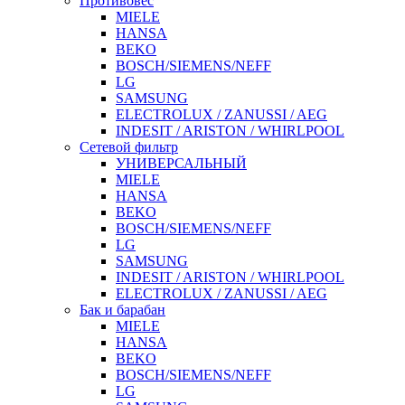
Противовес
MIELE
HANSA
BEKO
BOSCH/SIEMENS/NEFF
LG
SAMSUNG
ELECTROLUX / ZANUSSI / AEG
INDESIT / ARISTON / WHIRLPOOL
Сетевой фильтр
УНИВЕРСАЛЬНЫЙ
MIELE
HANSA
BEKO
BOSCH/SIEMENS/NEFF
LG
SAMSUNG
INDESIT / ARISTON / WHIRLPOOL
ELECTROLUX / ZANUSSI / AEG
Бак и барабан
MIELE
HANSA
BEKO
BOSCH/SIEMENS/NEFF
LG