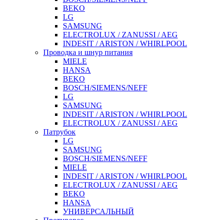
BEKO
LG
SAMSUNG
ELECTROLUX / ZANUSSI / AEG
INDESIT / ARISTON / WHIRLPOOL
Проводка и шнур питания
MIELE
HANSA
BEKO
BOSCH/SIEMENS/NEFF
LG
SAMSUNG
INDESIT / ARISTON / WHIRLPOOL
ELECTROLUX / ZANUSSI / AEG
Патрубок
LG
SAMSUNG
BOSCH/SIEMENS/NEFF
MIELE
INDESIT / ARISTON / WHIRLPOOL
ELECTROLUX / ZANUSSI / AEG
BEKO
HANSA
УНИВЕРСАЛЬНЫЙ