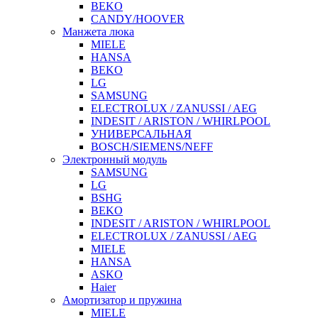
BEKO
CANDY/HOOVER
Манжета люка
MIELE
HANSA
BEKO
LG
SAMSUNG
ELECTROLUX / ZANUSSI / AEG
INDESIT / ARISTON / WHIRLPOOL
УНИВЕРСАЛЬНАЯ
BOSCH/SIEMENS/NEFF
Электронный модуль
SAMSUNG
LG
BSHG
BEKO
INDESIT / ARISTON / WHIRLPOOL
ELECTROLUX / ZANUSSI / AEG
MIELE
HANSA
ASKO
Haier
Амортизатор и пружина
MIELE