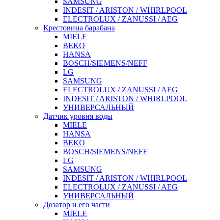
SAMSUNG
INDESIT / ARISTON / WHIRLPOOL
ELECTROLUX / ZANUSSI / AEG
Крестовина барабана
MIELE
BEKO
HANSA
BOSCH/SIEMENS/NEFF
LG
SAMSUNG
ELECTROLUX / ZANUSSI / AEG
INDESIT / ARISTON / WHIRLPOOL
УНИВЕРСАЛЬНЫЙ
Датчик уровня воды
MIELE
HANSA
BEKO
BOSCH/SIEMENS/NEFF
LG
SAMSUNG
INDESIT / ARISTON / WHIRLPOOL
ELECTROLUX / ZANUSSI / AEG
УНИВЕРСАЛЬНЫЙ
Дозатор и его части
MIELE