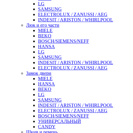
LG
SAMSUNG
ELECTROLUX / ZANUSSI / AEG
INDESIT / ARISTON / WHIRLPOOL
Люк и его части
MIELE
BEKO
BOSCH/SIEMENS/NEFF
HANSA
LG
SAMSUNG
INDESIT / ARISTON / WHIRLPOOL
ELECTROLUX / ZANUSSI / AEG
Замок двери
MIELE
HANSA
BEKO
LG
SAMSUNG
INDESIT / ARISTON / WHIRLPOOL
ELECTROLUX / ZANUSSI / AEG
BOSCH/SIEMENS/NEFF
УНИВЕРСАЛЬНЫЙ
CANDY
Шкив и ремень