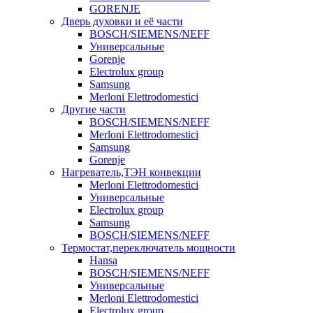
GORENJE
Дверь духовки и её части
BOSCH/SIEMENS/NEFF
Универсальные
Gorenje
Electrolux group
Samsung
Merloni Elettrodomestici
Другие части
BOSCH/SIEMENS/NEFF
Merloni Elettrodomestici
Samsung
Gorenje
Нагреватель,ТЭН конвекции
Merloni Elettrodomestici
Универсальные
Electrolux group
Samsung
BOSCH/SIEMENS/NEFF
Термостат,переключатель мощности
Hansa
BOSCH/SIEMENS/NEFF
Универсальные
Merloni Elettrodomestici
Electrolux group