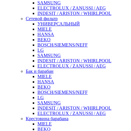
SAMSUNG
ELECTROLUX / ZANUSSI / AEG
INDESIT / ARISTON / WHIRLPOOL
Сетевой фильтр
УНИВЕРСАЛЬНЫЙ
MIELE
HANSA
BEKO
BOSCH/SIEMENS/NEFF
LG
SAMSUNG
INDESIT / ARISTON / WHIRLPOOL
ELECTROLUX / ZANUSSI / AEG
Бак и барабан
MIELE
HANSA
BEKO
BOSCH/SIEMENS/NEFF
LG
SAMSUNG
INDESIT / ARISTON / WHIRLPOOL
ELECTROLUX / ZANUSSI / AEG
Крестовина барабана
MIELE
BEKO