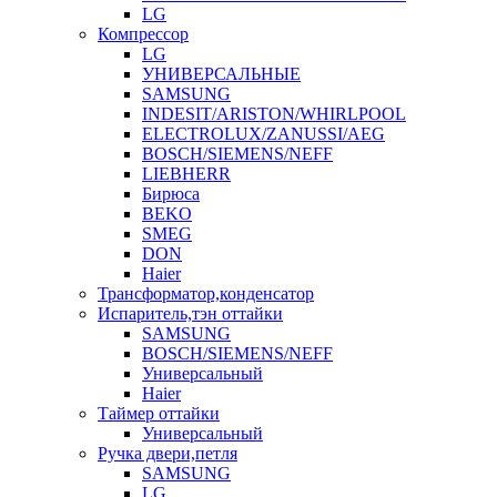
LG
Компрессор
LG
УНИВЕРСАЛЬНЫЕ
SAMSUNG
INDESIT/ARISTON/WHIRLPOOL
ELECTROLUX/ZANUSSI/AEG
BOSCH/SIEMENS/NEFF
LIEBHERR
Бирюса
BEKO
SMEG
DON
Haier
Трансформатор,конденсатор
Испаритель,тэн оттайки
SAMSUNG
BOSCH/SIEMENS/NEFF
Универсальный
Haier
Таймер оттайки
Универсальный
Ручка двери,петля
SAMSUNG
LG