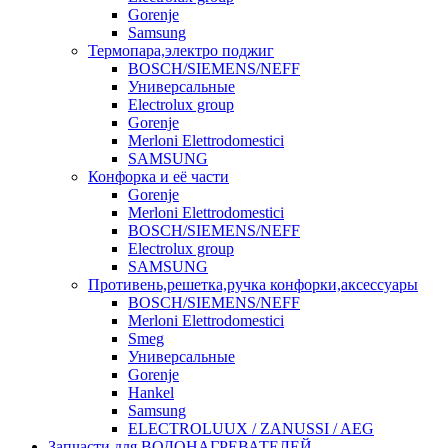
Gorenje
Samsung
Термопара,электро поджиг
BOSCH/SIEMENS/NEFF
Универсальные
Electrolux group
Gorenje
Merloni Elettrodomestici
SAMSUNG
Конфорка и её части
Gorenje
Merloni Elettrodomestici
BOSCH/SIEMENS/NEFF
Electrolux group
SAMSUNG
Противень,решетка,ручка конфорки,аксессуары
BOSCH/SIEMENS/NEFF
Merloni Elettrodomestici
Smeg
Универсальные
Gorenje
Hankel
Samsung
ELECTROLUUX / ZANUSSI / AEG
Запчасти для ВОДОНАГРЕВАТЕЛЕЙ