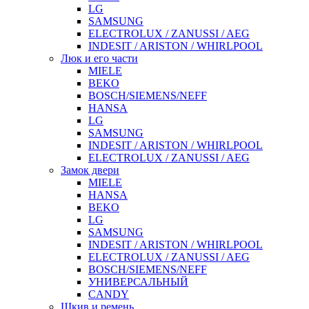
LG
SAMSUNG
ELECTROLUX / ZANUSSI / AEG
INDESIT / ARISTON / WHIRLPOOL
Люк и его части
MIELE
BEKO
BOSCH/SIEMENS/NEFF
HANSA
LG
SAMSUNG
INDESIT / ARISTON / WHIRLPOOL
ELECTROLUX / ZANUSSI / AEG
Замок двери
MIELE
HANSA
BEKO
LG
SAMSUNG
INDESIT / ARISTON / WHIRLPOOL
ELECTROLUX / ZANUSSI / AEG
BOSCH/SIEMENS/NEFF
УНИВЕРСАЛЬНЫЙ
CANDY
Шкив и ремень