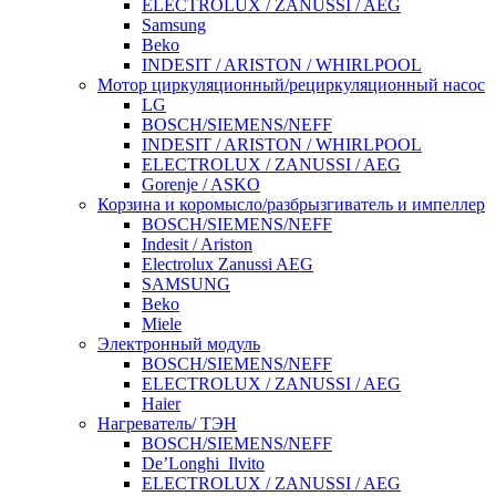
ELECTROLUX / ZANUSSI / AEG
Samsung
Beko
INDESIT / ARISTON / WHIRLPOOL
Мотор циркуляционный/рециркуляционный насос
LG
BOSCH/SIEMENS/NEFF
INDESIT / ARISTON / WHIRLPOOL
ELECTROLUX / ZANUSSI / AEG
Gorenje / ASKO
Корзина и коромысло/разбрызгиватель и импеллер
BOSCH/SIEMENS/NEFF
Indesit / Ariston
Electrolux Zanussi AEG
SAMSUNG
Beko
Miele
Электронный модуль
BOSCH/SIEMENS/NEFF
ELECTROLUX / ZANUSSI / AEG
Haier
Нагреватель/ ТЭН
BOSCH/SIEMENS/NEFF
De’Longhi_Ilvito
ELECTROLUX / ZANUSSI / AEG