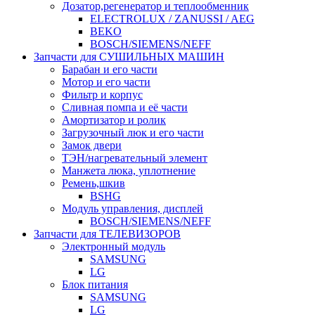
Дозатор,регенератор и теплообменник
ELECTROLUX / ZANUSSI / AEG
BEKO
BOSCH/SIEMENS/NEFF
Запчасти для СУШИЛЬНЫХ МАШИН
Барабан и его части
Мотор и его части
Фильтр и корпус
Сливная помпа и её части
Амортизатор и ролик
Загрузочный люк и его части
Замок двери
ТЭН/нагревательный элемент
Манжета люка, уплотнение
Ремень,шкив
BSHG
Модуль управления, дисплей
BOSCH/SIEMENS/NEFF
Запчасти для ТЕЛЕВИЗОРОВ
Электронный модуль
SAMSUNG
LG
Блок питания
SAMSUNG
LG