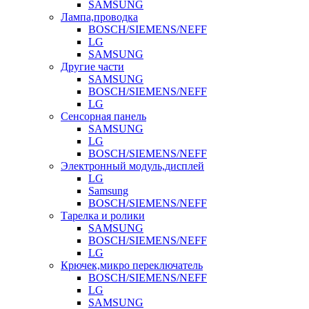
SAMSUNG
Лампа,проводка
BOSCH/SIEMENS/NEFF
LG
SAMSUNG
Другие части
SAMSUNG
BOSCH/SIEMENS/NEFF
LG
Сенсорная панель
SAMSUNG
LG
BOSCH/SIEMENS/NEFF
Электронный модуль,дисплей
LG
Samsung
BOSCH/SIEMENS/NEFF
Тарелка и ролики
SAMSUNG
BOSCH/SIEMENS/NEFF
LG
Крючек,микро переключатель
BOSCH/SIEMENS/NEFF
LG
SAMSUNG