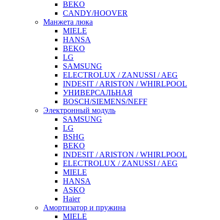
BEKO
CANDY/HOOVER
Манжета люка
MIELE
HANSA
BEKO
LG
SAMSUNG
ELECTROLUX / ZANUSSI / AEG
INDESIT / ARISTON / WHIRLPOOL
УНИВЕРСАЛЬНАЯ
BOSCH/SIEMENS/NEFF
Электронный модуль
SAMSUNG
LG
BSHG
BEKO
INDESIT / ARISTON / WHIRLPOOL
ELECTROLUX / ZANUSSI / AEG
MIELE
HANSA
ASKO
Haier
Амортизатор и пружина
MIELE