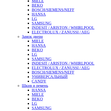
MIELE
BEKO
BOSCH/SIEMENS/NEFF
HANSA
LG
SAMSUNG
INDESIT / ARISTON / WHIRLPOOL
ELECTROLUX / ZANUSSI / AEG
Замок двери
MIELE
HANSA
BEKO
LG
SAMSUNG
INDESIT / ARISTON / WHIRLPOOL
ELECTROLUX / ZANUSSI / AEG
BOSCH/SIEMENS/NEFF
УНИВЕРСАЛЬНЫЙ
CANDY
Шкив и ремень
HANSA
MIELE
BEKO
LG
SAMSUNG