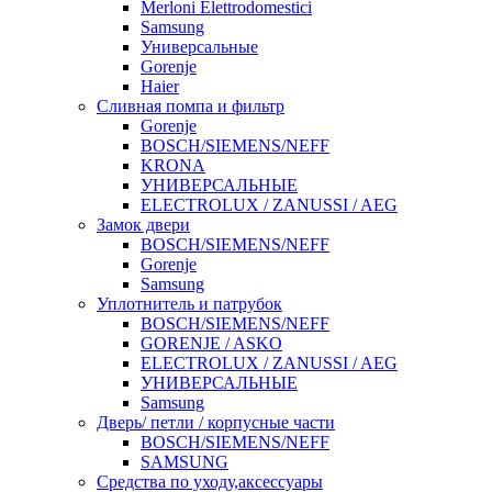
Merloni Elettrodomestici
Samsung
Универсальные
Gorenje
Haier
Сливная помпа и фильтр
Gorenje
BOSCH/SIEMENS/NEFF
KRONA
УНИВЕРСАЛЬНЫЕ
ELECTROLUX / ZANUSSI / AEG
Замок двери
BOSCH/SIEMENS/NEFF
Gorenje
Samsung
Уплотнитель и патрубок
BOSCH/SIEMENS/NEFF
GORENJE / ASKO
ELECTROLUX / ZANUSSI / AEG
УНИВЕРСАЛЬНЫЕ
Samsung
Дверь/ петли / корпусные части
BOSCH/SIEMENS/NEFF
SAMSUNG
Средства по уходу,аксессуары