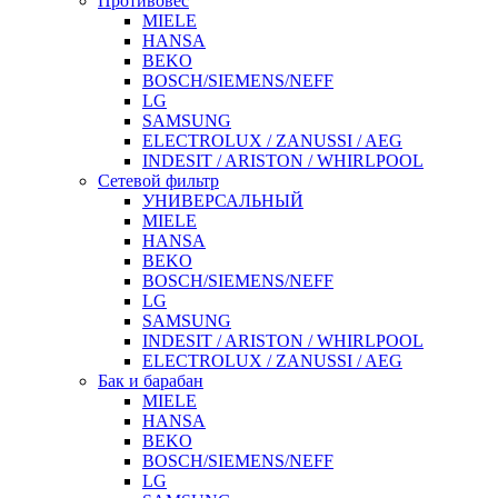
Противовес
MIELE
HANSA
BEKO
BOSCH/SIEMENS/NEFF
LG
SAMSUNG
ELECTROLUX / ZANUSSI / AEG
INDESIT / ARISTON / WHIRLPOOL
Сетевой фильтр
УНИВЕРСАЛЬНЫЙ
MIELE
HANSA
BEKO
BOSCH/SIEMENS/NEFF
LG
SAMSUNG
INDESIT / ARISTON / WHIRLPOOL
ELECTROLUX / ZANUSSI / AEG
Бак и барабан
MIELE
HANSA
BEKO
BOSCH/SIEMENS/NEFF
LG