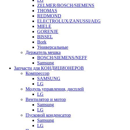
LG
ZELMER/BOSCH/SIEMENS
THOMAS
REDMOND
ELECTROLUX/ZANUSSI/AEG
MIELE
GORENJE
BISSEL
Bork
Универсальные
Держатель мешка
BOSCH/SIEMENS/NEFF
Samsung
Запчасти для КОНДИЦИОНЕРОВ
Компрессор
SAMSUNG
LG
Модуль управления, дисплей
LG
Вентилятор и мотор
Samsung
LG
Пусковой конденсатор
Samsung
LG