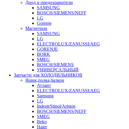
Диод и предохранители
SAMSUNG
BOSCH/SIEMENS/NEFF
LG
Gorenje
Магнетрон
SAMSUNG
LG
ELECTROLUX/ZANUSSI/AEG
GORENJE
BORK
SMEG
BOSCH/SIEMENS
УНИВЕРСАЛЬНЫЙ
Запчасти для ХОЛОДИЛЬНИКОВ
Ящик,полка,балкон
Атлант
ELECTROLUX/ZANUSSI/AEG
Samsung
LG
Indesit/Stinol/Ariston
BOSCH/SIEMENS/NEFF
SMEG
Beko
Haier