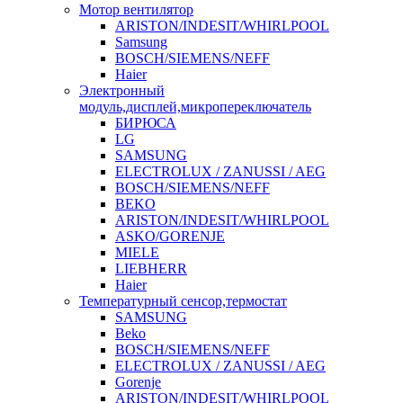
Мотор вентилятор
ARISTON/INDESIT/WHIRLPOOL
Samsung
BOSCH/SIEMENS/NEFF
Haier
Электронный
модуль,дисплей,микропереключатель
БИРЮСА
LG
SAMSUNG
ELECTROLUX / ZANUSSI / AEG
BOSCH/SIEMENS/NEFF
BEKO
ARISTON/INDESIT/WHIRLPOOL
ASKO/GORENJE
MIELE
LIEBHERR
Haier
Температурный сенсор,термостат
SAMSUNG
Beko
BOSCH/SIEMENS/NEFF
ELECTROLUX / ZANUSSI / AEG
Gorenje
ARISTON/INDESIT/WHIRLPOOL