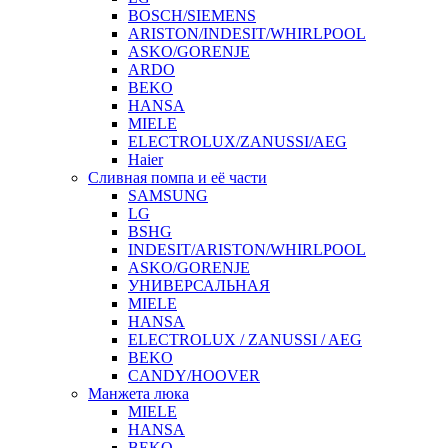
BOSCH/SIEMENS
ARISTON/INDESIT/WHIRLPOOL
ASKO/GORENJE
ARDO
BEKO
HANSA
MIELE
ELECTROLUX/ZANUSSI/AEG
Haier
Сливная помпа и её части
SAMSUNG
LG
BSHG
INDESIT/ARISTON/WHIRLPOOL
ASKO/GORENJE
УНИВЕРСАЛЬНАЯ
MIELE
HANSA
ELECTROLUX / ZANUSSI / AEG
BEKO
CANDY/HOOVER
Манжета люка
MIELE
HANSA
BEKO