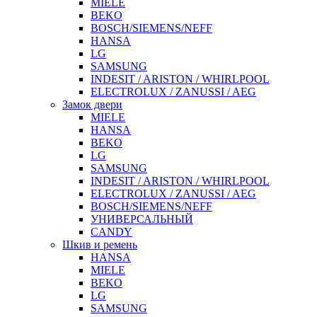
MIELE
BEKO
BOSCH/SIEMENS/NEFF
HANSA
LG
SAMSUNG
INDESIT / ARISTON / WHIRLPOOL
ELECTROLUX / ZANUSSI / AEG
Замок двери
MIELE
HANSA
BEKO
LG
SAMSUNG
INDESIT / ARISTON / WHIRLPOOL
ELECTROLUX / ZANUSSI / AEG
BOSCH/SIEMENS/NEFF
УНИВЕРСАЛЬНЫЙ
CANDY
Шкив и ремень
HANSA
MIELE
BEKO
LG
SAMSUNG