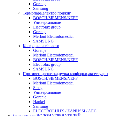
Gorenje
Samsung
Термопара,электро поджиг
BOSCH/SIEMENS/NEFF
Универсальные
Electrolux group
Gorenje
Merloni Elettrodomestici
SAMSUNG
Конфорка и её части
Gorenje
Merloni Elettrodomestici
BOSCH/SIEMENS/NEFF
Electrolux group
SAMSUNG
Противень,решетка,ручка конфорки,аксессуары
BOSCH/SIEMENS/NEFF
Merloni Elettrodomestici
Smeg
Универсальные
Gorenje
Hankel
Samsung
ELECTROLUUX / ZANUSSI / AEG
Запчасти для ВОДОНАГРЕВАТЕЛЕЙ