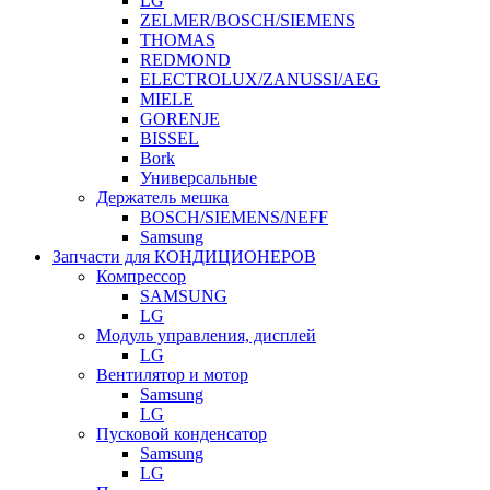
LG
ZELMER/BOSCH/SIEMENS
THOMAS
REDMOND
ELECTROLUX/ZANUSSI/AEG
MIELE
GORENJE
BISSEL
Bork
Универсальные
Держатель мешка
BOSCH/SIEMENS/NEFF
Samsung
Запчасти для КОНДИЦИОНЕРОВ
Компрессор
SAMSUNG
LG
Модуль управления, дисплей
LG
Вентилятор и мотор
Samsung
LG
Пусковой конденсатор
Samsung
LG