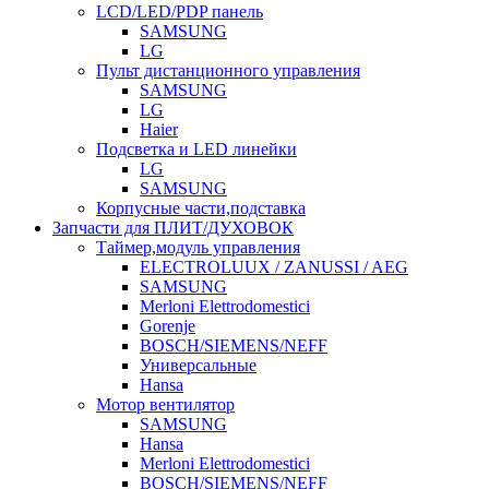
LCD/LED/PDP панель
SAMSUNG
LG
Пульт дистанционного управления
SAMSUNG
LG
Haier
Подсветка и LED линейки
LG
SAMSUNG
Корпусные части,подставка
Запчасти для ПЛИТ/ДУХОВОК
Таймер,модуль управления
ELECTROLUUX / ZANUSSI / AEG
SAMSUNG
Merloni Elettrodomestici
Gorenje
BOSCH/SIEMENS/NEFF
Универсальные
Hansa
Мотор вентилятор
SAMSUNG
Hansa
Merloni Elettrodomestici
BOSCH/SIEMENS/NEFF