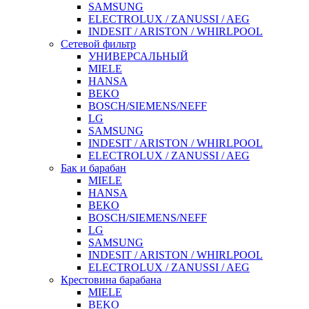
SAMSUNG
ELECTROLUX / ZANUSSI / AEG
INDESIT / ARISTON / WHIRLPOOL
Сетевой фильтр
УНИВЕРСАЛЬНЫЙ
MIELE
HANSA
BEKO
BOSCH/SIEMENS/NEFF
LG
SAMSUNG
INDESIT / ARISTON / WHIRLPOOL
ELECTROLUX / ZANUSSI / AEG
Бак и барабан
MIELE
HANSA
BEKO
BOSCH/SIEMENS/NEFF
LG
SAMSUNG
INDESIT / ARISTON / WHIRLPOOL
ELECTROLUX / ZANUSSI / AEG
Крестовина барабана
MIELE
BEKO