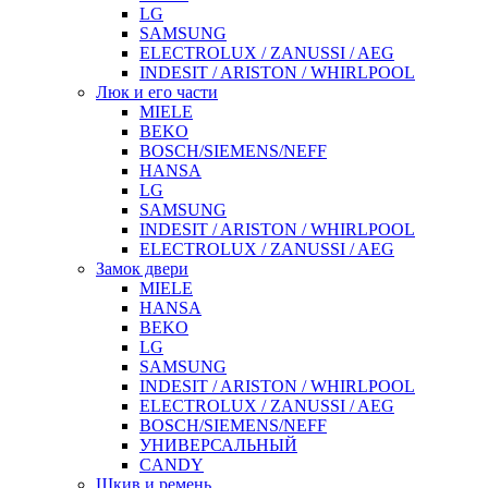
LG
SAMSUNG
ELECTROLUX / ZANUSSI / AEG
INDESIT / ARISTON / WHIRLPOOL
Люк и его части
MIELE
BEKO
BOSCH/SIEMENS/NEFF
HANSA
LG
SAMSUNG
INDESIT / ARISTON / WHIRLPOOL
ELECTROLUX / ZANUSSI / AEG
Замок двери
MIELE
HANSA
BEKO
LG
SAMSUNG
INDESIT / ARISTON / WHIRLPOOL
ELECTROLUX / ZANUSSI / AEG
BOSCH/SIEMENS/NEFF
УНИВЕРСАЛЬНЫЙ
CANDY
Шкив и ремень