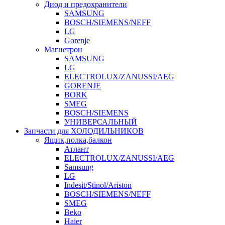
Диод и предохранители
SAMSUNG
BOSCH/SIEMENS/NEFF
LG
Gorenje
Магнетрон
SAMSUNG
LG
ELECTROLUX/ZANUSSI/AEG
GORENJE
BORK
SMEG
BOSCH/SIEMENS
УНИВЕРСАЛЬНЫЙ
Запчасти для ХОЛОДИЛЬНИКОВ
Ящик,полка,балкон
Атлант
ELECTROLUX/ZANUSSI/AEG
Samsung
LG
Indesit/Stinol/Ariston
BOSCH/SIEMENS/NEFF
SMEG
Beko
Haier