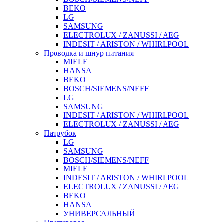
BEKO
LG
SAMSUNG
ELECTROLUX / ZANUSSI / AEG
INDESIT / ARISTON / WHIRLPOOL
Проводка и шнур питания
MIELE
HANSA
BEKO
BOSCH/SIEMENS/NEFF
LG
SAMSUNG
INDESIT / ARISTON / WHIRLPOOL
ELECTROLUX / ZANUSSI / AEG
Патрубок
LG
SAMSUNG
BOSCH/SIEMENS/NEFF
MIELE
INDESIT / ARISTON / WHIRLPOOL
ELECTROLUX / ZANUSSI / AEG
BEKO
HANSA
УНИВЕРСАЛЬНЫЙ