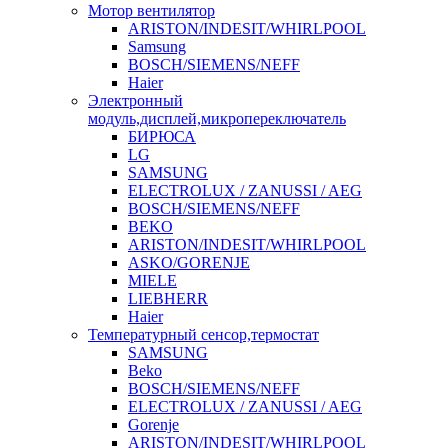
Мотор вентилятор
ARISTON/INDESIT/WHIRLPOOL
Samsung
BOSCH/SIEMENS/NEFF
Haier
Электронный
модуль,дисплей,микропереключатель
БИРЮСА
LG
SAMSUNG
ELECTROLUX / ZANUSSI / AEG
BOSCH/SIEMENS/NEFF
BEKO
ARISTON/INDESIT/WHIRLPOOL
ASKO/GORENJE
MIELE
LIEBHERR
Haier
Температурный сенсор,термостат
SAMSUNG
Beko
BOSCH/SIEMENS/NEFF
ELECTROLUX / ZANUSSI / AEG
Gorenje
ARISTON/INDESIT/WHIRLPOOL