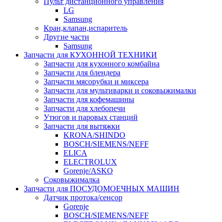
Пульт дистанционного управления
LG
Samsung
Кран,клапан,испаритель
Другие части
Samsung
Запчасти для КУХОННОЙ ТЕХНИКИ
Запчасти для кухонного комбайна
Запчасти для блендера
Запчасти мясорубки и миксера
Запчасти для мультиварки и соковыжималки
Запчасти для кофемашины
Запчасти для хлебопечи
Утюгов и паровых станций
Запчасти для вытяжки
KRONA/SHINDO
BOSCH/SIEMENS/NEFF
ELICA
ELECTROLUX
Gorenje/ASKO
Соковыжималка
Запчасти для ПОСУДОМОЕЧНЫХ МАШИН
Датчик протока/сенсор
Gorenje
BOSCH/SIEMENS/NEFF