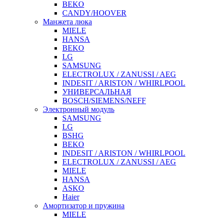
BEKO
CANDY/HOOVER
Манжета люка
MIELE
HANSA
BEKO
LG
SAMSUNG
ELECTROLUX / ZANUSSI / AEG
INDESIT / ARISTON / WHIRLPOOL
УНИВЕРСАЛЬНАЯ
BOSCH/SIEMENS/NEFF
Электронный модуль
SAMSUNG
LG
BSHG
BEKO
INDESIT / ARISTON / WHIRLPOOL
ELECTROLUX / ZANUSSI / AEG
MIELE
HANSA
ASKO
Haier
Амортизатор и пружина
MIELE