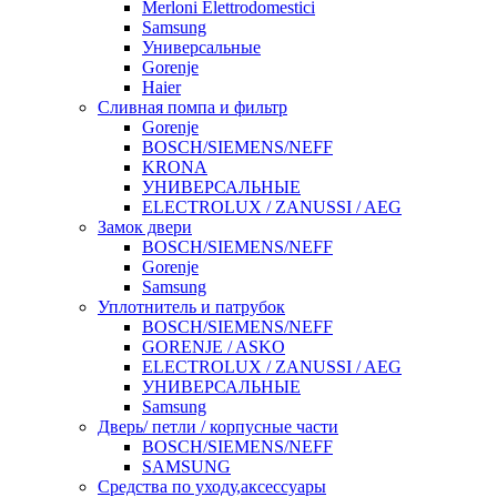
Merloni Elettrodomestici
Samsung
Универсальные
Gorenje
Haier
Сливная помпа и фильтр
Gorenje
BOSCH/SIEMENS/NEFF
KRONA
УНИВЕРСАЛЬНЫЕ
ELECTROLUX / ZANUSSI / AEG
Замок двери
BOSCH/SIEMENS/NEFF
Gorenje
Samsung
Уплотнитель и патрубок
BOSCH/SIEMENS/NEFF
GORENJE / ASKO
ELECTROLUX / ZANUSSI / AEG
УНИВЕРСАЛЬНЫЕ
Samsung
Дверь/ петли / корпусные части
BOSCH/SIEMENS/NEFF
SAMSUNG
Средства по уходу,аксессуары