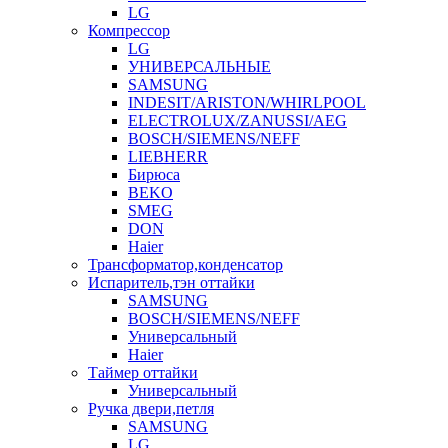
LG
Компрессор
LG
УНИВЕРСАЛЬНЫЕ
SAMSUNG
INDESIT/ARISTON/WHIRLPOOL
ELECTROLUX/ZANUSSI/AEG
BOSCH/SIEMENS/NEFF
LIEBHERR
Бирюса
BEKO
SMEG
DON
Haier
Трансформатор,конденсатор
Испаритель,тэн оттайки
SAMSUNG
BOSCH/SIEMENS/NEFF
Универсальный
Haier
Таймер оттайки
Универсальный
Ручка двери,петля
SAMSUNG
LG