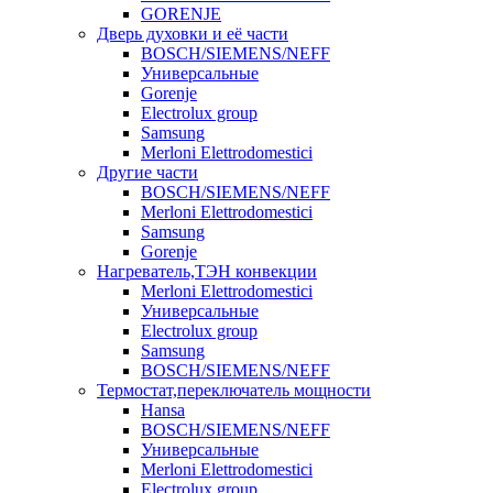
GORENJE
Дверь духовки и её части
BOSCH/SIEMENS/NEFF
Универсальные
Gorenje
Electrolux group
Samsung
Merloni Elettrodomestici
Другие части
BOSCH/SIEMENS/NEFF
Merloni Elettrodomestici
Samsung
Gorenje
Нагреватель,ТЭН конвекции
Merloni Elettrodomestici
Универсальные
Electrolux group
Samsung
BOSCH/SIEMENS/NEFF
Термостат,переключатель мощности
Hansa
BOSCH/SIEMENS/NEFF
Универсальные
Merloni Elettrodomestici
Electrolux group