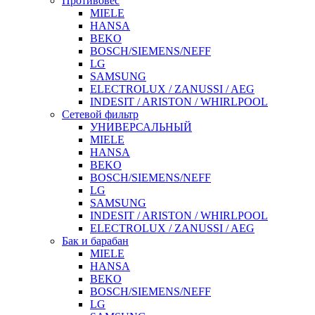
Противовес
MIELE
HANSA
BEKO
BOSCH/SIEMENS/NEFF
LG
SAMSUNG
ELECTROLUX / ZANUSSI / AEG
INDESIT / ARISTON / WHIRLPOOL
Сетевой фильтр
УНИВЕРСАЛЬНЫЙ
MIELE
HANSA
BEKO
BOSCH/SIEMENS/NEFF
LG
SAMSUNG
INDESIT / ARISTON / WHIRLPOOL
ELECTROLUX / ZANUSSI / AEG
Бак и барабан
MIELE
HANSA
BEKO
BOSCH/SIEMENS/NEFF
LG