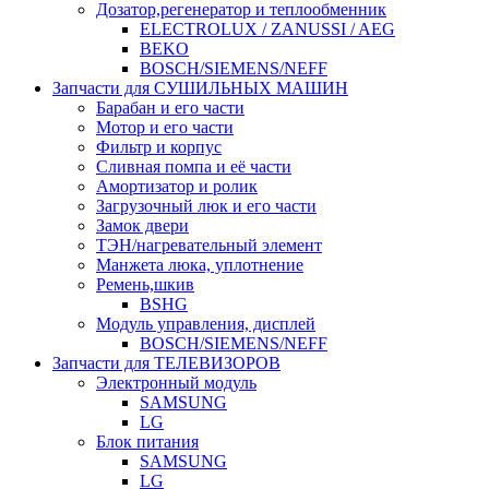
Дозатор,регенератор и теплообменник
ELECTROLUX / ZANUSSI / AEG
BEKO
BOSCH/SIEMENS/NEFF
Запчасти для СУШИЛЬНЫХ МАШИН
Барабан и его части
Мотор и его части
Фильтр и корпус
Сливная помпа и её части
Амортизатор и ролик
Загрузочный люк и его части
Замок двери
ТЭН/нагревательный элемент
Манжета люка, уплотнение
Ремень,шкив
BSHG
Модуль управления, дисплей
BOSCH/SIEMENS/NEFF
Запчасти для ТЕЛЕВИЗОРОВ
Электронный модуль
SAMSUNG
LG
Блок питания
SAMSUNG
LG