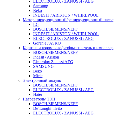
ELECTROLUX / ZANUSSI / AEG
Samsung
Beko
INDESIT / ARISTON / WHIRLPOOL
Мотор циркуляционный/рециркуляционный насос
LG
BOSCH/SIEMENS/NEFF
INDESIT / ARISTON / WHIRLPOOL
ELECTROLUX / ZANUSSI / AEG
Gorenje / ASKO
Корзина и коромысло/разбрызгиватель и импеллер
BOSCH/SIEMENS/NEFF
Indesit / Ariston
Electrolux Zanussi AEG
SAMSUNG
Beko
Miele
Электронный модуль
BOSCH/SIEMENS/NEFF
ELECTROLUX / ZANUSSI / AEG
Haier
Нагреватель/ ТЭН
BOSCH/SIEMENS/NEFF
De’Longhi_Ilvito
ELECTROLUX / ZANUSSI / AEG