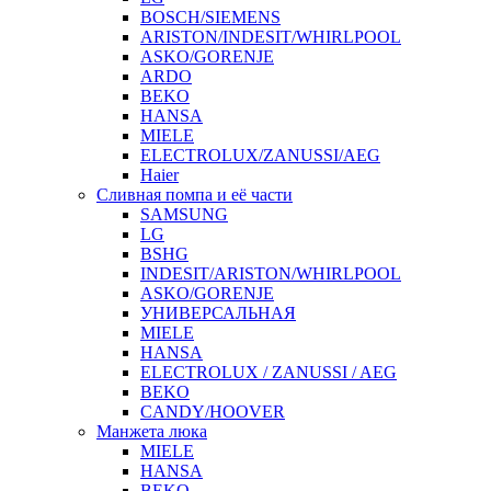
BOSCH/SIEMENS
ARISTON/INDESIT/WHIRLPOOL
ASKO/GORENJE
ARDO
BEKO
HANSA
MIELE
ELECTROLUX/ZANUSSI/AEG
Haier
Сливная помпа и её части
SAMSUNG
LG
BSHG
INDESIT/ARISTON/WHIRLPOOL
ASKO/GORENJE
УНИВЕРСАЛЬНАЯ
MIELE
HANSA
ELECTROLUX / ZANUSSI / AEG
BEKO
CANDY/HOOVER
Манжета люка
MIELE
HANSA
BEKO