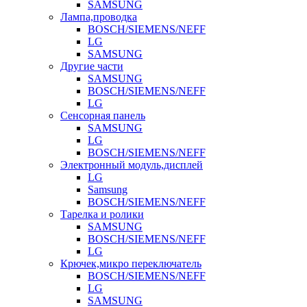
SAMSUNG
Лампа,проводка
BOSCH/SIEMENS/NEFF
LG
SAMSUNG
Другие части
SAMSUNG
BOSCH/SIEMENS/NEFF
LG
Сенсорная панель
SAMSUNG
LG
BOSCH/SIEMENS/NEFF
Электронный модуль,дисплей
LG
Samsung
BOSCH/SIEMENS/NEFF
Тарелка и ролики
SAMSUNG
BOSCH/SIEMENS/NEFF
LG
Крючек,микро переключатель
BOSCH/SIEMENS/NEFF
LG
SAMSUNG