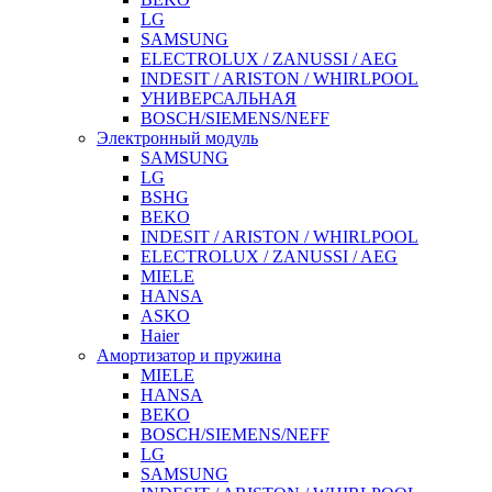
LG
SAMSUNG
ELECTROLUX / ZANUSSI / AEG
INDESIT / ARISTON / WHIRLPOOL
УНИВЕРСАЛЬНАЯ
BOSCH/SIEMENS/NEFF
Электронный модуль
SAMSUNG
LG
BSHG
BEKO
INDESIT / ARISTON / WHIRLPOOL
ELECTROLUX / ZANUSSI / AEG
MIELE
HANSA
ASKO
Haier
Амортизатор и пружина
MIELE
HANSA
BEKO
BOSCH/SIEMENS/NEFF
LG
SAMSUNG