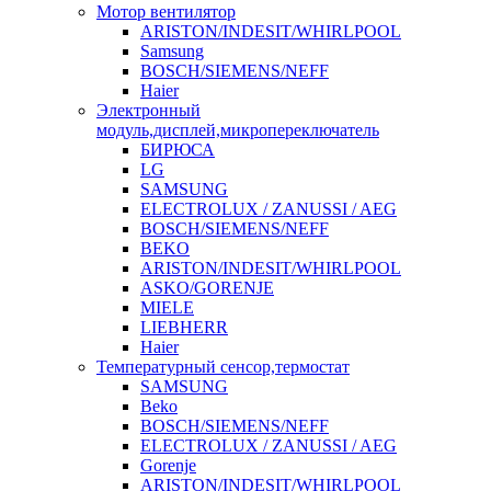
Мотор вентилятор
ARISTON/INDESIT/WHIRLPOOL
Samsung
BOSCH/SIEMENS/NEFF
Haier
Электронный
модуль,дисплей,микропереключатель
БИРЮСА
LG
SAMSUNG
ELECTROLUX / ZANUSSI / AEG
BOSCH/SIEMENS/NEFF
BEKO
ARISTON/INDESIT/WHIRLPOOL
ASKO/GORENJE
MIELE
LIEBHERR
Haier
Температурный сенсор,термостат
SAMSUNG
Beko
BOSCH/SIEMENS/NEFF
ELECTROLUX / ZANUSSI / AEG
Gorenje
ARISTON/INDESIT/WHIRLPOOL