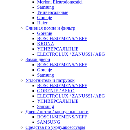
Merloni Elettrodomestici
Samsung
Универсальные
Gorenje
Haier
Сливная помпа и фильтр
Gorenje
BOSCH/SIEMENS/NEFF
KRONA
УНИВЕРСАЛЬНЫЕ
ELECTROLUX / ZANUSSI / AEG
Замок двери
BOSCH/SIEMENS/NEFF
Gorenje
Samsung
Уплотнитель и патрубок
BOSCH/SIEMENS/NEFF
GORENJE / ASKO
ELECTROLUX / ZANUSSI / AEG
УНИВЕРСАЛЬНЫЕ
Samsung
Дверь/ петли / корпусные части
BOSCH/SIEMENS/NEFF
SAMSUNG
Средства по уходу,аксессуары