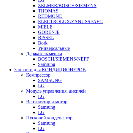
LG
ZELMER/BOSCH/SIEMENS
THOMAS
REDMOND
ELECTROLUX/ZANUSSI/AEG
MIELE
GORENJE
BISSEL
Bork
Универсальные
Держатель мешка
BOSCH/SIEMENS/NEFF
Samsung
Запчасти для КОНДИЦИОНЕРОВ
Компрессор
SAMSUNG
LG
Модуль управления, дисплей
LG
Вентилятор и мотор
Samsung
LG
Пусковой конденсатор
Samsung
LG