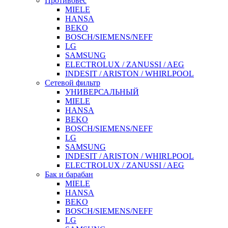
Противовес
MIELE
HANSA
BEKO
BOSCH/SIEMENS/NEFF
LG
SAMSUNG
ELECTROLUX / ZANUSSI / AEG
INDESIT / ARISTON / WHIRLPOOL
Сетевой фильтр
УНИВЕРСАЛЬНЫЙ
MIELE
HANSA
BEKO
BOSCH/SIEMENS/NEFF
LG
SAMSUNG
INDESIT / ARISTON / WHIRLPOOL
ELECTROLUX / ZANUSSI / AEG
Бак и барабан
MIELE
HANSA
BEKO
BOSCH/SIEMENS/NEFF
LG