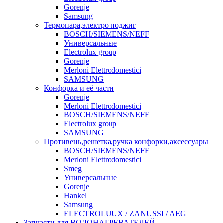
Gorenje
Samsung
Термопара,электро поджиг
BOSCH/SIEMENS/NEFF
Универсальные
Electrolux group
Gorenje
Merloni Elettrodomestici
SAMSUNG
Конфорка и её части
Gorenje
Merloni Elettrodomestici
BOSCH/SIEMENS/NEFF
Electrolux group
SAMSUNG
Противень,решетка,ручка конфорки,аксессуары
BOSCH/SIEMENS/NEFF
Merloni Elettrodomestici
Smeg
Универсальные
Gorenje
Hankel
Samsung
ELECTROLUUX / ZANUSSI / AEG
Запчасти для ВОДОНАГРЕВАТЕЛЕЙ