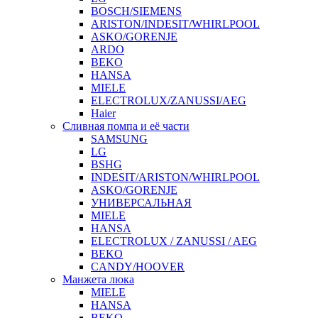
BOSCH/SIEMENS
ARISTON/INDESIT/WHIRLPOOL
ASKO/GORENJE
ARDO
BEKO
HANSA
MIELE
ELECTROLUX/ZANUSSI/AEG
Haier
Сливная помпа и её части
SAMSUNG
LG
BSHG
INDESIT/ARISTON/WHIRLPOOL
ASKO/GORENJE
УНИВЕРСАЛЬНАЯ
MIELE
HANSA
ELECTROLUX / ZANUSSI / AEG
BEKO
CANDY/HOOVER
Манжета люка
MIELE
HANSA
BEKO