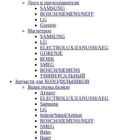
Диод и предохранители
SAMSUNG
BOSCH/SIEMENS/NEFF
LG
Gorenje
Магнетрон
SAMSUNG
LG
ELECTROLUX/ZANUSSI/AEG
GORENJE
BORK
SMEG
BOSCH/SIEMENS
УНИВЕРСАЛЬНЫЙ
Запчасти для ХОЛОДИЛЬНИКОВ
Ящик,полка,балкон
Атлант
ELECTROLUX/ZANUSSI/AEG
Samsung
LG
Indesit/Stinol/Ariston
BOSCH/SIEMENS/NEFF
SMEG
Beko
Haier