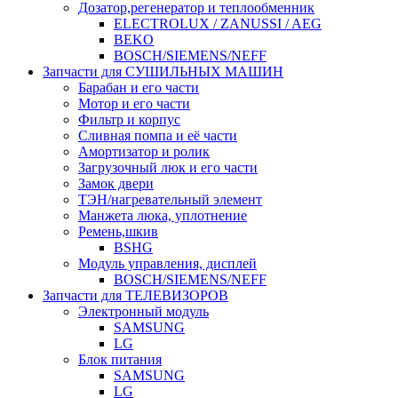
Дозатор,регенератор и теплообменник
ELECTROLUX / ZANUSSI / AEG
BEKO
BOSCH/SIEMENS/NEFF
Запчасти для СУШИЛЬНЫХ МАШИН
Барабан и его части
Мотор и его части
Фильтр и корпус
Сливная помпа и её части
Амортизатор и ролик
Загрузочный люк и его части
Замок двери
ТЭН/нагревательный элемент
Манжета люка, уплотнение
Ремень,шкив
BSHG
Модуль управления, дисплей
BOSCH/SIEMENS/NEFF
Запчасти для ТЕЛЕВИЗОРОВ
Электронный модуль
SAMSUNG
LG
Блок питания
SAMSUNG
LG