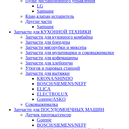
Пульт дистанционного управления
LG
Samsung
Кран,клапан,испаритель
Другие части
Samsung
Запчасти для КУХОННОЙ ТЕХНИКИ
Запчасти для кухонного комбайна
Запчасти для блендера
Запчасти мясорубки и миксера
Запчасти для мультиварки и соковыжималки
Запчасти для кофемашины
Запчасти для хлебопечи
Утюгов и паровых станций
Запчасти для вытяжки
KRONA/SHINDO
BOSCH/SIEMENS/NEFF
ELICA
ELECTROLUX
Gorenje/ASKO
Соковыжималка
Запчасти для ПОСУДОМОЕЧНЫХ МАШИН
Датчик протока/сенсор
Gorenje
BOSCH/SIEMENS/NEFF