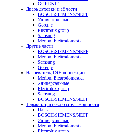
GORENJE
Дверь духовки и её части
BOSCH/SIEMENS/NEFF
Универсальные
Gorenje
Electrolux group
Samsung
Merloni Elettrodomestici
Другие части
BOSCH/SIEMENS/NEFF
Merloni Elettrodomestici
Samsung
Gorenje
Нагреватель,ТЭН конвекции
Merloni Elettrodomestici
Универсальные
Electrolux group
Samsung
BOSCH/SIEMENS/NEFF
Термостат,переключатель мощности
Hansa
BOSCH/SIEMENS/NEFF
Универсальные
Merloni Elettrodomestici
Electrolux group