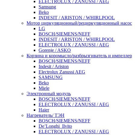
ELECTROLUX / ZANUSSI / AEG
Samsung
Beko
INDESIT / ARISTON / WHIRLPOOL
Мотор циркуляционный/рециркуляционный насос
LG
BOSCH/SIEMENS/NEFF
INDESIT / ARISTON / WHIRLPOOL
ELECTROLUX / ZANUSSI / AEG
Gorenje / ASKO
Корзина и коромысло/разбрызгиватель и импеллер
BOSCH/SIEMENS/NEFF
Indesit / Ariston
Electrolux Zanussi AEG
SAMSUNG
Beko
Miele
Электронный модуль
BOSCH/SIEMENS/NEFF
ELECTROLUX / ZANUSSI / AEG
Haier
Нагреватель/ ТЭН
BOSCH/SIEMENS/NEFF
De’Longhi_Ilvito
ELECTROLUX / ZANUSSI / AEG