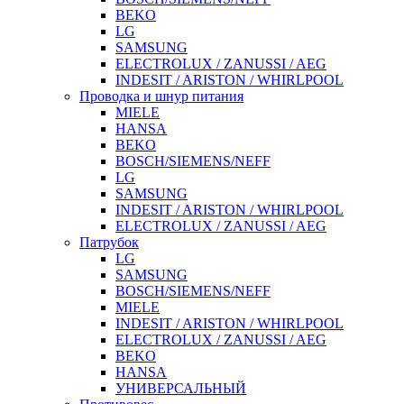
BEKO
LG
SAMSUNG
ELECTROLUX / ZANUSSI / AEG
INDESIT / ARISTON / WHIRLPOOL
Проводка и шнур питания
MIELE
HANSA
BEKO
BOSCH/SIEMENS/NEFF
LG
SAMSUNG
INDESIT / ARISTON / WHIRLPOOL
ELECTROLUX / ZANUSSI / AEG
Патрубок
LG
SAMSUNG
BOSCH/SIEMENS/NEFF
MIELE
INDESIT / ARISTON / WHIRLPOOL
ELECTROLUX / ZANUSSI / AEG
BEKO
HANSA
УНИВЕРСАЛЬНЫЙ