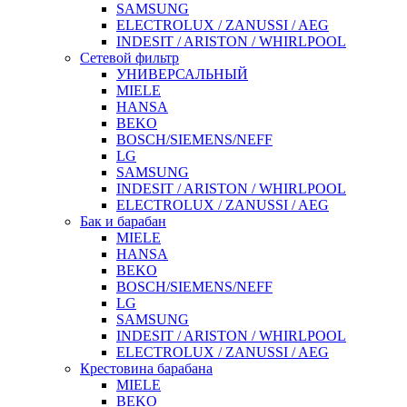
SAMSUNG
ELECTROLUX / ZANUSSI / AEG
INDESIT / ARISTON / WHIRLPOOL
Сетевой фильтр
УНИВЕРСАЛЬНЫЙ
MIELE
HANSA
BEKO
BOSCH/SIEMENS/NEFF
LG
SAMSUNG
INDESIT / ARISTON / WHIRLPOOL
ELECTROLUX / ZANUSSI / AEG
Бак и барабан
MIELE
HANSA
BEKO
BOSCH/SIEMENS/NEFF
LG
SAMSUNG
INDESIT / ARISTON / WHIRLPOOL
ELECTROLUX / ZANUSSI / AEG
Крестовина барабана
MIELE
BEKO