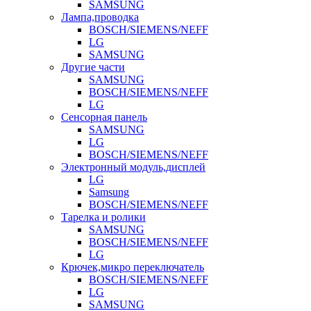
SAMSUNG
Лампа,проводка
BOSCH/SIEMENS/NEFF
LG
SAMSUNG
Другие части
SAMSUNG
BOSCH/SIEMENS/NEFF
LG
Сенсорная панель
SAMSUNG
LG
BOSCH/SIEMENS/NEFF
Электронный модуль,дисплей
LG
Samsung
BOSCH/SIEMENS/NEFF
Тарелка и ролики
SAMSUNG
BOSCH/SIEMENS/NEFF
LG
Крючек,микро переключатель
BOSCH/SIEMENS/NEFF
LG
SAMSUNG