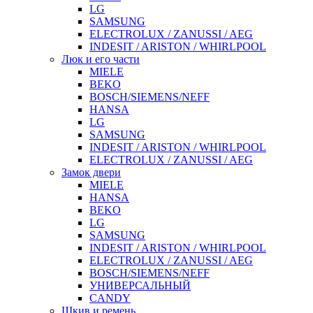
LG
SAMSUNG
ELECTROLUX / ZANUSSI / AEG
INDESIT / ARISTON / WHIRLPOOL
Люк и его части
MIELE
BEKO
BOSCH/SIEMENS/NEFF
HANSA
LG
SAMSUNG
INDESIT / ARISTON / WHIRLPOOL
ELECTROLUX / ZANUSSI / AEG
Замок двери
MIELE
HANSA
BEKO
LG
SAMSUNG
INDESIT / ARISTON / WHIRLPOOL
ELECTROLUX / ZANUSSI / AEG
BOSCH/SIEMENS/NEFF
УНИВЕРСАЛЬНЫЙ
CANDY
Шкив и ремень