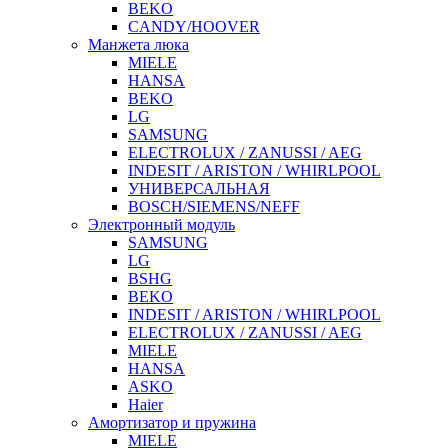
BEKO
CANDY/HOOVER
Манжета люка
MIELE
HANSA
BEKO
LG
SAMSUNG
ELECTROLUX / ZANUSSI / AEG
INDESIT / ARISTON / WHIRLPOOL
УНИВЕРСАЛЬНАЯ
BOSCH/SIEMENS/NEFF
Электронный модуль
SAMSUNG
LG
BSHG
BEKO
INDESIT / ARISTON / WHIRLPOOL
ELECTROLUX / ZANUSSI / AEG
MIELE
HANSA
ASKO
Haier
Амортизатор и пружина
MIELE