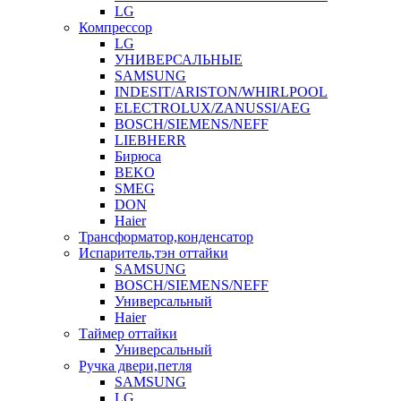
LG
Компрессор
LG
УНИВЕРСАЛЬНЫЕ
SAMSUNG
INDESIT/ARISTON/WHIRLPOOL
ELECTROLUX/ZANUSSI/AEG
BOSCH/SIEMENS/NEFF
LIEBHERR
Бирюса
BEKO
SMEG
DON
Haier
Трансформатор,конденсатор
Испаритель,тэн оттайки
SAMSUNG
BOSCH/SIEMENS/NEFF
Универсальный
Haier
Таймер оттайки
Универсальный
Ручка двери,петля
SAMSUNG
LG