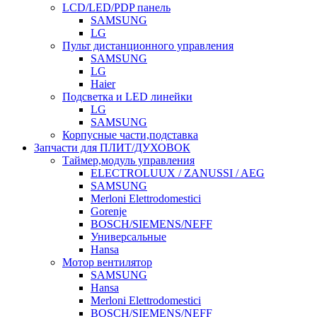
LCD/LED/PDP панель
SAMSUNG
LG
Пульт дистанционного управления
SAMSUNG
LG
Haier
Подсветка и LED линейки
LG
SAMSUNG
Корпусные части,подставка
Запчасти для ПЛИТ/ДУХОВОК
Таймер,модуль управления
ELECTROLUUX / ZANUSSI / AEG
SAMSUNG
Merloni Elettrodomestici
Gorenje
BOSCH/SIEMENS/NEFF
Универсальные
Hansa
Мотор вентилятор
SAMSUNG
Hansa
Merloni Elettrodomestici
BOSCH/SIEMENS/NEFF