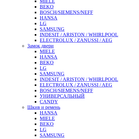
MIELE
BEKO
BOSCH/SIEMENS/NEFF
HANSA
LG
SAMSUNG
INDESIT / ARISTON / WHIRLPOOL
ELECTROLUX / ZANUSSI / AEG
Замок двери
MIELE
HANSA
BEKO
LG
SAMSUNG
INDESIT / ARISTON / WHIRLPOOL
ELECTROLUX / ZANUSSI / AEG
BOSCH/SIEMENS/NEFF
УНИВЕРСАЛЬНЫЙ
CANDY
Шкив и ремень
HANSA
MIELE
BEKO
LG
SAMSUNG