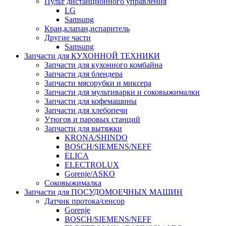
Пульт дистанционного управления
LG
Samsung
Кран,клапан,испаритель
Другие части
Samsung
Запчасти для КУХОННОЙ ТЕХНИКИ
Запчасти для кухонного комбайна
Запчасти для блендера
Запчасти мясорубки и миксера
Запчасти для мультиварки и соковыжималки
Запчасти для кофемашины
Запчасти для хлебопечи
Утюгов и паровых станций
Запчасти для вытяжки
KRONA/SHINDO
BOSCH/SIEMENS/NEFF
ELICA
ELECTROLUX
Gorenje/ASKO
Соковыжималка
Запчасти для ПОСУДОМОЕЧНЫХ МАШИН
Датчик протока/сенсор
Gorenje
BOSCH/SIEMENS/NEFF