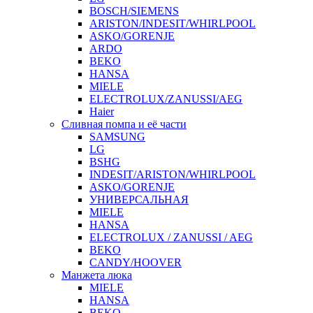
BOSCH/SIEMENS
ARISTON/INDESIT/WHIRLPOOL
ASKO/GORENJE
ARDO
BEKO
HANSA
MIELE
ELECTROLUX/ZANUSSI/AEG
Haier
Сливная помпа и её части
SAMSUNG
LG
BSHG
INDESIT/ARISTON/WHIRLPOOL
ASKO/GORENJE
УНИВЕРСАЛЬНАЯ
MIELE
HANSA
ELECTROLUX / ZANUSSI / AEG
BEKO
CANDY/HOOVER
Манжета люка
MIELE
HANSA
BEKO