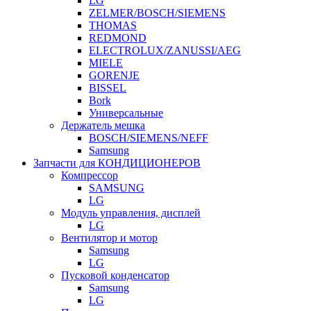
LG
ZELMER/BOSCH/SIEMENS
THOMAS
REDMOND
ELECTROLUX/ZANUSSI/AEG
MIELE
GORENJE
BISSEL
Bork
Универсальные
Держатель мешка
BOSCH/SIEMENS/NEFF
Samsung
Запчасти для КОНДИЦИОНЕРОВ
Компрессор
SAMSUNG
LG
Модуль управления, дисплей
LG
Вентилятор и мотор
Samsung
LG
Пусковой конденсатор
Samsung
LG