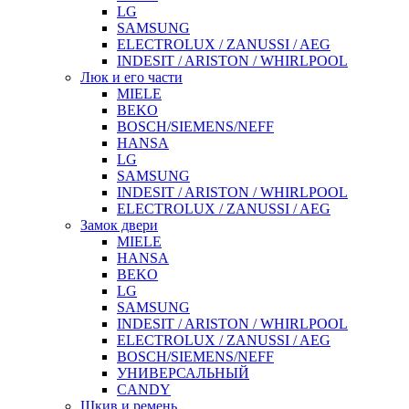
LG
SAMSUNG
ELECTROLUX / ZANUSSI / AEG
INDESIT / ARISTON / WHIRLPOOL
Люк и его части
MIELE
BEKO
BOSCH/SIEMENS/NEFF
HANSA
LG
SAMSUNG
INDESIT / ARISTON / WHIRLPOOL
ELECTROLUX / ZANUSSI / AEG
Замок двери
MIELE
HANSA
BEKO
LG
SAMSUNG
INDESIT / ARISTON / WHIRLPOOL
ELECTROLUX / ZANUSSI / AEG
BOSCH/SIEMENS/NEFF
УНИВЕРСАЛЬНЫЙ
CANDY
Шкив и ремень