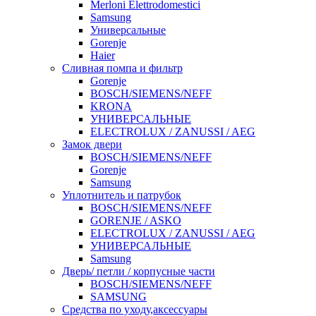
Merloni Elettrodomestici
Samsung
Универсальные
Gorenje
Haier
Сливная помпа и фильтр
Gorenje
BOSCH/SIEMENS/NEFF
KRONA
УНИВЕРСАЛЬНЫЕ
ELECTROLUX / ZANUSSI / AEG
Замок двери
BOSCH/SIEMENS/NEFF
Gorenje
Samsung
Уплотнитель и патрубок
BOSCH/SIEMENS/NEFF
GORENJE / ASKO
ELECTROLUX / ZANUSSI / AEG
УНИВЕРСАЛЬНЫЕ
Samsung
Дверь/ петли / корпусные части
BOSCH/SIEMENS/NEFF
SAMSUNG
Средства по уходу,аксессуары