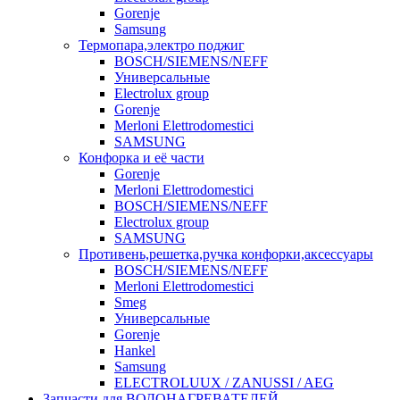
Gorenje
Samsung
Термопара,электро поджиг
BOSCH/SIEMENS/NEFF
Универсальные
Electrolux group
Gorenje
Merloni Elettrodomestici
SAMSUNG
Конфорка и её части
Gorenje
Merloni Elettrodomestici
BOSCH/SIEMENS/NEFF
Electrolux group
SAMSUNG
Противень,решетка,ручка конфорки,аксессуары
BOSCH/SIEMENS/NEFF
Merloni Elettrodomestici
Smeg
Универсальные
Gorenje
Hankel
Samsung
ELECTROLUUX / ZANUSSI / AEG
Запчасти для ВОДОНАГРЕВАТЕЛЕЙ