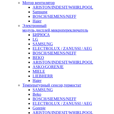
Мотор вентилятор
ARISTON/INDESIT/WHIRLPOOL
Samsung
BOSCH/SIEMENS/NEFF
Haier
Электронный
модуль,дисплей,микропереключатель
БИРЮСА
LG
SAMSUNG
ELECTROLUX / ZANUSSI / AEG
BOSCH/SIEMENS/NEFF
BEKO
ARISTON/INDESIT/WHIRLPOOL
ASKO/GORENJE
MIELE
LIEBHERR
Haier
Температурный сенсор,термостат
SAMSUNG
Beko
BOSCH/SIEMENS/NEFF
ELECTROLUX / ZANUSSI / AEG
Gorenje
ARISTON/INDESIT/WHIRLPOOL