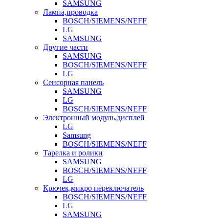
SAMSUNG
Лампа,проводка
BOSCH/SIEMENS/NEFF
LG
SAMSUNG
Другие части
SAMSUNG
BOSCH/SIEMENS/NEFF
LG
Сенсорная панель
SAMSUNG
LG
BOSCH/SIEMENS/NEFF
Электронный модуль,дисплей
LG
Samsung
BOSCH/SIEMENS/NEFF
Тарелка и ролики
SAMSUNG
BOSCH/SIEMENS/NEFF
LG
Крючек,микро переключатель
BOSCH/SIEMENS/NEFF
LG
SAMSUNG