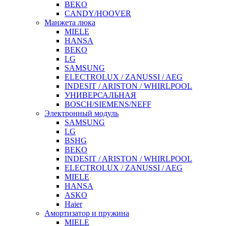
BEKO
CANDY/HOOVER
Манжета люка
MIELE
HANSA
BEKO
LG
SAMSUNG
ELECTROLUX / ZANUSSI / AEG
INDESIT / ARISTON / WHIRLPOOL
УНИВЕРСАЛЬНАЯ
BOSCH/SIEMENS/NEFF
Электронный модуль
SAMSUNG
LG
BSHG
BEKO
INDESIT / ARISTON / WHIRLPOOL
ELECTROLUX / ZANUSSI / AEG
MIELE
HANSA
ASKO
Haier
Амортизатор и пружина
MIELE