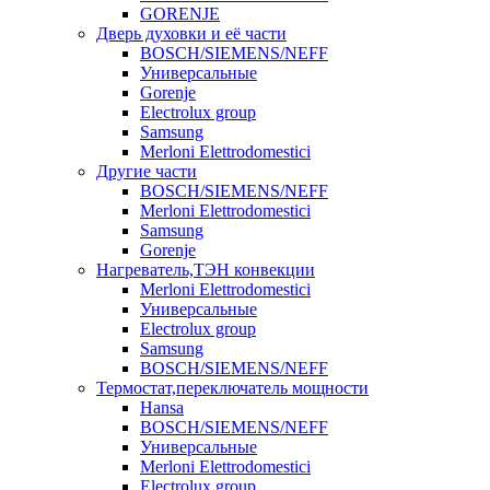
GORENJE
Дверь духовки и её части
BOSCH/SIEMENS/NEFF
Универсальные
Gorenje
Electrolux group
Samsung
Merloni Elettrodomestici
Другие части
BOSCH/SIEMENS/NEFF
Merloni Elettrodomestici
Samsung
Gorenje
Нагреватель,ТЭН конвекции
Merloni Elettrodomestici
Универсальные
Electrolux group
Samsung
BOSCH/SIEMENS/NEFF
Термостат,переключатель мощности
Hansa
BOSCH/SIEMENS/NEFF
Универсальные
Merloni Elettrodomestici
Electrolux group