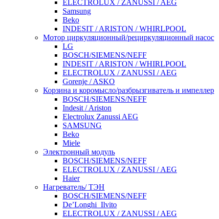
ELECTROLUX / ZANUSSI / AEG
Samsung
Beko
INDESIT / ARISTON / WHIRLPOOL
Мотор циркуляционный/рециркуляционный насос
LG
BOSCH/SIEMENS/NEFF
INDESIT / ARISTON / WHIRLPOOL
ELECTROLUX / ZANUSSI / AEG
Gorenje / ASKO
Корзина и коромысло/разбрызгиватель и импеллер
BOSCH/SIEMENS/NEFF
Indesit / Ariston
Electrolux Zanussi AEG
SAMSUNG
Beko
Miele
Электронный модуль
BOSCH/SIEMENS/NEFF
ELECTROLUX / ZANUSSI / AEG
Haier
Нагреватель/ ТЭН
BOSCH/SIEMENS/NEFF
De’Longhi_Ilvito
ELECTROLUX / ZANUSSI / AEG