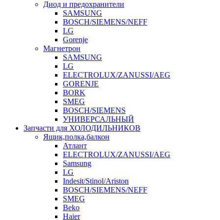
Диод и предохранители
SAMSUNG
BOSCH/SIEMENS/NEFF
LG
Gorenje
Магнетрон
SAMSUNG
LG
ELECTROLUX/ZANUSSI/AEG
GORENJE
BORK
SMEG
BOSCH/SIEMENS
УНИВЕРСАЛЬНЫЙ
Запчасти для ХОЛОДИЛЬНИКОВ
Ящик,полка,балкон
Атлант
ELECTROLUX/ZANUSSI/AEG
Samsung
LG
Indesit/Stinol/Ariston
BOSCH/SIEMENS/NEFF
SMEG
Beko
Haier