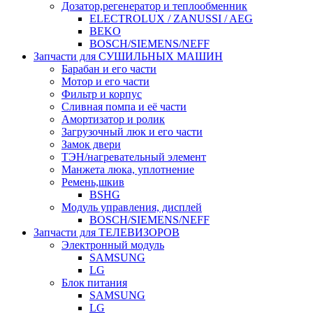
Дозатор,регенератор и теплообменник
ELECTROLUX / ZANUSSI / AEG
BEKO
BOSCH/SIEMENS/NEFF
Запчасти для СУШИЛЬНЫХ МАШИН
Барабан и его части
Мотор и его части
Фильтр и корпус
Сливная помпа и её части
Амортизатор и ролик
Загрузочный люк и его части
Замок двери
ТЭН/нагревательный элемент
Манжета люка, уплотнение
Ремень,шкив
BSHG
Модуль управления, дисплей
BOSCH/SIEMENS/NEFF
Запчасти для ТЕЛЕВИЗОРОВ
Электронный модуль
SAMSUNG
LG
Блок питания
SAMSUNG
LG