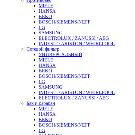
Противовес
MIELE
HANSA
BEKO
BOSCH/SIEMENS/NEFF
LG
SAMSUNG
ELECTROLUX / ZANUSSI / AEG
INDESIT / ARISTON / WHIRLPOOL
Сетевой фильтр
УНИВЕРСАЛЬНЫЙ
MIELE
HANSA
BEKO
BOSCH/SIEMENS/NEFF
LG
SAMSUNG
INDESIT / ARISTON / WHIRLPOOL
ELECTROLUX / ZANUSSI / AEG
Бак и барабан
MIELE
HANSA
BEKO
BOSCH/SIEMENS/NEFF
LG