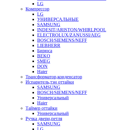
LG
Компрессор
LG
УНИВЕРСАЛЬНЫЕ
SAMSUNG
INDESIT/ARISTON/WHIRLPOOL
ELECTROLUX/ZANUSSI/AEG
BOSCH/SIEMENS/NEFF
LIEBHERR
Бирюса
BEKO
SMEG
DON
Haier
Трансформатор,конденсатор
Испаритель,тэн оттайки
SAMSUNG
BOSCH/SIEMENS/NEFF
Универсальный
Haier
Таймер оттайки
Универсальный
Ручка двери,петля
SAMSUNG
LG