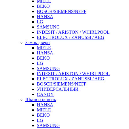
MIELE
BEKO
BOSCH/SIEMENS/NEFF
HANSA
LG
SAMSUNG
INDESIT / ARISTON / WHIRLPOOL
ELECTROLUX / ZANUSSI / AEG
Замок двери
MIELE
HANSA
BEKO
LG
SAMSUNG
INDESIT / ARISTON / WHIRLPOOL
ELECTROLUX / ZANUSSI / AEG
BOSCH/SIEMENS/NEFF
УНИВЕРСАЛЬНЫЙ
CANDY
Шкив и ремень
HANSA
MIELE
BEKO
LG
SAMSUNG