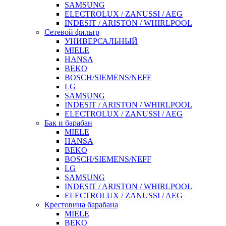
SAMSUNG
ELECTROLUX / ZANUSSI / AEG
INDESIT / ARISTON / WHIRLPOOL
Сетевой фильтр
УНИВЕРСАЛЬНЫЙ
MIELE
HANSA
BEKO
BOSCH/SIEMENS/NEFF
LG
SAMSUNG
INDESIT / ARISTON / WHIRLPOOL
ELECTROLUX / ZANUSSI / AEG
Бак и барабан
MIELE
HANSA
BEKO
BOSCH/SIEMENS/NEFF
LG
SAMSUNG
INDESIT / ARISTON / WHIRLPOOL
ELECTROLUX / ZANUSSI / AEG
Крестовина барабана
MIELE
BEKO