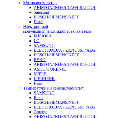
Мотор вентилятор
ARISTON/INDESIT/WHIRLPOOL
Samsung
BOSCH/SIEMENS/NEFF
Haier
Электронный
модуль,дисплей,микропереключатель
БИРЮСА
LG
SAMSUNG
ELECTROLUX / ZANUSSI / AEG
BOSCH/SIEMENS/NEFF
BEKO
ARISTON/INDESIT/WHIRLPOOL
ASKO/GORENJE
MIELE
LIEBHERR
Haier
Температурный сенсор,термостат
SAMSUNG
Beko
BOSCH/SIEMENS/NEFF
ELECTROLUX / ZANUSSI / AEG
Gorenje
ARISTON/INDESIT/WHIRLPOOL