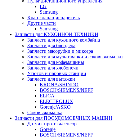
Пульт дистанционного управления
LG
Samsung
Кран,клапан,испаритель
Другие части
Samsung
Запчасти для КУХОННОЙ ТЕХНИКИ
Запчасти для кухонного комбайна
Запчасти для блендера
Запчасти мясорубки и миксера
Запчасти для мультиварки и соковыжималки
Запчасти для кофемашины
Запчасти для хлебопечи
Утюгов и паровых станций
Запчасти для вытяжки
KRONA/SHINDO
BOSCH/SIEMENS/NEFF
ELICA
ELECTROLUX
Gorenje/ASKO
Соковыжималка
Запчасти для ПОСУДОМОЕЧНЫХ МАШИН
Датчик протока/сенсор
Gorenje
BOSCH/SIEMENS/NEFF