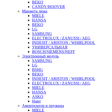
BEKO
CANDY/HOOVER
Манжета люка
MIELE
HANSA
BEKO
LG
SAMSUNG
ELECTROLUX / ZANUSSI / AEG
INDESIT / ARISTON / WHIRLPOOL
УНИВЕРСАЛЬНАЯ
BOSCH/SIEMENS/NEFF
Электронный модуль
SAMSUNG
LG
BSHG
BEKO
INDESIT / ARISTON / WHIRLPOOL
ELECTROLUX / ZANUSSI / AEG
MIELE
HANSA
ASKO
Haier
Амортизатор и пружина
MIELE