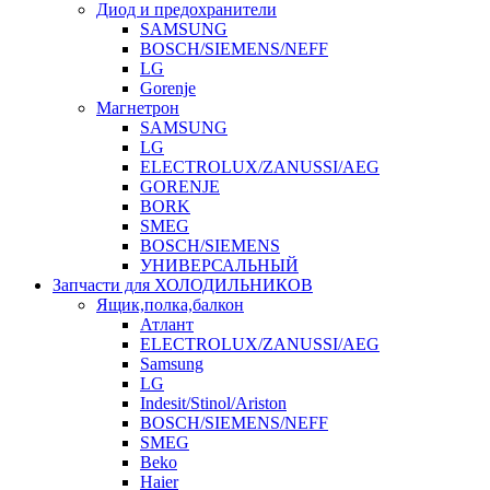
Диод и предохранители
SAMSUNG
BOSCH/SIEMENS/NEFF
LG
Gorenje
Магнетрон
SAMSUNG
LG
ELECTROLUX/ZANUSSI/AEG
GORENJE
BORK
SMEG
BOSCH/SIEMENS
УНИВЕРСАЛЬНЫЙ
Запчасти для ХОЛОДИЛЬНИКОВ
Ящик,полка,балкон
Атлант
ELECTROLUX/ZANUSSI/AEG
Samsung
LG
Indesit/Stinol/Ariston
BOSCH/SIEMENS/NEFF
SMEG
Beko
Haier