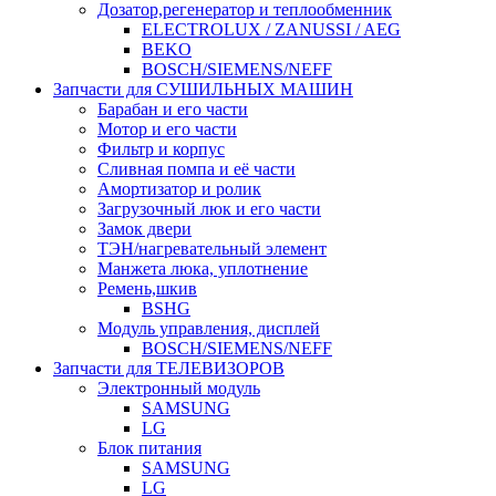
Дозатор,регенератор и теплообменник
ELECTROLUX / ZANUSSI / AEG
BEKO
BOSCH/SIEMENS/NEFF
Запчасти для СУШИЛЬНЫХ МАШИН
Барабан и его части
Мотор и его части
Фильтр и корпус
Сливная помпа и её части
Амортизатор и ролик
Загрузочный люк и его части
Замок двери
ТЭН/нагревательный элемент
Манжета люка, уплотнение
Ремень,шкив
BSHG
Модуль управления, дисплей
BOSCH/SIEMENS/NEFF
Запчасти для ТЕЛЕВИЗОРОВ
Электронный модуль
SAMSUNG
LG
Блок питания
SAMSUNG
LG