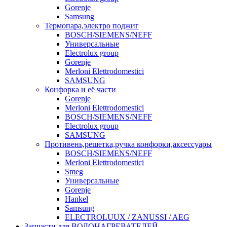
Gorenje
Samsung
Термопара,электро поджиг
BOSCH/SIEMENS/NEFF
Универсальные
Electrolux group
Gorenje
Merloni Elettrodomestici
SAMSUNG
Конфорка и её части
Gorenje
Merloni Elettrodomestici
BOSCH/SIEMENS/NEFF
Electrolux group
SAMSUNG
Противень,решетка,ручка конфорки,аксессуары
BOSCH/SIEMENS/NEFF
Merloni Elettrodomestici
Smeg
Универсальные
Gorenje
Hankel
Samsung
ELECTROLUUX / ZANUSSI / AEG
Запчасти для ВОДОНАГРЕВАТЕЛЕЙ