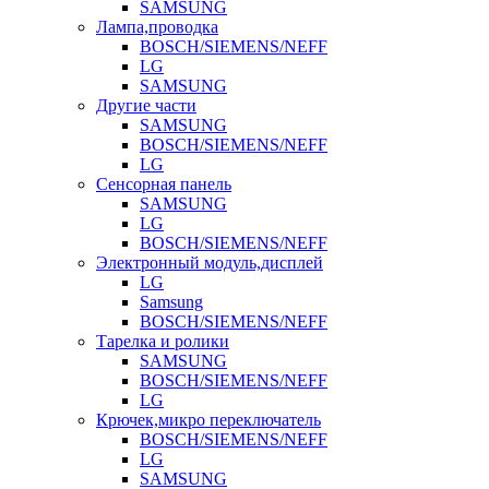
SAMSUNG
Лампа,проводка
BOSCH/SIEMENS/NEFF
LG
SAMSUNG
Другие части
SAMSUNG
BOSCH/SIEMENS/NEFF
LG
Сенсорная панель
SAMSUNG
LG
BOSCH/SIEMENS/NEFF
Электронный модуль,дисплей
LG
Samsung
BOSCH/SIEMENS/NEFF
Тарелка и ролики
SAMSUNG
BOSCH/SIEMENS/NEFF
LG
Крючек,микро переключатель
BOSCH/SIEMENS/NEFF
LG
SAMSUNG