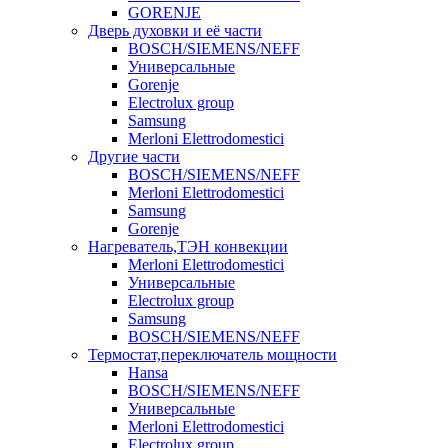
GORENJE
Дверь духовки и её части
BOSCH/SIEMENS/NEFF
Универсальные
Gorenje
Electrolux group
Samsung
Merloni Elettrodomestici
Другие части
BOSCH/SIEMENS/NEFF
Merloni Elettrodomestici
Samsung
Gorenje
Нагреватель,ТЭН конвекции
Merloni Elettrodomestici
Универсальные
Electrolux group
Samsung
BOSCH/SIEMENS/NEFF
Термостат,переключатель мощности
Hansa
BOSCH/SIEMENS/NEFF
Универсальные
Merloni Elettrodomestici
Electrolux group