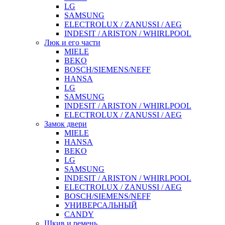
LG
SAMSUNG
ELECTROLUX / ZANUSSI / AEG
INDESIT / ARISTON / WHIRLPOOL
Люк и его части
MIELE
BEKO
BOSCH/SIEMENS/NEFF
HANSA
LG
SAMSUNG
INDESIT / ARISTON / WHIRLPOOL
ELECTROLUX / ZANUSSI / AEG
Замок двери
MIELE
HANSA
BEKO
LG
SAMSUNG
INDESIT / ARISTON / WHIRLPOOL
ELECTROLUX / ZANUSSI / AEG
BOSCH/SIEMENS/NEFF
УНИВЕРСАЛЬНЫЙ
CANDY
Шкив и ремень