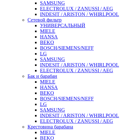
SAMSUNG
ELECTROLUX / ZANUSSI / AEG
INDESIT / ARISTON / WHIRLPOOL
Сетевой фильтр
УНИВЕРСАЛЬНЫЙ
MIELE
HANSA
BEKO
BOSCH/SIEMENS/NEFF
LG
SAMSUNG
INDESIT / ARISTON / WHIRLPOOL
ELECTROLUX / ZANUSSI / AEG
Бак и барабан
MIELE
HANSA
BEKO
BOSCH/SIEMENS/NEFF
LG
SAMSUNG
INDESIT / ARISTON / WHIRLPOOL
ELECTROLUX / ZANUSSI / AEG
Крестовина барабана
MIELE
BEKO