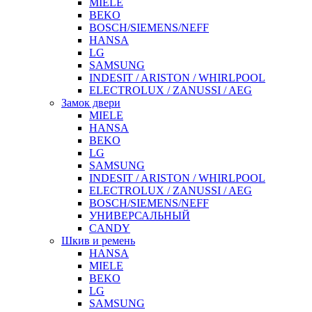
MIELE
BEKO
BOSCH/SIEMENS/NEFF
HANSA
LG
SAMSUNG
INDESIT / ARISTON / WHIRLPOOL
ELECTROLUX / ZANUSSI / AEG
Замок двери
MIELE
HANSA
BEKO
LG
SAMSUNG
INDESIT / ARISTON / WHIRLPOOL
ELECTROLUX / ZANUSSI / AEG
BOSCH/SIEMENS/NEFF
УНИВЕРСАЛЬНЫЙ
CANDY
Шкив и ремень
HANSA
MIELE
BEKO
LG
SAMSUNG