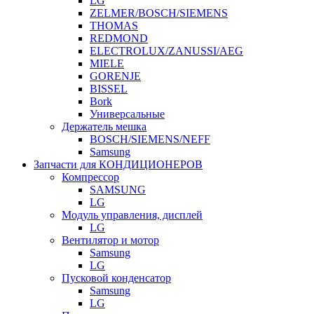
LG
ZELMER/BOSCH/SIEMENS
THOMAS
REDMOND
ELECTROLUX/ZANUSSI/AEG
MIELE
GORENJE
BISSEL
Bork
Универсальные
Держатель мешка
BOSCH/SIEMENS/NEFF
Samsung
Запчасти для КОНДИЦИОНЕРОВ
Компрессор
SAMSUNG
LG
Модуль управления, дисплей
LG
Вентилятор и мотор
Samsung
LG
Пусковой конденсатор
Samsung
LG