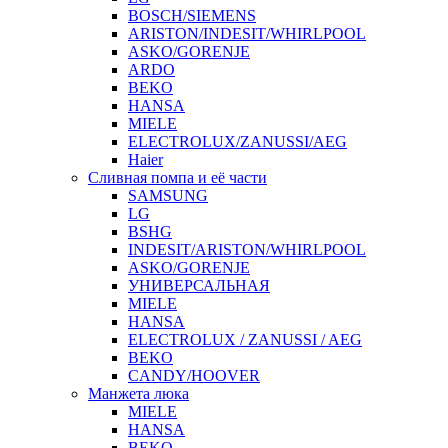
BOSCH/SIEMENS
ARISTON/INDESIT/WHIRLPOOL
ASKO/GORENJE
ARDO
BEKO
HANSA
MIELE
ELECTROLUX/ZANUSSI/AEG
Haier
Сливная помпа и её части
SAMSUNG
LG
BSHG
INDESIT/ARISTON/WHIRLPOOL
ASKO/GORENJE
УНИВЕРСАЛЬНАЯ
MIELE
HANSA
ELECTROLUX / ZANUSSI / AEG
BEKO
CANDY/HOOVER
Манжета люка
MIELE
HANSA
BEKO