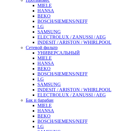
Противовес
MIELE
HANSA
BEKO
BOSCH/SIEMENS/NEFF
LG
SAMSUNG
ELECTROLUX / ZANUSSI / AEG
INDESIT / ARISTON / WHIRLPOOL
Сетевой фильтр
УНИВЕРСАЛЬНЫЙ
MIELE
HANSA
BEKO
BOSCH/SIEMENS/NEFF
LG
SAMSUNG
INDESIT / ARISTON / WHIRLPOOL
ELECTROLUX / ZANUSSI / AEG
Бак и барабан
MIELE
HANSA
BEKO
BOSCH/SIEMENS/NEFF
LG