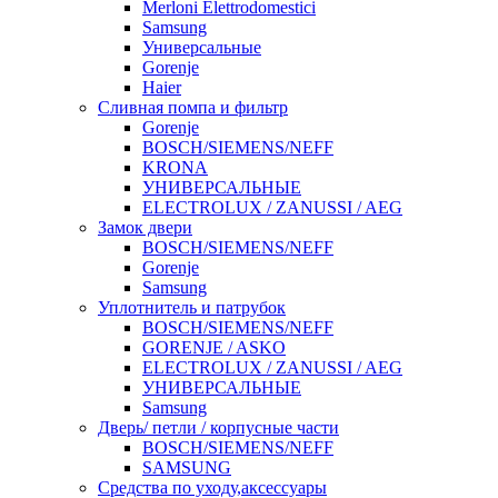
Merloni Elettrodomestici
Samsung
Универсальные
Gorenje
Haier
Сливная помпа и фильтр
Gorenje
BOSCH/SIEMENS/NEFF
KRONA
УНИВЕРСАЛЬНЫЕ
ELECTROLUX / ZANUSSI / AEG
Замок двери
BOSCH/SIEMENS/NEFF
Gorenje
Samsung
Уплотнитель и патрубок
BOSCH/SIEMENS/NEFF
GORENJE / ASKO
ELECTROLUX / ZANUSSI / AEG
УНИВЕРСАЛЬНЫЕ
Samsung
Дверь/ петли / корпусные части
BOSCH/SIEMENS/NEFF
SAMSUNG
Средства по уходу,аксессуары