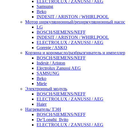
ELECTROLUX / ZANUSSI / AEG
Samsung
Beko
INDESIT / ARISTON / WHIRLPOOL
Мотор циркуляционный/рециркуляционный насос
LG
BOSCH/SIEMENS/NEFF
INDESIT / ARISTON / WHIRLPOOL
ELECTROLUX / ZANUSSI / AEG
Gorenje / ASKO
Корзина и коромысло/разбрызгиватель и импеллер
BOSCH/SIEMENS/NEFF
Indesit / Ariston
Electrolux Zanussi AEG
SAMSUNG
Beko
Miele
Электронный модуль
BOSCH/SIEMENS/NEFF
ELECTROLUX / ZANUSSI / AEG
Haier
Нагреватель/ ТЭН
BOSCH/SIEMENS/NEFF
De’Longhi_Ilvito
ELECTROLUX / ZANUSSI / AEG