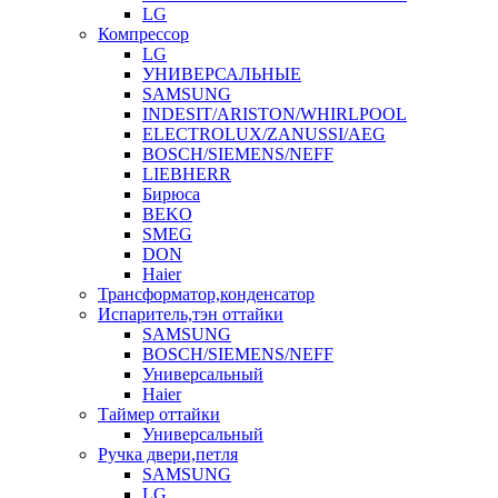
LG
Компрессор
LG
УНИВЕРСАЛЬНЫЕ
SAMSUNG
INDESIT/ARISTON/WHIRLPOOL
ELECTROLUX/ZANUSSI/AEG
BOSCH/SIEMENS/NEFF
LIEBHERR
Бирюса
BEKO
SMEG
DON
Haier
Трансформатор,конденсатор
Испаритель,тэн оттайки
SAMSUNG
BOSCH/SIEMENS/NEFF
Универсальный
Haier
Таймер оттайки
Универсальный
Ручка двери,петля
SAMSUNG
LG