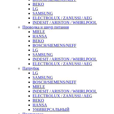
BEKO
LG
SAMSUNG
ELECTROLUX / ZANUSSI / AEG
INDESIT / ARISTON / WHIRLPOOL
Проводка и шнур питания
MIELE
HANSA
BEKO
BOSCH/SIEMENS/NEFF
LG
SAMSUNG
INDESIT / ARISTON / WHIRLPOOL
ELECTROLUX / ZANUSSI / AEG
Патрубок
LG
SAMSUNG
BOSCH/SIEMENS/NEFF
MIELE
INDESIT / ARISTON / WHIRLPOOL
ELECTROLUX / ZANUSSI / AEG
BEKO
HANSA
УНИВЕРСАЛЬНЫЙ