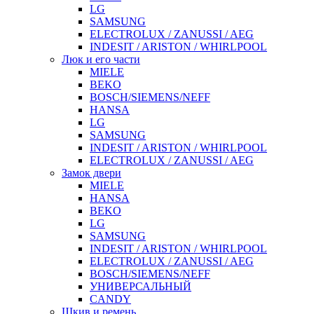
LG
SAMSUNG
ELECTROLUX / ZANUSSI / AEG
INDESIT / ARISTON / WHIRLPOOL
Люк и его части
MIELE
BEKO
BOSCH/SIEMENS/NEFF
HANSA
LG
SAMSUNG
INDESIT / ARISTON / WHIRLPOOL
ELECTROLUX / ZANUSSI / AEG
Замок двери
MIELE
HANSA
BEKO
LG
SAMSUNG
INDESIT / ARISTON / WHIRLPOOL
ELECTROLUX / ZANUSSI / AEG
BOSCH/SIEMENS/NEFF
УНИВЕРСАЛЬНЫЙ
CANDY
Шкив и ремень