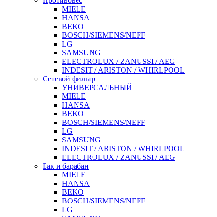
Противовес
MIELE
HANSA
BEKO
BOSCH/SIEMENS/NEFF
LG
SAMSUNG
ELECTROLUX / ZANUSSI / AEG
INDESIT / ARISTON / WHIRLPOOL
Сетевой фильтр
УНИВЕРСАЛЬНЫЙ
MIELE
HANSA
BEKO
BOSCH/SIEMENS/NEFF
LG
SAMSUNG
INDESIT / ARISTON / WHIRLPOOL
ELECTROLUX / ZANUSSI / AEG
Бак и барабан
MIELE
HANSA
BEKO
BOSCH/SIEMENS/NEFF
LG