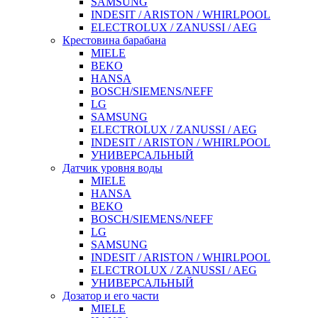
SAMSUNG
INDESIT / ARISTON / WHIRLPOOL
ELECTROLUX / ZANUSSI / AEG
Крестовина барабана
MIELE
BEKO
HANSA
BOSCH/SIEMENS/NEFF
LG
SAMSUNG
ELECTROLUX / ZANUSSI / AEG
INDESIT / ARISTON / WHIRLPOOL
УНИВЕРСАЛЬНЫЙ
Датчик уровня воды
MIELE
HANSA
BEKO
BOSCH/SIEMENS/NEFF
LG
SAMSUNG
INDESIT / ARISTON / WHIRLPOOL
ELECTROLUX / ZANUSSI / AEG
УНИВЕРСАЛЬНЫЙ
Дозатор и его части
MIELE