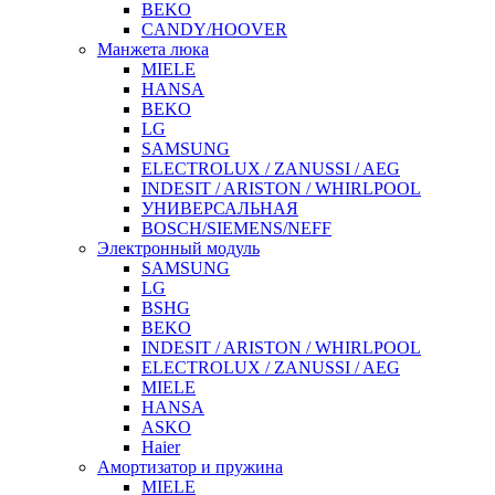
BEKO
CANDY/HOOVER
Манжета люка
MIELE
HANSA
BEKO
LG
SAMSUNG
ELECTROLUX / ZANUSSI / AEG
INDESIT / ARISTON / WHIRLPOOL
УНИВЕРСАЛЬНАЯ
BOSCH/SIEMENS/NEFF
Электронный модуль
SAMSUNG
LG
BSHG
BEKO
INDESIT / ARISTON / WHIRLPOOL
ELECTROLUX / ZANUSSI / AEG
MIELE
HANSA
ASKO
Haier
Амортизатор и пружина
MIELE