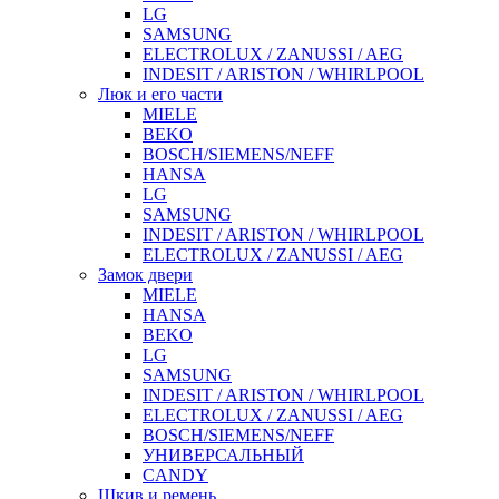
LG
SAMSUNG
ELECTROLUX / ZANUSSI / AEG
INDESIT / ARISTON / WHIRLPOOL
Люк и его части
MIELE
BEKO
BOSCH/SIEMENS/NEFF
HANSA
LG
SAMSUNG
INDESIT / ARISTON / WHIRLPOOL
ELECTROLUX / ZANUSSI / AEG
Замок двери
MIELE
HANSA
BEKO
LG
SAMSUNG
INDESIT / ARISTON / WHIRLPOOL
ELECTROLUX / ZANUSSI / AEG
BOSCH/SIEMENS/NEFF
УНИВЕРСАЛЬНЫЙ
CANDY
Шкив и ремень