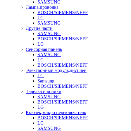
SAMSUNG
Лампа,проводка
BOSCH/SIEMENS/NEFF
LG
SAMSUNG
Другие части
SAMSUNG
BOSCH/SIEMENS/NEFF
LG
Сенсорная панель
SAMSUNG
LG
BOSCH/SIEMENS/NEFF
Электронный модуль,дисплей
LG
Samsung
BOSCH/SIEMENS/NEFF
Тарелка и ролики
SAMSUNG
BOSCH/SIEMENS/NEFF
LG
Крючек,микро переключатель
BOSCH/SIEMENS/NEFF
LG
SAMSUNG