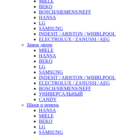
MIELE
BEKO
BOSCH/SIEMENS/NEFF
HANSA
LG
SAMSUNG
INDESIT / ARISTON / WHIRLPOOL
ELECTROLUX / ZANUSSI / AEG
Замок двери
MIELE
HANSA
BEKO
LG
SAMSUNG
INDESIT / ARISTON / WHIRLPOOL
ELECTROLUX / ZANUSSI / AEG
BOSCH/SIEMENS/NEFF
УНИВЕРСАЛЬНЫЙ
CANDY
Шкив и ремень
HANSA
MIELE
BEKO
LG
SAMSUNG