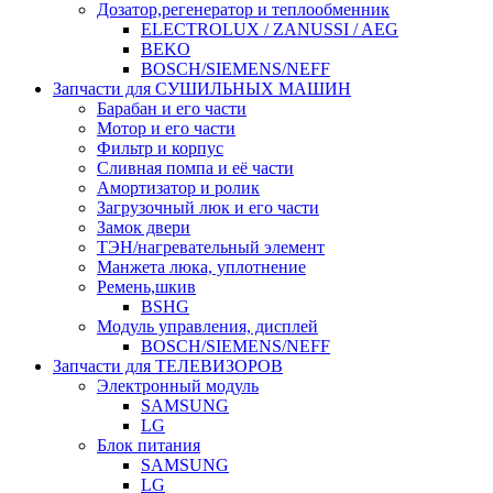
Дозатор,регенератор и теплообменник
ELECTROLUX / ZANUSSI / AEG
BEKO
BOSCH/SIEMENS/NEFF
Запчасти для СУШИЛЬНЫХ МАШИН
Барабан и его части
Мотор и его части
Фильтр и корпус
Сливная помпа и её части
Амортизатор и ролик
Загрузочный люк и его части
Замок двери
ТЭН/нагревательный элемент
Манжета люка, уплотнение
Ремень,шкив
BSHG
Модуль управления, дисплей
BOSCH/SIEMENS/NEFF
Запчасти для ТЕЛЕВИЗОРОВ
Электронный модуль
SAMSUNG
LG
Блок питания
SAMSUNG
LG