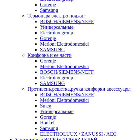
Gorenje
Samsung
Термопара,электро поджиг
BOSCH/SIEMENS/NEFF
Универсальные
Electrolux group
Gorenje
Merloni Elettrodomestici
SAMSUNG
Конфорка и её части
Gorenje
Merloni Elettrodomestici
BOSCH/SIEMENS/NEFF
Electrolux group
SAMSUNG
Противень,решетка,ручка конфорки,аксессуары
BOSCH/SIEMENS/NEFF
Merloni Elettrodomestici
Smeg
Универсальные
Gorenje
Hankel
Samsung
ELECTROLUUX / ZANUSSI / AEG
Запчасти для ВОДОНАГРЕВАТЕЛЕЙ