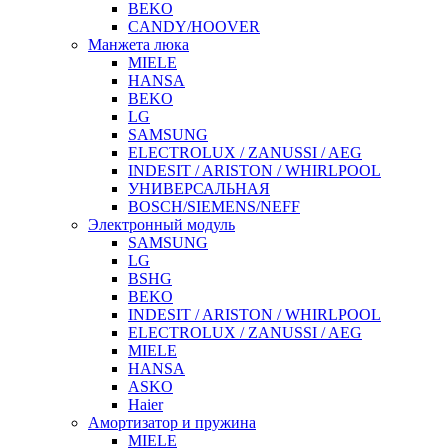
BEKO
CANDY/HOOVER
Манжета люка
MIELE
HANSA
BEKO
LG
SAMSUNG
ELECTROLUX / ZANUSSI / AEG
INDESIT / ARISTON / WHIRLPOOL
УНИВЕРСАЛЬНАЯ
BOSCH/SIEMENS/NEFF
Электронный модуль
SAMSUNG
LG
BSHG
BEKO
INDESIT / ARISTON / WHIRLPOOL
ELECTROLUX / ZANUSSI / AEG
MIELE
HANSA
ASKO
Haier
Амортизатор и пружина
MIELE