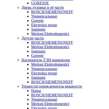
GORENJE
Дверь духовки и её части
BOSCH/SIEMENS/NEFF
Универсальные
Gorenje
Electrolux group
Samsung
Merloni Elettrodomestici
Другие части
BOSCH/SIEMENS/NEFF
Merloni Elettrodomestici
Samsung
Gorenje
Нагреватель,ТЭН конвекции
Merloni Elettrodomestici
Универсальные
Electrolux group
Samsung
BOSCH/SIEMENS/NEFF
Термостат,переключатель мощности
Hansa
BOSCH/SIEMENS/NEFF
Универсальные
Merloni Elettrodomestici
Electrolux group