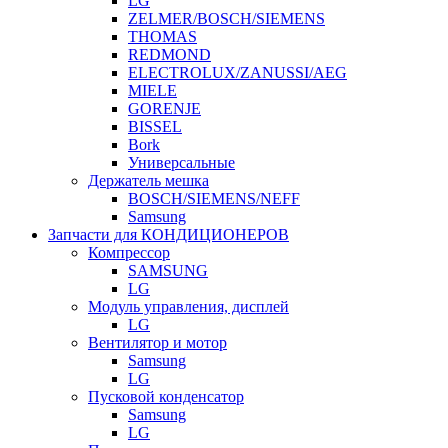
LG
ZELMER/BOSCH/SIEMENS
THOMAS
REDMOND
ELECTROLUX/ZANUSSI/AEG
MIELE
GORENJE
BISSEL
Bork
Универсальные
Держатель мешка
BOSCH/SIEMENS/NEFF
Samsung
Запчасти для КОНДИЦИОНЕРОВ
Компрессор
SAMSUNG
LG
Модуль управления, дисплей
LG
Вентилятор и мотор
Samsung
LG
Пусковой конденсатор
Samsung
LG