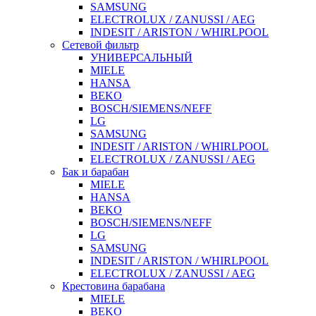
SAMSUNG
ELECTROLUX / ZANUSSI / AEG
INDESIT / ARISTON / WHIRLPOOL
Сетевой фильтр
УНИВЕРСАЛЬНЫЙ
MIELE
HANSA
BEKO
BOSCH/SIEMENS/NEFF
LG
SAMSUNG
INDESIT / ARISTON / WHIRLPOOL
ELECTROLUX / ZANUSSI / AEG
Бак и барабан
MIELE
HANSA
BEKO
BOSCH/SIEMENS/NEFF
LG
SAMSUNG
INDESIT / ARISTON / WHIRLPOOL
ELECTROLUX / ZANUSSI / AEG
Крестовина барабана
MIELE
BEKO