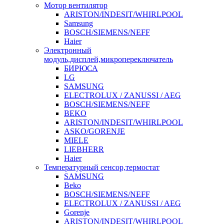
Мотор вентилятор
ARISTON/INDESIT/WHIRLPOOL
Samsung
BOSCH/SIEMENS/NEFF
Haier
Электронный
модуль,дисплей,микропереключатель
БИРЮСА
LG
SAMSUNG
ELECTROLUX / ZANUSSI / AEG
BOSCH/SIEMENS/NEFF
BEKO
ARISTON/INDESIT/WHIRLPOOL
ASKO/GORENJE
MIELE
LIEBHERR
Haier
Температурный сенсор,термостат
SAMSUNG
Beko
BOSCH/SIEMENS/NEFF
ELECTROLUX / ZANUSSI / AEG
Gorenje
ARISTON/INDESIT/WHIRLPOOL