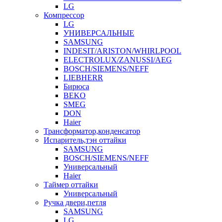
LG
Компрессор
LG
УНИВЕРСАЛЬНЫЕ
SAMSUNG
INDESIT/ARISTON/WHIRLPOOL
ELECTROLUX/ZANUSSI/AEG
BOSCH/SIEMENS/NEFF
LIEBHERR
Бирюса
BEKO
SMEG
DON
Haier
Трансформатор,конденсатор
Испаритель,тэн оттайки
SAMSUNG
BOSCH/SIEMENS/NEFF
Универсальный
Haier
Таймер оттайки
Универсальный
Ручка двери,петля
SAMSUNG
LG