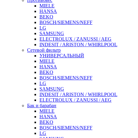
Противовес
MIELE
HANSA
BEKO
BOSCH/SIEMENS/NEFF
LG
SAMSUNG
ELECTROLUX / ZANUSSI / AEG
INDESIT / ARISTON / WHIRLPOOL
Сетевой фильтр
УНИВЕРСАЛЬНЫЙ
MIELE
HANSA
BEKO
BOSCH/SIEMENS/NEFF
LG
SAMSUNG
INDESIT / ARISTON / WHIRLPOOL
ELECTROLUX / ZANUSSI / AEG
Бак и барабан
MIELE
HANSA
BEKO
BOSCH/SIEMENS/NEFF
LG