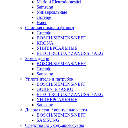
Merloni Elettrodomestici
Samsung
Универсальные
Gorenje
Haier
Сливная помпа и фильтр
Gorenje
BOSCH/SIEMENS/NEFF
KRONA
УНИВЕРСАЛЬНЫЕ
ELECTROLUX / ZANUSSI / AEG
Замок двери
BOSCH/SIEMENS/NEFF
Gorenje
Samsung
Уплотнитель и патрубок
BOSCH/SIEMENS/NEFF
GORENJE / ASKO
ELECTROLUX / ZANUSSI / AEG
УНИВЕРСАЛЬНЫЕ
Samsung
Дверь/ петли / корпусные части
BOSCH/SIEMENS/NEFF
SAMSUNG
Средства по уходу,аксессуары