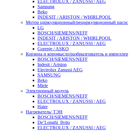
ELECTROLUX / ZANUSSI / AEG
Samsung
Beko
INDESIT / ARISTON / WHIRLPOOL
Мотор циркуляционный/рециркуляционный насос
LG
BOSCH/SIEMENS/NEFF
INDESIT / ARISTON / WHIRLPOOL
ELECTROLUX / ZANUSSI / AEG
Gorenje / ASKO
Корзина и коромысло/разбрызгиватель и импеллер
BOSCH/SIEMENS/NEFF
Indesit / Ariston
Electrolux Zanussi AEG
SAMSUNG
Beko
Miele
Электронный модуль
BOSCH/SIEMENS/NEFF
ELECTROLUX / ZANUSSI / AEG
Haier
Нагреватель/ ТЭН
BOSCH/SIEMENS/NEFF
De’Longhi_Ilvito
ELECTROLUX / ZANUSSI / AEG