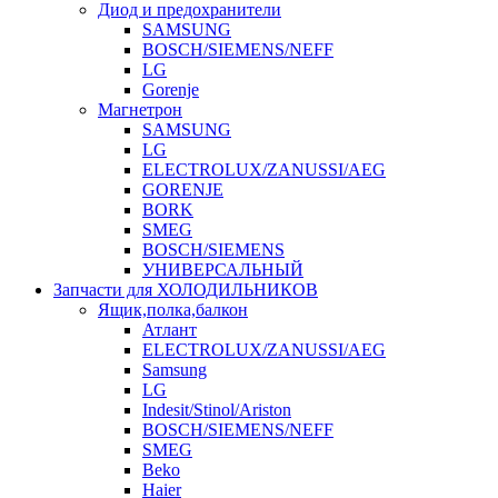
Диод и предохранители
SAMSUNG
BOSCH/SIEMENS/NEFF
LG
Gorenje
Магнетрон
SAMSUNG
LG
ELECTROLUX/ZANUSSI/AEG
GORENJE
BORK
SMEG
BOSCH/SIEMENS
УНИВЕРСАЛЬНЫЙ
Запчасти для ХОЛОДИЛЬНИКОВ
Ящик,полка,балкон
Атлант
ELECTROLUX/ZANUSSI/AEG
Samsung
LG
Indesit/Stinol/Ariston
BOSCH/SIEMENS/NEFF
SMEG
Beko
Haier