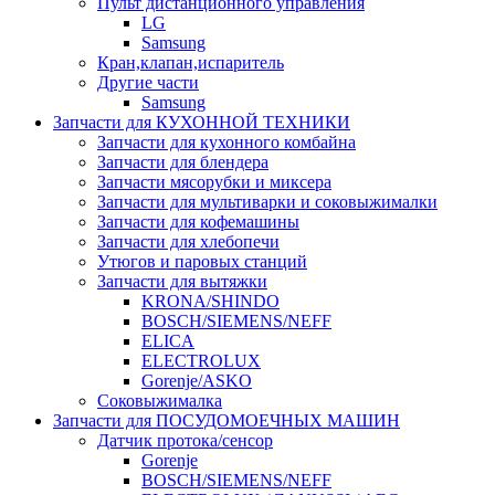
Пульт дистанционного управления
LG
Samsung
Кран,клапан,испаритель
Другие части
Samsung
Запчасти для КУХОННОЙ ТЕХНИКИ
Запчасти для кухонного комбайна
Запчасти для блендера
Запчасти мясорубки и миксера
Запчасти для мультиварки и соковыжималки
Запчасти для кофемашины
Запчасти для хлебопечи
Утюгов и паровых станций
Запчасти для вытяжки
KRONA/SHINDO
BOSCH/SIEMENS/NEFF
ELICA
ELECTROLUX
Gorenje/ASKO
Соковыжималка
Запчасти для ПОСУДОМОЕЧНЫХ МАШИН
Датчик протока/сенсор
Gorenje
BOSCH/SIEMENS/NEFF