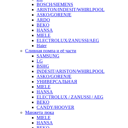
BOSCH/SIEMENS
ARISTON/INDESIT/WHIRLPOOL
ASKO/GORENJE
ARDO
BEKO
HANSA
MIELE
ELECTROLUX/ZANUSSI/AEG
Haier
Сливная помпа и её части
SAMSUNG
LG
BSHG
INDESIT/ARISTON/WHIRLPOOL
ASKO/GORENJE
УНИВЕРСАЛЬНАЯ
MIELE
HANSA
ELECTROLUX / ZANUSSI / AEG
BEKO
CANDY/HOOVER
Манжета люка
MIELE
HANSA
BEKO