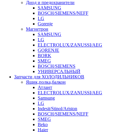
Диод и предохранители
SAMSUNG
BOSCH/SIEMENS/NEFF
LG
Gorenje
Магнетрон
SAMSUNG
LG
ELECTROLUX/ZANUSSI/AEG
GORENJE
BORK
SMEG
BOSCH/SIEMENS
УНИВЕРСАЛЬНЫЙ
Запчасти для ХОЛОДИЛЬНИКОВ
Ящик,полка,балкон
Атлант
ELECTROLUX/ZANUSSI/AEG
Samsung
LG
Indesit/Stinol/Ariston
BOSCH/SIEMENS/NEFF
SMEG
Beko
Haier