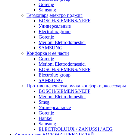
Gorenje
Samsung
Термопара,электро поджиг
BOSCH/SIEMENS/NEFF
Универсальные
Electrolux group
Gorenje
Merloni Elettrodomestici
SAMSUNG
Конфорка и её части
Gorenje
Merloni Elettrodomestici
BOSCH/SIEMENS/NEFF
Electrolux group
SAMSUNG
Противень,решетка,ручка конфорки,аксессуары
BOSCH/SIEMENS/NEFF
Merloni Elettrodomestici
Smeg
Универсальные
Gorenje
Hankel
Samsung
ELECTROLUUX / ZANUSSI / AEG
Запчасти для ВОДОНАГРЕВАТЕЛЕЙ