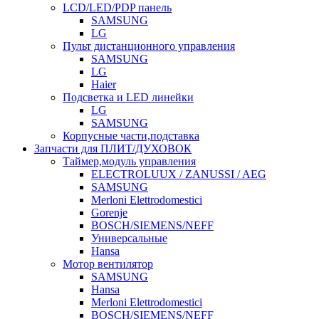
LCD/LED/PDP панель
SAMSUNG
LG
Пульт дистанционного управления
SAMSUNG
LG
Haier
Подсветка и LED линейки
LG
SAMSUNG
Корпусные части,подставка
Запчасти для ПЛИТ/ДУХОВОК
Таймер,модуль управления
ELECTROLUUX / ZANUSSI / AEG
SAMSUNG
Merloni Elettrodomestici
Gorenje
BOSCH/SIEMENS/NEFF
Универсальные
Hansa
Мотор вентилятор
SAMSUNG
Hansa
Merloni Elettrodomestici
BOSCH/SIEMENS/NEFF