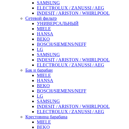
SAMSUNG
ELECTROLUX / ZANUSSI / AEG
INDESIT / ARISTON / WHIRLPOOL
Сетевой фильтр
УНИВЕРСАЛЬНЫЙ
MIELE
HANSA
BEKO
BOSCH/SIEMENS/NEFF
LG
SAMSUNG
INDESIT / ARISTON / WHIRLPOOL
ELECTROLUX / ZANUSSI / AEG
Бак и барабан
MIELE
HANSA
BEKO
BOSCH/SIEMENS/NEFF
LG
SAMSUNG
INDESIT / ARISTON / WHIRLPOOL
ELECTROLUX / ZANUSSI / AEG
Крестовина барабана
MIELE
BEKO