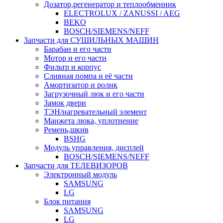
Дозатор,регенератор и теплообменник
ELECTROLUX / ZANUSSI / AEG
BEKO
BOSCH/SIEMENS/NEFF
Запчасти для СУШИЛЬНЫХ МАШИН
Барабан и его части
Мотор и его части
Фильтр и корпус
Сливная помпа и её части
Амортизатор и ролик
Загрузочный люк и его части
Замок двери
ТЭН/нагревательный элемент
Манжета люка, уплотнение
Ремень,шкив
BSHG
Модуль управления, дисплей
BOSCH/SIEMENS/NEFF
Запчасти для ТЕЛЕВИЗОРОВ
Электронный модуль
SAMSUNG
LG
Блок питания
SAMSUNG
LG