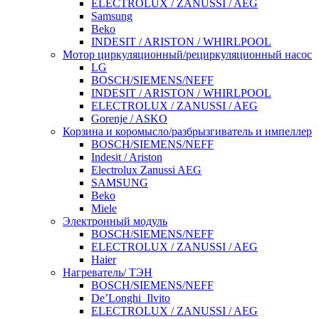
ELECTROLUX / ZANUSSI / AEG
Samsung
Beko
INDESIT / ARISTON / WHIRLPOOL
Мотор циркуляционный/рециркуляционный насос
LG
BOSCH/SIEMENS/NEFF
INDESIT / ARISTON / WHIRLPOOL
ELECTROLUX / ZANUSSI / AEG
Gorenje / ASKO
Корзина и коромысло/разбрызгиватель и импеллер
BOSCH/SIEMENS/NEFF
Indesit / Ariston
Electrolux Zanussi AEG
SAMSUNG
Beko
Miele
Электронный модуль
BOSCH/SIEMENS/NEFF
ELECTROLUX / ZANUSSI / AEG
Haier
Нагреватель/ ТЭН
BOSCH/SIEMENS/NEFF
De’Longhi_Ilvito
ELECTROLUX / ZANUSSI / AEG