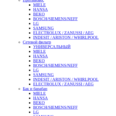
Противовес
MIELE
HANSA
BEKO
BOSCH/SIEMENS/NEFF
LG
SAMSUNG
ELECTROLUX / ZANUSSI / AEG
INDESIT / ARISTON / WHIRLPOOL
Сетевой фильтр
УНИВЕРСАЛЬНЫЙ
MIELE
HANSA
BEKO
BOSCH/SIEMENS/NEFF
LG
SAMSUNG
INDESIT / ARISTON / WHIRLPOOL
ELECTROLUX / ZANUSSI / AEG
Бак и барабан
MIELE
HANSA
BEKO
BOSCH/SIEMENS/NEFF
LG