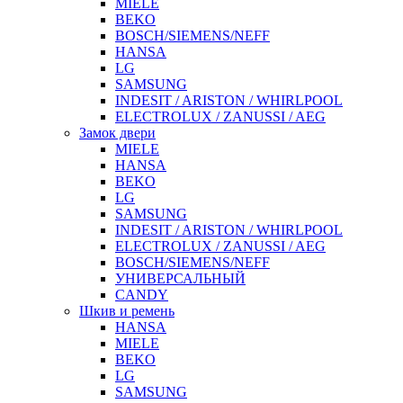
MIELE
BEKO
BOSCH/SIEMENS/NEFF
HANSA
LG
SAMSUNG
INDESIT / ARISTON / WHIRLPOOL
ELECTROLUX / ZANUSSI / AEG
Замок двери
MIELE
HANSA
BEKO
LG
SAMSUNG
INDESIT / ARISTON / WHIRLPOOL
ELECTROLUX / ZANUSSI / AEG
BOSCH/SIEMENS/NEFF
УНИВЕРСАЛЬНЫЙ
CANDY
Шкив и ремень
HANSA
MIELE
BEKO
LG
SAMSUNG