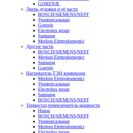
GORENJE
Дверь духовки и её части
BOSCH/SIEMENS/NEFF
Универсальные
Gorenje
Electrolux group
Samsung
Merloni Elettrodomestici
Другие части
BOSCH/SIEMENS/NEFF
Merloni Elettrodomestici
Samsung
Gorenje
Нагреватель,ТЭН конвекции
Merloni Elettrodomestici
Универсальные
Electrolux group
Samsung
BOSCH/SIEMENS/NEFF
Термостат,переключатель мощности
Hansa
BOSCH/SIEMENS/NEFF
Универсальные
Merloni Elettrodomestici
Electrolux group