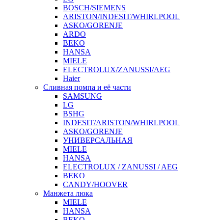
BOSCH/SIEMENS
ARISTON/INDESIT/WHIRLPOOL
ASKO/GORENJE
ARDO
BEKO
HANSA
MIELE
ELECTROLUX/ZANUSSI/AEG
Haier
Сливная помпа и её части
SAMSUNG
LG
BSHG
INDESIT/ARISTON/WHIRLPOOL
ASKO/GORENJE
УНИВЕРСАЛЬНАЯ
MIELE
HANSA
ELECTROLUX / ZANUSSI / AEG
BEKO
CANDY/HOOVER
Манжета люка
MIELE
HANSA
BEKO