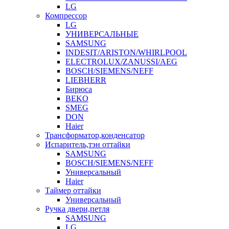
LG
Компрессор
LG
УНИВЕРСАЛЬНЫЕ
SAMSUNG
INDESIT/ARISTON/WHIRLPOOL
ELECTROLUX/ZANUSSI/AEG
BOSCH/SIEMENS/NEFF
LIEBHERR
Бирюса
BEKO
SMEG
DON
Haier
Трансформатор,конденсатор
Испаритель,тэн оттайки
SAMSUNG
BOSCH/SIEMENS/NEFF
Универсальный
Haier
Таймер оттайки
Универсальный
Ручка двери,петля
SAMSUNG
LG