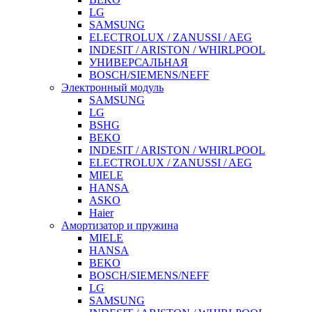
LG
SAMSUNG
ELECTROLUX / ZANUSSI / AEG
INDESIT / ARISTON / WHIRLPOOL
УНИВЕРСАЛЬНАЯ
BOSCH/SIEMENS/NEFF
Электронный модуль
SAMSUNG
LG
BSHG
BEKO
INDESIT / ARISTON / WHIRLPOOL
ELECTROLUX / ZANUSSI / AEG
MIELE
HANSA
ASKO
Haier
Амортизатор и пружина
MIELE
HANSA
BEKO
BOSCH/SIEMENS/NEFF
LG
SAMSUNG