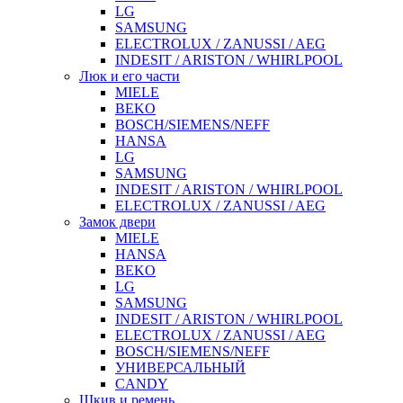
LG
SAMSUNG
ELECTROLUX / ZANUSSI / AEG
INDESIT / ARISTON / WHIRLPOOL
Люк и его части
MIELE
BEKO
BOSCH/SIEMENS/NEFF
HANSA
LG
SAMSUNG
INDESIT / ARISTON / WHIRLPOOL
ELECTROLUX / ZANUSSI / AEG
Замок двери
MIELE
HANSA
BEKO
LG
SAMSUNG
INDESIT / ARISTON / WHIRLPOOL
ELECTROLUX / ZANUSSI / AEG
BOSCH/SIEMENS/NEFF
УНИВЕРСАЛЬНЫЙ
CANDY
Шкив и ремень