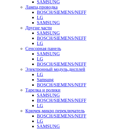
SAMSUNG
Лампа,проводка
BOSCH/SIEMENS/NEFF
LG
SAMSUNG
Другие части
SAMSUNG
BOSCH/SIEMENS/NEFF
LG
Сенсорная панель
SAMSUNG
LG
BOSCH/SIEMENS/NEFF
Электронный модуль,дисплей
LG
Samsung
BOSCH/SIEMENS/NEFF
Тарелка и ролики
SAMSUNG
BOSCH/SIEMENS/NEFF
LG
Крючек,микро переключатель
BOSCH/SIEMENS/NEFF
LG
SAMSUNG