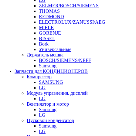
LG
ZELMER/BOSCH/SIEMENS
THOMAS
REDMOND
ELECTROLUX/ZANUSSI/AEG
MIELE
GORENJE
BISSEL
Bork
Универсальные
Держатель мешка
BOSCH/SIEMENS/NEFF
Samsung
Запчасти для КОНДИЦИОНЕРОВ
Компрессор
SAMSUNG
LG
Модуль управления, дисплей
LG
Вентилятор и мотор
Samsung
LG
Пусковой конденсатор
Samsung
LG