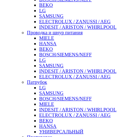
BEKO
LG
SAMSUNG
ELECTROLUX / ZANUSSI / AEG
INDESIT / ARISTON / WHIRLPOOL
Проводка и шнур питания
MIELE
HANSA
BEKO
BOSCH/SIEMENS/NEFF
LG
SAMSUNG
INDESIT / ARISTON / WHIRLPOOL
ELECTROLUX / ZANUSSI / AEG
Патрубок
LG
SAMSUNG
BOSCH/SIEMENS/NEFF
MIELE
INDESIT / ARISTON / WHIRLPOOL
ELECTROLUX / ZANUSSI / AEG
BEKO
HANSA
УНИВЕРСАЛЬНЫЙ