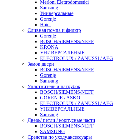
Merloni Elettrodomestici
Samsung
Универсальные
Gorenje
Haier
Сливная помпа и фильтр
Gorenje
BOSCH/SIEMENS/NEFF
KRONA
УНИВЕРСАЛЬНЫЕ
ELECTROLUX / ZANUSSI / AEG
Замок двери
BOSCH/SIEMENS/NEFF
Gorenje
Samsung
Уплотнитель и патрубок
BOSCH/SIEMENS/NEFF
GORENJE / ASKO
ELECTROLUX / ZANUSSI / AEG
УНИВЕРСАЛЬНЫЕ
Samsung
Дверь/ петли / корпусные части
BOSCH/SIEMENS/NEFF
SAMSUNG
Средства по уходу,аксессуары