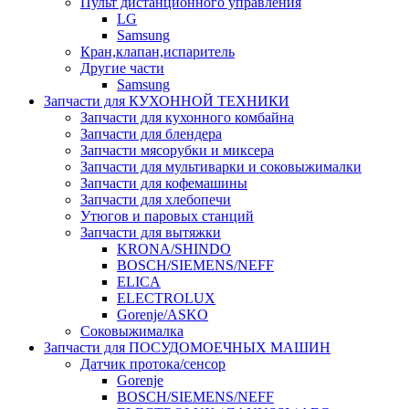
Пульт дистанционного управления
LG
Samsung
Кран,клапан,испаритель
Другие части
Samsung
Запчасти для КУХОННОЙ ТЕХНИКИ
Запчасти для кухонного комбайна
Запчасти для блендера
Запчасти мясорубки и миксера
Запчасти для мультиварки и соковыжималки
Запчасти для кофемашины
Запчасти для хлебопечи
Утюгов и паровых станций
Запчасти для вытяжки
KRONA/SHINDO
BOSCH/SIEMENS/NEFF
ELICA
ELECTROLUX
Gorenje/ASKO
Соковыжималка
Запчасти для ПОСУДОМОЕЧНЫХ МАШИН
Датчик протока/сенсор
Gorenje
BOSCH/SIEMENS/NEFF