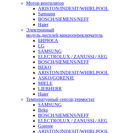
Мотор вентилятор
ARISTON/INDESIT/WHIRLPOOL
Samsung
BOSCH/SIEMENS/NEFF
Haier
Электронный
модуль,дисплей,микропереключатель
БИРЮСА
LG
SAMSUNG
ELECTROLUX / ZANUSSI / AEG
BOSCH/SIEMENS/NEFF
BEKO
ARISTON/INDESIT/WHIRLPOOL
ASKO/GORENJE
MIELE
LIEBHERR
Haier
Температурный сенсор,термостат
SAMSUNG
Beko
BOSCH/SIEMENS/NEFF
ELECTROLUX / ZANUSSI / AEG
Gorenje
ARISTON/INDESIT/WHIRLPOOL