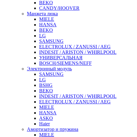
BEKO
CANDY/HOOVER
Манжета люка
MIELE
HANSA
BEKO
LG
SAMSUNG
ELECTROLUX / ZANUSSI / AEG
INDESIT / ARISTON / WHIRLPOOL
УНИВЕРСАЛЬНАЯ
BOSCH/SIEMENS/NEFF
Электронный модуль
SAMSUNG
LG
BSHG
BEKO
INDESIT / ARISTON / WHIRLPOOL
ELECTROLUX / ZANUSSI / AEG
MIELE
HANSA
ASKO
Haier
Амортизатор и пружина
MIELE