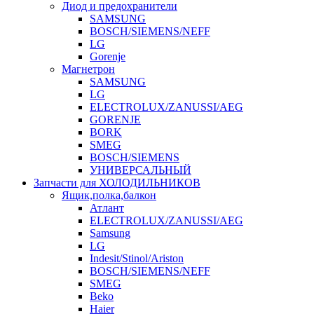
Диод и предохранители
SAMSUNG
BOSCH/SIEMENS/NEFF
LG
Gorenje
Магнетрон
SAMSUNG
LG
ELECTROLUX/ZANUSSI/AEG
GORENJE
BORK
SMEG
BOSCH/SIEMENS
УНИВЕРСАЛЬНЫЙ
Запчасти для ХОЛОДИЛЬНИКОВ
Ящик,полка,балкон
Атлант
ELECTROLUX/ZANUSSI/AEG
Samsung
LG
Indesit/Stinol/Ariston
BOSCH/SIEMENS/NEFF
SMEG
Beko
Haier