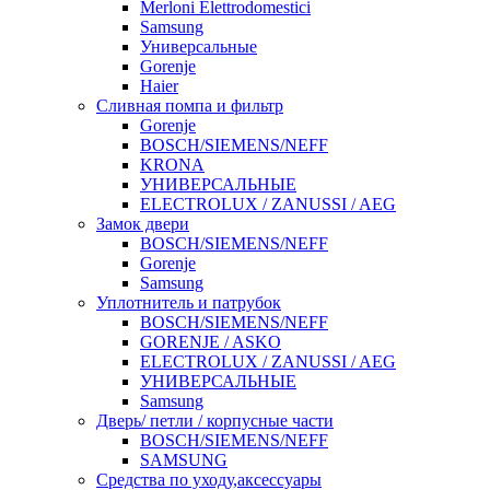
Merloni Elettrodomestici
Samsung
Универсальные
Gorenje
Haier
Сливная помпа и фильтр
Gorenje
BOSCH/SIEMENS/NEFF
KRONA
УНИВЕРСАЛЬНЫЕ
ELECTROLUX / ZANUSSI / AEG
Замок двери
BOSCH/SIEMENS/NEFF
Gorenje
Samsung
Уплотнитель и патрубок
BOSCH/SIEMENS/NEFF
GORENJE / ASKO
ELECTROLUX / ZANUSSI / AEG
УНИВЕРСАЛЬНЫЕ
Samsung
Дверь/ петли / корпусные части
BOSCH/SIEMENS/NEFF
SAMSUNG
Средства по уходу,аксессуары