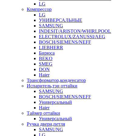
LG
Компрессор
LG
УНИВЕРСАЛЬНЫЕ
SAMSUNG
INDESIT/ARISTON/WHIRLPOOL
ELECTROLUX/ZANUSSI/AEG
BOSCH/SIEMENS/NEFF
LIEBHERR
Бирюса
BEKO
SMEG
DON
Haier
Трансформатор,конденсатор
Испаритель,тэн оттайки
SAMSUNG
BOSCH/SIEMENS/NEFF
Универсальный
Haier
Таймер оттайки
Универсальный
Ручка двери,петля
SAMSUNG
LG