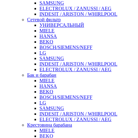
SAMSUNG
ELECTROLUX / ZANUSSI / AEG
INDESIT / ARISTON / WHIRLPOOL
Сетевой фильтр
УНИВЕРСАЛЬНЫЙ
MIELE
HANSA
BEKO
BOSCH/SIEMENS/NEFF
LG
SAMSUNG
INDESIT / ARISTON / WHIRLPOOL
ELECTROLUX / ZANUSSI / AEG
Бак и барабан
MIELE
HANSA
BEKO
BOSCH/SIEMENS/NEFF
LG
SAMSUNG
INDESIT / ARISTON / WHIRLPOOL
ELECTROLUX / ZANUSSI / AEG
Крестовина барабана
MIELE
BEKO