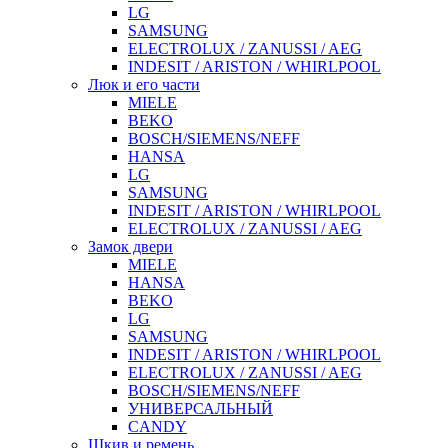
LG
SAMSUNG
ELECTROLUX / ZANUSSI / AEG
INDESIT / ARISTON / WHIRLPOOL
Люк и его части
MIELE
BEKO
BOSCH/SIEMENS/NEFF
HANSA
LG
SAMSUNG
INDESIT / ARISTON / WHIRLPOOL
ELECTROLUX / ZANUSSI / AEG
Замок двери
MIELE
HANSA
BEKO
LG
SAMSUNG
INDESIT / ARISTON / WHIRLPOOL
ELECTROLUX / ZANUSSI / AEG
BOSCH/SIEMENS/NEFF
УНИВЕРСАЛЬНЫЙ
CANDY
Шкив и ремень