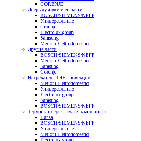
GORENJE
Дверь духовки и её части
BOSCH/SIEMENS/NEFF
Универсальные
Gorenje
Electrolux group
Samsung
Merloni Elettrodomestici
Другие части
BOSCH/SIEMENS/NEFF
Merloni Elettrodomestici
Samsung
Gorenje
Нагреватель,ТЭН конвекции
Merloni Elettrodomestici
Универсальные
Electrolux group
Samsung
BOSCH/SIEMENS/NEFF
Термостат,переключатель мощности
Hansa
BOSCH/SIEMENS/NEFF
Универсальные
Merloni Elettrodomestici
Electrolux group