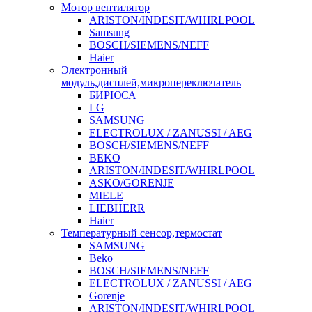
Мотор вентилятор
ARISTON/INDESIT/WHIRLPOOL
Samsung
BOSCH/SIEMENS/NEFF
Haier
Электронный
модуль,дисплей,микропереключатель
БИРЮСА
LG
SAMSUNG
ELECTROLUX / ZANUSSI / AEG
BOSCH/SIEMENS/NEFF
BEKO
ARISTON/INDESIT/WHIRLPOOL
ASKO/GORENJE
MIELE
LIEBHERR
Haier
Температурный сенсор,термостат
SAMSUNG
Beko
BOSCH/SIEMENS/NEFF
ELECTROLUX / ZANUSSI / AEG
Gorenje
ARISTON/INDESIT/WHIRLPOOL