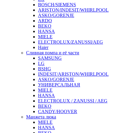
BOSCH/SIEMENS
ARISTON/INDESIT/WHIRLPOOL
ASKO/GORENJE
ARDO
BEKO
HANSA
MIELE
ELECTROLUX/ZANUSSI/AEG
Haier
Сливная помпа и её части
SAMSUNG
LG
BSHG
INDESIT/ARISTON/WHIRLPOOL
ASKO/GORENJE
УНИВЕРСАЛЬНАЯ
MIELE
HANSA
ELECTROLUX / ZANUSSI / AEG
BEKO
CANDY/HOOVER
Манжета люка
MIELE
HANSA
BEKO