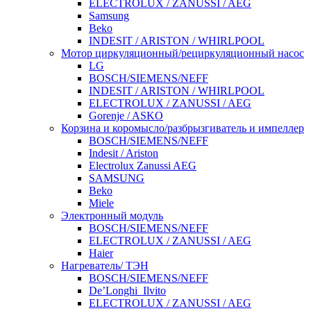
ELECTROLUX / ZANUSSI / AEG
Samsung
Beko
INDESIT / ARISTON / WHIRLPOOL
Мотор циркуляционный/рециркуляционный насос
LG
BOSCH/SIEMENS/NEFF
INDESIT / ARISTON / WHIRLPOOL
ELECTROLUX / ZANUSSI / AEG
Gorenje / ASKO
Корзина и коромысло/разбрызгиватель и импеллер
BOSCH/SIEMENS/NEFF
Indesit / Ariston
Electrolux Zanussi AEG
SAMSUNG
Beko
Miele
Электронный модуль
BOSCH/SIEMENS/NEFF
ELECTROLUX / ZANUSSI / AEG
Haier
Нагреватель/ ТЭН
BOSCH/SIEMENS/NEFF
De’Longhi_Ilvito
ELECTROLUX / ZANUSSI / AEG