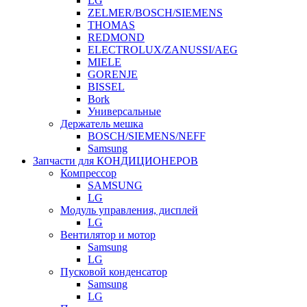
LG
ZELMER/BOSCH/SIEMENS
THOMAS
REDMOND
ELECTROLUX/ZANUSSI/AEG
MIELE
GORENJE
BISSEL
Bork
Универсальные
Держатель мешка
BOSCH/SIEMENS/NEFF
Samsung
Запчасти для КОНДИЦИОНЕРОВ
Компрессор
SAMSUNG
LG
Модуль управления, дисплей
LG
Вентилятор и мотор
Samsung
LG
Пусковой конденсатор
Samsung
LG