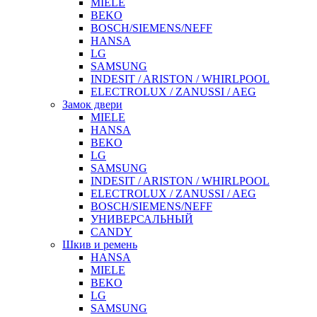
MIELE
BEKO
BOSCH/SIEMENS/NEFF
HANSA
LG
SAMSUNG
INDESIT / ARISTON / WHIRLPOOL
ELECTROLUX / ZANUSSI / AEG
Замок двери
MIELE
HANSA
BEKO
LG
SAMSUNG
INDESIT / ARISTON / WHIRLPOOL
ELECTROLUX / ZANUSSI / AEG
BOSCH/SIEMENS/NEFF
УНИВЕРСАЛЬНЫЙ
CANDY
Шкив и ремень
HANSA
MIELE
BEKO
LG
SAMSUNG