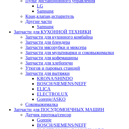
Пульт дистанционного управления
LG
Samsung
Кран,клапан,испаритель
Другие части
Samsung
Запчасти для КУХОННОЙ ТЕХНИКИ
Запчасти для кухонного комбайна
Запчасти для блендера
Запчасти мясорубки и миксера
Запчасти для мультиварки и соковыжималки
Запчасти для кофемашины
Запчасти для хлебопечи
Утюгов и паровых станций
Запчасти для вытяжки
KRONA/SHINDO
BOSCH/SIEMENS/NEFF
ELICA
ELECTROLUX
Gorenje/ASKO
Соковыжималка
Запчасти для ПОСУДОМОЕЧНЫХ МАШИН
Датчик протока/сенсор
Gorenje
BOSCH/SIEMENS/NEFF