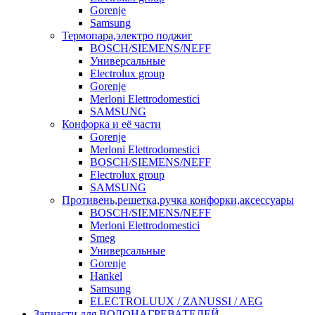
Gorenje
Samsung
Термопара,электро поджиг
BOSCH/SIEMENS/NEFF
Универсальные
Electrolux group
Gorenje
Merloni Elettrodomestici
SAMSUNG
Конфорка и её части
Gorenje
Merloni Elettrodomestici
BOSCH/SIEMENS/NEFF
Electrolux group
SAMSUNG
Противень,решетка,ручка конфорки,аксессуары
BOSCH/SIEMENS/NEFF
Merloni Elettrodomestici
Smeg
Универсальные
Gorenje
Hankel
Samsung
ELECTROLUUX / ZANUSSI / AEG
Запчасти для ВОДОНАГРЕВАТЕЛЕЙ