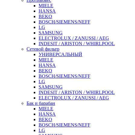
Противовес
MIELE
HANSA
BEKO
BOSCH/SIEMENS/NEFF
LG
SAMSUNG
ELECTROLUX / ZANUSSI / AEG
INDESIT / ARISTON / WHIRLPOOL
Сетевой фильтр
УНИВЕРСАЛЬНЫЙ
MIELE
HANSA
BEKO
BOSCH/SIEMENS/NEFF
LG
SAMSUNG
INDESIT / ARISTON / WHIRLPOOL
ELECTROLUX / ZANUSSI / AEG
Бак и барабан
MIELE
HANSA
BEKO
BOSCH/SIEMENS/NEFF
LG