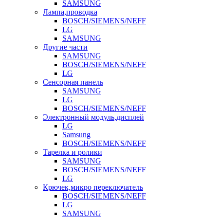
SAMSUNG
Лампа,проводка
BOSCH/SIEMENS/NEFF
LG
SAMSUNG
Другие части
SAMSUNG
BOSCH/SIEMENS/NEFF
LG
Сенсорная панель
SAMSUNG
LG
BOSCH/SIEMENS/NEFF
Электронный модуль,дисплей
LG
Samsung
BOSCH/SIEMENS/NEFF
Тарелка и ролики
SAMSUNG
BOSCH/SIEMENS/NEFF
LG
Крючек,микро переключатель
BOSCH/SIEMENS/NEFF
LG
SAMSUNG