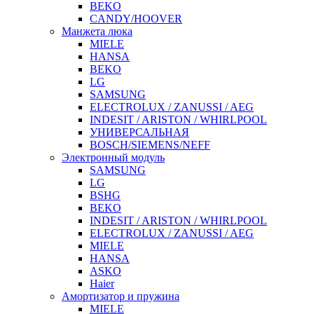
BEKO
CANDY/HOOVER
Манжета люка
MIELE
HANSA
BEKO
LG
SAMSUNG
ELECTROLUX / ZANUSSI / AEG
INDESIT / ARISTON / WHIRLPOOL
УНИВЕРСАЛЬНАЯ
BOSCH/SIEMENS/NEFF
Электронный модуль
SAMSUNG
LG
BSHG
BEKO
INDESIT / ARISTON / WHIRLPOOL
ELECTROLUX / ZANUSSI / AEG
MIELE
HANSA
ASKO
Haier
Амортизатор и пружина
MIELE