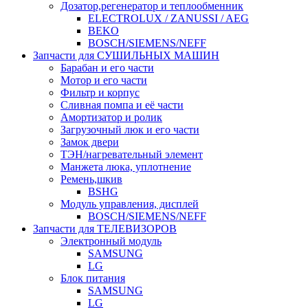
Дозатор,регенератор и теплообменник
ELECTROLUX / ZANUSSI / AEG
BEKO
BOSCH/SIEMENS/NEFF
Запчасти для СУШИЛЬНЫХ МАШИН
Барабан и его части
Мотор и его части
Фильтр и корпус
Сливная помпа и её части
Амортизатор и ролик
Загрузочный люк и его части
Замок двери
ТЭН/нагревательный элемент
Манжета люка, уплотнение
Ремень,шкив
BSHG
Модуль управления, дисплей
BOSCH/SIEMENS/NEFF
Запчасти для ТЕЛЕВИЗОРОВ
Электронный модуль
SAMSUNG
LG
Блок питания
SAMSUNG
LG