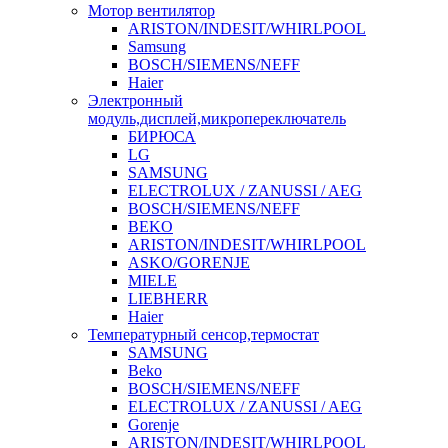
Мотор вентилятор
ARISTON/INDESIT/WHIRLPOOL
Samsung
BOSCH/SIEMENS/NEFF
Haier
Электронный
модуль,дисплей,микропереключатель
БИРЮСА
LG
SAMSUNG
ELECTROLUX / ZANUSSI / AEG
BOSCH/SIEMENS/NEFF
BEKO
ARISTON/INDESIT/WHIRLPOOL
ASKO/GORENJE
MIELE
LIEBHERR
Haier
Температурный сенсор,термостат
SAMSUNG
Beko
BOSCH/SIEMENS/NEFF
ELECTROLUX / ZANUSSI / AEG
Gorenje
ARISTON/INDESIT/WHIRLPOOL