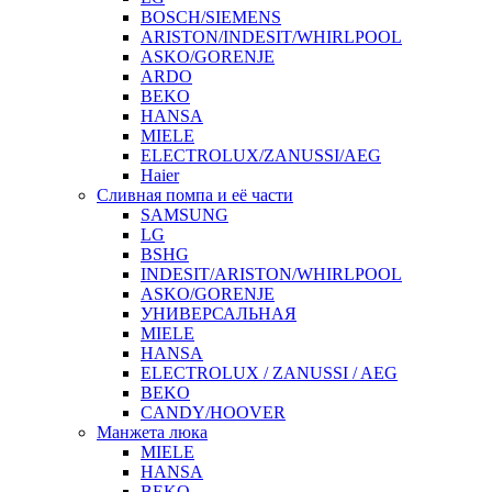
BOSCH/SIEMENS
ARISTON/INDESIT/WHIRLPOOL
ASKO/GORENJE
ARDO
BEKO
HANSA
MIELE
ELECTROLUX/ZANUSSI/AEG
Haier
Сливная помпа и её части
SAMSUNG
LG
BSHG
INDESIT/ARISTON/WHIRLPOOL
ASKO/GORENJE
УНИВЕРСАЛЬНАЯ
MIELE
HANSA
ELECTROLUX / ZANUSSI / AEG
BEKO
CANDY/HOOVER
Манжета люка
MIELE
HANSA
BEKO