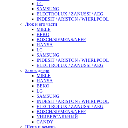
LG
SAMSUNG
ELECTROLUX / ZANUSSI / AEG
INDESIT / ARISTON / WHIRLPOOL
Люк и его части
MIELE
BEKO
BOSCH/SIEMENS/NEFF
HANSA
LG
SAMSUNG
INDESIT / ARISTON / WHIRLPOOL
ELECTROLUX / ZANUSSI / AEG
Замок двери
MIELE
HANSA
BEKO
LG
SAMSUNG
INDESIT / ARISTON / WHIRLPOOL
ELECTROLUX / ZANUSSI / AEG
BOSCH/SIEMENS/NEFF
УНИВЕРСАЛЬНЫЙ
CANDY
Шкив и ремень