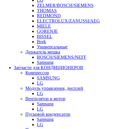
LG
ZELMER/BOSCH/SIEMENS
THOMAS
REDMOND
ELECTROLUX/ZANUSSI/AEG
MIELE
GORENJE
BISSEL
Bork
Универсальные
Держатель мешка
BOSCH/SIEMENS/NEFF
Samsung
Запчасти для КОНДИЦИОНЕРОВ
Компрессор
SAMSUNG
LG
Модуль управления, дисплей
LG
Вентилятор и мотор
Samsung
LG
Пусковой конденсатор
Samsung
LG