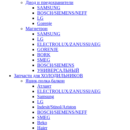
Диод и предохранители
SAMSUNG
BOSCH/SIEMENS/NEFF
LG
Gorenje
Магнетрон
SAMSUNG
LG
ELECTROLUX/ZANUSSI/AEG
GORENJE
BORK
SMEG
BOSCH/SIEMENS
УНИВЕРСАЛЬНЫЙ
Запчасти для ХОЛОДИЛЬНИКОВ
Ящик,полка,балкон
Атлант
ELECTROLUX/ZANUSSI/AEG
Samsung
LG
Indesit/Stinol/Ariston
BOSCH/SIEMENS/NEFF
SMEG
Beko
Haier