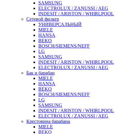
SAMSUNG
ELECTROLUX / ZANUSSI / AEG
INDESIT / ARISTON / WHIRLPOOL
Сетевой фильтр
УНИВЕРСАЛЬНЫЙ
MIELE
HANSA
BEKO
BOSCH/SIEMENS/NEFF
LG
SAMSUNG
INDESIT / ARISTON / WHIRLPOOL
ELECTROLUX / ZANUSSI / AEG
Бак и барабан
MIELE
HANSA
BEKO
BOSCH/SIEMENS/NEFF
LG
SAMSUNG
INDESIT / ARISTON / WHIRLPOOL
ELECTROLUX / ZANUSSI / AEG
Крестовина барабана
MIELE
BEKO