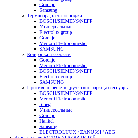
Gorenje
Samsung
Термопара,электро поджиг
BOSCH/SIEMENS/NEFF
Универсальные
Electrolux group
Gorenje
Merloni Elettrodomestici
SAMSUNG
Конфорка и её части
Gorenje
Merloni Elettrodomestici
BOSCH/SIEMENS/NEFF
Electrolux group
SAMSUNG
Противень,решетка,ручка конфорки,аксессуары
BOSCH/SIEMENS/NEFF
Merloni Elettrodomestici
Smeg
Универсальные
Gorenje
Hankel
Samsung
ELECTROLUUX / ZANUSSI / AEG
Запчасти для ВОДОНАГРЕВАТЕЛЕЙ