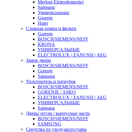
Merloni Elettrodomestici
Samsung
Универсальные
Gorenje
Haier
Сливная помпа и фильтр
Gorenje
BOSCH/SIEMENS/NEFF
KRONA
УНИВЕРСАЛЬНЫЕ
ELECTROLUX / ZANUSSI / AEG
Замок двери
BOSCH/SIEMENS/NEFF
Gorenje
Samsung
Уплотнитель и патрубок
BOSCH/SIEMENS/NEFF
GORENJE / ASKO
ELECTROLUX / ZANUSSI / AEG
УНИВЕРСАЛЬНЫЕ
Samsung
Дверь/ петли / корпусные части
BOSCH/SIEMENS/NEFF
SAMSUNG
Средства по уходу,аксессуары