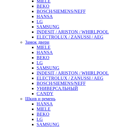
MIELE
BEKO
BOSCH/SIEMENS/NEFF
HANSA
LG
SAMSUNG
INDESIT / ARISTON / WHIRLPOOL
ELECTROLUX / ZANUSSI / AEG
Замок двери
MIELE
HANSA
BEKO
LG
SAMSUNG
INDESIT / ARISTON / WHIRLPOOL
ELECTROLUX / ZANUSSI / AEG
BOSCH/SIEMENS/NEFF
УНИВЕРСАЛЬНЫЙ
CANDY
Шкив и ремень
HANSA
MIELE
BEKO
LG
SAMSUNG