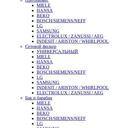
Противовес
MIELE
HANSA
BEKO
BOSCH/SIEMENS/NEFF
LG
SAMSUNG
ELECTROLUX / ZANUSSI / AEG
INDESIT / ARISTON / WHIRLPOOL
Сетевой фильтр
УНИВЕРСАЛЬНЫЙ
MIELE
HANSA
BEKO
BOSCH/SIEMENS/NEFF
LG
SAMSUNG
INDESIT / ARISTON / WHIRLPOOL
ELECTROLUX / ZANUSSI / AEG
Бак и барабан
MIELE
HANSA
BEKO
BOSCH/SIEMENS/NEFF
LG