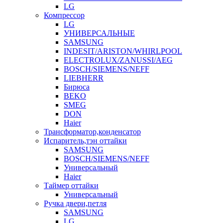
LG
Компрессор
LG
УНИВЕРСАЛЬНЫЕ
SAMSUNG
INDESIT/ARISTON/WHIRLPOOL
ELECTROLUX/ZANUSSI/AEG
BOSCH/SIEMENS/NEFF
LIEBHERR
Бирюса
BEKO
SMEG
DON
Haier
Трансформатор,конденсатор
Испаритель,тэн оттайки
SAMSUNG
BOSCH/SIEMENS/NEFF
Универсальный
Haier
Таймер оттайки
Универсальный
Ручка двери,петля
SAMSUNG
LG