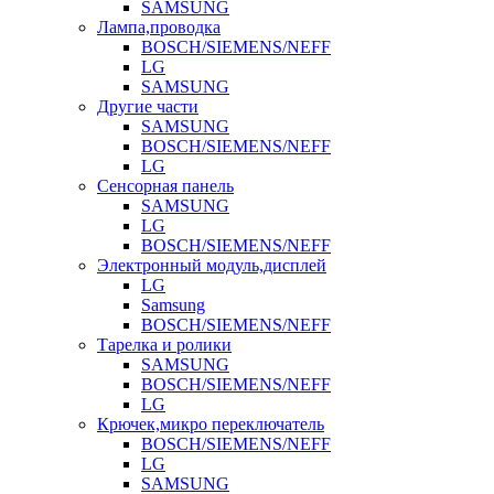
SAMSUNG
Лампа,проводка
BOSCH/SIEMENS/NEFF
LG
SAMSUNG
Другие части
SAMSUNG
BOSCH/SIEMENS/NEFF
LG
Сенсорная панель
SAMSUNG
LG
BOSCH/SIEMENS/NEFF
Электронный модуль,дисплей
LG
Samsung
BOSCH/SIEMENS/NEFF
Тарелка и ролики
SAMSUNG
BOSCH/SIEMENS/NEFF
LG
Крючек,микро переключатель
BOSCH/SIEMENS/NEFF
LG
SAMSUNG