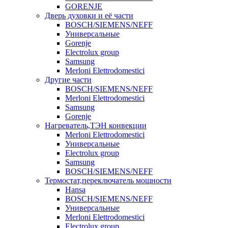
GORENJE
Дверь духовки и её части
BOSCH/SIEMENS/NEFF
Универсальные
Gorenje
Electrolux group
Samsung
Merloni Elettrodomestici
Другие части
BOSCH/SIEMENS/NEFF
Merloni Elettrodomestici
Samsung
Gorenje
Нагреватель,ТЭН конвекции
Merloni Elettrodomestici
Универсальные
Electrolux group
Samsung
BOSCH/SIEMENS/NEFF
Термостат,переключатель мощности
Hansa
BOSCH/SIEMENS/NEFF
Универсальные
Merloni Elettrodomestici
Electrolux group