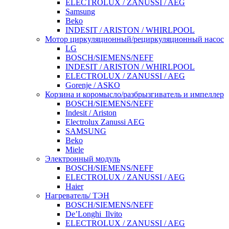
ELECTROLUX / ZANUSSI / AEG
Samsung
Beko
INDESIT / ARISTON / WHIRLPOOL
Мотор циркуляционный/рециркуляционный насос
LG
BOSCH/SIEMENS/NEFF
INDESIT / ARISTON / WHIRLPOOL
ELECTROLUX / ZANUSSI / AEG
Gorenje / ASKO
Корзина и коромысло/разбрызгиватель и импеллер
BOSCH/SIEMENS/NEFF
Indesit / Ariston
Electrolux Zanussi AEG
SAMSUNG
Beko
Miele
Электронный модуль
BOSCH/SIEMENS/NEFF
ELECTROLUX / ZANUSSI / AEG
Haier
Нагреватель/ ТЭН
BOSCH/SIEMENS/NEFF
De’Longhi_Ilvito
ELECTROLUX / ZANUSSI / AEG