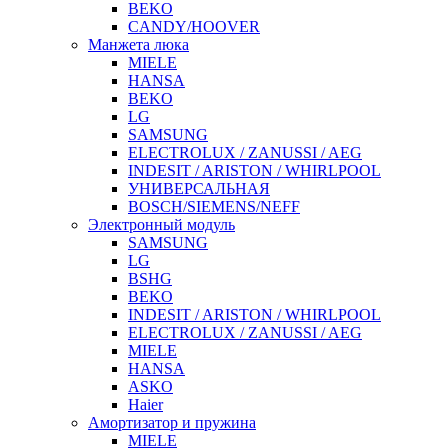
BEKO
CANDY/HOOVER
Манжета люка
MIELE
HANSA
BEKO
LG
SAMSUNG
ELECTROLUX / ZANUSSI / AEG
INDESIT / ARISTON / WHIRLPOOL
УНИВЕРСАЛЬНАЯ
BOSCH/SIEMENS/NEFF
Электронный модуль
SAMSUNG
LG
BSHG
BEKO
INDESIT / ARISTON / WHIRLPOOL
ELECTROLUX / ZANUSSI / AEG
MIELE
HANSA
ASKO
Haier
Амортизатор и пружина
MIELE