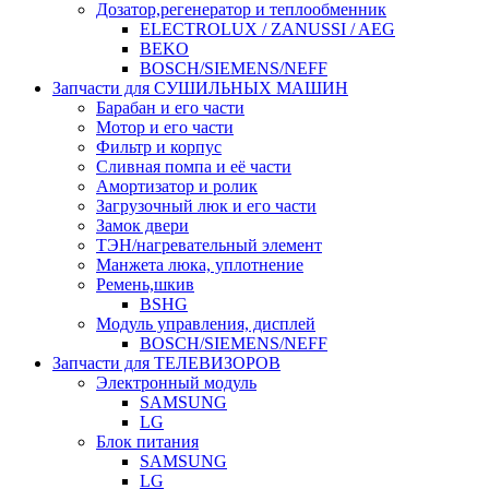
Дозатор,регенератор и теплообменник
ELECTROLUX / ZANUSSI / AEG
BEKO
BOSCH/SIEMENS/NEFF
Запчасти для СУШИЛЬНЫХ МАШИН
Барабан и его части
Мотор и его части
Фильтр и корпус
Сливная помпа и её части
Амортизатор и ролик
Загрузочный люк и его части
Замок двери
ТЭН/нагревательный элемент
Манжета люка, уплотнение
Ремень,шкив
BSHG
Модуль управления, дисплей
BOSCH/SIEMENS/NEFF
Запчасти для ТЕЛЕВИЗОРОВ
Электронный модуль
SAMSUNG
LG
Блок питания
SAMSUNG
LG