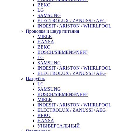
BEKO
LG
SAMSUNG
ELECTROLUX / ZANUSSI / AEG
INDESIT / ARISTON / WHIRLPOOL
Проводка и шнур питания
MIELE
HANSA
BEKO
BOSCH/SIEMENS/NEFF
LG
SAMSUNG
INDESIT / ARISTON / WHIRLPOOL
ELECTROLUX / ZANUSSI / AEG
Патрубок
LG
SAMSUNG
BOSCH/SIEMENS/NEFF
MIELE
INDESIT / ARISTON / WHIRLPOOL
ELECTROLUX / ZANUSSI / AEG
BEKO
HANSA
УНИВЕРСАЛЬНЫЙ