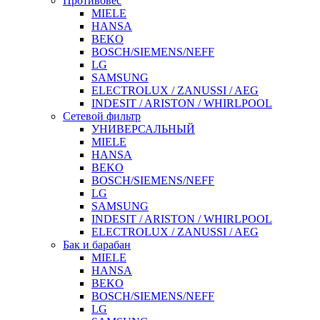
Противовес
MIELE
HANSA
BEKO
BOSCH/SIEMENS/NEFF
LG
SAMSUNG
ELECTROLUX / ZANUSSI / AEG
INDESIT / ARISTON / WHIRLPOOL
Сетевой фильтр
УНИВЕРСАЛЬНЫЙ
MIELE
HANSA
BEKO
BOSCH/SIEMENS/NEFF
LG
SAMSUNG
INDESIT / ARISTON / WHIRLPOOL
ELECTROLUX / ZANUSSI / AEG
Бак и барабан
MIELE
HANSA
BEKO
BOSCH/SIEMENS/NEFF
LG