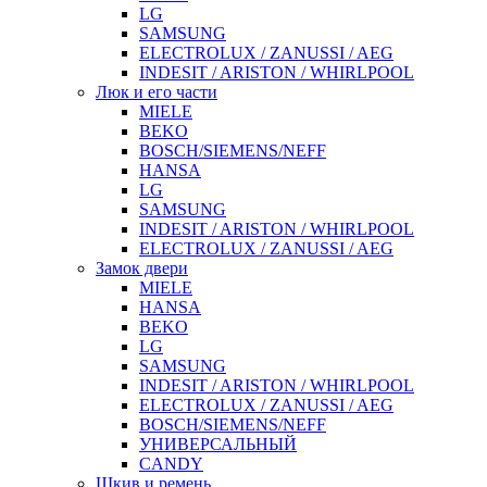
LG
SAMSUNG
ELECTROLUX / ZANUSSI / AEG
INDESIT / ARISTON / WHIRLPOOL
Люк и его части
MIELE
BEKO
BOSCH/SIEMENS/NEFF
HANSA
LG
SAMSUNG
INDESIT / ARISTON / WHIRLPOOL
ELECTROLUX / ZANUSSI / AEG
Замок двери
MIELE
HANSA
BEKO
LG
SAMSUNG
INDESIT / ARISTON / WHIRLPOOL
ELECTROLUX / ZANUSSI / AEG
BOSCH/SIEMENS/NEFF
УНИВЕРСАЛЬНЫЙ
CANDY
Шкив и ремень