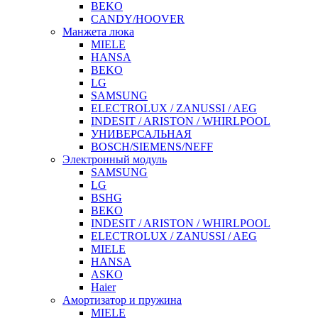
BEKO
CANDY/HOOVER
Манжета люка
MIELE
HANSA
BEKO
LG
SAMSUNG
ELECTROLUX / ZANUSSI / AEG
INDESIT / ARISTON / WHIRLPOOL
УНИВЕРСАЛЬНАЯ
BOSCH/SIEMENS/NEFF
Электронный модуль
SAMSUNG
LG
BSHG
BEKO
INDESIT / ARISTON / WHIRLPOOL
ELECTROLUX / ZANUSSI / AEG
MIELE
HANSA
ASKO
Haier
Амортизатор и пружина
MIELE