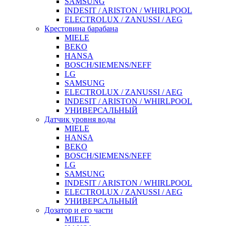
SAMSUNG
INDESIT / ARISTON / WHIRLPOOL
ELECTROLUX / ZANUSSI / AEG
Крестовина барабана
MIELE
BEKO
HANSA
BOSCH/SIEMENS/NEFF
LG
SAMSUNG
ELECTROLUX / ZANUSSI / AEG
INDESIT / ARISTON / WHIRLPOOL
УНИВЕРСАЛЬНЫЙ
Датчик уровня воды
MIELE
HANSA
BEKO
BOSCH/SIEMENS/NEFF
LG
SAMSUNG
INDESIT / ARISTON / WHIRLPOOL
ELECTROLUX / ZANUSSI / AEG
УНИВЕРСАЛЬНЫЙ
Дозатор и его части
MIELE