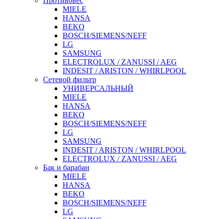
Противовес
MIELE
HANSA
BEKO
BOSCH/SIEMENS/NEFF
LG
SAMSUNG
ELECTROLUX / ZANUSSI / AEG
INDESIT / ARISTON / WHIRLPOOL
Сетевой фильтр
УНИВЕРСАЛЬНЫЙ
MIELE
HANSA
BEKO
BOSCH/SIEMENS/NEFF
LG
SAMSUNG
INDESIT / ARISTON / WHIRLPOOL
ELECTROLUX / ZANUSSI / AEG
Бак и барабан
MIELE
HANSA
BEKO
BOSCH/SIEMENS/NEFF
LG