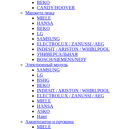
BEKO
CANDY/HOOVER
Манжета люка
MIELE
HANSA
BEKO
LG
SAMSUNG
ELECTROLUX / ZANUSSI / AEG
INDESIT / ARISTON / WHIRLPOOL
УНИВЕРСАЛЬНАЯ
BOSCH/SIEMENS/NEFF
Электронный модуль
SAMSUNG
LG
BSHG
BEKO
INDESIT / ARISTON / WHIRLPOOL
ELECTROLUX / ZANUSSI / AEG
MIELE
HANSA
ASKO
Haier
Амортизатор и пружина
MIELE