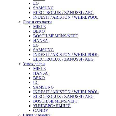
LG
SAMSUNG
ELECTROLUX / ZANUSSI / AEG
INDESIT / ARISTON / WHIRLPOOL
Люк и его части
MIELE
BEKO
BOSCH/SIEMENS/NEFF
HANSA
LG
SAMSUNG
INDESIT / ARISTON / WHIRLPOOL
ELECTROLUX / ZANUSSI / AEG
Замок двери
MIELE
HANSA
BEKO
LG
SAMSUNG
INDESIT / ARISTON / WHIRLPOOL
ELECTROLUX / ZANUSSI / AEG
BOSCH/SIEMENS/NEFF
УНИВЕРСАЛЬНЫЙ
CANDY
Шкив и ремень