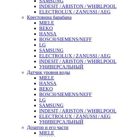
SAMSUNG
INDESIT / ARISTON / WHIRLPOOL
ELECTROLUX / ZANUSSI / AEG
Крестовина барабана
MIELE
BEKO
HANSA
BOSCH/SIEMENS/NEFF
LG
SAMSUNG
ELECTROLUX / ZANUSSI / AEG
INDESIT / ARISTON / WHIRLPOOL
УНИВЕРСАЛЬНЫЙ
Датчик уровня воды
MIELE
HANSA
BEKO
BOSCH/SIEMENS/NEFF
LG
SAMSUNG
INDESIT / ARISTON / WHIRLPOOL
ELECTROLUX / ZANUSSI / AEG
УНИВЕРСАЛЬНЫЙ
Дозатор и его части
MIELE