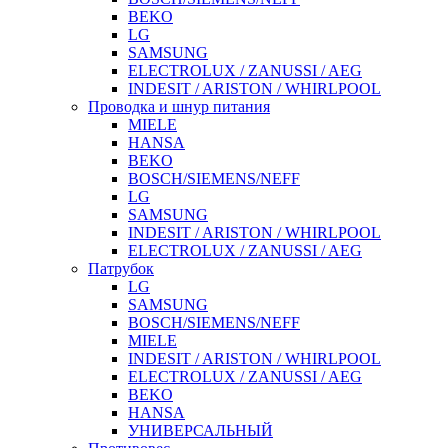
BEKO
LG
SAMSUNG
ELECTROLUX / ZANUSSI / AEG
INDESIT / ARISTON / WHIRLPOOL
Проводка и шнур питания
MIELE
HANSA
BEKO
BOSCH/SIEMENS/NEFF
LG
SAMSUNG
INDESIT / ARISTON / WHIRLPOOL
ELECTROLUX / ZANUSSI / AEG
Патрубок
LG
SAMSUNG
BOSCH/SIEMENS/NEFF
MIELE
INDESIT / ARISTON / WHIRLPOOL
ELECTROLUX / ZANUSSI / AEG
BEKO
HANSA
УНИВЕРСАЛЬНЫЙ