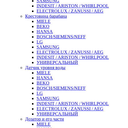
SAMSUNG
INDESIT / ARISTON / WHIRLPOOL
ELECTROLUX / ZANUSSI / AEG
Крестовина барабана
MIELE
BEKO
HANSA
BOSCH/SIEMENS/NEFF
LG
SAMSUNG
ELECTROLUX / ZANUSSI / AEG
INDESIT / ARISTON / WHIRLPOOL
УНИВЕРСАЛЬНЫЙ
Датчик уровня воды
MIELE
HANSA
BEKO
BOSCH/SIEMENS/NEFF
LG
SAMSUNG
INDESIT / ARISTON / WHIRLPOOL
ELECTROLUX / ZANUSSI / AEG
УНИВЕРСАЛЬНЫЙ
Дозатор и его части
MIELE