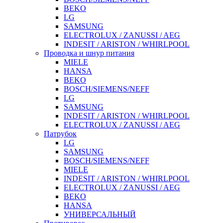
BEKO
LG
SAMSUNG
ELECTROLUX / ZANUSSI / AEG
INDESIT / ARISTON / WHIRLPOOL
Проводка и шнур питания
MIELE
HANSA
BEKO
BOSCH/SIEMENS/NEFF
LG
SAMSUNG
INDESIT / ARISTON / WHIRLPOOL
ELECTROLUX / ZANUSSI / AEG
Патрубок
LG
SAMSUNG
BOSCH/SIEMENS/NEFF
MIELE
INDESIT / ARISTON / WHIRLPOOL
ELECTROLUX / ZANUSSI / AEG
BEKO
HANSA
УНИВЕРСАЛЬНЫЙ