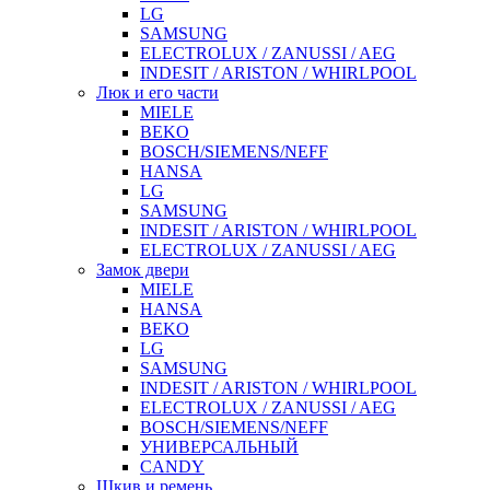
LG
SAMSUNG
ELECTROLUX / ZANUSSI / AEG
INDESIT / ARISTON / WHIRLPOOL
Люк и его части
MIELE
BEKO
BOSCH/SIEMENS/NEFF
HANSA
LG
SAMSUNG
INDESIT / ARISTON / WHIRLPOOL
ELECTROLUX / ZANUSSI / AEG
Замок двери
MIELE
HANSA
BEKO
LG
SAMSUNG
INDESIT / ARISTON / WHIRLPOOL
ELECTROLUX / ZANUSSI / AEG
BOSCH/SIEMENS/NEFF
УНИВЕРСАЛЬНЫЙ
CANDY
Шкив и ремень