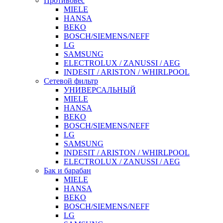
Противовес
MIELE
HANSA
BEKO
BOSCH/SIEMENS/NEFF
LG
SAMSUNG
ELECTROLUX / ZANUSSI / AEG
INDESIT / ARISTON / WHIRLPOOL
Сетевой фильтр
УНИВЕРСАЛЬНЫЙ
MIELE
HANSA
BEKO
BOSCH/SIEMENS/NEFF
LG
SAMSUNG
INDESIT / ARISTON / WHIRLPOOL
ELECTROLUX / ZANUSSI / AEG
Бак и барабан
MIELE
HANSA
BEKO
BOSCH/SIEMENS/NEFF
LG