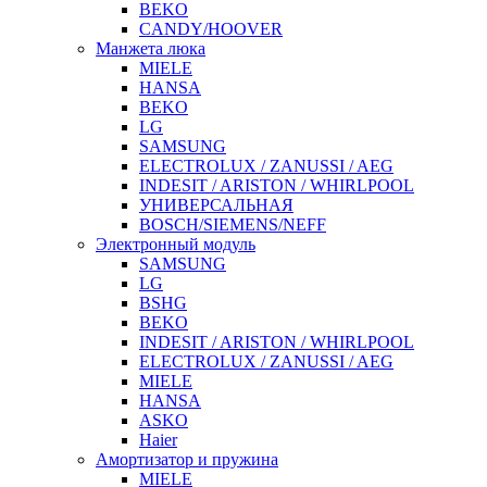
BEKO
CANDY/HOOVER
Манжета люка
MIELE
HANSA
BEKO
LG
SAMSUNG
ELECTROLUX / ZANUSSI / AEG
INDESIT / ARISTON / WHIRLPOOL
УНИВЕРСАЛЬНАЯ
BOSCH/SIEMENS/NEFF
Электронный модуль
SAMSUNG
LG
BSHG
BEKO
INDESIT / ARISTON / WHIRLPOOL
ELECTROLUX / ZANUSSI / AEG
MIELE
HANSA
ASKO
Haier
Амортизатор и пружина
MIELE