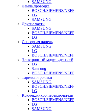
SAMSUNG
Лампа,проводка
BOSCH/SIEMENS/NEFF
LG
SAMSUNG
Другие части
SAMSUNG
BOSCH/SIEMENS/NEFF
LG
Сенсорная панель
SAMSUNG
LG
BOSCH/SIEMENS/NEFF
Электронный модуль,дисплей
LG
Samsung
BOSCH/SIEMENS/NEFF
Тарелка и ролики
SAMSUNG
BOSCH/SIEMENS/NEFF
LG
Крючек,микро переключатель
BOSCH/SIEMENS/NEFF
LG
SAMSUNG