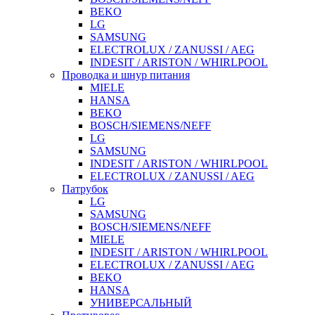
BEKO
LG
SAMSUNG
ELECTROLUX / ZANUSSI / AEG
INDESIT / ARISTON / WHIRLPOOL
Проводка и шнур питания
MIELE
HANSA
BEKO
BOSCH/SIEMENS/NEFF
LG
SAMSUNG
INDESIT / ARISTON / WHIRLPOOL
ELECTROLUX / ZANUSSI / AEG
Патрубок
LG
SAMSUNG
BOSCH/SIEMENS/NEFF
MIELE
INDESIT / ARISTON / WHIRLPOOL
ELECTROLUX / ZANUSSI / AEG
BEKO
HANSA
УНИВЕРСАЛЬНЫЙ