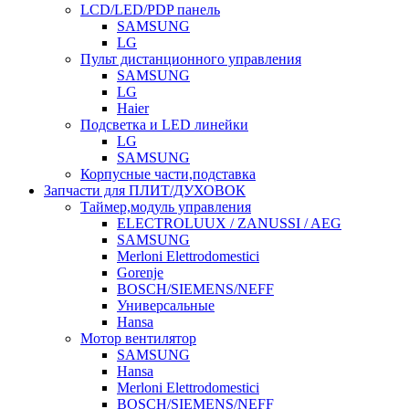
LCD/LED/PDP панель
SAMSUNG
LG
Пульт дистанционного управления
SAMSUNG
LG
Haier
Подсветка и LED линейки
LG
SAMSUNG
Корпусные части,подставка
Запчасти для ПЛИТ/ДУХОВОК
Таймер,модуль управления
ELECTROLUUX / ZANUSSI / AEG
SAMSUNG
Merloni Elettrodomestici
Gorenje
BOSCH/SIEMENS/NEFF
Универсальные
Hansa
Мотор вентилятор
SAMSUNG
Hansa
Merloni Elettrodomestici
BOSCH/SIEMENS/NEFF