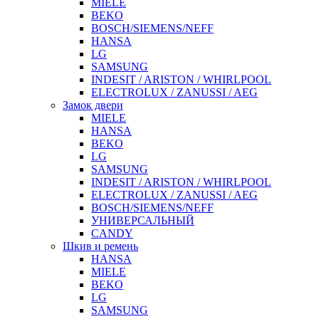
MIELE
BEKO
BOSCH/SIEMENS/NEFF
HANSA
LG
SAMSUNG
INDESIT / ARISTON / WHIRLPOOL
ELECTROLUX / ZANUSSI / AEG
Замок двери
MIELE
HANSA
BEKO
LG
SAMSUNG
INDESIT / ARISTON / WHIRLPOOL
ELECTROLUX / ZANUSSI / AEG
BOSCH/SIEMENS/NEFF
УНИВЕРСАЛЬНЫЙ
CANDY
Шкив и ремень
HANSA
MIELE
BEKO
LG
SAMSUNG