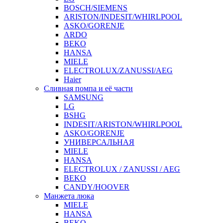
BOSCH/SIEMENS
ARISTON/INDESIT/WHIRLPOOL
ASKO/GORENJE
ARDO
BEKO
HANSA
MIELE
ELECTROLUX/ZANUSSI/AEG
Haier
Сливная помпа и её части
SAMSUNG
LG
BSHG
INDESIT/ARISTON/WHIRLPOOL
ASKO/GORENJE
УНИВЕРСАЛЬНАЯ
MIELE
HANSA
ELECTROLUX / ZANUSSI / AEG
BEKO
CANDY/HOOVER
Манжета люка
MIELE
HANSA
BEKO