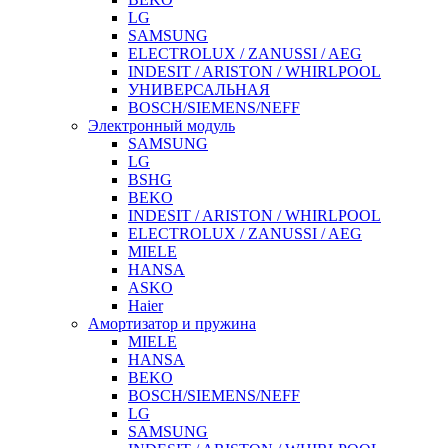
LG
SAMSUNG
ELECTROLUX / ZANUSSI / AEG
INDESIT / ARISTON / WHIRLPOOL
УНИВЕРСАЛЬНАЯ
BOSCH/SIEMENS/NEFF
Электронный модуль
SAMSUNG
LG
BSHG
BEKO
INDESIT / ARISTON / WHIRLPOOL
ELECTROLUX / ZANUSSI / AEG
MIELE
HANSA
ASKO
Haier
Амортизатор и пружина
MIELE
HANSA
BEKO
BOSCH/SIEMENS/NEFF
LG
SAMSUNG