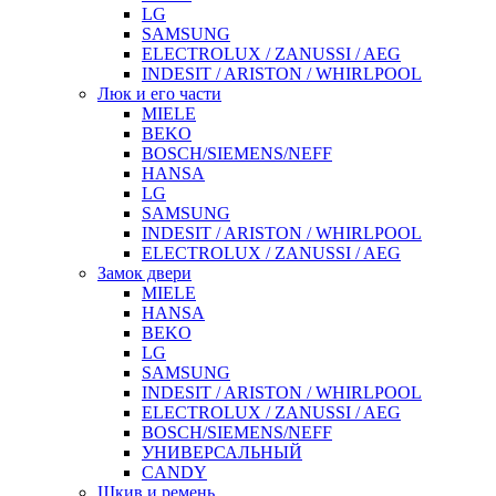
LG
SAMSUNG
ELECTROLUX / ZANUSSI / AEG
INDESIT / ARISTON / WHIRLPOOL
Люк и его части
MIELE
BEKO
BOSCH/SIEMENS/NEFF
HANSA
LG
SAMSUNG
INDESIT / ARISTON / WHIRLPOOL
ELECTROLUX / ZANUSSI / AEG
Замок двери
MIELE
HANSA
BEKO
LG
SAMSUNG
INDESIT / ARISTON / WHIRLPOOL
ELECTROLUX / ZANUSSI / AEG
BOSCH/SIEMENS/NEFF
УНИВЕРСАЛЬНЫЙ
CANDY
Шкив и ремень