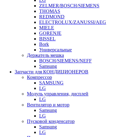
LG
ZELMER/BOSCH/SIEMENS
THOMAS
REDMOND
ELECTROLUX/ZANUSSI/AEG
MIELE
GORENJE
BISSEL
Bork
Универсальные
Держатель мешка
BOSCH/SIEMENS/NEFF
Samsung
Запчасти для КОНДИЦИОНЕРОВ
Компрессор
SAMSUNG
LG
Модуль управления, дисплей
LG
Вентилятор и мотор
Samsung
LG
Пусковой конденсатор
Samsung
LG