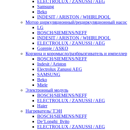
ELECTROLUX / ZANUSSI / AEG
Samsung
Beko
INDESIT / ARISTON / WHIRLPOOL
Мотор циркуляционный/рециркуляционный насос
LG
BOSCH/SIEMENS/NEFF
INDESIT / ARISTON / WHIRLPOOL
ELECTROLUX / ZANUSSI / AEG
Gorenje / ASKO
Корзина и коромысло/разбрызгиватель и импеллер
BOSCH/SIEMENS/NEFF
Indesit / Ariston
Electrolux Zanussi AEG
SAMSUNG
Beko
Miele
Электронный модуль
BOSCH/SIEMENS/NEFF
ELECTROLUX / ZANUSSI / AEG
Haier
Нагреватель/ ТЭН
BOSCH/SIEMENS/NEFF
De’Longhi_Ilvito
ELECTROLUX / ZANUSSI / AEG