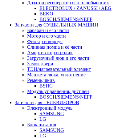
Дозатор,регенератор и теплообменник
ELECTROLUX / ZANUSSI / AEG
BEKO
BOSCH/SIEMENS/NEFF
Запчасти для СУШИЛЬНЫХ МАШИН
Барабан и его части
Мотор и его части
Фильтр и корпус
Сливная помпа и её части
Амортизатор и ролик
Загрузочный люк и его части
Замок двери
ТЭН/нагревательный элемент
Манжета люка, уплотнение
Ремень,шкив
BSHG
Модуль управления, дисплей
BOSCH/SIEMENS/NEFF
Запчасти для ТЕЛЕВИЗОРОВ
Электронный модуль
SAMSUNG
LG
Блок питания
SAMSUNG
LG