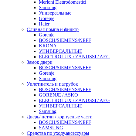
Merloni Elettrodomestici
Samsung
Универсальные
Gorenje
Haier
Сливная помпа и фильтр
Gorenje
BOSCH/SIEMENS/NEFF
KRONA
УНИВЕРСАЛЬНЫЕ
ELECTROLUX / ZANUSSI / AEG
Замок двери
BOSCH/SIEMENS/NEFF
Gorenje
Samsung
Уплотнитель и патрубок
BOSCH/SIEMENS/NEFF
GORENJE / ASKO
ELECTROLUX / ZANUSSI / AEG
УНИВЕРСАЛЬНЫЕ
Samsung
Дверь/ петли / корпусные части
BOSCH/SIEMENS/NEFF
SAMSUNG
Средства по уходу,аксессуары