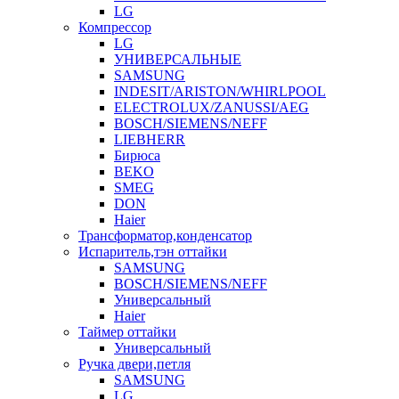
LG
Компрессор
LG
УНИВЕРСАЛЬНЫЕ
SAMSUNG
INDESIT/ARISTON/WHIRLPOOL
ELECTROLUX/ZANUSSI/AEG
BOSCH/SIEMENS/NEFF
LIEBHERR
Бирюса
BEKO
SMEG
DON
Haier
Трансформатор,конденсатор
Испаритель,тэн оттайки
SAMSUNG
BOSCH/SIEMENS/NEFF
Универсальный
Haier
Таймер оттайки
Универсальный
Ручка двери,петля
SAMSUNG
LG