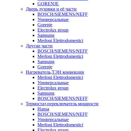
GORENJE
Дверь духовки и её части
BOSCH/SIEMENS/NEFF
Универсальные
Gorenje
Electrolux group
Samsung
Merloni Elettrodomestici
Другие части
BOSCH/SIEMENS/NEFF
Merloni Elettrodomestici
Samsung
Gorenje
Нагреватель,ТЭН конвекции
Merloni Elettrodomestici
Универсальные
Electrolux group
Samsung
BOSCH/SIEMENS/NEFF
Термостат,переключатель мощности
Hansa
BOSCH/SIEMENS/NEFF
Универсальные
Merloni Elettrodomestici
Electrolux group