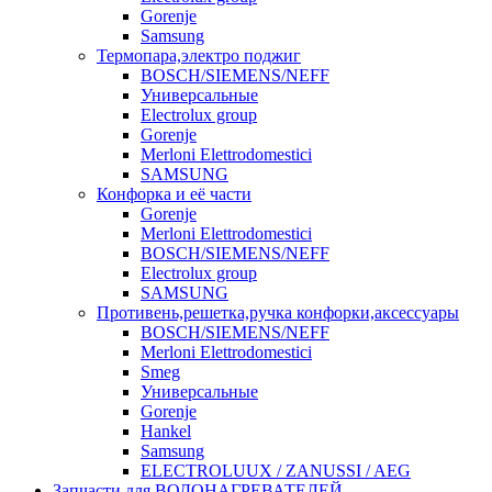
Gorenje
Samsung
Термопара,электро поджиг
BOSCH/SIEMENS/NEFF
Универсальные
Electrolux group
Gorenje
Merloni Elettrodomestici
SAMSUNG
Конфорка и её части
Gorenje
Merloni Elettrodomestici
BOSCH/SIEMENS/NEFF
Electrolux group
SAMSUNG
Противень,решетка,ручка конфорки,аксессуары
BOSCH/SIEMENS/NEFF
Merloni Elettrodomestici
Smeg
Универсальные
Gorenje
Hankel
Samsung
ELECTROLUUX / ZANUSSI / AEG
Запчасти для ВОДОНАГРЕВАТЕЛЕЙ