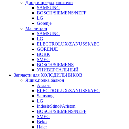
Диод и предохранители
SAMSUNG
BOSCH/SIEMENS/NEFF
LG
Gorenje
Магнетрон
SAMSUNG
LG
ELECTROLUX/ZANUSSI/AEG
GORENJE
BORK
SMEG
BOSCH/SIEMENS
УНИВЕРСАЛЬНЫЙ
Запчасти для ХОЛОДИЛЬНИКОВ
Ящик,полка,балкон
Атлант
ELECTROLUX/ZANUSSI/AEG
Samsung
LG
Indesit/Stinol/Ariston
BOSCH/SIEMENS/NEFF
SMEG
Beko
Haier