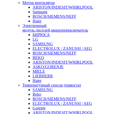
Мотор вентилятор
ARISTON/INDESIT/WHIRLPOOL
Samsung
BOSCH/SIEMENS/NEFF
Haier
Электронный
модуль,дисплей,микропереключатель
БИРЮСА
LG
SAMSUNG
ELECTROLUX / ZANUSSI / AEG
BOSCH/SIEMENS/NEFF
BEKO
ARISTON/INDESIT/WHIRLPOOL
ASKO/GORENJE
MIELE
LIEBHERR
Haier
Температурный сенсор,термостат
SAMSUNG
Beko
BOSCH/SIEMENS/NEFF
ELECTROLUX / ZANUSSI / AEG
Gorenje
ARISTON/INDESIT/WHIRLPOOL