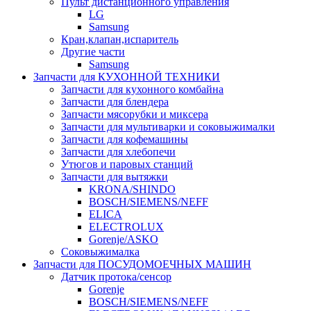
Пульт дистанционного управления
LG
Samsung
Кран,клапан,испаритель
Другие части
Samsung
Запчасти для КУХОННОЙ ТЕХНИКИ
Запчасти для кухонного комбайна
Запчасти для блендера
Запчасти мясорубки и миксера
Запчасти для мультиварки и соковыжималки
Запчасти для кофемашины
Запчасти для хлебопечи
Утюгов и паровых станций
Запчасти для вытяжки
KRONA/SHINDO
BOSCH/SIEMENS/NEFF
ELICA
ELECTROLUX
Gorenje/ASKO
Соковыжималка
Запчасти для ПОСУДОМОЕЧНЫХ МАШИН
Датчик протока/сенсор
Gorenje
BOSCH/SIEMENS/NEFF