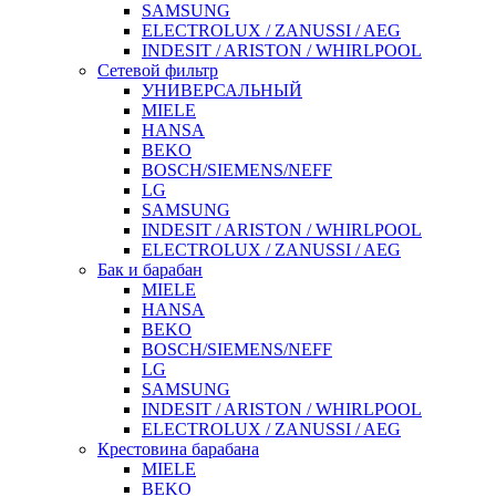
SAMSUNG
ELECTROLUX / ZANUSSI / AEG
INDESIT / ARISTON / WHIRLPOOL
Сетевой фильтр
УНИВЕРСАЛЬНЫЙ
MIELE
HANSA
BEKO
BOSCH/SIEMENS/NEFF
LG
SAMSUNG
INDESIT / ARISTON / WHIRLPOOL
ELECTROLUX / ZANUSSI / AEG
Бак и барабан
MIELE
HANSA
BEKO
BOSCH/SIEMENS/NEFF
LG
SAMSUNG
INDESIT / ARISTON / WHIRLPOOL
ELECTROLUX / ZANUSSI / AEG
Крестовина барабана
MIELE
BEKO