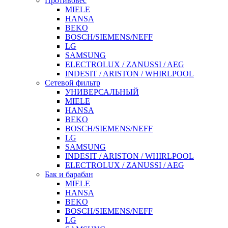
Противовес
MIELE
HANSA
BEKO
BOSCH/SIEMENS/NEFF
LG
SAMSUNG
ELECTROLUX / ZANUSSI / AEG
INDESIT / ARISTON / WHIRLPOOL
Сетевой фильтр
УНИВЕРСАЛЬНЫЙ
MIELE
HANSA
BEKO
BOSCH/SIEMENS/NEFF
LG
SAMSUNG
INDESIT / ARISTON / WHIRLPOOL
ELECTROLUX / ZANUSSI / AEG
Бак и барабан
MIELE
HANSA
BEKO
BOSCH/SIEMENS/NEFF
LG