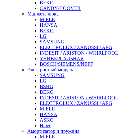
BEKO
CANDY/HOOVER
Манжета люка
MIELE
HANSA
BEKO
LG
SAMSUNG
ELECTROLUX / ZANUSSI / AEG
INDESIT / ARISTON / WHIRLPOOL
УНИВЕРСАЛЬНАЯ
BOSCH/SIEMENS/NEFF
Электронный модуль
SAMSUNG
LG
BSHG
BEKO
INDESIT / ARISTON / WHIRLPOOL
ELECTROLUX / ZANUSSI / AEG
MIELE
HANSA
ASKO
Haier
Амортизатор и пружина
MIELE