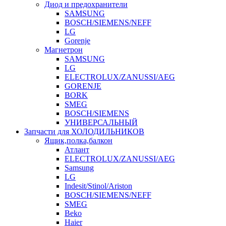
Диод и предохранители
SAMSUNG
BOSCH/SIEMENS/NEFF
LG
Gorenje
Магнетрон
SAMSUNG
LG
ELECTROLUX/ZANUSSI/AEG
GORENJE
BORK
SMEG
BOSCH/SIEMENS
УНИВЕРСАЛЬНЫЙ
Запчасти для ХОЛОДИЛЬНИКОВ
Ящик,полка,балкон
Атлант
ELECTROLUX/ZANUSSI/AEG
Samsung
LG
Indesit/Stinol/Ariston
BOSCH/SIEMENS/NEFF
SMEG
Beko
Haier