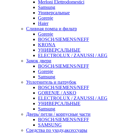
Merloni Elettrodomestici
Samsung
Универсальные
Gorenje
Haier
Сливная помпа и фильтр
Gorenje
BOSCH/SIEMENS/NEFF
KRONA
УНИВЕРСАЛЬНЫЕ
ELECTROLUX / ZANUSSI / AEG
Замок двери
BOSCH/SIEMENS/NEFF
Gorenje
Samsung
Уплотнитель и патрубок
BOSCH/SIEMENS/NEFF
GORENJE / ASKO
ELECTROLUX / ZANUSSI / AEG
УНИВЕРСАЛЬНЫЕ
Samsung
Дверь/ петли / корпусные части
BOSCH/SIEMENS/NEFF
SAMSUNG
Средства по уходу,аксессуары