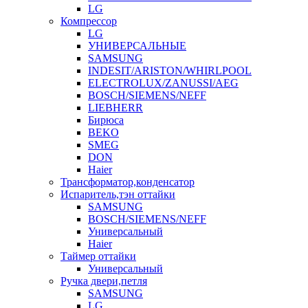
LG
Компрессор
LG
УНИВЕРСАЛЬНЫЕ
SAMSUNG
INDESIT/ARISTON/WHIRLPOOL
ELECTROLUX/ZANUSSI/AEG
BOSCH/SIEMENS/NEFF
LIEBHERR
Бирюса
BEKO
SMEG
DON
Haier
Трансформатор,конденсатор
Испаритель,тэн оттайки
SAMSUNG
BOSCH/SIEMENS/NEFF
Универсальный
Haier
Таймер оттайки
Универсальный
Ручка двери,петля
SAMSUNG
LG