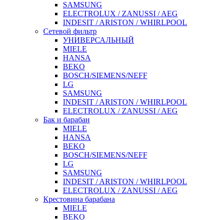
SAMSUNG
ELECTROLUX / ZANUSSI / AEG
INDESIT / ARISTON / WHIRLPOOL
Сетевой фильтр
УНИВЕРСАЛЬНЫЙ
MIELE
HANSA
BEKO
BOSCH/SIEMENS/NEFF
LG
SAMSUNG
INDESIT / ARISTON / WHIRLPOOL
ELECTROLUX / ZANUSSI / AEG
Бак и барабан
MIELE
HANSA
BEKO
BOSCH/SIEMENS/NEFF
LG
SAMSUNG
INDESIT / ARISTON / WHIRLPOOL
ELECTROLUX / ZANUSSI / AEG
Крестовина барабана
MIELE
BEKO