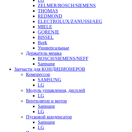
LG
ZELMER/BOSCH/SIEMENS
THOMAS
REDMOND
ELECTROLUX/ZANUSSI/AEG
MIELE
GORENJE
BISSEL
Bork
Универсальные
Держатель мешка
BOSCH/SIEMENS/NEFF
Samsung
Запчасти для КОНДИЦИОНЕРОВ
Компрессор
SAMSUNG
LG
Модуль управления, дисплей
LG
Вентилятор и мотор
Samsung
LG
Пусковой конденсатор
Samsung
LG