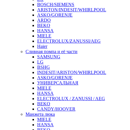
BOSCH/SIEMENS
ARISTON/INDESIT/WHIRLPOOL
ASKO/GORENJE
ARDO
BEKO
HANSA
MIELE
ELECTROLUX/ZANUSSI/AEG
Haier
Сливная помпа и её части
SAMSUNG
LG
BSHG
INDESIT/ARISTON/WHIRLPOOL
ASKO/GORENJE
УНИВЕРСАЛЬНАЯ
MIELE
HANSA
ELECTROLUX / ZANUSSI / AEG
BEKO
CANDY/HOOVER
Манжета люка
MIELE
HANSA
BEKO