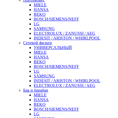
Противовес
MIELE
HANSA
BEKO
BOSCH/SIEMENS/NEFF
LG
SAMSUNG
ELECTROLUX / ZANUSSI / AEG
INDESIT / ARISTON / WHIRLPOOL
Сетевой фильтр
УНИВЕРСАЛЬНЫЙ
MIELE
HANSA
BEKO
BOSCH/SIEMENS/NEFF
LG
SAMSUNG
INDESIT / ARISTON / WHIRLPOOL
ELECTROLUX / ZANUSSI / AEG
Бак и барабан
MIELE
HANSA
BEKO
BOSCH/SIEMENS/NEFF
LG