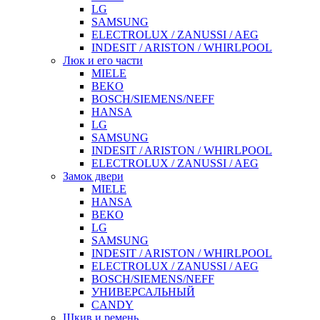
LG
SAMSUNG
ELECTROLUX / ZANUSSI / AEG
INDESIT / ARISTON / WHIRLPOOL
Люк и его части
MIELE
BEKO
BOSCH/SIEMENS/NEFF
HANSA
LG
SAMSUNG
INDESIT / ARISTON / WHIRLPOOL
ELECTROLUX / ZANUSSI / AEG
Замок двери
MIELE
HANSA
BEKO
LG
SAMSUNG
INDESIT / ARISTON / WHIRLPOOL
ELECTROLUX / ZANUSSI / AEG
BOSCH/SIEMENS/NEFF
УНИВЕРСАЛЬНЫЙ
CANDY
Шкив и ремень