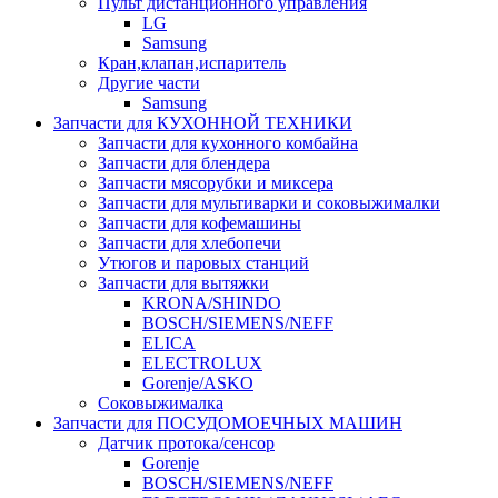
Пульт дистанционного управления
LG
Samsung
Кран,клапан,испаритель
Другие части
Samsung
Запчасти для КУХОННОЙ ТЕХНИКИ
Запчасти для кухонного комбайна
Запчасти для блендера
Запчасти мясорубки и миксера
Запчасти для мультиварки и соковыжималки
Запчасти для кофемашины
Запчасти для хлебопечи
Утюгов и паровых станций
Запчасти для вытяжки
KRONA/SHINDO
BOSCH/SIEMENS/NEFF
ELICA
ELECTROLUX
Gorenje/ASKO
Соковыжималка
Запчасти для ПОСУДОМОЕЧНЫХ МАШИН
Датчик протока/сенсор
Gorenje
BOSCH/SIEMENS/NEFF