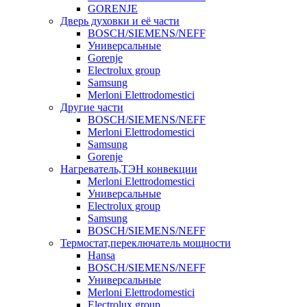
GORENJE
Дверь духовки и её части
BOSCH/SIEMENS/NEFF
Универсальные
Gorenje
Electrolux group
Samsung
Merloni Elettrodomestici
Другие части
BOSCH/SIEMENS/NEFF
Merloni Elettrodomestici
Samsung
Gorenje
Нагреватель,ТЭН конвекции
Merloni Elettrodomestici
Универсальные
Electrolux group
Samsung
BOSCH/SIEMENS/NEFF
Термостат,переключатель мощности
Hansa
BOSCH/SIEMENS/NEFF
Универсальные
Merloni Elettrodomestici
Electrolux group