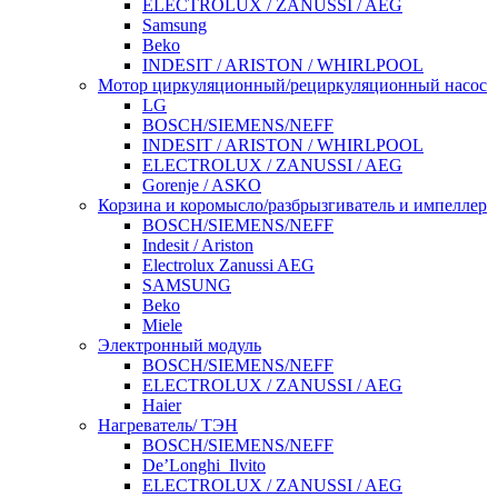
ELECTROLUX / ZANUSSI / AEG
Samsung
Beko
INDESIT / ARISTON / WHIRLPOOL
Мотор циркуляционный/рециркуляционный насос
LG
BOSCH/SIEMENS/NEFF
INDESIT / ARISTON / WHIRLPOOL
ELECTROLUX / ZANUSSI / AEG
Gorenje / ASKO
Корзина и коромысло/разбрызгиватель и импеллер
BOSCH/SIEMENS/NEFF
Indesit / Ariston
Electrolux Zanussi AEG
SAMSUNG
Beko
Miele
Электронный модуль
BOSCH/SIEMENS/NEFF
ELECTROLUX / ZANUSSI / AEG
Haier
Нагреватель/ ТЭН
BOSCH/SIEMENS/NEFF
De’Longhi_Ilvito
ELECTROLUX / ZANUSSI / AEG