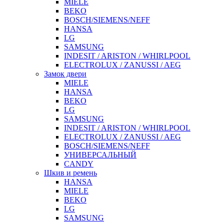
MIELE
BEKO
BOSCH/SIEMENS/NEFF
HANSA
LG
SAMSUNG
INDESIT / ARISTON / WHIRLPOOL
ELECTROLUX / ZANUSSI / AEG
Замок двери
MIELE
HANSA
BEKO
LG
SAMSUNG
INDESIT / ARISTON / WHIRLPOOL
ELECTROLUX / ZANUSSI / AEG
BOSCH/SIEMENS/NEFF
УНИВЕРСАЛЬНЫЙ
CANDY
Шкив и ремень
HANSA
MIELE
BEKO
LG
SAMSUNG