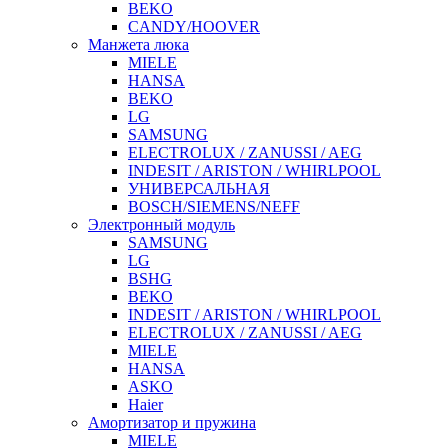
BEKO
CANDY/HOOVER
Манжета люка
MIELE
HANSA
BEKO
LG
SAMSUNG
ELECTROLUX / ZANUSSI / AEG
INDESIT / ARISTON / WHIRLPOOL
УНИВЕРСАЛЬНАЯ
BOSCH/SIEMENS/NEFF
Электронный модуль
SAMSUNG
LG
BSHG
BEKO
INDESIT / ARISTON / WHIRLPOOL
ELECTROLUX / ZANUSSI / AEG
MIELE
HANSA
ASKO
Haier
Амортизатор и пружина
MIELE