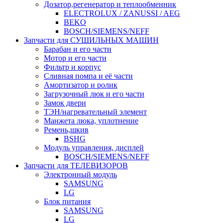
Дозатор,регенератор и теплообменник
ELECTROLUX / ZANUSSI / AEG
BEKO
BOSCH/SIEMENS/NEFF
Запчасти для СУШИЛЬНЫХ МАШИН
Барабан и его части
Мотор и его части
Фильтр и корпус
Сливная помпа и её части
Амортизатор и ролик
Загрузочный люк и его части
Замок двери
ТЭН/нагревательный элемент
Манжета люка, уплотнение
Ремень,шкив
BSHG
Модуль управления, дисплей
BOSCH/SIEMENS/NEFF
Запчасти для ТЕЛЕВИЗОРОВ
Электронный модуль
SAMSUNG
LG
Блок питания
SAMSUNG
LG