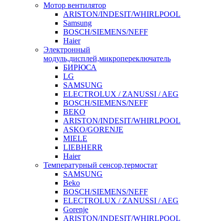
Мотор вентилятор
ARISTON/INDESIT/WHIRLPOOL
Samsung
BOSCH/SIEMENS/NEFF
Haier
Электронный
модуль,дисплей,микропереключатель
БИРЮСА
LG
SAMSUNG
ELECTROLUX / ZANUSSI / AEG
BOSCH/SIEMENS/NEFF
BEKO
ARISTON/INDESIT/WHIRLPOOL
ASKO/GORENJE
MIELE
LIEBHERR
Haier
Температурный сенсор,термостат
SAMSUNG
Beko
BOSCH/SIEMENS/NEFF
ELECTROLUX / ZANUSSI / AEG
Gorenje
ARISTON/INDESIT/WHIRLPOOL