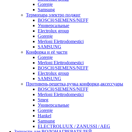
Gorenje
Samsung
Термопара,электро поджиг
BOSCH/SIEMENS/NEFF
Универсальные
Electrolux group
Gorenje
Merloni Elettrodomestici
SAMSUNG
Конфорка и её части
Gorenje
Merloni Elettrodomestici
BOSCH/SIEMENS/NEFF
Electrolux group
SAMSUNG
Противень,решетка,ручка конфорки,аксессуары
BOSCH/SIEMENS/NEFF
Merloni Elettrodomestici
Smeg
Универсальные
Gorenje
Hankel
Samsung
ELECTROLUUX / ZANUSSI / AEG
Запчасти для ВОДОНАГРЕВАТЕЛЕЙ