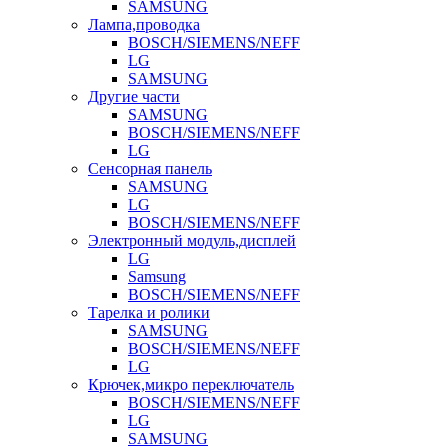
SAMSUNG
Лампа,проводка
BOSCH/SIEMENS/NEFF
LG
SAMSUNG
Другие части
SAMSUNG
BOSCH/SIEMENS/NEFF
LG
Сенсорная панель
SAMSUNG
LG
BOSCH/SIEMENS/NEFF
Электронный модуль,дисплей
LG
Samsung
BOSCH/SIEMENS/NEFF
Тарелка и ролики
SAMSUNG
BOSCH/SIEMENS/NEFF
LG
Крючек,микро переключатель
BOSCH/SIEMENS/NEFF
LG
SAMSUNG