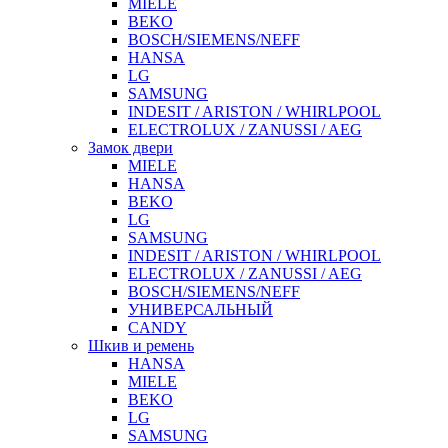
MIELE
BEKO
BOSCH/SIEMENS/NEFF
HANSA
LG
SAMSUNG
INDESIT / ARISTON / WHIRLPOOL
ELECTROLUX / ZANUSSI / AEG
Замок двери
MIELE
HANSA
BEKO
LG
SAMSUNG
INDESIT / ARISTON / WHIRLPOOL
ELECTROLUX / ZANUSSI / AEG
BOSCH/SIEMENS/NEFF
УНИВЕРСАЛЬНЫЙ
CANDY
Шкив и ремень
HANSA
MIELE
BEKO
LG
SAMSUNG