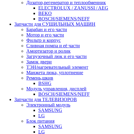
Дозатор,регенератор и теплообменник
ELECTROLUX / ZANUSSI / AEG
BEKO
BOSCH/SIEMENS/NEFF
Запчасти для СУШИЛЬНЫХ МАШИН
Барабан и его части
Мотор и его части
Фильтр и корпус
Сливная помпа и её части
Амортизатор и ролик
Загрузочный люк и его части
Замок двери
ТЭН/нагревательный элемент
Манжета люка, уплотнение
Ремень,шкив
BSHG
Модуль управления, дисплей
BOSCH/SIEMENS/NEFF
Запчасти для ТЕЛЕВИЗОРОВ
Электронный модуль
SAMSUNG
LG
Блок питания
SAMSUNG
LG