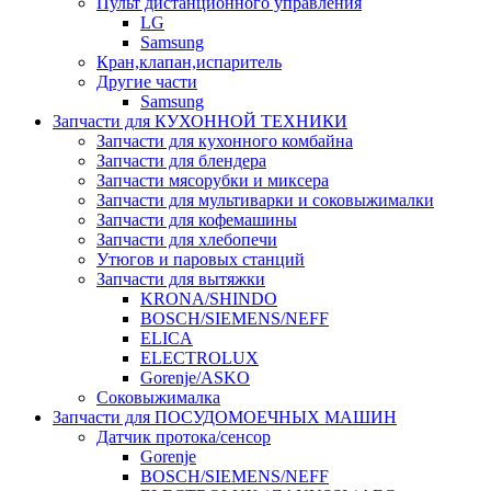
Пульт дистанционного управления
LG
Samsung
Кран,клапан,испаритель
Другие части
Samsung
Запчасти для КУХОННОЙ ТЕХНИКИ
Запчасти для кухонного комбайна
Запчасти для блендера
Запчасти мясорубки и миксера
Запчасти для мультиварки и соковыжималки
Запчасти для кофемашины
Запчасти для хлебопечи
Утюгов и паровых станций
Запчасти для вытяжки
KRONA/SHINDO
BOSCH/SIEMENS/NEFF
ELICA
ELECTROLUX
Gorenje/ASKO
Соковыжималка
Запчасти для ПОСУДОМОЕЧНЫХ МАШИН
Датчик протока/сенсор
Gorenje
BOSCH/SIEMENS/NEFF