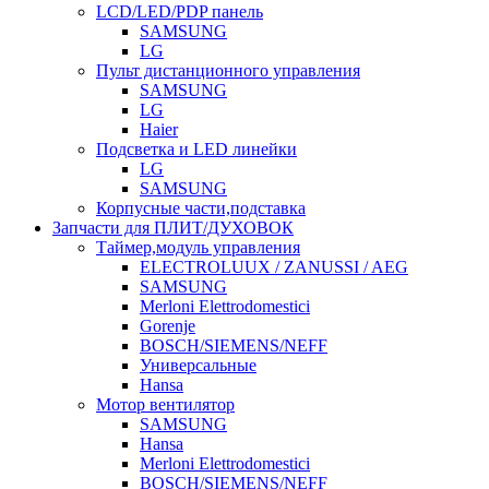
LCD/LED/PDP панель
SAMSUNG
LG
Пульт дистанционного управления
SAMSUNG
LG
Haier
Подсветка и LED линейки
LG
SAMSUNG
Корпусные части,подставка
Запчасти для ПЛИТ/ДУХОВОК
Таймер,модуль управления
ELECTROLUUX / ZANUSSI / AEG
SAMSUNG
Merloni Elettrodomestici
Gorenje
BOSCH/SIEMENS/NEFF
Универсальные
Hansa
Мотор вентилятор
SAMSUNG
Hansa
Merloni Elettrodomestici
BOSCH/SIEMENS/NEFF