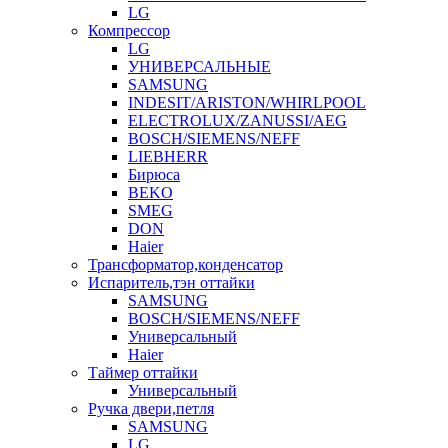
LG
Компрессор
LG
УНИВЕРСАЛЬНЫЕ
SAMSUNG
INDESIT/ARISTON/WHIRLPOOL
ELECTROLUX/ZANUSSI/AEG
BOSCH/SIEMENS/NEFF
LIEBHERR
Бирюса
BEKO
SMEG
DON
Haier
Трансформатор,конденсатор
Испаритель,тэн оттайки
SAMSUNG
BOSCH/SIEMENS/NEFF
Универсальный
Haier
Таймер оттайки
Универсальный
Ручка двери,петля
SAMSUNG
LG