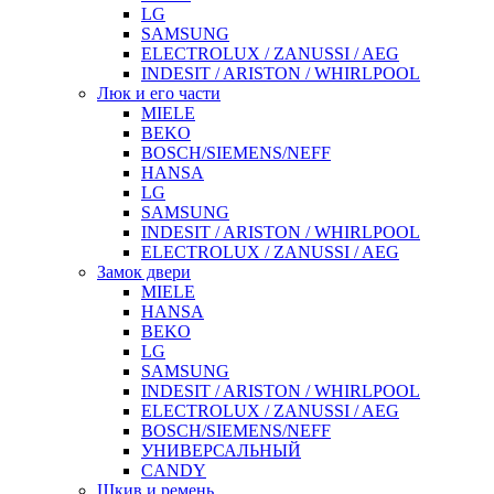
LG
SAMSUNG
ELECTROLUX / ZANUSSI / AEG
INDESIT / ARISTON / WHIRLPOOL
Люк и его части
MIELE
BEKO
BOSCH/SIEMENS/NEFF
HANSA
LG
SAMSUNG
INDESIT / ARISTON / WHIRLPOOL
ELECTROLUX / ZANUSSI / AEG
Замок двери
MIELE
HANSA
BEKO
LG
SAMSUNG
INDESIT / ARISTON / WHIRLPOOL
ELECTROLUX / ZANUSSI / AEG
BOSCH/SIEMENS/NEFF
УНИВЕРСАЛЬНЫЙ
CANDY
Шкив и ремень