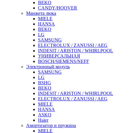
BEKO
CANDY/HOOVER
Манжета люка
MIELE
HANSA
BEKO
LG
SAMSUNG
ELECTROLUX / ZANUSSI / AEG
INDESIT / ARISTON / WHIRLPOOL
УНИВЕРСАЛЬНАЯ
BOSCH/SIEMENS/NEFF
Электронный модуль
SAMSUNG
LG
BSHG
BEKO
INDESIT / ARISTON / WHIRLPOOL
ELECTROLUX / ZANUSSI / AEG
MIELE
HANSA
ASKO
Haier
Амортизатор и пружина
MIELE