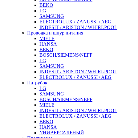
BEKO
LG
SAMSUNG
ELECTROLUX / ZANUSSI / AEG
INDESIT / ARISTON / WHIRLPOOL
Проводка и шнур питания
MIELE
HANSA
BEKO
BOSCH/SIEMENS/NEFF
LG
SAMSUNG
INDESIT / ARISTON / WHIRLPOOL
ELECTROLUX / ZANUSSI / AEG
Патрубок
LG
SAMSUNG
BOSCH/SIEMENS/NEFF
MIELE
INDESIT / ARISTON / WHIRLPOOL
ELECTROLUX / ZANUSSI / AEG
BEKO
HANSA
УНИВЕРСАЛЬНЫЙ