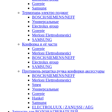
Gorenje
Samsung
Термопара,электро поджиг
BOSCH/SIEMENS/NEFF
Универсальные
Electrolux group
Gorenje
Merloni Elettrodomestici
SAMSUNG
Конфорка и её части
Gorenje
Merloni Elettrodomestici
BOSCH/SIEMENS/NEFF
Electrolux group
SAMSUNG
Противень,решетка,ручка конфорки,аксессуары
BOSCH/SIEMENS/NEFF
Merloni Elettrodomestici
Smeg
Универсальные
Gorenje
Hankel
Samsung
ELECTROLUUX / ZANUSSI / AEG
Запчасти для ВОДОНАГРЕВАТЕЛЕЙ