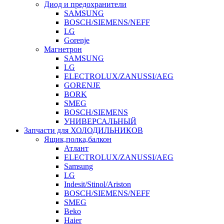
Диод и предохранители
SAMSUNG
BOSCH/SIEMENS/NEFF
LG
Gorenje
Магнетрон
SAMSUNG
LG
ELECTROLUX/ZANUSSI/AEG
GORENJE
BORK
SMEG
BOSCH/SIEMENS
УНИВЕРСАЛЬНЫЙ
Запчасти для ХОЛОДИЛЬНИКОВ
Ящик,полка,балкон
Атлант
ELECTROLUX/ZANUSSI/AEG
Samsung
LG
Indesit/Stinol/Ariston
BOSCH/SIEMENS/NEFF
SMEG
Beko
Haier