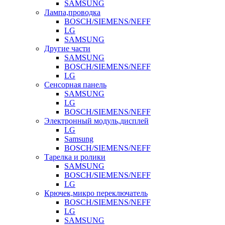
SAMSUNG
Лампа,проводка
BOSCH/SIEMENS/NEFF
LG
SAMSUNG
Другие части
SAMSUNG
BOSCH/SIEMENS/NEFF
LG
Сенсорная панель
SAMSUNG
LG
BOSCH/SIEMENS/NEFF
Электронный модуль,дисплей
LG
Samsung
BOSCH/SIEMENS/NEFF
Тарелка и ролики
SAMSUNG
BOSCH/SIEMENS/NEFF
LG
Крючек,микро переключатель
BOSCH/SIEMENS/NEFF
LG
SAMSUNG