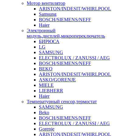
Мотор вентилятор
ARISTON/INDESIT/WHIRLPOOL
Samsung
BOSCH/SIEMENS/NEFF
Haier
Электронный
модуль,дисплей,микропереключатель
БИРЮСА
LG
SAMSUNG
ELECTROLUX / ZANUSSI / AEG
BOSCH/SIEMENS/NEFF
BEKO
ARISTON/INDESIT/WHIRLPOOL
ASKO/GORENJE
MIELE
LIEBHERR
Haier
Температурный сенсор,термостат
SAMSUNG
Beko
BOSCH/SIEMENS/NEFF
ELECTROLUX / ZANUSSI / AEG
Gorenje
ARISTON/INDESIT/WHIRLPOOL