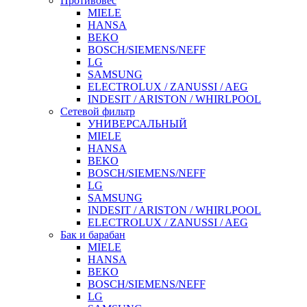
Противовес
MIELE
HANSA
BEKO
BOSCH/SIEMENS/NEFF
LG
SAMSUNG
ELECTROLUX / ZANUSSI / AEG
INDESIT / ARISTON / WHIRLPOOL
Сетевой фильтр
УНИВЕРСАЛЬНЫЙ
MIELE
HANSA
BEKO
BOSCH/SIEMENS/NEFF
LG
SAMSUNG
INDESIT / ARISTON / WHIRLPOOL
ELECTROLUX / ZANUSSI / AEG
Бак и барабан
MIELE
HANSA
BEKO
BOSCH/SIEMENS/NEFF
LG