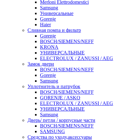
Merloni Elettrodomestici
Samsung
Универсальные
Gorenje
Haier
Сливная помпа и фильтр
Gorenje
BOSCH/SIEMENS/NEFF
KRONA
УНИВЕРСАЛЬНЫЕ
ELECTROLUX / ZANUSSI / AEG
Замок двери
BOSCH/SIEMENS/NEFF
Gorenje
Samsung
Уплотнитель и патрубок
BOSCH/SIEMENS/NEFF
GORENJE / ASKO
ELECTROLUX / ZANUSSI / AEG
УНИВЕРСАЛЬНЫЕ
Samsung
Дверь/ петли / корпусные части
BOSCH/SIEMENS/NEFF
SAMSUNG
Средства по уходу,аксессуары