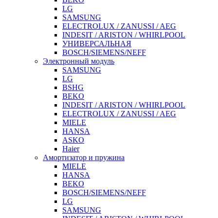
LG
SAMSUNG
ELECTROLUX / ZANUSSI / AEG
INDESIT / ARISTON / WHIRLPOOL
УНИВЕРСАЛЬНАЯ
BOSCH/SIEMENS/NEFF
Электронный модуль
SAMSUNG
LG
BSHG
BEKO
INDESIT / ARISTON / WHIRLPOOL
ELECTROLUX / ZANUSSI / AEG
MIELE
HANSA
ASKO
Haier
Амортизатор и пружина
MIELE
HANSA
BEKO
BOSCH/SIEMENS/NEFF
LG
SAMSUNG