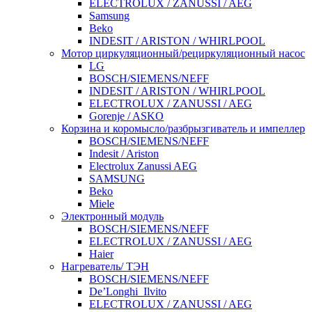
ELECTROLUX / ZANUSSI / AEG
Samsung
Beko
INDESIT / ARISTON / WHIRLPOOL
Мотор циркуляционный/рециркуляционный насос
LG
BOSCH/SIEMENS/NEFF
INDESIT / ARISTON / WHIRLPOOL
ELECTROLUX / ZANUSSI / AEG
Gorenje / ASKO
Корзина и коромысло/разбрызгиватель и импеллер
BOSCH/SIEMENS/NEFF
Indesit / Ariston
Electrolux Zanussi AEG
SAMSUNG
Beko
Miele
Электронный модуль
BOSCH/SIEMENS/NEFF
ELECTROLUX / ZANUSSI / AEG
Haier
Нагреватель/ ТЭН
BOSCH/SIEMENS/NEFF
De’Longhi_Ilvito
ELECTROLUX / ZANUSSI / AEG