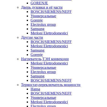
GORENJE
Дверь духовки и её части
BOSCH/SIEMENS/NEFF
Универсальные
Gorenje
Electrolux group
Samsung
Merloni Elettrodomestici
Другие части
BOSCH/SIEMENS/NEFF
Merloni Elettrodomestici
Samsung
Gorenje
Нагреватель,ТЭН конвекции
Merloni Elettrodomestici
Универсальные
Electrolux group
Samsung
BOSCH/SIEMENS/NEFF
Термостат,переключатель мощности
Hansa
BOSCH/SIEMENS/NEFF
Универсальные
Merloni Elettrodomestici
Electrolux group