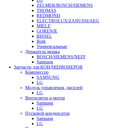
LG
ZELMER/BOSCH/SIEMENS
THOMAS
REDMOND
ELECTROLUX/ZANUSSI/AEG
MIELE
GORENJE
BISSEL
Bork
Универсальные
Держатель мешка
BOSCH/SIEMENS/NEFF
Samsung
Запчасти для КОНДИЦИОНЕРОВ
Компрессор
SAMSUNG
LG
Модуль управления, дисплей
LG
Вентилятор и мотор
Samsung
LG
Пусковой конденсатор
Samsung
LG