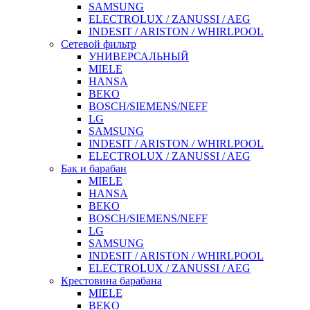
SAMSUNG
ELECTROLUX / ZANUSSI / AEG
INDESIT / ARISTON / WHIRLPOOL
Сетевой фильтр
УНИВЕРСАЛЬНЫЙ
MIELE
HANSA
BEKO
BOSCH/SIEMENS/NEFF
LG
SAMSUNG
INDESIT / ARISTON / WHIRLPOOL
ELECTROLUX / ZANUSSI / AEG
Бак и барабан
MIELE
HANSA
BEKO
BOSCH/SIEMENS/NEFF
LG
SAMSUNG
INDESIT / ARISTON / WHIRLPOOL
ELECTROLUX / ZANUSSI / AEG
Крестовина барабана
MIELE
BEKO