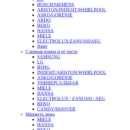
BOSCH/SIEMENS
ARISTON/INDESIT/WHIRLPOOL
ASKO/GORENJE
ARDO
BEKO
HANSA
MIELE
ELECTROLUX/ZANUSSI/AEG
Haier
Сливная помпа и её части
SAMSUNG
LG
BSHG
INDESIT/ARISTON/WHIRLPOOL
ASKO/GORENJE
УНИВЕРСАЛЬНАЯ
MIELE
HANSA
ELECTROLUX / ZANUSSI / AEG
BEKO
CANDY/HOOVER
Манжета люка
MIELE
HANSA
BEKO