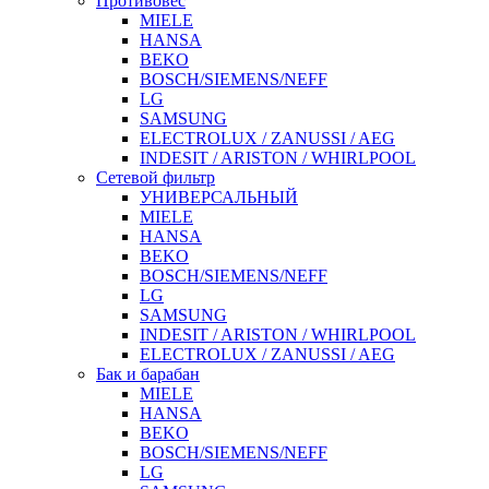
Противовес
MIELE
HANSA
BEKO
BOSCH/SIEMENS/NEFF
LG
SAMSUNG
ELECTROLUX / ZANUSSI / AEG
INDESIT / ARISTON / WHIRLPOOL
Сетевой фильтр
УНИВЕРСАЛЬНЫЙ
MIELE
HANSA
BEKO
BOSCH/SIEMENS/NEFF
LG
SAMSUNG
INDESIT / ARISTON / WHIRLPOOL
ELECTROLUX / ZANUSSI / AEG
Бак и барабан
MIELE
HANSA
BEKO
BOSCH/SIEMENS/NEFF
LG