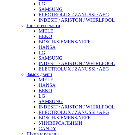
LG
SAMSUNG
ELECTROLUX / ZANUSSI / AEG
INDESIT / ARISTON / WHIRLPOOL
Люк и его части
MIELE
BEKO
BOSCH/SIEMENS/NEFF
HANSA
LG
SAMSUNG
INDESIT / ARISTON / WHIRLPOOL
ELECTROLUX / ZANUSSI / AEG
Замок двери
MIELE
HANSA
BEKO
LG
SAMSUNG
INDESIT / ARISTON / WHIRLPOOL
ELECTROLUX / ZANUSSI / AEG
BOSCH/SIEMENS/NEFF
УНИВЕРСАЛЬНЫЙ
CANDY
Шкив и ремень