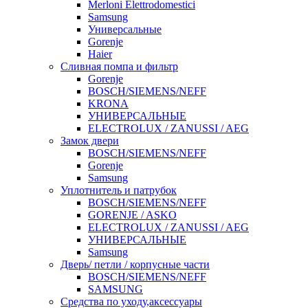
Merloni Elettrodomestici
Samsung
Универсальные
Gorenje
Haier
Сливная помпа и фильтр
Gorenje
BOSCH/SIEMENS/NEFF
KRONA
УНИВЕРСАЛЬНЫЕ
ELECTROLUX / ZANUSSI / AEG
Замок двери
BOSCH/SIEMENS/NEFF
Gorenje
Samsung
Уплотнитель и патрубок
BOSCH/SIEMENS/NEFF
GORENJE / ASKO
ELECTROLUX / ZANUSSI / AEG
УНИВЕРСАЛЬНЫЕ
Samsung
Дверь/ петли / корпусные части
BOSCH/SIEMENS/NEFF
SAMSUNG
Средства по уходу,аксессуары