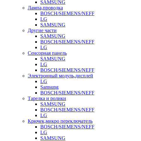
SAMSUNG
Лампа,проводка
BOSCH/SIEMENS/NEFF
LG
SAMSUNG
Другие части
SAMSUNG
BOSCH/SIEMENS/NEFF
LG
Сенсорная панель
SAMSUNG
LG
BOSCH/SIEMENS/NEFF
Электронный модуль,дисплей
LG
Samsung
BOSCH/SIEMENS/NEFF
Тарелка и ролики
SAMSUNG
BOSCH/SIEMENS/NEFF
LG
Крючек,микро переключатель
BOSCH/SIEMENS/NEFF
LG
SAMSUNG