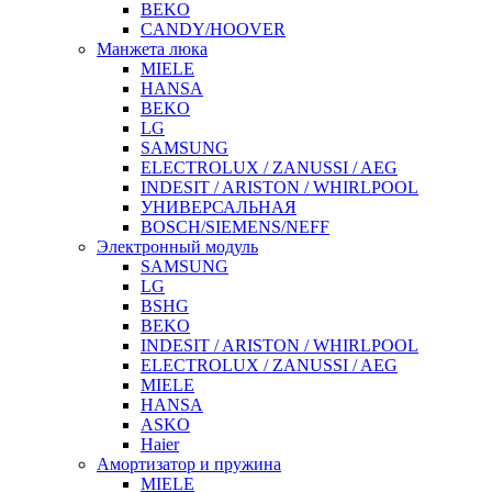
BEKO
CANDY/HOOVER
Манжета люка
MIELE
HANSA
BEKO
LG
SAMSUNG
ELECTROLUX / ZANUSSI / AEG
INDESIT / ARISTON / WHIRLPOOL
УНИВЕРСАЛЬНАЯ
BOSCH/SIEMENS/NEFF
Электронный модуль
SAMSUNG
LG
BSHG
BEKO
INDESIT / ARISTON / WHIRLPOOL
ELECTROLUX / ZANUSSI / AEG
MIELE
HANSA
ASKO
Haier
Амортизатор и пружина
MIELE