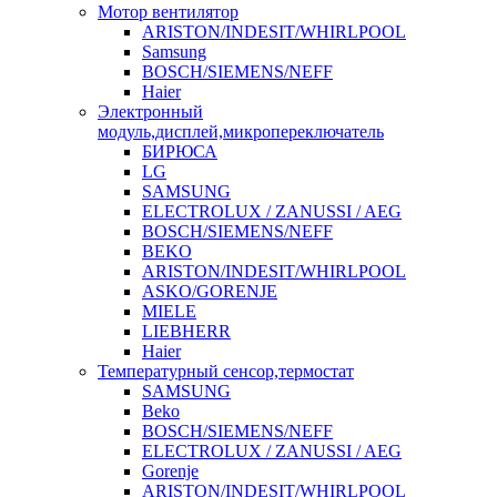
Мотор вентилятор
ARISTON/INDESIT/WHIRLPOOL
Samsung
BOSCH/SIEMENS/NEFF
Haier
Электронный
модуль,дисплей,микропереключатель
БИРЮСА
LG
SAMSUNG
ELECTROLUX / ZANUSSI / AEG
BOSCH/SIEMENS/NEFF
BEKO
ARISTON/INDESIT/WHIRLPOOL
ASKO/GORENJE
MIELE
LIEBHERR
Haier
Температурный сенсор,термостат
SAMSUNG
Beko
BOSCH/SIEMENS/NEFF
ELECTROLUX / ZANUSSI / AEG
Gorenje
ARISTON/INDESIT/WHIRLPOOL