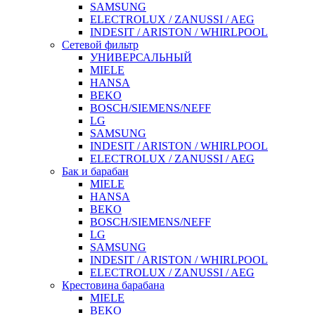
SAMSUNG
ELECTROLUX / ZANUSSI / AEG
INDESIT / ARISTON / WHIRLPOOL
Сетевой фильтр
УНИВЕРСАЛЬНЫЙ
MIELE
HANSA
BEKO
BOSCH/SIEMENS/NEFF
LG
SAMSUNG
INDESIT / ARISTON / WHIRLPOOL
ELECTROLUX / ZANUSSI / AEG
Бак и барабан
MIELE
HANSA
BEKO
BOSCH/SIEMENS/NEFF
LG
SAMSUNG
INDESIT / ARISTON / WHIRLPOOL
ELECTROLUX / ZANUSSI / AEG
Крестовина барабана
MIELE
BEKO