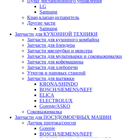
Пульт дистанционного управления
LG
Samsung
Кран,клапан,испаритель
Другие части
Samsung
Запчасти для КУХОННОЙ ТЕХНИКИ
Запчасти для кухонного комбайна
Запчасти для блендера
Запчасти мясорубки и миксера
Запчасти для мультиварки и соковыжималки
Запчасти для кофемашины
Запчасти для хлебопечи
Утюгов и паровых станций
Запчасти для вытяжки
KRONA/SHINDO
BOSCH/SIEMENS/NEFF
ELICA
ELECTROLUX
Gorenje/ASKO
Соковыжималка
Запчасти для ПОСУДОМОЕЧНЫХ МАШИН
Датчик протока/сенсор
Gorenje
BOSCH/SIEMENS/NEFF