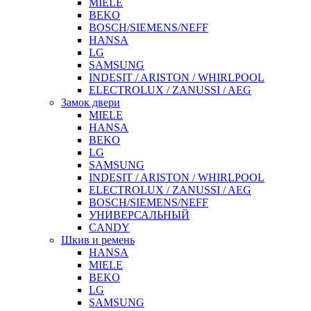
MIELE
BEKO
BOSCH/SIEMENS/NEFF
HANSA
LG
SAMSUNG
INDESIT / ARISTON / WHIRLPOOL
ELECTROLUX / ZANUSSI / AEG
Замок двери
MIELE
HANSA
BEKO
LG
SAMSUNG
INDESIT / ARISTON / WHIRLPOOL
ELECTROLUX / ZANUSSI / AEG
BOSCH/SIEMENS/NEFF
УНИВЕРСАЛЬНЫЙ
CANDY
Шкив и ремень
HANSA
MIELE
BEKO
LG
SAMSUNG