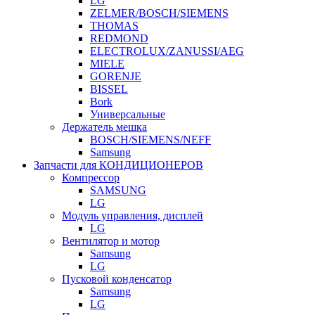
LG
ZELMER/BOSCH/SIEMENS
THOMAS
REDMOND
ELECTROLUX/ZANUSSI/AEG
MIELE
GORENJE
BISSEL
Bork
Универсальные
Держатель мешка
BOSCH/SIEMENS/NEFF
Samsung
Запчасти для КОНДИЦИОНЕРОВ
Компрессор
SAMSUNG
LG
Модуль управления, дисплей
LG
Вентилятор и мотор
Samsung
LG
Пусковой конденсатор
Samsung
LG