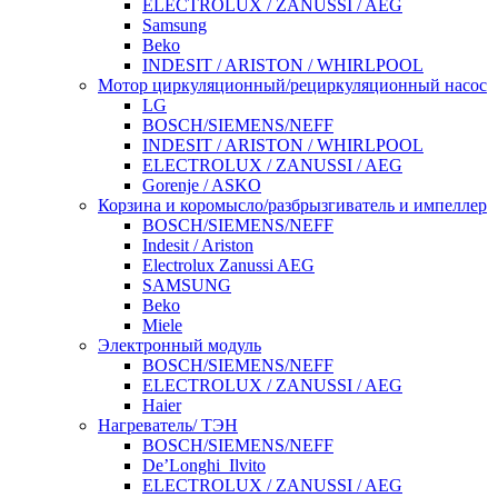
ELECTROLUX / ZANUSSI / AEG
Samsung
Beko
INDESIT / ARISTON / WHIRLPOOL
Мотор циркуляционный/рециркуляционный насос
LG
BOSCH/SIEMENS/NEFF
INDESIT / ARISTON / WHIRLPOOL
ELECTROLUX / ZANUSSI / AEG
Gorenje / ASKO
Корзина и коромысло/разбрызгиватель и импеллер
BOSCH/SIEMENS/NEFF
Indesit / Ariston
Electrolux Zanussi AEG
SAMSUNG
Beko
Miele
Электронный модуль
BOSCH/SIEMENS/NEFF
ELECTROLUX / ZANUSSI / AEG
Haier
Нагреватель/ ТЭН
BOSCH/SIEMENS/NEFF
De’Longhi_Ilvito
ELECTROLUX / ZANUSSI / AEG