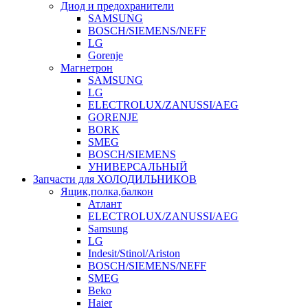
Диод и предохранители
SAMSUNG
BOSCH/SIEMENS/NEFF
LG
Gorenje
Магнетрон
SAMSUNG
LG
ELECTROLUX/ZANUSSI/AEG
GORENJE
BORK
SMEG
BOSCH/SIEMENS
УНИВЕРСАЛЬНЫЙ
Запчасти для ХОЛОДИЛЬНИКОВ
Ящик,полка,балкон
Атлант
ELECTROLUX/ZANUSSI/AEG
Samsung
LG
Indesit/Stinol/Ariston
BOSCH/SIEMENS/NEFF
SMEG
Beko
Haier