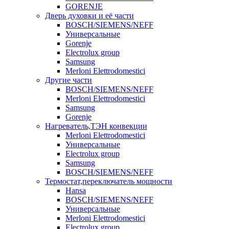
GORENJE
Дверь духовки и её части
BOSCH/SIEMENS/NEFF
Универсальные
Gorenje
Electrolux group
Samsung
Merloni Elettrodomestici
Другие части
BOSCH/SIEMENS/NEFF
Merloni Elettrodomestici
Samsung
Gorenje
Нагреватель,ТЭН конвекции
Merloni Elettrodomestici
Универсальные
Electrolux group
Samsung
BOSCH/SIEMENS/NEFF
Термостат,переключатель мощности
Hansa
BOSCH/SIEMENS/NEFF
Универсальные
Merloni Elettrodomestici
Electrolux group