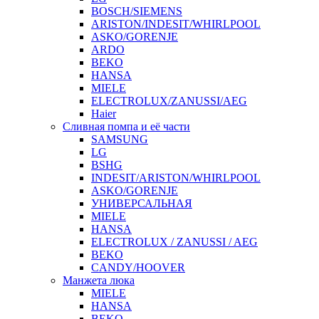
BOSCH/SIEMENS
ARISTON/INDESIT/WHIRLPOOL
ASKO/GORENJE
ARDO
BEKO
HANSA
MIELE
ELECTROLUX/ZANUSSI/AEG
Haier
Сливная помпа и её части
SAMSUNG
LG
BSHG
INDESIT/ARISTON/WHIRLPOOL
ASKO/GORENJE
УНИВЕРСАЛЬНАЯ
MIELE
HANSA
ELECTROLUX / ZANUSSI / AEG
BEKO
CANDY/HOOVER
Манжета люка
MIELE
HANSA
BEKO