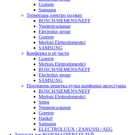
Gorenje
Samsung
Термопара,электро поджиг
BOSCH/SIEMENS/NEFF
Универсальные
Electrolux group
Gorenje
Merloni Elettrodomestici
SAMSUNG
Конфорка и её части
Gorenje
Merloni Elettrodomestici
BOSCH/SIEMENS/NEFF
Electrolux group
SAMSUNG
Противень,решетка,ручка конфорки,аксессуары
BOSCH/SIEMENS/NEFF
Merloni Elettrodomestici
Smeg
Универсальные
Gorenje
Hankel
Samsung
ELECTROLUUX / ZANUSSI / AEG
Запчасти для ВОДОНАГРЕВАТЕЛЕЙ