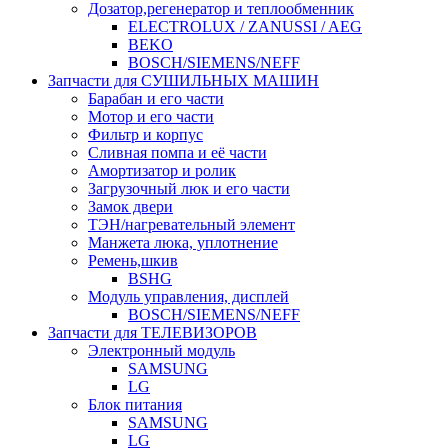
Дозатор,регенератор и теплообменник
ELECTROLUX / ZANUSSI / AEG
BEKO
BOSCH/SIEMENS/NEFF
Запчасти для СУШИЛЬНЫХ МАШИН
Барабан и его части
Мотор и его части
Фильтр и корпус
Сливная помпа и её части
Амортизатор и ролик
Загрузочный люк и его части
Замок двери
ТЭН/нагревательный элемент
Манжета люка, уплотнение
Ремень,шкив
BSHG
Модуль управления, дисплей
BOSCH/SIEMENS/NEFF
Запчасти для ТЕЛЕВИЗОРОВ
Электронный модуль
SAMSUNG
LG
Блок питания
SAMSUNG
LG