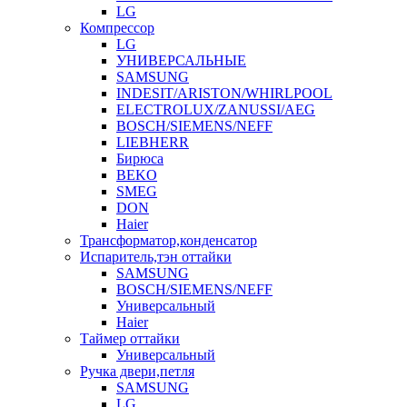
LG
Компрессор
LG
УНИВЕРСАЛЬНЫЕ
SAMSUNG
INDESIT/ARISTON/WHIRLPOOL
ELECTROLUX/ZANUSSI/AEG
BOSCH/SIEMENS/NEFF
LIEBHERR
Бирюса
BEKO
SMEG
DON
Haier
Трансформатор,конденсатор
Испаритель,тэн оттайки
SAMSUNG
BOSCH/SIEMENS/NEFF
Универсальный
Haier
Таймер оттайки
Универсальный
Ручка двери,петля
SAMSUNG
LG