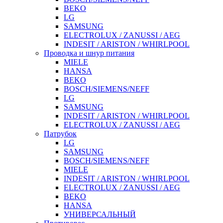
BEKO
LG
SAMSUNG
ELECTROLUX / ZANUSSI / AEG
INDESIT / ARISTON / WHIRLPOOL
Проводка и шнур питания
MIELE
HANSA
BEKO
BOSCH/SIEMENS/NEFF
LG
SAMSUNG
INDESIT / ARISTON / WHIRLPOOL
ELECTROLUX / ZANUSSI / AEG
Патрубок
LG
SAMSUNG
BOSCH/SIEMENS/NEFF
MIELE
INDESIT / ARISTON / WHIRLPOOL
ELECTROLUX / ZANUSSI / AEG
BEKO
HANSA
УНИВЕРСАЛЬНЫЙ