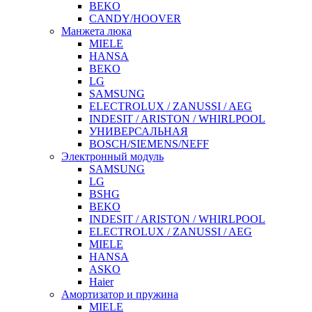
BEKO
CANDY/HOOVER
Манжета люка
MIELE
HANSA
BEKO
LG
SAMSUNG
ELECTROLUX / ZANUSSI / AEG
INDESIT / ARISTON / WHIRLPOOL
УНИВЕРСАЛЬНАЯ
BOSCH/SIEMENS/NEFF
Электронный модуль
SAMSUNG
LG
BSHG
BEKO
INDESIT / ARISTON / WHIRLPOOL
ELECTROLUX / ZANUSSI / AEG
MIELE
HANSA
ASKO
Haier
Амортизатор и пружина
MIELE