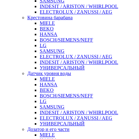
SAMSUNG
INDESIT / ARISTON / WHIRLPOOL
ELECTROLUX / ZANUSSI / AEG
Крестовина барабана
MIELE
BEKO
HANSA
BOSCH/SIEMENS/NEFF
LG
SAMSUNG
ELECTROLUX / ZANUSSI / AEG
INDESIT / ARISTON / WHIRLPOOL
УНИВЕРСАЛЬНЫЙ
Датчик уровня воды
MIELE
HANSA
BEKO
BOSCH/SIEMENS/NEFF
LG
SAMSUNG
INDESIT / ARISTON / WHIRLPOOL
ELECTROLUX / ZANUSSI / AEG
УНИВЕРСАЛЬНЫЙ
Дозатор и его части
MIELE