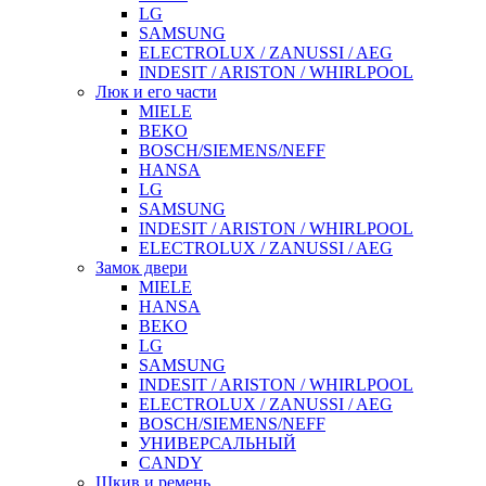
LG
SAMSUNG
ELECTROLUX / ZANUSSI / AEG
INDESIT / ARISTON / WHIRLPOOL
Люк и его части
MIELE
BEKO
BOSCH/SIEMENS/NEFF
HANSA
LG
SAMSUNG
INDESIT / ARISTON / WHIRLPOOL
ELECTROLUX / ZANUSSI / AEG
Замок двери
MIELE
HANSA
BEKO
LG
SAMSUNG
INDESIT / ARISTON / WHIRLPOOL
ELECTROLUX / ZANUSSI / AEG
BOSCH/SIEMENS/NEFF
УНИВЕРСАЛЬНЫЙ
CANDY
Шкив и ремень