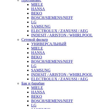
Противовес
MIELE
HANSA
BEKO
BOSCH/SIEMENS/NEFF
LG
SAMSUNG
ELECTROLUX / ZANUSSI / AEG
INDESIT / ARISTON / WHIRLPOOL
Сетевой фильтр
УНИВЕРСАЛЬНЫЙ
MIELE
HANSA
BEKO
BOSCH/SIEMENS/NEFF
LG
SAMSUNG
INDESIT / ARISTON / WHIRLPOOL
ELECTROLUX / ZANUSSI / AEG
Бак и барабан
MIELE
HANSA
BEKO
BOSCH/SIEMENS/NEFF
LG