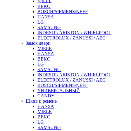
MIELE
BEKO
BOSCH/SIEMENS/NEFF
HANSA
LG
SAMSUNG
INDESIT / ARISTON / WHIRLPOOL
ELECTROLUX / ZANUSSI / AEG
Замок двери
MIELE
HANSA
BEKO
LG
SAMSUNG
INDESIT / ARISTON / WHIRLPOOL
ELECTROLUX / ZANUSSI / AEG
BOSCH/SIEMENS/NEFF
УНИВЕРСАЛЬНЫЙ
CANDY
Шкив и ремень
HANSA
MIELE
BEKO
LG
SAMSUNG