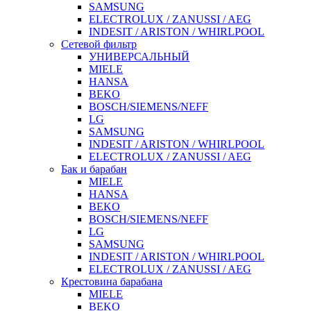
SAMSUNG
ELECTROLUX / ZANUSSI / AEG
INDESIT / ARISTON / WHIRLPOOL
Сетевой фильтр
УНИВЕРСАЛЬНЫЙ
MIELE
HANSA
BEKO
BOSCH/SIEMENS/NEFF
LG
SAMSUNG
INDESIT / ARISTON / WHIRLPOOL
ELECTROLUX / ZANUSSI / AEG
Бак и барабан
MIELE
HANSA
BEKO
BOSCH/SIEMENS/NEFF
LG
SAMSUNG
INDESIT / ARISTON / WHIRLPOOL
ELECTROLUX / ZANUSSI / AEG
Крестовина барабана
MIELE
BEKO