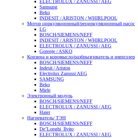
ELECTROLUX / ZANUSSI / AEG
Samsung
Beko
INDESIT / ARISTON / WHIRLPOOL
Мотор циркуляционный/рециркуляционный насос
LG
BOSCH/SIEMENS/NEFF
INDESIT / ARISTON / WHIRLPOOL
ELECTROLUX / ZANUSSI / AEG
Gorenje / ASKO
Корзина и коромысло/разбрызгиватель и импеллер
BOSCH/SIEMENS/NEFF
Indesit / Ariston
Electrolux Zanussi AEG
SAMSUNG
Beko
Miele
Электронный модуль
BOSCH/SIEMENS/NEFF
ELECTROLUX / ZANUSSI / AEG
Haier
Нагреватель/ ТЭН
BOSCH/SIEMENS/NEFF
De’Longhi_Ilvito
ELECTROLUX / ZANUSSI / AEG