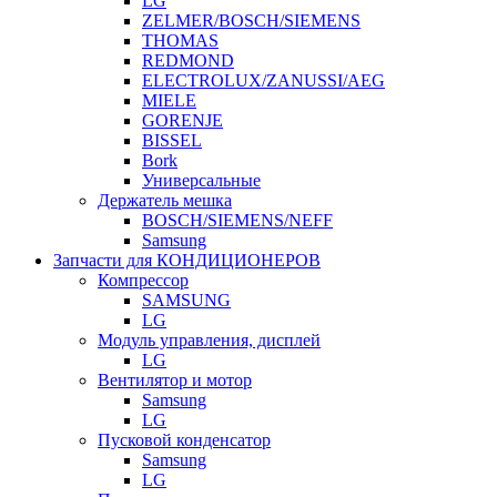
LG
ZELMER/BOSCH/SIEMENS
THOMAS
REDMOND
ELECTROLUX/ZANUSSI/AEG
MIELE
GORENJE
BISSEL
Bork
Универсальные
Держатель мешка
BOSCH/SIEMENS/NEFF
Samsung
Запчасти для КОНДИЦИОНЕРОВ
Компрессор
SAMSUNG
LG
Модуль управления, дисплей
LG
Вентилятор и мотор
Samsung
LG
Пусковой конденсатор
Samsung
LG