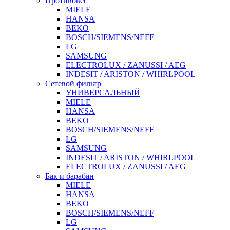
Противовес
MIELE
HANSA
BEKO
BOSCH/SIEMENS/NEFF
LG
SAMSUNG
ELECTROLUX / ZANUSSI / AEG
INDESIT / ARISTON / WHIRLPOOL
Сетевой фильтр
УНИВЕРСАЛЬНЫЙ
MIELE
HANSA
BEKO
BOSCH/SIEMENS/NEFF
LG
SAMSUNG
INDESIT / ARISTON / WHIRLPOOL
ELECTROLUX / ZANUSSI / AEG
Бак и барабан
MIELE
HANSA
BEKO
BOSCH/SIEMENS/NEFF
LG