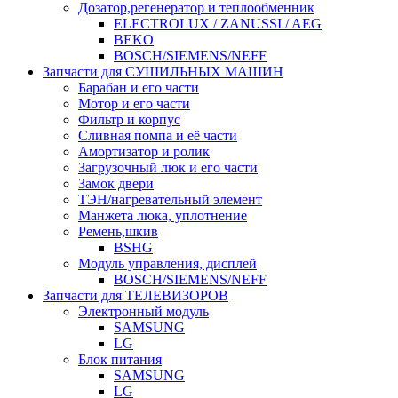
Дозатор,регенератор и теплообменник
ELECTROLUX / ZANUSSI / AEG
BEKO
BOSCH/SIEMENS/NEFF
Запчасти для СУШИЛЬНЫХ МАШИН
Барабан и его части
Мотор и его части
Фильтр и корпус
Сливная помпа и её части
Амортизатор и ролик
Загрузочный люк и его части
Замок двери
ТЭН/нагревательный элемент
Манжета люка, уплотнение
Ремень,шкив
BSHG
Модуль управления, дисплей
BOSCH/SIEMENS/NEFF
Запчасти для ТЕЛЕВИЗОРОВ
Электронный модуль
SAMSUNG
LG
Блок питания
SAMSUNG
LG