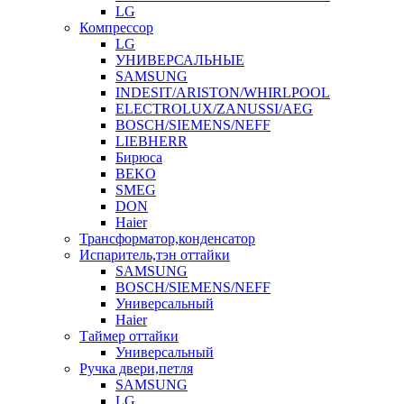
LG
Компрессор
LG
УНИВЕРСАЛЬНЫЕ
SAMSUNG
INDESIT/ARISTON/WHIRLPOOL
ELECTROLUX/ZANUSSI/AEG
BOSCH/SIEMENS/NEFF
LIEBHERR
Бирюса
BEKO
SMEG
DON
Haier
Трансформатор,конденсатор
Испаритель,тэн оттайки
SAMSUNG
BOSCH/SIEMENS/NEFF
Универсальный
Haier
Таймер оттайки
Универсальный
Ручка двери,петля
SAMSUNG
LG