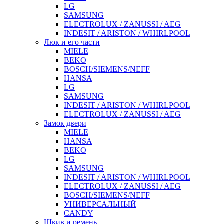
LG
SAMSUNG
ELECTROLUX / ZANUSSI / AEG
INDESIT / ARISTON / WHIRLPOOL
Люк и его части
MIELE
BEKO
BOSCH/SIEMENS/NEFF
HANSA
LG
SAMSUNG
INDESIT / ARISTON / WHIRLPOOL
ELECTROLUX / ZANUSSI / AEG
Замок двери
MIELE
HANSA
BEKO
LG
SAMSUNG
INDESIT / ARISTON / WHIRLPOOL
ELECTROLUX / ZANUSSI / AEG
BOSCH/SIEMENS/NEFF
УНИВЕРСАЛЬНЫЙ
CANDY
Шкив и ремень