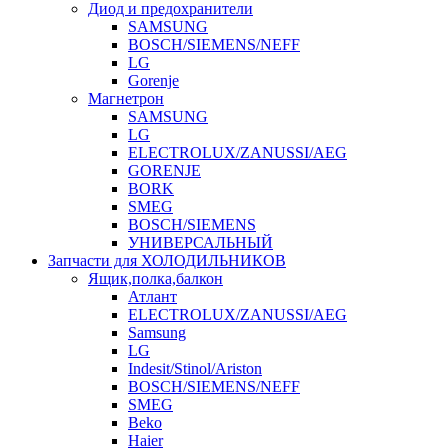
Диод и предохранители
SAMSUNG
BOSCH/SIEMENS/NEFF
LG
Gorenje
Магнетрон
SAMSUNG
LG
ELECTROLUX/ZANUSSI/AEG
GORENJE
BORK
SMEG
BOSCH/SIEMENS
УНИВЕРСАЛЬНЫЙ
Запчасти для ХОЛОДИЛЬНИКОВ
Ящик,полка,балкон
Атлант
ELECTROLUX/ZANUSSI/AEG
Samsung
LG
Indesit/Stinol/Ariston
BOSCH/SIEMENS/NEFF
SMEG
Beko
Haier