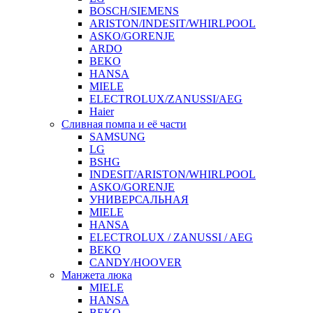
BOSCH/SIEMENS
ARISTON/INDESIT/WHIRLPOOL
ASKO/GORENJE
ARDO
BEKO
HANSA
MIELE
ELECTROLUX/ZANUSSI/AEG
Haier
Сливная помпа и её части
SAMSUNG
LG
BSHG
INDESIT/ARISTON/WHIRLPOOL
ASKO/GORENJE
УНИВЕРСАЛЬНАЯ
MIELE
HANSA
ELECTROLUX / ZANUSSI / AEG
BEKO
CANDY/HOOVER
Манжета люка
MIELE
HANSA
BEKO