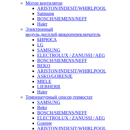
Мотор вентилятор
ARISTON/INDESIT/WHIRLPOOL
Samsung
BOSCH/SIEMENS/NEFF
Haier
Электронный
модуль,дисплей,микропереключатель
БИРЮСА
LG
SAMSUNG
ELECTROLUX / ZANUSSI / AEG
BOSCH/SIEMENS/NEFF
BEKO
ARISTON/INDESIT/WHIRLPOOL
ASKO/GORENJE
MIELE
LIEBHERR
Haier
Температурный сенсор,термостат
SAMSUNG
Beko
BOSCH/SIEMENS/NEFF
ELECTROLUX / ZANUSSI / AEG
Gorenje
ARISTON/INDESIT/WHIRLPOOL