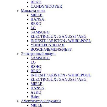
BEKO
CANDY/HOOVER
Манжета люка
MIELE
HANSA
BEKO
LG
SAMSUNG
ELECTROLUX / ZANUSSI / AEG
INDESIT / ARISTON / WHIRLPOOL
УНИВЕРСАЛЬНАЯ
BOSCH/SIEMENS/NEFF
Электронный модуль
SAMSUNG
LG
BSHG
BEKO
INDESIT / ARISTON / WHIRLPOOL
ELECTROLUX / ZANUSSI / AEG
MIELE
HANSA
ASKO
Haier
Амортизатор и пружина
MIELE