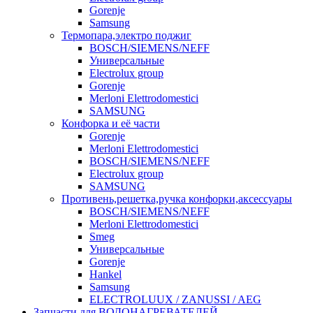
Gorenje
Samsung
Термопара,электро поджиг
BOSCH/SIEMENS/NEFF
Универсальные
Electrolux group
Gorenje
Merloni Elettrodomestici
SAMSUNG
Конфорка и её части
Gorenje
Merloni Elettrodomestici
BOSCH/SIEMENS/NEFF
Electrolux group
SAMSUNG
Противень,решетка,ручка конфорки,аксессуары
BOSCH/SIEMENS/NEFF
Merloni Elettrodomestici
Smeg
Универсальные
Gorenje
Hankel
Samsung
ELECTROLUUX / ZANUSSI / AEG
Запчасти для ВОДОНАГРЕВАТЕЛЕЙ