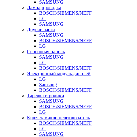
SAMSUNG
Лампа,проводка
BOSCH/SIEMENS/NEFF
LG
SAMSUNG
Другие части
SAMSUNG
BOSCH/SIEMENS/NEFF
LG
Сенсорная панель
SAMSUNG
LG
BOSCH/SIEMENS/NEFF
Электронный модуль,дисплей
LG
Samsung
BOSCH/SIEMENS/NEFF
Тарелка и ролики
SAMSUNG
BOSCH/SIEMENS/NEFF
LG
Крючек,микро переключатель
BOSCH/SIEMENS/NEFF
LG
SAMSUNG