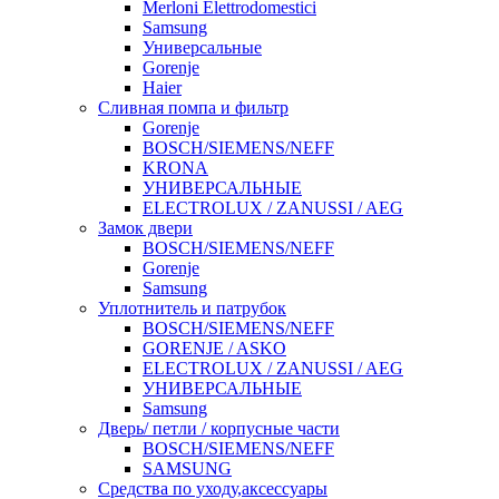
Merloni Elettrodomestici
Samsung
Универсальные
Gorenje
Haier
Сливная помпа и фильтр
Gorenje
BOSCH/SIEMENS/NEFF
KRONA
УНИВЕРСАЛЬНЫЕ
ELECTROLUX / ZANUSSI / AEG
Замок двери
BOSCH/SIEMENS/NEFF
Gorenje
Samsung
Уплотнитель и патрубок
BOSCH/SIEMENS/NEFF
GORENJE / ASKO
ELECTROLUX / ZANUSSI / AEG
УНИВЕРСАЛЬНЫЕ
Samsung
Дверь/ петли / корпусные части
BOSCH/SIEMENS/NEFF
SAMSUNG
Средства по уходу,аксессуары