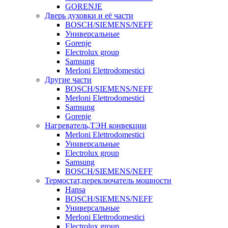
GORENJE
Дверь духовки и её части
BOSCH/SIEMENS/NEFF
Универсальные
Gorenje
Electrolux group
Samsung
Merloni Elettrodomestici
Другие части
BOSCH/SIEMENS/NEFF
Merloni Elettrodomestici
Samsung
Gorenje
Нагреватель,ТЭН конвекции
Merloni Elettrodomestici
Универсальные
Electrolux group
Samsung
BOSCH/SIEMENS/NEFF
Термостат,переключатель мощности
Hansa
BOSCH/SIEMENS/NEFF
Универсальные
Merloni Elettrodomestici
Electrolux group