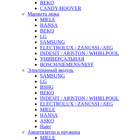
BEKO
CANDY/HOOVER
Манжета люка
MIELE
HANSA
BEKO
LG
SAMSUNG
ELECTROLUX / ZANUSSI / AEG
INDESIT / ARISTON / WHIRLPOOL
УНИВЕРСАЛЬНАЯ
BOSCH/SIEMENS/NEFF
Электронный модуль
SAMSUNG
LG
BSHG
BEKO
INDESIT / ARISTON / WHIRLPOOL
ELECTROLUX / ZANUSSI / AEG
MIELE
HANSA
ASKO
Haier
Амортизатор и пружина
MIELE