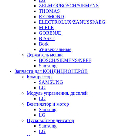
LG
ZELMER/BOSCH/SIEMENS
THOMAS
REDMOND
ELECTROLUX/ZANUSSI/AEG
MIELE
GORENJE
BISSEL
Bork
Универсальные
Держатель мешка
BOSCH/SIEMENS/NEFF
Samsung
Запчасти для КОНДИЦИОНЕРОВ
Компрессор
SAMSUNG
LG
Модуль управления, дисплей
LG
Вентилятор и мотор
Samsung
LG
Пусковой конденсатор
Samsung
LG