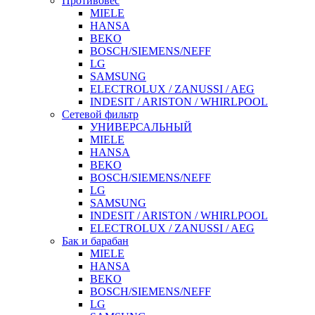
Противовес
MIELE
HANSA
BEKO
BOSCH/SIEMENS/NEFF
LG
SAMSUNG
ELECTROLUX / ZANUSSI / AEG
INDESIT / ARISTON / WHIRLPOOL
Сетевой фильтр
УНИВЕРСАЛЬНЫЙ
MIELE
HANSA
BEKO
BOSCH/SIEMENS/NEFF
LG
SAMSUNG
INDESIT / ARISTON / WHIRLPOOL
ELECTROLUX / ZANUSSI / AEG
Бак и барабан
MIELE
HANSA
BEKO
BOSCH/SIEMENS/NEFF
LG