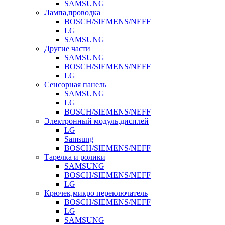
SAMSUNG
Лампа,проводка
BOSCH/SIEMENS/NEFF
LG
SAMSUNG
Другие части
SAMSUNG
BOSCH/SIEMENS/NEFF
LG
Сенсорная панель
SAMSUNG
LG
BOSCH/SIEMENS/NEFF
Электронный модуль,дисплей
LG
Samsung
BOSCH/SIEMENS/NEFF
Тарелка и ролики
SAMSUNG
BOSCH/SIEMENS/NEFF
LG
Крючек,микро переключатель
BOSCH/SIEMENS/NEFF
LG
SAMSUNG