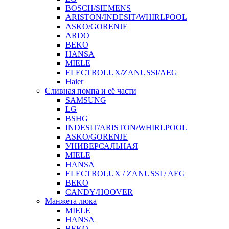
BOSCH/SIEMENS
ARISTON/INDESIT/WHIRLPOOL
ASKO/GORENJE
ARDO
BEKO
HANSA
MIELE
ELECTROLUX/ZANUSSI/AEG
Haier
Сливная помпа и её части
SAMSUNG
LG
BSHG
INDESIT/ARISTON/WHIRLPOOL
ASKO/GORENJE
УНИВЕРСАЛЬНАЯ
MIELE
HANSA
ELECTROLUX / ZANUSSI / AEG
BEKO
CANDY/HOOVER
Манжета люка
MIELE
HANSA
BEKO