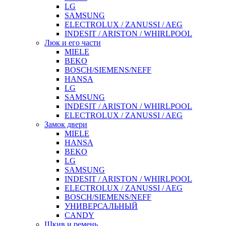
LG
SAMSUNG
ELECTROLUX / ZANUSSI / AEG
INDESIT / ARISTON / WHIRLPOOL
Люк и его части
MIELE
BEKO
BOSCH/SIEMENS/NEFF
HANSA
LG
SAMSUNG
INDESIT / ARISTON / WHIRLPOOL
ELECTROLUX / ZANUSSI / AEG
Замок двери
MIELE
HANSA
BEKO
LG
SAMSUNG
INDESIT / ARISTON / WHIRLPOOL
ELECTROLUX / ZANUSSI / AEG
BOSCH/SIEMENS/NEFF
УНИВЕРСАЛЬНЫЙ
CANDY
Шкив и ремень