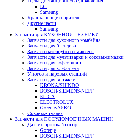
Пульт дистанционного управления
LG
Samsung
Кран,клапан,испаритель
Другие части
Samsung
Запчасти для КУХОННОЙ ТЕХНИКИ
Запчасти для кухонного комбайна
Запчасти для блендера
Запчасти мясорубки и миксера
Запчасти для мультиварки и соковыжималки
Запчасти для кофемашины
Запчасти для хлебопечи
Утюгов и паровых станций
Запчасти для вытяжки
KRONA/SHINDO
BOSCH/SIEMENS/NEFF
ELICA
ELECTROLUX
Gorenje/ASKO
Соковыжималка
Запчасти для ПОСУДОМОЕЧНЫХ МАШИН
Датчик протока/сенсор
Gorenje
BOSCH/SIEMENS/NEFF