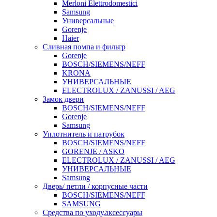
Merloni Elettrodomestici
Samsung
Универсальные
Gorenje
Haier
Сливная помпа и фильтр
Gorenje
BOSCH/SIEMENS/NEFF
KRONA
УНИВЕРСАЛЬНЫЕ
ELECTROLUX / ZANUSSI / AEG
Замок двери
BOSCH/SIEMENS/NEFF
Gorenje
Samsung
Уплотнитель и патрубок
BOSCH/SIEMENS/NEFF
GORENJE / ASKO
ELECTROLUX / ZANUSSI / AEG
УНИВЕРСАЛЬНЫЕ
Samsung
Дверь/ петли / корпусные части
BOSCH/SIEMENS/NEFF
SAMSUNG
Средства по уходу,аксессуары