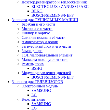
Дозатор,регенератор и теплообменник
ELECTROLUX / ZANUSSI / AEG
BEKO
BOSCH/SIEMENS/NEFF
Запчасти для СУШИЛЬНЫХ МАШИН
Барабан и его части
Мотор и его части
Фильтр и корпус
Сливная помпа и её части
Амортизатор и ролик
Загрузочный люк и его части
Замок двери
ТЭН/нагревательный элемент
Манжета люка, уплотнение
Ремень,шкив
BSHG
Модуль управления, дисплей
BOSCH/SIEMENS/NEFF
Запчасти для ТЕЛЕВИЗОРОВ
Электронный модуль
SAMSUNG
LG
Блок питания
SAMSUNG
LG