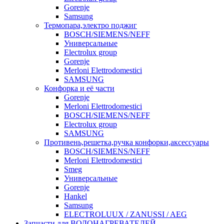
Gorenje
Samsung
Термопара,электро поджиг
BOSCH/SIEMENS/NEFF
Универсальные
Electrolux group
Gorenje
Merloni Elettrodomestici
SAMSUNG
Конфорка и её части
Gorenje
Merloni Elettrodomestici
BOSCH/SIEMENS/NEFF
Electrolux group
SAMSUNG
Противень,решетка,ручка конфорки,аксессуары
BOSCH/SIEMENS/NEFF
Merloni Elettrodomestici
Smeg
Универсальные
Gorenje
Hankel
Samsung
ELECTROLUUX / ZANUSSI / AEG
Запчасти для ВОДОНАГРЕВАТЕЛЕЙ