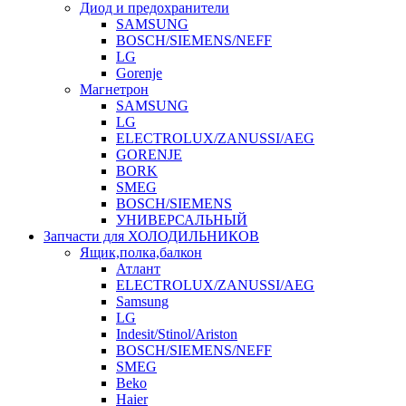
Диод и предохранители
SAMSUNG
BOSCH/SIEMENS/NEFF
LG
Gorenje
Магнетрон
SAMSUNG
LG
ELECTROLUX/ZANUSSI/AEG
GORENJE
BORK
SMEG
BOSCH/SIEMENS
УНИВЕРСАЛЬНЫЙ
Запчасти для ХОЛОДИЛЬНИКОВ
Ящик,полка,балкон
Атлант
ELECTROLUX/ZANUSSI/AEG
Samsung
LG
Indesit/Stinol/Ariston
BOSCH/SIEMENS/NEFF
SMEG
Beko
Haier