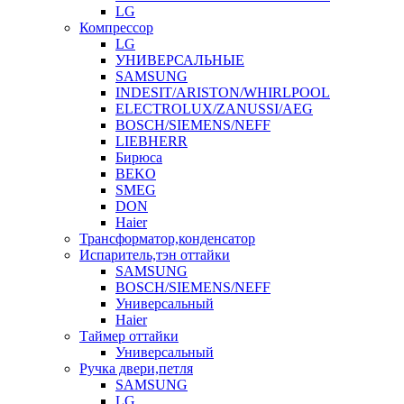
LG
Компрессор
LG
УНИВЕРСАЛЬНЫЕ
SAMSUNG
INDESIT/ARISTON/WHIRLPOOL
ELECTROLUX/ZANUSSI/AEG
BOSCH/SIEMENS/NEFF
LIEBHERR
Бирюса
BEKO
SMEG
DON
Haier
Трансформатор,конденсатор
Испаритель,тэн оттайки
SAMSUNG
BOSCH/SIEMENS/NEFF
Универсальный
Haier
Таймер оттайки
Универсальный
Ручка двери,петля
SAMSUNG
LG