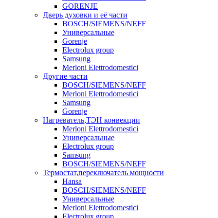
GORENJE
Дверь духовки и её части
BOSCH/SIEMENS/NEFF
Универсальные
Gorenje
Electrolux group
Samsung
Merloni Elettrodomestici
Другие части
BOSCH/SIEMENS/NEFF
Merloni Elettrodomestici
Samsung
Gorenje
Нагреватель,ТЭН конвекции
Merloni Elettrodomestici
Универсальные
Electrolux group
Samsung
BOSCH/SIEMENS/NEFF
Термостат,переключатель мощности
Hansa
BOSCH/SIEMENS/NEFF
Универсальные
Merloni Elettrodomestici
Electrolux group