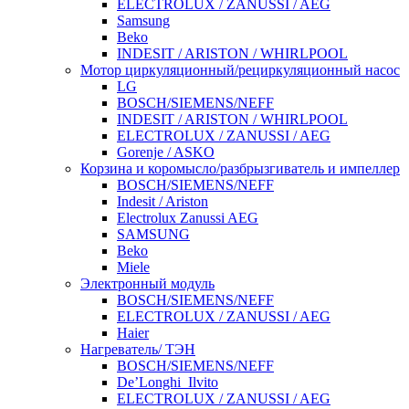
ELECTROLUX / ZANUSSI / AEG
Samsung
Beko
INDESIT / ARISTON / WHIRLPOOL
Мотор циркуляционный/рециркуляционный насос
LG
BOSCH/SIEMENS/NEFF
INDESIT / ARISTON / WHIRLPOOL
ELECTROLUX / ZANUSSI / AEG
Gorenje / ASKO
Корзина и коромысло/разбрызгиватель и импеллер
BOSCH/SIEMENS/NEFF
Indesit / Ariston
Electrolux Zanussi AEG
SAMSUNG
Beko
Miele
Электронный модуль
BOSCH/SIEMENS/NEFF
ELECTROLUX / ZANUSSI / AEG
Haier
Нагреватель/ ТЭН
BOSCH/SIEMENS/NEFF
De’Longhi_Ilvito
ELECTROLUX / ZANUSSI / AEG