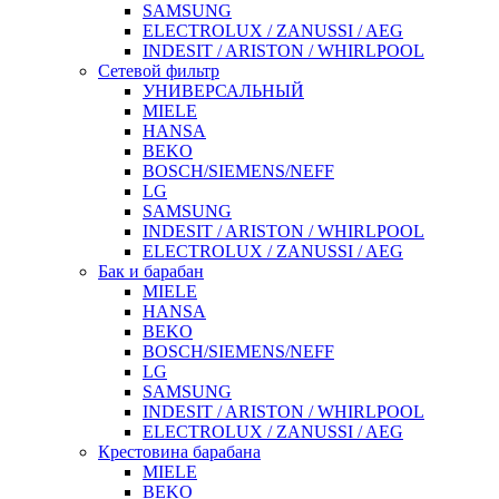
SAMSUNG
ELECTROLUX / ZANUSSI / AEG
INDESIT / ARISTON / WHIRLPOOL
Сетевой фильтр
УНИВЕРСАЛЬНЫЙ
MIELE
HANSA
BEKO
BOSCH/SIEMENS/NEFF
LG
SAMSUNG
INDESIT / ARISTON / WHIRLPOOL
ELECTROLUX / ZANUSSI / AEG
Бак и барабан
MIELE
HANSA
BEKO
BOSCH/SIEMENS/NEFF
LG
SAMSUNG
INDESIT / ARISTON / WHIRLPOOL
ELECTROLUX / ZANUSSI / AEG
Крестовина барабана
MIELE
BEKO