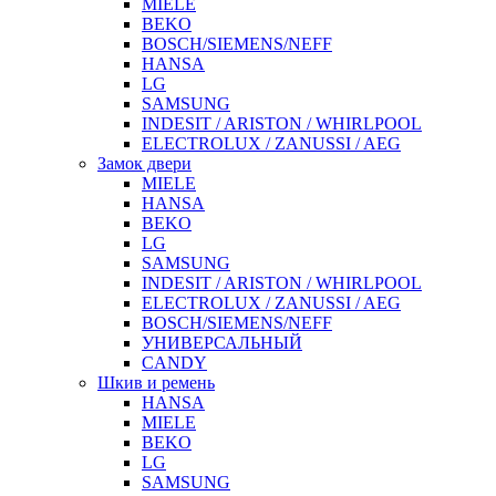
MIELE
BEKO
BOSCH/SIEMENS/NEFF
HANSA
LG
SAMSUNG
INDESIT / ARISTON / WHIRLPOOL
ELECTROLUX / ZANUSSI / AEG
Замок двери
MIELE
HANSA
BEKO
LG
SAMSUNG
INDESIT / ARISTON / WHIRLPOOL
ELECTROLUX / ZANUSSI / AEG
BOSCH/SIEMENS/NEFF
УНИВЕРСАЛЬНЫЙ
CANDY
Шкив и ремень
HANSA
MIELE
BEKO
LG
SAMSUNG