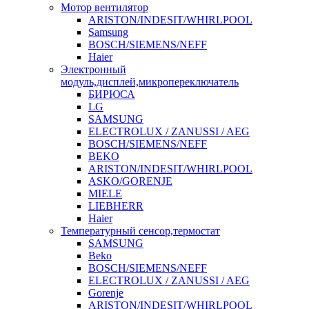
Мотор вентилятор
ARISTON/INDESIT/WHIRLPOOL
Samsung
BOSCH/SIEMENS/NEFF
Haier
Электронный
модуль,дисплей,микропереключатель
БИРЮСА
LG
SAMSUNG
ELECTROLUX / ZANUSSI / AEG
BOSCH/SIEMENS/NEFF
BEKO
ARISTON/INDESIT/WHIRLPOOL
ASKO/GORENJE
MIELE
LIEBHERR
Haier
Температурный сенсор,термостат
SAMSUNG
Beko
BOSCH/SIEMENS/NEFF
ELECTROLUX / ZANUSSI / AEG
Gorenje
ARISTON/INDESIT/WHIRLPOOL