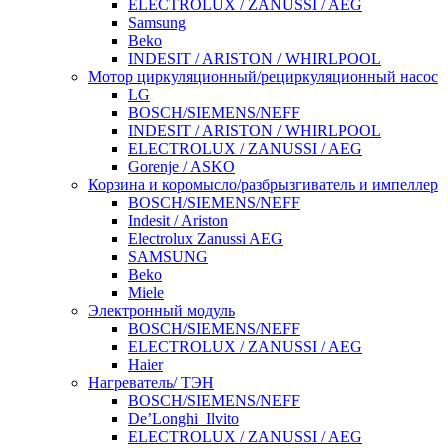
ELECTROLUX / ZANUSSI / AEG
Samsung
Beko
INDESIT / ARISTON / WHIRLPOOL
Мотор циркуляционный/рециркуляционный насос
LG
BOSCH/SIEMENS/NEFF
INDESIT / ARISTON / WHIRLPOOL
ELECTROLUX / ZANUSSI / AEG
Gorenje / ASKO
Корзина и коромысло/разбрызгиватель и импеллер
BOSCH/SIEMENS/NEFF
Indesit / Ariston
Electrolux Zanussi AEG
SAMSUNG
Beko
Miele
Электронный модуль
BOSCH/SIEMENS/NEFF
ELECTROLUX / ZANUSSI / AEG
Haier
Нагреватель/ ТЭН
BOSCH/SIEMENS/NEFF
De’Longhi_Ilvito
ELECTROLUX / ZANUSSI / AEG