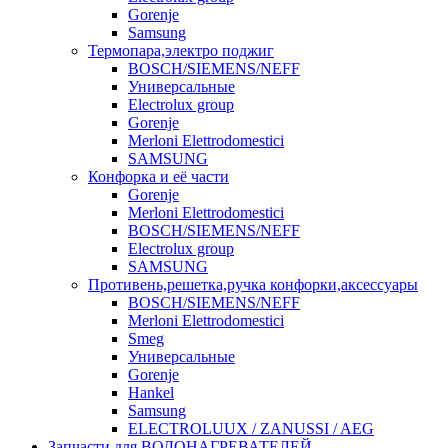
Gorenje
Samsung
Термопара,электро поджиг
BOSCH/SIEMENS/NEFF
Универсальные
Electrolux group
Gorenje
Merloni Elettrodomestici
SAMSUNG
Конфорка и её части
Gorenje
Merloni Elettrodomestici
BOSCH/SIEMENS/NEFF
Electrolux group
SAMSUNG
Противень,решетка,ручка конфорки,аксессуары
BOSCH/SIEMENS/NEFF
Merloni Elettrodomestici
Smeg
Универсальные
Gorenje
Hankel
Samsung
ELECTROLUUX / ZANUSSI / AEG
Запчасти для ВОДОНАГРЕВАТЕЛЕЙ