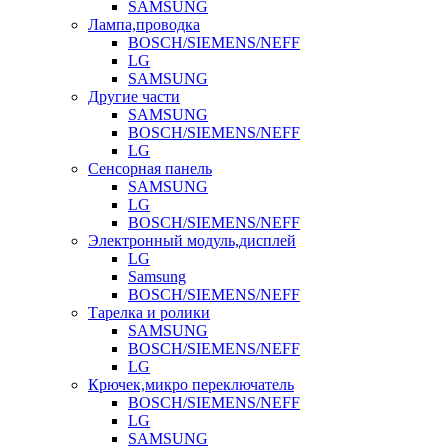
SAMSUNG
Лампа,проводка
BOSCH/SIEMENS/NEFF
LG
SAMSUNG
Другие части
SAMSUNG
BOSCH/SIEMENS/NEFF
LG
Сенсорная панель
SAMSUNG
LG
BOSCH/SIEMENS/NEFF
Электронный модуль,дисплей
LG
Samsung
BOSCH/SIEMENS/NEFF
Тарелка и ролики
SAMSUNG
BOSCH/SIEMENS/NEFF
LG
Крючек,микро переключатель
BOSCH/SIEMENS/NEFF
LG
SAMSUNG