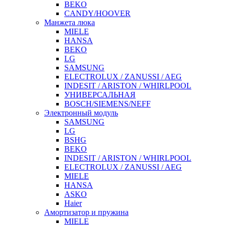
BEKO
CANDY/HOOVER
Манжета люка
MIELE
HANSA
BEKO
LG
SAMSUNG
ELECTROLUX / ZANUSSI / AEG
INDESIT / ARISTON / WHIRLPOOL
УНИВЕРСАЛЬНАЯ
BOSCH/SIEMENS/NEFF
Электронный модуль
SAMSUNG
LG
BSHG
BEKO
INDESIT / ARISTON / WHIRLPOOL
ELECTROLUX / ZANUSSI / AEG
MIELE
HANSA
ASKO
Haier
Амортизатор и пружина
MIELE