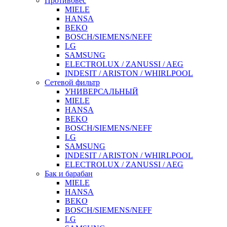
Противовес
MIELE
HANSA
BEKO
BOSCH/SIEMENS/NEFF
LG
SAMSUNG
ELECTROLUX / ZANUSSI / AEG
INDESIT / ARISTON / WHIRLPOOL
Сетевой фильтр
УНИВЕРСАЛЬНЫЙ
MIELE
HANSA
BEKO
BOSCH/SIEMENS/NEFF
LG
SAMSUNG
INDESIT / ARISTON / WHIRLPOOL
ELECTROLUX / ZANUSSI / AEG
Бак и барабан
MIELE
HANSA
BEKO
BOSCH/SIEMENS/NEFF
LG