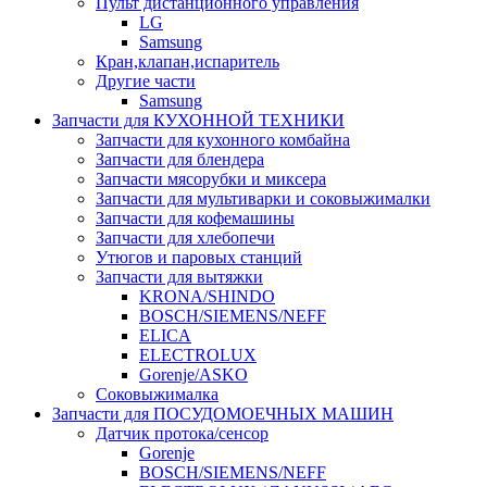
Пульт дистанционного управления
LG
Samsung
Кран,клапан,испаритель
Другие части
Samsung
Запчасти для КУХОННОЙ ТЕХНИКИ
Запчасти для кухонного комбайна
Запчасти для блендера
Запчасти мясорубки и миксера
Запчасти для мультиварки и соковыжималки
Запчасти для кофемашины
Запчасти для хлебопечи
Утюгов и паровых станций
Запчасти для вытяжки
KRONA/SHINDO
BOSCH/SIEMENS/NEFF
ELICA
ELECTROLUX
Gorenje/ASKO
Соковыжималка
Запчасти для ПОСУДОМОЕЧНЫХ МАШИН
Датчик протока/сенсор
Gorenje
BOSCH/SIEMENS/NEFF