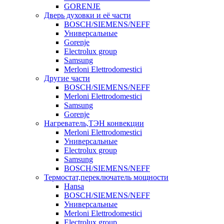
GORENJE
Дверь духовки и её части
BOSCH/SIEMENS/NEFF
Универсальные
Gorenje
Electrolux group
Samsung
Merloni Elettrodomestici
Другие части
BOSCH/SIEMENS/NEFF
Merloni Elettrodomestici
Samsung
Gorenje
Нагреватель,ТЭН конвекции
Merloni Elettrodomestici
Универсальные
Electrolux group
Samsung
BOSCH/SIEMENS/NEFF
Термостат,переключатель мощности
Hansa
BOSCH/SIEMENS/NEFF
Универсальные
Merloni Elettrodomestici
Electrolux group