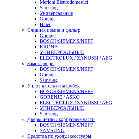
Merloni Elettrodomestici
Samsung
Универсальные
Gorenje
Haier
Сливная помпа и фильтр
Gorenje
BOSCH/SIEMENS/NEFF
KRONA
УНИВЕРСАЛЬНЫЕ
ELECTROLUX / ZANUSSI / AEG
Замок двери
BOSCH/SIEMENS/NEFF
Gorenje
Samsung
Уплотнитель и патрубок
BOSCH/SIEMENS/NEFF
GORENJE / ASKO
ELECTROLUX / ZANUSSI / AEG
УНИВЕРСАЛЬНЫЕ
Samsung
Дверь/ петли / корпусные части
BOSCH/SIEMENS/NEFF
SAMSUNG
Средства по уходу,аксессуары