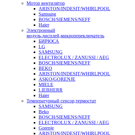
Мотор вентилятор
ARISTON/INDESIT/WHIRLPOOL
Samsung
BOSCH/SIEMENS/NEFF
Haier
Электронный
модуль,дисплей,микропереключатель
БИРЮСА
LG
SAMSUNG
ELECTROLUX / ZANUSSI / AEG
BOSCH/SIEMENS/NEFF
BEKO
ARISTON/INDESIT/WHIRLPOOL
ASKO/GORENJE
MIELE
LIEBHERR
Haier
Температурный сенсор,термостат
SAMSUNG
Beko
BOSCH/SIEMENS/NEFF
ELECTROLUX / ZANUSSI / AEG
Gorenje
ARISTON/INDESIT/WHIRLPOOL