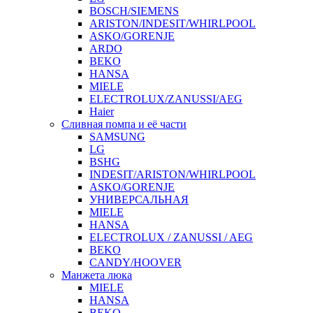
BOSCH/SIEMENS
ARISTON/INDESIT/WHIRLPOOL
ASKO/GORENJE
ARDO
BEKO
HANSA
MIELE
ELECTROLUX/ZANUSSI/AEG
Haier
Сливная помпа и её части
SAMSUNG
LG
BSHG
INDESIT/ARISTON/WHIRLPOOL
ASKO/GORENJE
УНИВЕРСАЛЬНАЯ
MIELE
HANSA
ELECTROLUX / ZANUSSI / AEG
BEKO
CANDY/HOOVER
Манжета люка
MIELE
HANSA
BEKO