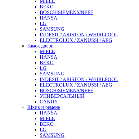
MIELE
BEKO
BOSCH/SIEMENS/NEFF
HANSA
LG
SAMSUNG
INDESIT / ARISTON / WHIRLPOOL
ELECTROLUX / ZANUSSI / AEG
Замок двери
MIELE
HANSA
BEKO
LG
SAMSUNG
INDESIT / ARISTON / WHIRLPOOL
ELECTROLUX / ZANUSSI / AEG
BOSCH/SIEMENS/NEFF
УНИВЕРСАЛЬНЫЙ
CANDY
Шкив и ремень
HANSA
MIELE
BEKO
LG
SAMSUNG