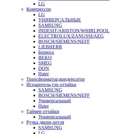
LG
Компрессор
LG
УНИВЕРСАЛЬНЫЕ
SAMSUNG
INDESIT/ARISTON/WHIRLPOOL
ELECTROLUX/ZANUSSI/AEG
BOSCH/SIEMENS/NEFF
LIEBHERR
Бирюса
BEKO
SMEG
DON
Haier
Трансформатор,конденсатор
Испаритель,тэн оттайки
SAMSUNG
BOSCH/SIEMENS/NEFF
Универсальный
Haier
Таймер оттайки
Универсальный
Ручка двери,петля
SAMSUNG
LG