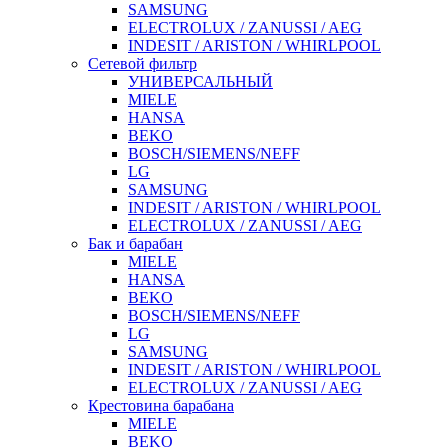
SAMSUNG
ELECTROLUX / ZANUSSI / AEG
INDESIT / ARISTON / WHIRLPOOL
Сетевой фильтр
УНИВЕРСАЛЬНЫЙ
MIELE
HANSA
BEKO
BOSCH/SIEMENS/NEFF
LG
SAMSUNG
INDESIT / ARISTON / WHIRLPOOL
ELECTROLUX / ZANUSSI / AEG
Бак и барабан
MIELE
HANSA
BEKO
BOSCH/SIEMENS/NEFF
LG
SAMSUNG
INDESIT / ARISTON / WHIRLPOOL
ELECTROLUX / ZANUSSI / AEG
Крестовина барабана
MIELE
BEKO