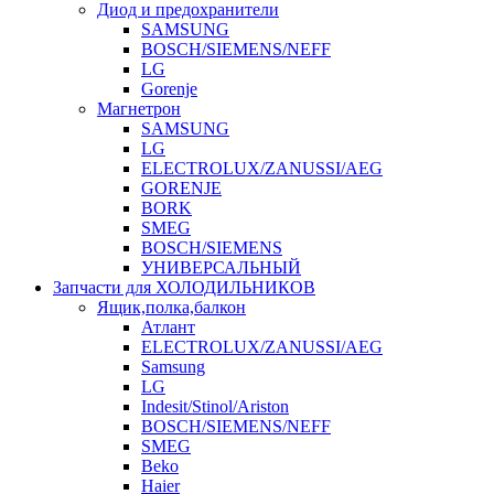
Диод и предохранители
SAMSUNG
BOSCH/SIEMENS/NEFF
LG
Gorenje
Магнетрон
SAMSUNG
LG
ELECTROLUX/ZANUSSI/AEG
GORENJE
BORK
SMEG
BOSCH/SIEMENS
УНИВЕРСАЛЬНЫЙ
Запчасти для ХОЛОДИЛЬНИКОВ
Ящик,полка,балкон
Атлант
ELECTROLUX/ZANUSSI/AEG
Samsung
LG
Indesit/Stinol/Ariston
BOSCH/SIEMENS/NEFF
SMEG
Beko
Haier