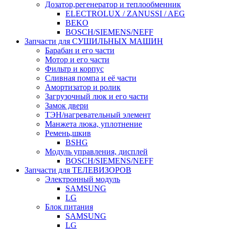
Дозатор,регенератор и теплообменник
ELECTROLUX / ZANUSSI / AEG
BEKO
BOSCH/SIEMENS/NEFF
Запчасти для СУШИЛЬНЫХ МАШИН
Барабан и его части
Мотор и его части
Фильтр и корпус
Сливная помпа и её части
Амортизатор и ролик
Загрузочный люк и его части
Замок двери
ТЭН/нагревательный элемент
Манжета люка, уплотнение
Ремень,шкив
BSHG
Модуль управления, дисплей
BOSCH/SIEMENS/NEFF
Запчасти для ТЕЛЕВИЗОРОВ
Электронный модуль
SAMSUNG
LG
Блок питания
SAMSUNG
LG