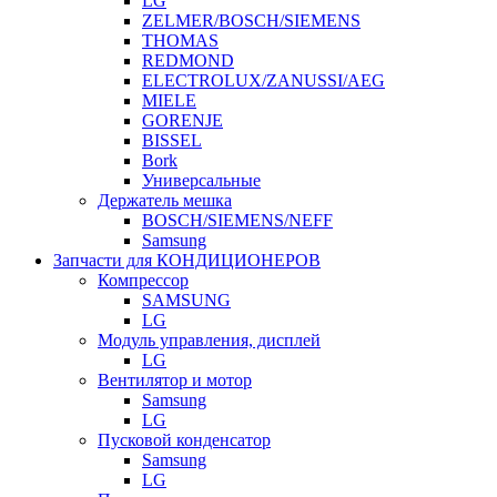
LG
ZELMER/BOSCH/SIEMENS
THOMAS
REDMOND
ELECTROLUX/ZANUSSI/AEG
MIELE
GORENJE
BISSEL
Bork
Универсальные
Держатель мешка
BOSCH/SIEMENS/NEFF
Samsung
Запчасти для КОНДИЦИОНЕРОВ
Компрессор
SAMSUNG
LG
Модуль управления, дисплей
LG
Вентилятор и мотор
Samsung
LG
Пусковой конденсатор
Samsung
LG