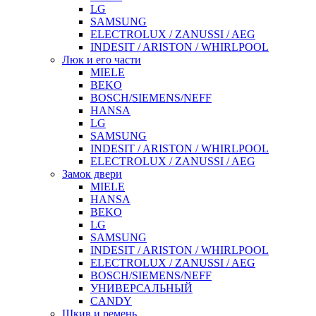
LG
SAMSUNG
ELECTROLUX / ZANUSSI / AEG
INDESIT / ARISTON / WHIRLPOOL
Люк и его части
MIELE
BEKO
BOSCH/SIEMENS/NEFF
HANSA
LG
SAMSUNG
INDESIT / ARISTON / WHIRLPOOL
ELECTROLUX / ZANUSSI / AEG
Замок двери
MIELE
HANSA
BEKO
LG
SAMSUNG
INDESIT / ARISTON / WHIRLPOOL
ELECTROLUX / ZANUSSI / AEG
BOSCH/SIEMENS/NEFF
УНИВЕРСАЛЬНЫЙ
CANDY
Шкив и ремень