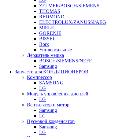
LG
ZELMER/BOSCH/SIEMENS
THOMAS
REDMOND
ELECTROLUX/ZANUSSI/AEG
MIELE
GORENJE
BISSEL
Bork
Универсальные
Держатель мешка
BOSCH/SIEMENS/NEFF
Samsung
Запчасти для КОНДИЦИОНЕРОВ
Компрессор
SAMSUNG
LG
Модуль управления, дисплей
LG
Вентилятор и мотор
Samsung
LG
Пусковой конденсатор
Samsung
LG