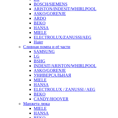
BOSCH/SIEMENS
ARISTON/INDESIT/WHIRLPOOL
ASKO/GORENJE
ARDO
BEKO
HANSA
MIELE
ELECTROLUX/ZANUSSI/AEG
Haier
Сливная помпа и её части
SAMSUNG
LG
BSHG
INDESIT/ARISTON/WHIRLPOOL
ASKO/GORENJE
УНИВЕРСАЛЬНАЯ
MIELE
HANSA
ELECTROLUX / ZANUSSI / AEG
BEKO
CANDY/HOOVER
Манжета люка
MIELE
HANSA
BEKO