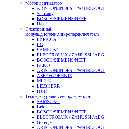
Мотор вентилятор
ARISTON/INDESIT/WHIRLPOOL
Samsung
BOSCH/SIEMENS/NEFF
Haier
Электронный
модуль,дисплей,микропереключатель
БИРЮСА
LG
SAMSUNG
ELECTROLUX / ZANUSSI / AEG
BOSCH/SIEMENS/NEFF
BEKO
ARISTON/INDESIT/WHIRLPOOL
ASKO/GORENJE
MIELE
LIEBHERR
Haier
Температурный сенсор,термостат
SAMSUNG
Beko
BOSCH/SIEMENS/NEFF
ELECTROLUX / ZANUSSI / AEG
Gorenje
ARISTON/INDESIT/WHIRLPOOL