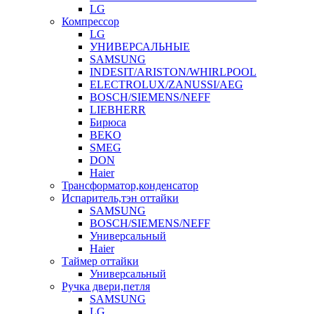
LG
Компрессор
LG
УНИВЕРСАЛЬНЫЕ
SAMSUNG
INDESIT/ARISTON/WHIRLPOOL
ELECTROLUX/ZANUSSI/AEG
BOSCH/SIEMENS/NEFF
LIEBHERR
Бирюса
BEKO
SMEG
DON
Haier
Трансформатор,конденсатор
Испаритель,тэн оттайки
SAMSUNG
BOSCH/SIEMENS/NEFF
Универсальный
Haier
Таймер оттайки
Универсальный
Ручка двери,петля
SAMSUNG
LG