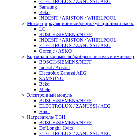
ELECTROLUX / ZANUSSI / AEG
Samsung
Beko
INDESIT / ARISTON / WHIRLPOOL
Мотор циркуляционный/рециркуляционный насос
LG
BOSCH/SIEMENS/NEFF
INDESIT / ARISTON / WHIRLPOOL
ELECTROLUX / ZANUSSI / AEG
Gorenje / ASKO
Корзина и коромысло/разбрызгиватель и импеллер
BOSCH/SIEMENS/NEFF
Indesit / Ariston
Electrolux Zanussi AEG
SAMSUNG
Beko
Miele
Электронный модуль
BOSCH/SIEMENS/NEFF
ELECTROLUX / ZANUSSI / AEG
Haier
Нагреватель/ ТЭН
BOSCH/SIEMENS/NEFF
De’Longhi_Ilvito
ELECTROLUX / ZANUSSI / AEG