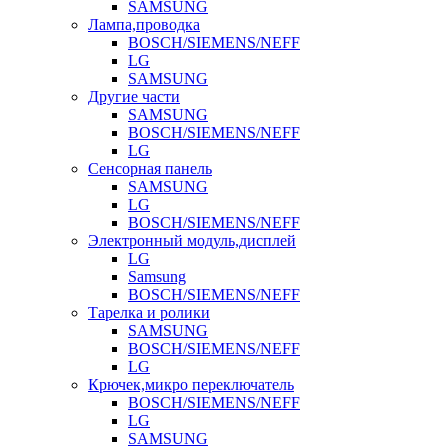
SAMSUNG
Лампа,проводка
BOSCH/SIEMENS/NEFF
LG
SAMSUNG
Другие части
SAMSUNG
BOSCH/SIEMENS/NEFF
LG
Сенсорная панель
SAMSUNG
LG
BOSCH/SIEMENS/NEFF
Электронный модуль,дисплей
LG
Samsung
BOSCH/SIEMENS/NEFF
Тарелка и ролики
SAMSUNG
BOSCH/SIEMENS/NEFF
LG
Крючек,микро переключатель
BOSCH/SIEMENS/NEFF
LG
SAMSUNG