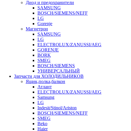
Диод и предохранители
SAMSUNG
BOSCH/SIEMENS/NEFF
LG
Gorenje
Магнетрон
SAMSUNG
LG
ELECTROLUX/ZANUSSI/AEG
GORENJE
BORK
SMEG
BOSCH/SIEMENS
УНИВЕРСАЛЬНЫЙ
Запчасти для ХОЛОДИЛЬНИКОВ
Ящик,полка,балкон
Атлант
ELECTROLUX/ZANUSSI/AEG
Samsung
LG
Indesit/Stinol/Ariston
BOSCH/SIEMENS/NEFF
SMEG
Beko
Haier