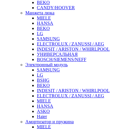
BEKO
CANDY/HOOVER
Манжета люка
MIELE
HANSA
BEKO
LG
SAMSUNG
ELECTROLUX / ZANUSSI / AEG
INDESIT / ARISTON / WHIRLPOOL
УНИВЕРСАЛЬНАЯ
BOSCH/SIEMENS/NEFF
Электронный модуль
SAMSUNG
LG
BSHG
BEKO
INDESIT / ARISTON / WHIRLPOOL
ELECTROLUX / ZANUSSI / AEG
MIELE
HANSA
ASKO
Haier
Амортизатор и пружина
MIELE