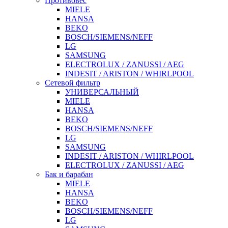
Противовес
MIELE
HANSA
BEKO
BOSCH/SIEMENS/NEFF
LG
SAMSUNG
ELECTROLUX / ZANUSSI / AEG
INDESIT / ARISTON / WHIRLPOOL
Сетевой фильтр
УНИВЕРСАЛЬНЫЙ
MIELE
HANSA
BEKO
BOSCH/SIEMENS/NEFF
LG
SAMSUNG
INDESIT / ARISTON / WHIRLPOOL
ELECTROLUX / ZANUSSI / AEG
Бак и барабан
MIELE
HANSA
BEKO
BOSCH/SIEMENS/NEFF
LG