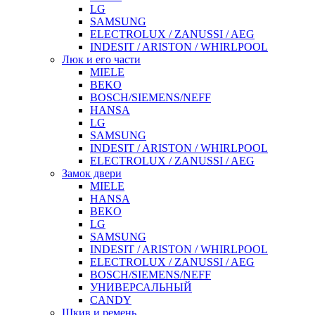
LG
SAMSUNG
ELECTROLUX / ZANUSSI / AEG
INDESIT / ARISTON / WHIRLPOOL
Люк и его части
MIELE
BEKO
BOSCH/SIEMENS/NEFF
HANSA
LG
SAMSUNG
INDESIT / ARISTON / WHIRLPOOL
ELECTROLUX / ZANUSSI / AEG
Замок двери
MIELE
HANSA
BEKO
LG
SAMSUNG
INDESIT / ARISTON / WHIRLPOOL
ELECTROLUX / ZANUSSI / AEG
BOSCH/SIEMENS/NEFF
УНИВЕРСАЛЬНЫЙ
CANDY
Шкив и ремень