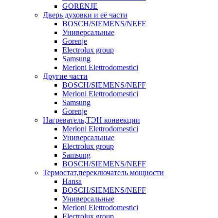
GORENJE
Дверь духовки и её части
BOSCH/SIEMENS/NEFF
Универсальные
Gorenje
Electrolux group
Samsung
Merloni Elettrodomestici
Другие части
BOSCH/SIEMENS/NEFF
Merloni Elettrodomestici
Samsung
Gorenje
Нагреватель,ТЭН конвекции
Merloni Elettrodomestici
Универсальные
Electrolux group
Samsung
BOSCH/SIEMENS/NEFF
Термостат,переключатель мощности
Hansa
BOSCH/SIEMENS/NEFF
Универсальные
Merloni Elettrodomestici
Electrolux group