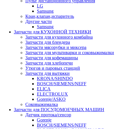
Пульт дистанционного управления
LG
Samsung
Кран,клапан,испаритель
Другие части
Samsung
Запчасти для КУХОННОЙ ТЕХНИКИ
Запчасти для кухонного комбайна
Запчасти для блендера
Запчасти мясорубки и миксера
Запчасти для мультиварки и соковыжималки
Запчасти для кофемашины
Запчасти для хлебопечи
Утюгов и паровых станций
Запчасти для вытяжки
KRONA/SHINDO
BOSCH/SIEMENS/NEFF
ELICA
ELECTROLUX
Gorenje/ASKO
Соковыжималка
Запчасти для ПОСУДОМОЕЧНЫХ МАШИН
Датчик протока/сенсор
Gorenje
BOSCH/SIEMENS/NEFF