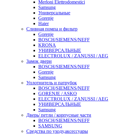
Merloni Elettrodomestici
Samsung
Универсальные
Gorenje
Haier
Сливная помпа и фильтр
Gorenje
BOSCH/SIEMENS/NEFF
KRONA
УНИВЕРСАЛЬНЫЕ
ELECTROLUX / ZANUSSI / AEG
Замок двери
BOSCH/SIEMENS/NEFF
Gorenje
Samsung
Уплотнитель и патрубок
BOSCH/SIEMENS/NEFF
GORENJE / ASKO
ELECTROLUX / ZANUSSI / AEG
УНИВЕРСАЛЬНЫЕ
Samsung
Дверь/ петли / корпусные части
BOSCH/SIEMENS/NEFF
SAMSUNG
Средства по уходу,аксессуары