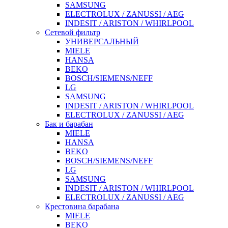
SAMSUNG
ELECTROLUX / ZANUSSI / AEG
INDESIT / ARISTON / WHIRLPOOL
Сетевой фильтр
УНИВЕРСАЛЬНЫЙ
MIELE
HANSA
BEKO
BOSCH/SIEMENS/NEFF
LG
SAMSUNG
INDESIT / ARISTON / WHIRLPOOL
ELECTROLUX / ZANUSSI / AEG
Бак и барабан
MIELE
HANSA
BEKO
BOSCH/SIEMENS/NEFF
LG
SAMSUNG
INDESIT / ARISTON / WHIRLPOOL
ELECTROLUX / ZANUSSI / AEG
Крестовина барабана
MIELE
BEKO