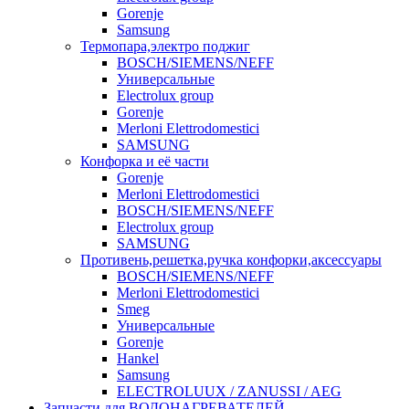
Gorenje
Samsung
Термопара,электро поджиг
BOSCH/SIEMENS/NEFF
Универсальные
Electrolux group
Gorenje
Merloni Elettrodomestici
SAMSUNG
Конфорка и её части
Gorenje
Merloni Elettrodomestici
BOSCH/SIEMENS/NEFF
Electrolux group
SAMSUNG
Противень,решетка,ручка конфорки,аксессуары
BOSCH/SIEMENS/NEFF
Merloni Elettrodomestici
Smeg
Универсальные
Gorenje
Hankel
Samsung
ELECTROLUUX / ZANUSSI / AEG
Запчасти для ВОДОНАГРЕВАТЕЛЕЙ