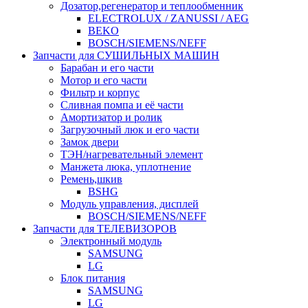
Дозатор,регенератор и теплообменник
ELECTROLUX / ZANUSSI / AEG
BEKO
BOSCH/SIEMENS/NEFF
Запчасти для СУШИЛЬНЫХ МАШИН
Барабан и его части
Мотор и его части
Фильтр и корпус
Сливная помпа и её части
Амортизатор и ролик
Загрузочный люк и его части
Замок двери
ТЭН/нагревательный элемент
Манжета люка, уплотнение
Ремень,шкив
BSHG
Модуль управления, дисплей
BOSCH/SIEMENS/NEFF
Запчасти для ТЕЛЕВИЗОРОВ
Электронный модуль
SAMSUNG
LG
Блок питания
SAMSUNG
LG