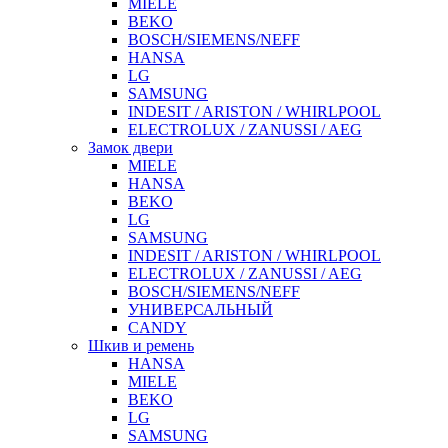
MIELE
BEKO
BOSCH/SIEMENS/NEFF
HANSA
LG
SAMSUNG
INDESIT / ARISTON / WHIRLPOOL
ELECTROLUX / ZANUSSI / AEG
Замок двери
MIELE
HANSA
BEKO
LG
SAMSUNG
INDESIT / ARISTON / WHIRLPOOL
ELECTROLUX / ZANUSSI / AEG
BOSCH/SIEMENS/NEFF
УНИВЕРСАЛЬНЫЙ
CANDY
Шкив и ремень
HANSA
MIELE
BEKO
LG
SAMSUNG