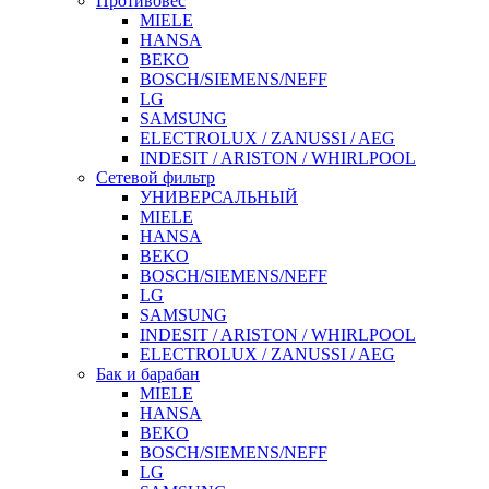
Противовес
MIELE
HANSA
BEKO
BOSCH/SIEMENS/NEFF
LG
SAMSUNG
ELECTROLUX / ZANUSSI / AEG
INDESIT / ARISTON / WHIRLPOOL
Сетевой фильтр
УНИВЕРСАЛЬНЫЙ
MIELE
HANSA
BEKO
BOSCH/SIEMENS/NEFF
LG
SAMSUNG
INDESIT / ARISTON / WHIRLPOOL
ELECTROLUX / ZANUSSI / AEG
Бак и барабан
MIELE
HANSA
BEKO
BOSCH/SIEMENS/NEFF
LG