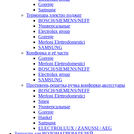
Gorenje
Samsung
Термопара,электро поджиг
BOSCH/SIEMENS/NEFF
Универсальные
Electrolux group
Gorenje
Merloni Elettrodomestici
SAMSUNG
Конфорка и её части
Gorenje
Merloni Elettrodomestici
BOSCH/SIEMENS/NEFF
Electrolux group
SAMSUNG
Противень,решетка,ручка конфорки,аксессуары
BOSCH/SIEMENS/NEFF
Merloni Elettrodomestici
Smeg
Универсальные
Gorenje
Hankel
Samsung
ELECTROLUUX / ZANUSSI / AEG
Запчасти для ВОДОНАГРЕВАТЕЛЕЙ