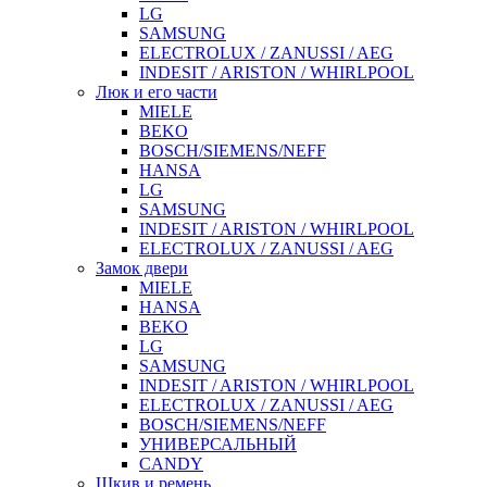
LG
SAMSUNG
ELECTROLUX / ZANUSSI / AEG
INDESIT / ARISTON / WHIRLPOOL
Люк и его части
MIELE
BEKO
BOSCH/SIEMENS/NEFF
HANSA
LG
SAMSUNG
INDESIT / ARISTON / WHIRLPOOL
ELECTROLUX / ZANUSSI / AEG
Замок двери
MIELE
HANSA
BEKO
LG
SAMSUNG
INDESIT / ARISTON / WHIRLPOOL
ELECTROLUX / ZANUSSI / AEG
BOSCH/SIEMENS/NEFF
УНИВЕРСАЛЬНЫЙ
CANDY
Шкив и ремень