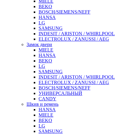
MIELE
BEKO
BOSCH/SIEMENS/NEFF
HANSA
LG
SAMSUNG
INDESIT / ARISTON / WHIRLPOOL
ELECTROLUX / ZANUSSI / AEG
Замок двери
MIELE
HANSA
BEKO
LG
SAMSUNG
INDESIT / ARISTON / WHIRLPOOL
ELECTROLUX / ZANUSSI / AEG
BOSCH/SIEMENS/NEFF
УНИВЕРСАЛЬНЫЙ
CANDY
Шкив и ремень
HANSA
MIELE
BEKO
LG
SAMSUNG