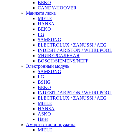
BEKO
CANDY/HOOVER
Манжета люка
MIELE
HANSA
BEKO
LG
SAMSUNG
ELECTROLUX / ZANUSSI / AEG
INDESIT / ARISTON / WHIRLPOOL
УНИВЕРСАЛЬНАЯ
BOSCH/SIEMENS/NEFF
Электронный модуль
SAMSUNG
LG
BSHG
BEKO
INDESIT / ARISTON / WHIRLPOOL
ELECTROLUX / ZANUSSI / AEG
MIELE
HANSA
ASKO
Haier
Амортизатор и пружина
MIELE