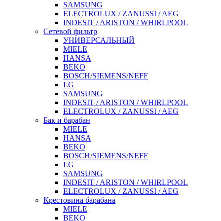
SAMSUNG
ELECTROLUX / ZANUSSI / AEG
INDESIT / ARISTON / WHIRLPOOL
Сетевой фильтр
УНИВЕРСАЛЬНЫЙ
MIELE
HANSA
BEKO
BOSCH/SIEMENS/NEFF
LG
SAMSUNG
INDESIT / ARISTON / WHIRLPOOL
ELECTROLUX / ZANUSSI / AEG
Бак и барабан
MIELE
HANSA
BEKO
BOSCH/SIEMENS/NEFF
LG
SAMSUNG
INDESIT / ARISTON / WHIRLPOOL
ELECTROLUX / ZANUSSI / AEG
Крестовина барабана
MIELE
BEKO