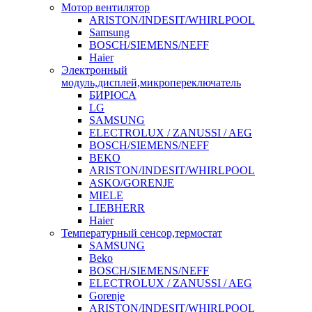
Мотор вентилятор
ARISTON/INDESIT/WHIRLPOOL
Samsung
BOSCH/SIEMENS/NEFF
Haier
Электронный
модуль,дисплей,микропереключатель
БИРЮСА
LG
SAMSUNG
ELECTROLUX / ZANUSSI / AEG
BOSCH/SIEMENS/NEFF
BEKO
ARISTON/INDESIT/WHIRLPOOL
ASKO/GORENJE
MIELE
LIEBHERR
Haier
Температурный сенсор,термостат
SAMSUNG
Beko
BOSCH/SIEMENS/NEFF
ELECTROLUX / ZANUSSI / AEG
Gorenje
ARISTON/INDESIT/WHIRLPOOL