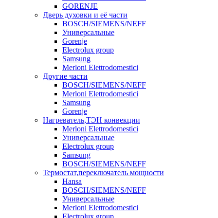
GORENJE
Дверь духовки и её части
BOSCH/SIEMENS/NEFF
Универсальные
Gorenje
Electrolux group
Samsung
Merloni Elettrodomestici
Другие части
BOSCH/SIEMENS/NEFF
Merloni Elettrodomestici
Samsung
Gorenje
Нагреватель,ТЭН конвекции
Merloni Elettrodomestici
Универсальные
Electrolux group
Samsung
BOSCH/SIEMENS/NEFF
Термостат,переключатель мощности
Hansa
BOSCH/SIEMENS/NEFF
Универсальные
Merloni Elettrodomestici
Electrolux group