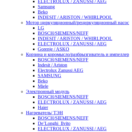
ELECTROLUX / ZANUSSI / AEG
Samsung
Beko
INDESIT / ARISTON / WHIRLPOOL
Мотор циркуляционный/рециркуляционный насос
LG
BOSCH/SIEMENS/NEFF
INDESIT / ARISTON / WHIRLPOOL
ELECTROLUX / ZANUSSI / AEG
Gorenje / ASKO
Корзина и коромысло/разбрызгиватель и импеллер
BOSCH/SIEMENS/NEFF
Indesit / Ariston
Electrolux Zanussi AEG
SAMSUNG
Beko
Miele
Электронный модуль
BOSCH/SIEMENS/NEFF
ELECTROLUX / ZANUSSI / AEG
Haier
Нагреватель/ ТЭН
BOSCH/SIEMENS/NEFF
De’Longhi_Ilvito
ELECTROLUX / ZANUSSI / AEG