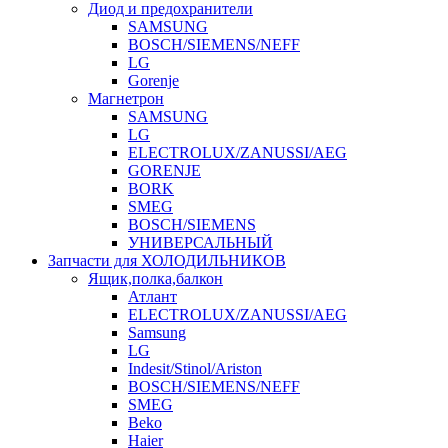
Диод и предохранители
SAMSUNG
BOSCH/SIEMENS/NEFF
LG
Gorenje
Магнетрон
SAMSUNG
LG
ELECTROLUX/ZANUSSI/AEG
GORENJE
BORK
SMEG
BOSCH/SIEMENS
УНИВЕРСАЛЬНЫЙ
Запчасти для ХОЛОДИЛЬНИКОВ
Ящик,полка,балкон
Атлант
ELECTROLUX/ZANUSSI/AEG
Samsung
LG
Indesit/Stinol/Ariston
BOSCH/SIEMENS/NEFF
SMEG
Beko
Haier