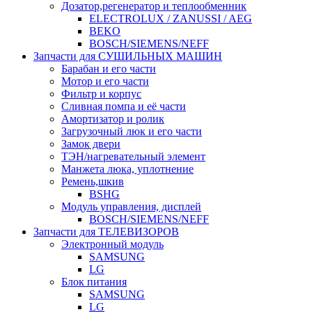
Дозатор,регенератор и теплообменник
ELECTROLUX / ZANUSSI / AEG
BEKO
BOSCH/SIEMENS/NEFF
Запчасти для СУШИЛЬНЫХ МАШИН
Барабан и его части
Мотор и его части
Фильтр и корпус
Сливная помпа и её части
Амортизатор и ролик
Загрузочный люк и его части
Замок двери
ТЭН/нагревательный элемент
Манжета люка, уплотнение
Ремень,шкив
BSHG
Модуль управления, дисплей
BOSCH/SIEMENS/NEFF
Запчасти для ТЕЛЕВИЗОРОВ
Электронный модуль
SAMSUNG
LG
Блок питания
SAMSUNG
LG