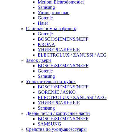
Merloni Elettrodomestici
Samsung
Универсальные
Gorenje
Haier
Сливная помпа и фильтр
Gorenje
BOSCH/SIEMENS/NEFF
KRONA
УНИВЕРСАЛЬНЫЕ
ELECTROLUX / ZANUSSI / AEG
Замок двери
BOSCH/SIEMENS/NEFF
Gorenje
Samsung
Уплотнитель и патрубок
BOSCH/SIEMENS/NEFF
GORENJE / ASKO
ELECTROLUX / ZANUSSI / AEG
УНИВЕРСАЛЬНЫЕ
Samsung
Дверь/ петли / корпусные части
BOSCH/SIEMENS/NEFF
SAMSUNG
Средства по уходу,аксессуары