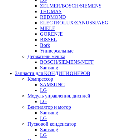
LG
ZELMER/BOSCH/SIEMENS
THOMAS
REDMOND
ELECTROLUX/ZANUSSI/AEG
MIELE
GORENJE
BISSEL
Bork
Универсальные
Держатель мешка
BOSCH/SIEMENS/NEFF
Samsung
Запчасти для КОНДИЦИОНЕРОВ
Компрессор
SAMSUNG
LG
Модуль управления, дисплей
LG
Вентилятор и мотор
Samsung
LG
Пусковой конденсатор
Samsung
LG