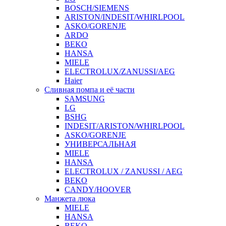
BOSCH/SIEMENS
ARISTON/INDESIT/WHIRLPOOL
ASKO/GORENJE
ARDO
BEKO
HANSA
MIELE
ELECTROLUX/ZANUSSI/AEG
Haier
Сливная помпа и её части
SAMSUNG
LG
BSHG
INDESIT/ARISTON/WHIRLPOOL
ASKO/GORENJE
УНИВЕРСАЛЬНАЯ
MIELE
HANSA
ELECTROLUX / ZANUSSI / AEG
BEKO
CANDY/HOOVER
Манжета люка
MIELE
HANSA
BEKO