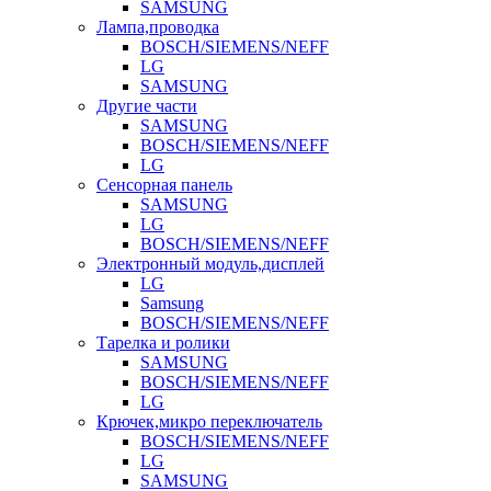
SAMSUNG
Лампа,проводка
BOSCH/SIEMENS/NEFF
LG
SAMSUNG
Другие части
SAMSUNG
BOSCH/SIEMENS/NEFF
LG
Сенсорная панель
SAMSUNG
LG
BOSCH/SIEMENS/NEFF
Электронный модуль,дисплей
LG
Samsung
BOSCH/SIEMENS/NEFF
Тарелка и ролики
SAMSUNG
BOSCH/SIEMENS/NEFF
LG
Крючек,микро переключатель
BOSCH/SIEMENS/NEFF
LG
SAMSUNG