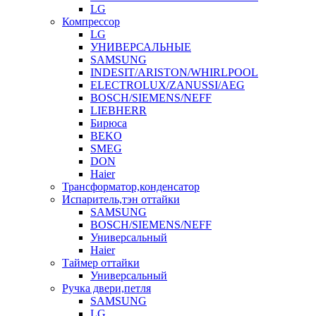
LG
Компрессор
LG
УНИВЕРСАЛЬНЫЕ
SAMSUNG
INDESIT/ARISTON/WHIRLPOOL
ELECTROLUX/ZANUSSI/AEG
BOSCH/SIEMENS/NEFF
LIEBHERR
Бирюса
BEKO
SMEG
DON
Haier
Трансформатор,конденсатор
Испаритель,тэн оттайки
SAMSUNG
BOSCH/SIEMENS/NEFF
Универсальный
Haier
Таймер оттайки
Универсальный
Ручка двери,петля
SAMSUNG
LG