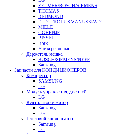
LG
ZELMER/BOSCH/SIEMENS
THOMAS
REDMOND
ELECTROLUX/ZANUSSI/AEG
MIELE
GORENJE
BISSEL
Bork
Универсальные
Держатель мешка
BOSCH/SIEMENS/NEFF
Samsung
Запчасти для КОНДИЦИОНЕРОВ
Компрессор
SAMSUNG
LG
Модуль управления, дисплей
LG
Вентилятор и мотор
Samsung
LG
Пусковой конденсатор
Samsung
LG