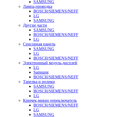
SAMSUNG
Лампа,проводка
BOSCH/SIEMENS/NEFF
LG
SAMSUNG
Другие части
SAMSUNG
BOSCH/SIEMENS/NEFF
LG
Сенсорная панель
SAMSUNG
LG
BOSCH/SIEMENS/NEFF
Электронный модуль,дисплей
LG
Samsung
BOSCH/SIEMENS/NEFF
Тарелка и ролики
SAMSUNG
BOSCH/SIEMENS/NEFF
LG
Крючек,микро переключатель
BOSCH/SIEMENS/NEFF
LG
SAMSUNG