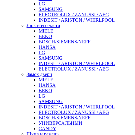
LG
SAMSUNG
ELECTROLUX / ZANUSSI / AEG
INDESIT / ARISTON / WHIRLPOOL
Люк и его части
MIELE
BEKO
BOSCH/SIEMENS/NEFF
HANSA
LG
SAMSUNG
INDESIT / ARISTON / WHIRLPOOL
ELECTROLUX / ZANUSSI / AEG
Замок двери
MIELE
HANSA
BEKO
LG
SAMSUNG
INDESIT / ARISTON / WHIRLPOOL
ELECTROLUX / ZANUSSI / AEG
BOSCH/SIEMENS/NEFF
УНИВЕРСАЛЬНЫЙ
CANDY
Шкив и ремень