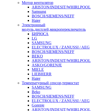
Мотор вентилятор
ARISTON/INDESIT/WHIRLPOOL
Samsung
BOSCH/SIEMENS/NEFF
Haier
Электронный
модуль,дисплей,микропереключатель
БИРЮСА
LG
SAMSUNG
ELECTROLUX / ZANUSSI / AEG
BOSCH/SIEMENS/NEFF
BEKO
ARISTON/INDESIT/WHIRLPOOL
ASKO/GORENJE
MIELE
LIEBHERR
Haier
Температурный сенсор,термостат
SAMSUNG
Beko
BOSCH/SIEMENS/NEFF
ELECTROLUX / ZANUSSI / AEG
Gorenje
ARISTON/INDESIT/WHIRLPOOL