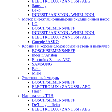
ELECTROLUX / ZANUSSI / AEG
Samsung
Beko
INDESIT / ARISTON / WHIRLPOOL
Мотор циркуляционный/рециркуляционный насос
LG
BOSCH/SIEMENS/NEFF
INDESIT / ARISTON / WHIRLPOOL
ELECTROLUX / ZANUSSI / AEG
Gorenje / ASKO
Корзина и коромысло/разбрызгиватель и импеллер
BOSCH/SIEMENS/NEFF
Indesit / Ariston
Electrolux Zanussi AEG
SAMSUNG
Beko
Miele
Электронный модуль
BOSCH/SIEMENS/NEFF
ELECTROLUX / ZANUSSI / AEG
Haier
Нагреватель/ ТЭН
BOSCH/SIEMENS/NEFF
De’Longhi_Ilvito
ELECTROLUX / ZANUSSI / AEG