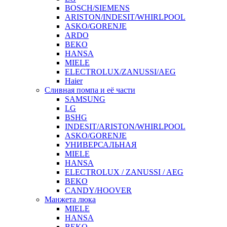
BOSCH/SIEMENS
ARISTON/INDESIT/WHIRLPOOL
ASKO/GORENJE
ARDO
BEKO
HANSA
MIELE
ELECTROLUX/ZANUSSI/AEG
Haier
Сливная помпа и её части
SAMSUNG
LG
BSHG
INDESIT/ARISTON/WHIRLPOOL
ASKO/GORENJE
УНИВЕРСАЛЬНАЯ
MIELE
HANSA
ELECTROLUX / ZANUSSI / AEG
BEKO
CANDY/HOOVER
Манжета люка
MIELE
HANSA
BEKO