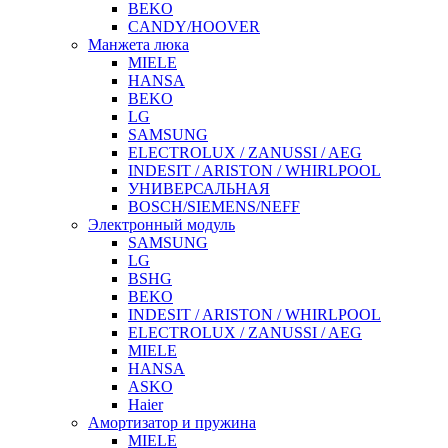
BEKO
CANDY/HOOVER
Манжета люка
MIELE
HANSA
BEKO
LG
SAMSUNG
ELECTROLUX / ZANUSSI / AEG
INDESIT / ARISTON / WHIRLPOOL
УНИВЕРСАЛЬНАЯ
BOSCH/SIEMENS/NEFF
Электронный модуль
SAMSUNG
LG
BSHG
BEKO
INDESIT / ARISTON / WHIRLPOOL
ELECTROLUX / ZANUSSI / AEG
MIELE
HANSA
ASKO
Haier
Амортизатор и пружина
MIELE