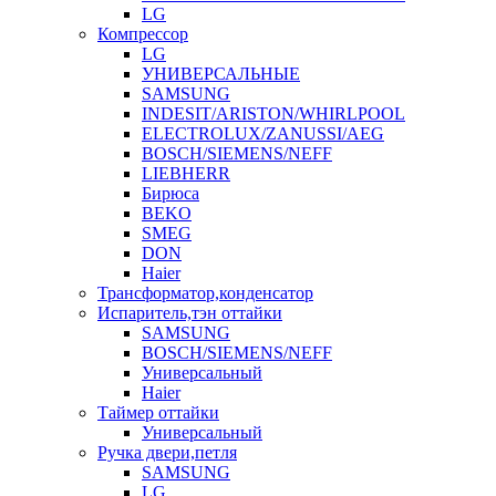
LG
Компрессор
LG
УНИВЕРСАЛЬНЫЕ
SAMSUNG
INDESIT/ARISTON/WHIRLPOOL
ELECTROLUX/ZANUSSI/AEG
BOSCH/SIEMENS/NEFF
LIEBHERR
Бирюса
BEKO
SMEG
DON
Haier
Трансформатор,конденсатор
Испаритель,тэн оттайки
SAMSUNG
BOSCH/SIEMENS/NEFF
Универсальный
Haier
Таймер оттайки
Универсальный
Ручка двери,петля
SAMSUNG
LG