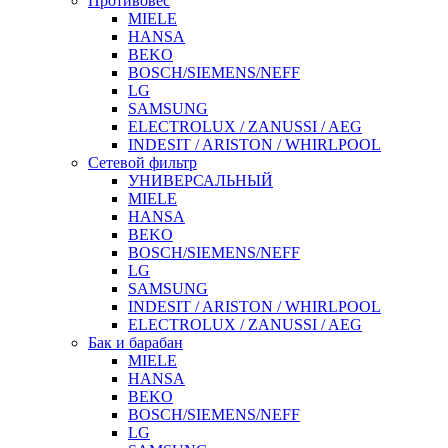
Противовес
MIELE
HANSA
BEKO
BOSCH/SIEMENS/NEFF
LG
SAMSUNG
ELECTROLUX / ZANUSSI / AEG
INDESIT / ARISTON / WHIRLPOOL
Сетевой фильтр
УНИВЕРСАЛЬНЫЙ
MIELE
HANSA
BEKO
BOSCH/SIEMENS/NEFF
LG
SAMSUNG
INDESIT / ARISTON / WHIRLPOOL
ELECTROLUX / ZANUSSI / AEG
Бак и барабан
MIELE
HANSA
BEKO
BOSCH/SIEMENS/NEFF
LG