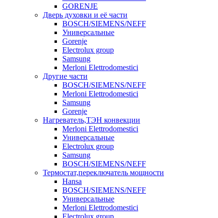
GORENJE
Дверь духовки и её части
BOSCH/SIEMENS/NEFF
Универсальные
Gorenje
Electrolux group
Samsung
Merloni Elettrodomestici
Другие части
BOSCH/SIEMENS/NEFF
Merloni Elettrodomestici
Samsung
Gorenje
Нагреватель,ТЭН конвекции
Merloni Elettrodomestici
Универсальные
Electrolux group
Samsung
BOSCH/SIEMENS/NEFF
Термостат,переключатель мощности
Hansa
BOSCH/SIEMENS/NEFF
Универсальные
Merloni Elettrodomestici
Electrolux group