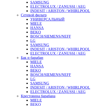
SAMSUNG
ELECTROLUX / ZANUSSI / AEG
INDESIT / ARISTON / WHIRLPOOL
Сетевой фильтр
УНИВЕРСАЛЬНЫЙ
MIELE
HANSA
BEKO
BOSCH/SIEMENS/NEFF
LG
SAMSUNG
INDESIT / ARISTON / WHIRLPOOL
ELECTROLUX / ZANUSSI / AEG
Бак и барабан
MIELE
HANSA
BEKO
BOSCH/SIEMENS/NEFF
LG
SAMSUNG
INDESIT / ARISTON / WHIRLPOOL
ELECTROLUX / ZANUSSI / AEG
Крестовина барабана
MIELE
BEKO