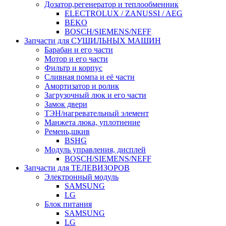
Дозатор,регенератор и теплообменник
ELECTROLUX / ZANUSSI / AEG
BEKO
BOSCH/SIEMENS/NEFF
Запчасти для СУШИЛЬНЫХ МАШИН
Барабан и его части
Мотор и его части
Фильтр и корпус
Сливная помпа и её части
Амортизатор и ролик
Загрузочный люк и его части
Замок двери
ТЭН/нагревательный элемент
Манжета люка, уплотнение
Ремень,шкив
BSHG
Модуль управления, дисплей
BOSCH/SIEMENS/NEFF
Запчасти для ТЕЛЕВИЗОРОВ
Электронный модуль
SAMSUNG
LG
Блок питания
SAMSUNG
LG