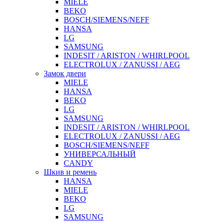
MIELE
BEKO
BOSCH/SIEMENS/NEFF
HANSA
LG
SAMSUNG
INDESIT / ARISTON / WHIRLPOOL
ELECTROLUX / ZANUSSI / AEG
Замок двери
MIELE
HANSA
BEKO
LG
SAMSUNG
INDESIT / ARISTON / WHIRLPOOL
ELECTROLUX / ZANUSSI / AEG
BOSCH/SIEMENS/NEFF
УНИВЕРСАЛЬНЫЙ
CANDY
Шкив и ремень
HANSA
MIELE
BEKO
LG
SAMSUNG