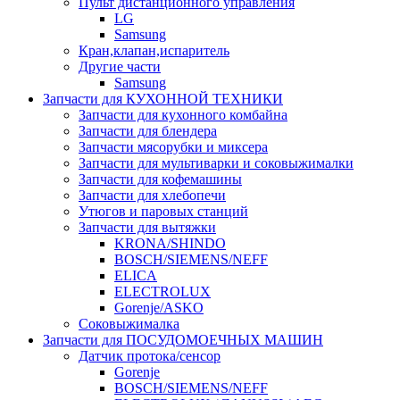
Пульт дистанционного управления
LG
Samsung
Кран,клапан,испаритель
Другие части
Samsung
Запчасти для КУХОННОЙ ТЕХНИКИ
Запчасти для кухонного комбайна
Запчасти для блендера
Запчасти мясорубки и миксера
Запчасти для мультиварки и соковыжималки
Запчасти для кофемашины
Запчасти для хлебопечи
Утюгов и паровых станций
Запчасти для вытяжки
KRONA/SHINDO
BOSCH/SIEMENS/NEFF
ELICA
ELECTROLUX
Gorenje/ASKO
Соковыжималка
Запчасти для ПОСУДОМОЕЧНЫХ МАШИН
Датчик протока/сенсор
Gorenje
BOSCH/SIEMENS/NEFF