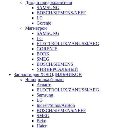
Диод и предохранители
SAMSUNG
BOSCH/SIEMENS/NEFF
LG
Gorenje
Магнетрон
SAMSUNG
LG
ELECTROLUX/ZANUSSI/AEG
GORENJE
BORK
SMEG
BOSCH/SIEMENS
УНИВЕРСАЛЬНЫЙ
Запчасти для ХОЛОДИЛЬНИКОВ
Ящик,полка,балкон
Атлант
ELECTROLUX/ZANUSSI/AEG
Samsung
LG
Indesit/Stinol/Ariston
BOSCH/SIEMENS/NEFF
SMEG
Beko
Haier