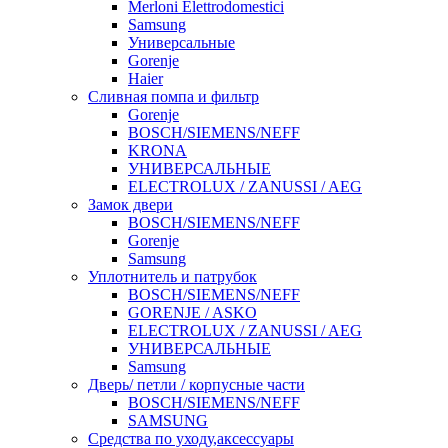
Merloni Elettrodomestici
Samsung
Универсальные
Gorenje
Haier
Сливная помпа и фильтр
Gorenje
BOSCH/SIEMENS/NEFF
KRONA
УНИВЕРСАЛЬНЫЕ
ELECTROLUX / ZANUSSI / AEG
Замок двери
BOSCH/SIEMENS/NEFF
Gorenje
Samsung
Уплотнитель и патрубок
BOSCH/SIEMENS/NEFF
GORENJE / ASKO
ELECTROLUX / ZANUSSI / AEG
УНИВЕРСАЛЬНЫЕ
Samsung
Дверь/ петли / корпусные части
BOSCH/SIEMENS/NEFF
SAMSUNG
Средства по уходу,аксессуары