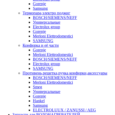
Gorenje
Samsung
Термопара,электро поджиг
BOSCH/SIEMENS/NEFF
Универсальные
Electrolux group
Gorenje
Merloni Elettrodomestici
SAMSUNG
Конфорка и её части
Gorenje
Merloni Elettrodomestici
BOSCH/SIEMENS/NEFF
Electrolux group
SAMSUNG
Противень,решетка,ручка конфорки,аксессуары
BOSCH/SIEMENS/NEFF
Merloni Elettrodomestici
Smeg
Универсальные
Gorenje
Hankel
Samsung
ELECTROLUUX / ZANUSSI / AEG
Запчасти для ВОДОНАГРЕВАТЕЛЕЙ