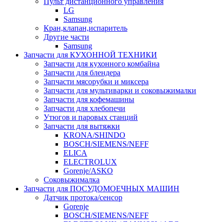
Пульт дистанционного управления
LG
Samsung
Кран,клапан,испаритель
Другие части
Samsung
Запчасти для КУХОННОЙ ТЕХНИКИ
Запчасти для кухонного комбайна
Запчасти для блендера
Запчасти мясорубки и миксера
Запчасти для мультиварки и соковыжималки
Запчасти для кофемашины
Запчасти для хлебопечи
Утюгов и паровых станций
Запчасти для вытяжки
KRONA/SHINDO
BOSCH/SIEMENS/NEFF
ELICA
ELECTROLUX
Gorenje/ASKO
Соковыжималка
Запчасти для ПОСУДОМОЕЧНЫХ МАШИН
Датчик протока/сенсор
Gorenje
BOSCH/SIEMENS/NEFF