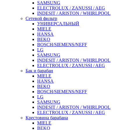
SAMSUNG
ELECTROLUX / ZANUSSI / AEG
INDESIT / ARISTON / WHIRLPOOL
Сетевой фильтр
УНИВЕРСАЛЬНЫЙ
MIELE
HANSA
BEKO
BOSCH/SIEMENS/NEFF
LG
SAMSUNG
INDESIT / ARISTON / WHIRLPOOL
ELECTROLUX / ZANUSSI / AEG
Бак и барабан
MIELE
HANSA
BEKO
BOSCH/SIEMENS/NEFF
LG
SAMSUNG
INDESIT / ARISTON / WHIRLPOOL
ELECTROLUX / ZANUSSI / AEG
Крестовина барабана
MIELE
BEKO