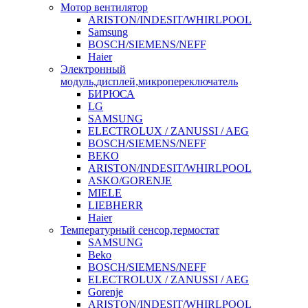
Мотор вентилятор
ARISTON/INDESIT/WHIRLPOOL
Samsung
BOSCH/SIEMENS/NEFF
Haier
Электронный
модуль,дисплей,микропереключатель
БИРЮСА
LG
SAMSUNG
ELECTROLUX / ZANUSSI / AEG
BOSCH/SIEMENS/NEFF
BEKO
ARISTON/INDESIT/WHIRLPOOL
ASKO/GORENJE
MIELE
LIEBHERR
Haier
Температурный сенсор,термостат
SAMSUNG
Beko
BOSCH/SIEMENS/NEFF
ELECTROLUX / ZANUSSI / AEG
Gorenje
ARISTON/INDESIT/WHIRLPOOL