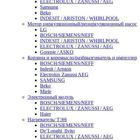
ELECTROLUX / ZANUSSI / AEG
Samsung
Beko
INDESIT / ARISTON / WHIRLPOOL
Мотор циркуляционный/рециркуляционный насос
LG
BOSCH/SIEMENS/NEFF
INDESIT / ARISTON / WHIRLPOOL
ELECTROLUX / ZANUSSI / AEG
Gorenje / ASKO
Корзина и коромысло/разбрызгиватель и импеллер
BOSCH/SIEMENS/NEFF
Indesit / Ariston
Electrolux Zanussi AEG
SAMSUNG
Beko
Miele
Электронный модуль
BOSCH/SIEMENS/NEFF
ELECTROLUX / ZANUSSI / AEG
Haier
Нагреватель/ ТЭН
BOSCH/SIEMENS/NEFF
De’Longhi_Ilvito
ELECTROLUX / ZANUSSI / AEG