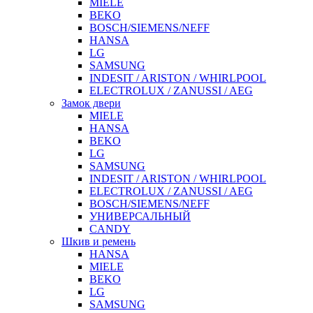
MIELE
BEKO
BOSCH/SIEMENS/NEFF
HANSA
LG
SAMSUNG
INDESIT / ARISTON / WHIRLPOOL
ELECTROLUX / ZANUSSI / AEG
Замок двери
MIELE
HANSA
BEKO
LG
SAMSUNG
INDESIT / ARISTON / WHIRLPOOL
ELECTROLUX / ZANUSSI / AEG
BOSCH/SIEMENS/NEFF
УНИВЕРСАЛЬНЫЙ
CANDY
Шкив и ремень
HANSA
MIELE
BEKO
LG
SAMSUNG