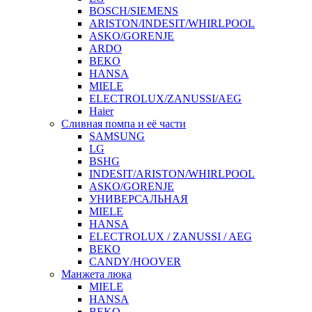
BOSCH/SIEMENS
ARISTON/INDESIT/WHIRLPOOL
ASKO/GORENJE
ARDO
BEKO
HANSA
MIELE
ELECTROLUX/ZANUSSI/AEG
Haier
Сливная помпа и её части
SAMSUNG
LG
BSHG
INDESIT/ARISTON/WHIRLPOOL
ASKO/GORENJE
УНИВЕРСАЛЬНАЯ
MIELE
HANSA
ELECTROLUX / ZANUSSI / AEG
BEKO
CANDY/HOOVER
Манжета люка
MIELE
HANSA
BEKO