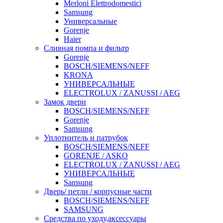
Merloni Elettrodomestici
Samsung
Универсальные
Gorenje
Haier
Сливная помпа и фильтр
Gorenje
BOSCH/SIEMENS/NEFF
KRONA
УНИВЕРСАЛЬНЫЕ
ELECTROLUX / ZANUSSI / AEG
Замок двери
BOSCH/SIEMENS/NEFF
Gorenje
Samsung
Уплотнитель и патрубок
BOSCH/SIEMENS/NEFF
GORENJE / ASKO
ELECTROLUX / ZANUSSI / AEG
УНИВЕРСАЛЬНЫЕ
Samsung
Дверь/ петли / корпусные части
BOSCH/SIEMENS/NEFF
SAMSUNG
Средства по уходу,аксессуары