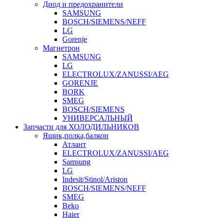
Диод и предохранители
SAMSUNG
BOSCH/SIEMENS/NEFF
LG
Gorenje
Магнетрон
SAMSUNG
LG
ELECTROLUX/ZANUSSI/AEG
GORENJE
BORK
SMEG
BOSCH/SIEMENS
УНИВЕРСАЛЬНЫЙ
Запчасти для ХОЛОДИЛЬНИКОВ
Ящик,полка,балкон
Атлант
ELECTROLUX/ZANUSSI/AEG
Samsung
LG
Indesit/Stinol/Ariston
BOSCH/SIEMENS/NEFF
SMEG
Beko
Haier