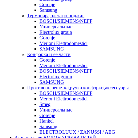
Gorenje
Samsung
Термопара,электро поджиг
BOSCH/SIEMENS/NEFF
Универсальные
Electrolux group
Gorenje
Merloni Elettrodomestici
SAMSUNG
Конфорка и её части
Gorenje
Merloni Elettrodomestici
BOSCH/SIEMENS/NEFF
Electrolux group
SAMSUNG
Противень,решетка,ручка конфорки,аксессуары
BOSCH/SIEMENS/NEFF
Merloni Elettrodomestici
Smeg
Универсальные
Gorenje
Hankel
Samsung
ELECTROLUUX / ZANUSSI / AEG
Запчасти для ВОДОНАГРЕВАТЕЛЕЙ