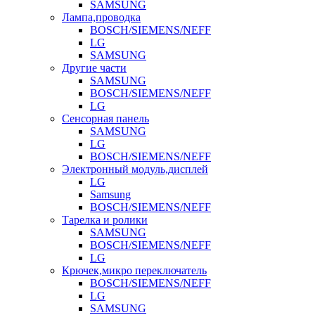
SAMSUNG
Лампа,проводка
BOSCH/SIEMENS/NEFF
LG
SAMSUNG
Другие части
SAMSUNG
BOSCH/SIEMENS/NEFF
LG
Сенсорная панель
SAMSUNG
LG
BOSCH/SIEMENS/NEFF
Электронный модуль,дисплей
LG
Samsung
BOSCH/SIEMENS/NEFF
Тарелка и ролики
SAMSUNG
BOSCH/SIEMENS/NEFF
LG
Крючек,микро переключатель
BOSCH/SIEMENS/NEFF
LG
SAMSUNG