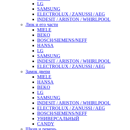
LG
SAMSUNG
ELECTROLUX / ZANUSSI / AEG
INDESIT / ARISTON / WHIRLPOOL
Люк и его части
MIELE
BEKO
BOSCH/SIEMENS/NEFF
HANSA
LG
SAMSUNG
INDESIT / ARISTON / WHIRLPOOL
ELECTROLUX / ZANUSSI / AEG
Замок двери
MIELE
HANSA
BEKO
LG
SAMSUNG
INDESIT / ARISTON / WHIRLPOOL
ELECTROLUX / ZANUSSI / AEG
BOSCH/SIEMENS/NEFF
УНИВЕРСАЛЬНЫЙ
CANDY
Шкив и ремень