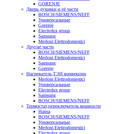
GORENJE
Дверь духовки и её части
BOSCH/SIEMENS/NEFF
Универсальные
Gorenje
Electrolux group
Samsung
Merloni Elettrodomestici
Другие части
BOSCH/SIEMENS/NEFF
Merloni Elettrodomestici
Samsung
Gorenje
Нагреватель,ТЭН конвекции
Merloni Elettrodomestici
Универсальные
Electrolux group
Samsung
BOSCH/SIEMENS/NEFF
Термостат,переключатель мощности
Hansa
BOSCH/SIEMENS/NEFF
Универсальные
Merloni Elettrodomestici
Electrolux group