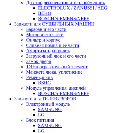
Дозатор,регенератор и теплообменник
ELECTROLUX / ZANUSSI / AEG
BEKO
BOSCH/SIEMENS/NEFF
Запчасти для СУШИЛЬНЫХ МАШИН
Барабан и его части
Мотор и его части
Фильтр и корпус
Сливная помпа и её части
Амортизатор и ролик
Загрузочный люк и его части
Замок двери
ТЭН/нагревательный элемент
Манжета люка, уплотнение
Ремень,шкив
BSHG
Модуль управления, дисплей
BOSCH/SIEMENS/NEFF
Запчасти для ТЕЛЕВИЗОРОВ
Электронный модуль
SAMSUNG
LG
Блок питания
SAMSUNG
LG