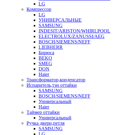
LG
Компрессор
LG
УНИВЕРСАЛЬНЫЕ
SAMSUNG
INDESIT/ARISTON/WHIRLPOOL
ELECTROLUX/ZANUSSI/AEG
BOSCH/SIEMENS/NEFF
LIEBHERR
Бирюса
BEKO
SMEG
DON
Haier
Трансформатор,конденсатор
Испаритель,тэн оттайки
SAMSUNG
BOSCH/SIEMENS/NEFF
Универсальный
Haier
Таймер оттайки
Универсальный
Ручка двери,петля
SAMSUNG
LG