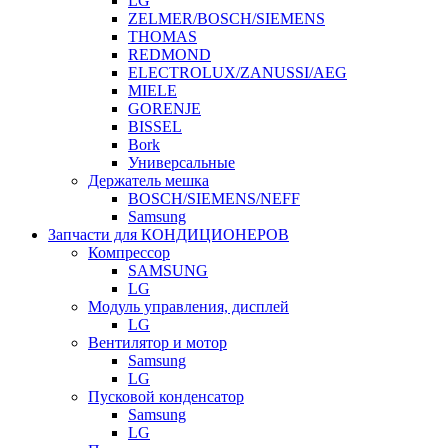
LG
ZELMER/BOSCH/SIEMENS
THOMAS
REDMOND
ELECTROLUX/ZANUSSI/AEG
MIELE
GORENJE
BISSEL
Bork
Универсальные
Держатель мешка
BOSCH/SIEMENS/NEFF
Samsung
Запчасти для КОНДИЦИОНЕРОВ
Компрессор
SAMSUNG
LG
Модуль управления, дисплей
LG
Вентилятор и мотор
Samsung
LG
Пусковой конденсатор
Samsung
LG