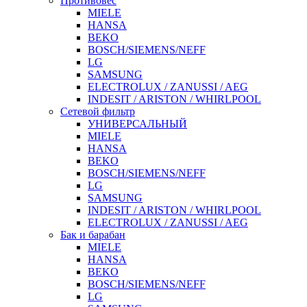
Противовес
MIELE
HANSA
BEKO
BOSCH/SIEMENS/NEFF
LG
SAMSUNG
ELECTROLUX / ZANUSSI / AEG
INDESIT / ARISTON / WHIRLPOOL
Сетевой фильтр
УНИВЕРСАЛЬНЫЙ
MIELE
HANSA
BEKO
BOSCH/SIEMENS/NEFF
LG
SAMSUNG
INDESIT / ARISTON / WHIRLPOOL
ELECTROLUX / ZANUSSI / AEG
Бак и барабан
MIELE
HANSA
BEKO
BOSCH/SIEMENS/NEFF
LG