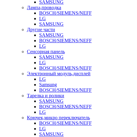
SAMSUNG
Лампа,проводка
BOSCH/SIEMENS/NEFF
LG
SAMSUNG
Другие части
SAMSUNG
BOSCH/SIEMENS/NEFF
LG
Сенсорная панель
SAMSUNG
LG
BOSCH/SIEMENS/NEFF
Электронный модуль,дисплей
LG
Samsung
BOSCH/SIEMENS/NEFF
Тарелка и ролики
SAMSUNG
BOSCH/SIEMENS/NEFF
LG
Крючек,микро переключатель
BOSCH/SIEMENS/NEFF
LG
SAMSUNG