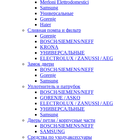
Merloni Elettrodomestici
Samsung
Универсальные
Gorenje
Haier
Сливная помпа и фильтр
Gorenje
BOSCH/SIEMENS/NEFF
KRONA
УНИВЕРСАЛЬНЫЕ
ELECTROLUX / ZANUSSI / AEG
Замок двери
BOSCH/SIEMENS/NEFF
Gorenje
Samsung
Уплотнитель и патрубок
BOSCH/SIEMENS/NEFF
GORENJE / ASKO
ELECTROLUX / ZANUSSI / AEG
УНИВЕРСАЛЬНЫЕ
Samsung
Дверь/ петли / корпусные части
BOSCH/SIEMENS/NEFF
SAMSUNG
Средства по уходу,аксессуары