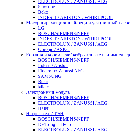
ELECTROLUX / ZANUSSI / AEG
Samsung
Beko
INDESIT / ARISTON / WHIRLPOOL
Мотор циркуляционный/рециркуляционный насос
LG
BOSCH/SIEMENS/NEFF
INDESIT / ARISTON / WHIRLPOOL
ELECTROLUX / ZANUSSI / AEG
Gorenje / ASKO
Корзина и коромысло/разбрызгиватель и импеллер
BOSCH/SIEMENS/NEFF
Indesit / Ariston
Electrolux Zanussi AEG
SAMSUNG
Beko
Miele
Электронный модуль
BOSCH/SIEMENS/NEFF
ELECTROLUX / ZANUSSI / AEG
Haier
Нагреватель/ ТЭН
BOSCH/SIEMENS/NEFF
De’Longhi_Ilvito
ELECTROLUX / ZANUSSI / AEG