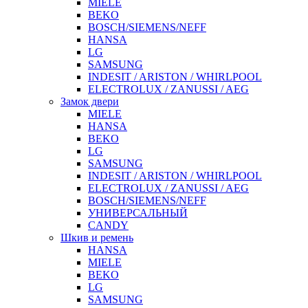
MIELE
BEKO
BOSCH/SIEMENS/NEFF
HANSA
LG
SAMSUNG
INDESIT / ARISTON / WHIRLPOOL
ELECTROLUX / ZANUSSI / AEG
Замок двери
MIELE
HANSA
BEKO
LG
SAMSUNG
INDESIT / ARISTON / WHIRLPOOL
ELECTROLUX / ZANUSSI / AEG
BOSCH/SIEMENS/NEFF
УНИВЕРСАЛЬНЫЙ
CANDY
Шкив и ремень
HANSA
MIELE
BEKO
LG
SAMSUNG