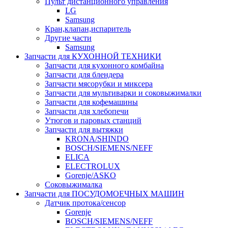
Пульт дистанционного управления
LG
Samsung
Кран,клапан,испаритель
Другие части
Samsung
Запчасти для КУХОННОЙ ТЕХНИКИ
Запчасти для кухонного комбайна
Запчасти для блендера
Запчасти мясорубки и миксера
Запчасти для мультиварки и соковыжималки
Запчасти для кофемашины
Запчасти для хлебопечи
Утюгов и паровых станций
Запчасти для вытяжки
KRONA/SHINDO
BOSCH/SIEMENS/NEFF
ELICA
ELECTROLUX
Gorenje/ASKO
Соковыжималка
Запчасти для ПОСУДОМОЕЧНЫХ МАШИН
Датчик протока/сенсор
Gorenje
BOSCH/SIEMENS/NEFF