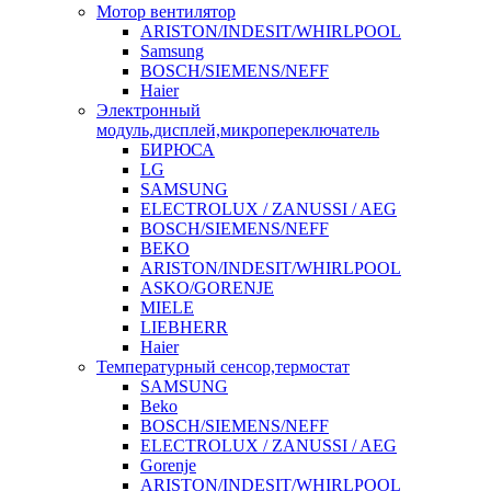
Мотор вентилятор
ARISTON/INDESIT/WHIRLPOOL
Samsung
BOSCH/SIEMENS/NEFF
Haier
Электронный
модуль,дисплей,микропереключатель
БИРЮСА
LG
SAMSUNG
ELECTROLUX / ZANUSSI / AEG
BOSCH/SIEMENS/NEFF
BEKO
ARISTON/INDESIT/WHIRLPOOL
ASKO/GORENJE
MIELE
LIEBHERR
Haier
Температурный сенсор,термостат
SAMSUNG
Beko
BOSCH/SIEMENS/NEFF
ELECTROLUX / ZANUSSI / AEG
Gorenje
ARISTON/INDESIT/WHIRLPOOL