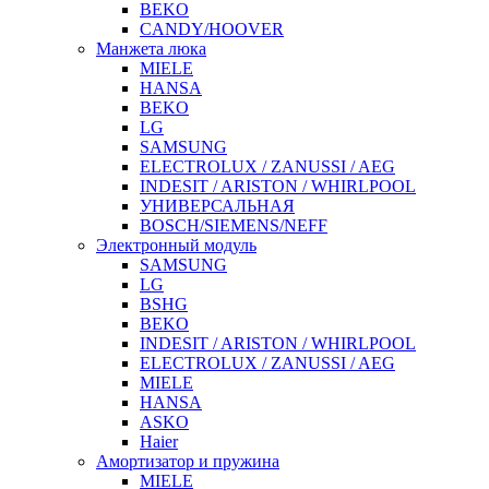
BEKO
CANDY/HOOVER
Манжета люка
MIELE
HANSA
BEKO
LG
SAMSUNG
ELECTROLUX / ZANUSSI / AEG
INDESIT / ARISTON / WHIRLPOOL
УНИВЕРСАЛЬНАЯ
BOSCH/SIEMENS/NEFF
Электронный модуль
SAMSUNG
LG
BSHG
BEKO
INDESIT / ARISTON / WHIRLPOOL
ELECTROLUX / ZANUSSI / AEG
MIELE
HANSA
ASKO
Haier
Амортизатор и пружина
MIELE