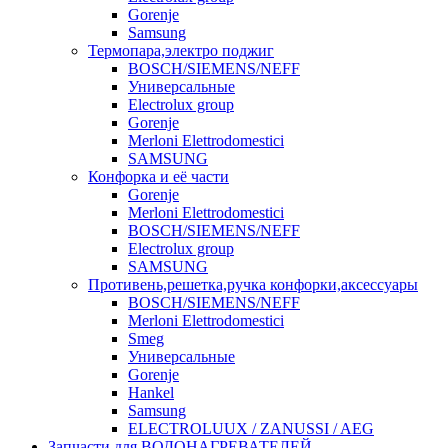
Gorenje
Samsung
Термопара,электро поджиг
BOSCH/SIEMENS/NEFF
Универсальные
Electrolux group
Gorenje
Merloni Elettrodomestici
SAMSUNG
Конфорка и её части
Gorenje
Merloni Elettrodomestici
BOSCH/SIEMENS/NEFF
Electrolux group
SAMSUNG
Противень,решетка,ручка конфорки,аксессуары
BOSCH/SIEMENS/NEFF
Merloni Elettrodomestici
Smeg
Универсальные
Gorenje
Hankel
Samsung
ELECTROLUUX / ZANUSSI / AEG
Запчасти для ВОДОНАГРЕВАТЕЛЕЙ