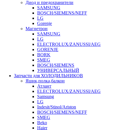
Диод и предохранители
SAMSUNG
BOSCH/SIEMENS/NEFF
LG
Gorenje
Магнетрон
SAMSUNG
LG
ELECTROLUX/ZANUSSI/AEG
GORENJE
BORK
SMEG
BOSCH/SIEMENS
УНИВЕРСАЛЬНЫЙ
Запчасти для ХОЛОДИЛЬНИКОВ
Ящик,полка,балкон
Атлант
ELECTROLUX/ZANUSSI/AEG
Samsung
LG
Indesit/Stinol/Ariston
BOSCH/SIEMENS/NEFF
SMEG
Beko
Haier