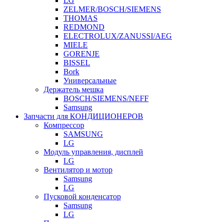
LG
ZELMER/BOSCH/SIEMENS
THOMAS
REDMOND
ELECTROLUX/ZANUSSI/AEG
MIELE
GORENJE
BISSEL
Bork
Универсальные
Держатель мешка
BOSCH/SIEMENS/NEFF
Samsung
Запчасти для КОНДИЦИОНЕРОВ
Компрессор
SAMSUNG
LG
Модуль управления, дисплей
LG
Вентилятор и мотор
Samsung
LG
Пусковой конденсатор
Samsung
LG