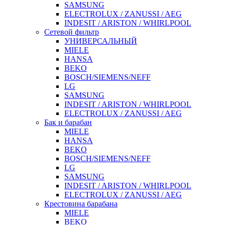
SAMSUNG
ELECTROLUX / ZANUSSI / AEG
INDESIT / ARISTON / WHIRLPOOL
Сетевой фильтр
УНИВЕРСАЛЬНЫЙ
MIELE
HANSA
BEKO
BOSCH/SIEMENS/NEFF
LG
SAMSUNG
INDESIT / ARISTON / WHIRLPOOL
ELECTROLUX / ZANUSSI / AEG
Бак и барабан
MIELE
HANSA
BEKO
BOSCH/SIEMENS/NEFF
LG
SAMSUNG
INDESIT / ARISTON / WHIRLPOOL
ELECTROLUX / ZANUSSI / AEG
Крестовина барабана
MIELE
BEKO