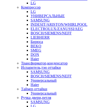
LG
Компрессор
LG
УНИВЕРСАЛЬНЫЕ
SAMSUNG
INDESIT/ARISTON/WHIRLPOOL
ELECTROLUX/ZANUSSI/AEG
BOSCH/SIEMENS/NEFF
LIEBHERR
Бирюса
BEKO
SMEG
DON
Haier
Трансформатор,конденсатор
Испаритель,тэн оттайки
SAMSUNG
BOSCH/SIEMENS/NEFF
Универсальный
Haier
Таймер оттайки
Универсальный
Ручка двери,петля
SAMSUNG
LG