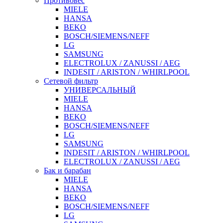
Противовес
MIELE
HANSA
BEKO
BOSCH/SIEMENS/NEFF
LG
SAMSUNG
ELECTROLUX / ZANUSSI / AEG
INDESIT / ARISTON / WHIRLPOOL
Сетевой фильтр
УНИВЕРСАЛЬНЫЙ
MIELE
HANSA
BEKO
BOSCH/SIEMENS/NEFF
LG
SAMSUNG
INDESIT / ARISTON / WHIRLPOOL
ELECTROLUX / ZANUSSI / AEG
Бак и барабан
MIELE
HANSA
BEKO
BOSCH/SIEMENS/NEFF
LG