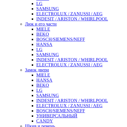
LG
SAMSUNG
ELECTROLUX / ZANUSSI / AEG
INDESIT / ARISTON / WHIRLPOOL
Люк и его части
MIELE
BEKO
BOSCH/SIEMENS/NEFF
HANSA
LG
SAMSUNG
INDESIT / ARISTON / WHIRLPOOL
ELECTROLUX / ZANUSSI / AEG
Замок двери
MIELE
HANSA
BEKO
LG
SAMSUNG
INDESIT / ARISTON / WHIRLPOOL
ELECTROLUX / ZANUSSI / AEG
BOSCH/SIEMENS/NEFF
УНИВЕРСАЛЬНЫЙ
CANDY
Шкив и ремень