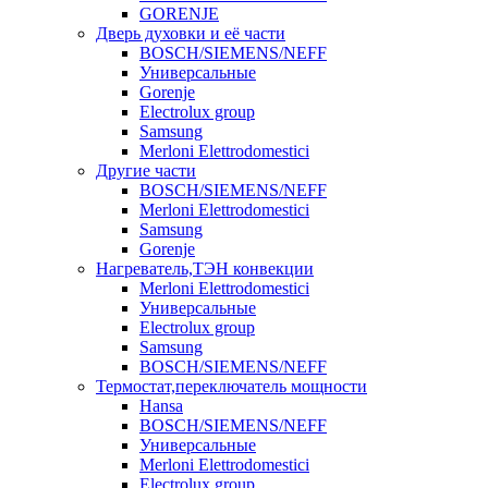
GORENJE
Дверь духовки и её части
BOSCH/SIEMENS/NEFF
Универсальные
Gorenje
Electrolux group
Samsung
Merloni Elettrodomestici
Другие части
BOSCH/SIEMENS/NEFF
Merloni Elettrodomestici
Samsung
Gorenje
Нагреватель,ТЭН конвекции
Merloni Elettrodomestici
Универсальные
Electrolux group
Samsung
BOSCH/SIEMENS/NEFF
Термостат,переключатель мощности
Hansa
BOSCH/SIEMENS/NEFF
Универсальные
Merloni Elettrodomestici
Electrolux group