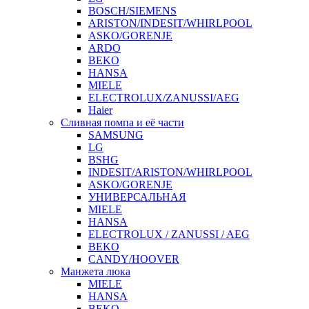
BOSCH/SIEMENS
ARISTON/INDESIT/WHIRLPOOL
ASKO/GORENJE
ARDO
BEKO
HANSA
MIELE
ELECTROLUX/ZANUSSI/AEG
Haier
Сливная помпа и её части
SAMSUNG
LG
BSHG
INDESIT/ARISTON/WHIRLPOOL
ASKO/GORENJE
УНИВЕРСАЛЬНАЯ
MIELE
HANSA
ELECTROLUX / ZANUSSI / AEG
BEKO
CANDY/HOOVER
Манжета люка
MIELE
HANSA
BEKO