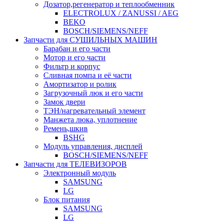
Дозатор,регенератор и теплообменник
ELECTROLUX / ZANUSSI / AEG
BEKO
BOSCH/SIEMENS/NEFF
Запчасти для СУШИЛЬНЫХ МАШИН
Барабан и его части
Мотор и его части
Фильтр и корпус
Сливная помпа и её части
Амортизатор и ролик
Загрузочный люк и его части
Замок двери
ТЭН/нагревательный элемент
Манжета люка, уплотнение
Ремень,шкив
BSHG
Модуль управления, дисплей
BOSCH/SIEMENS/NEFF
Запчасти для ТЕЛЕВИЗОРОВ
Электронный модуль
SAMSUNG
LG
Блок питания
SAMSUNG
LG