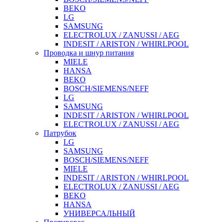
BEKO
LG
SAMSUNG
ELECTROLUX / ZANUSSI / AEG
INDESIT / ARISTON / WHIRLPOOL
Проводка и шнур питания
MIELE
HANSA
BEKO
BOSCH/SIEMENS/NEFF
LG
SAMSUNG
INDESIT / ARISTON / WHIRLPOOL
ELECTROLUX / ZANUSSI / AEG
Патрубок
LG
SAMSUNG
BOSCH/SIEMENS/NEFF
MIELE
INDESIT / ARISTON / WHIRLPOOL
ELECTROLUX / ZANUSSI / AEG
BEKO
HANSA
УНИВЕРСАЛЬНЫЙ