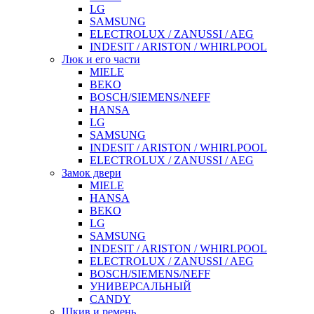
LG
SAMSUNG
ELECTROLUX / ZANUSSI / AEG
INDESIT / ARISTON / WHIRLPOOL
Люк и его части
MIELE
BEKO
BOSCH/SIEMENS/NEFF
HANSA
LG
SAMSUNG
INDESIT / ARISTON / WHIRLPOOL
ELECTROLUX / ZANUSSI / AEG
Замок двери
MIELE
HANSA
BEKO
LG
SAMSUNG
INDESIT / ARISTON / WHIRLPOOL
ELECTROLUX / ZANUSSI / AEG
BOSCH/SIEMENS/NEFF
УНИВЕРСАЛЬНЫЙ
CANDY
Шкив и ремень