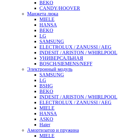
BEKO
CANDY/HOOVER
Манжета люка
MIELE
HANSA
BEKO
LG
SAMSUNG
ELECTROLUX / ZANUSSI / AEG
INDESIT / ARISTON / WHIRLPOOL
УНИВЕРСАЛЬНАЯ
BOSCH/SIEMENS/NEFF
Электронный модуль
SAMSUNG
LG
BSHG
BEKO
INDESIT / ARISTON / WHIRLPOOL
ELECTROLUX / ZANUSSI / AEG
MIELE
HANSA
ASKO
Haier
Амортизатор и пружина
MIELE