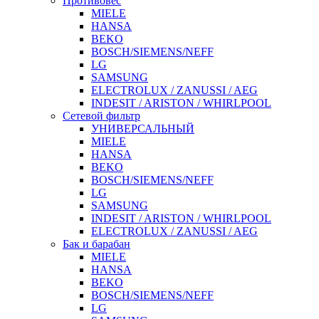
Противовес
MIELE
HANSA
BEKO
BOSCH/SIEMENS/NEFF
LG
SAMSUNG
ELECTROLUX / ZANUSSI / AEG
INDESIT / ARISTON / WHIRLPOOL
Сетевой фильтр
УНИВЕРСАЛЬНЫЙ
MIELE
HANSA
BEKO
BOSCH/SIEMENS/NEFF
LG
SAMSUNG
INDESIT / ARISTON / WHIRLPOOL
ELECTROLUX / ZANUSSI / AEG
Бак и барабан
MIELE
HANSA
BEKO
BOSCH/SIEMENS/NEFF
LG