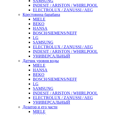
SAMSUNG
INDESIT / ARISTON / WHIRLPOOL
ELECTROLUX / ZANUSSI / AEG
Крестовина барабана
MIELE
BEKO
HANSA
BOSCH/SIEMENS/NEFF
LG
SAMSUNG
ELECTROLUX / ZANUSSI / AEG
INDESIT / ARISTON / WHIRLPOOL
УНИВЕРСАЛЬНЫЙ
Датчик уровня воды
MIELE
HANSA
BEKO
BOSCH/SIEMENS/NEFF
LG
SAMSUNG
INDESIT / ARISTON / WHIRLPOOL
ELECTROLUX / ZANUSSI / AEG
УНИВЕРСАЛЬНЫЙ
Дозатор и его части
MIELE