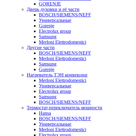
GORENJE
Дверь духовки и её части
BOSCH/SIEMENS/NEFF
Универсальные
Gorenje
Electrolux group
Samsung
Merloni Elettrodomestici
Другие части
BOSCH/SIEMENS/NEFF
Merloni Elettrodomestici
Samsung
Gorenje
Нагреватель,ТЭН конвекции
Merloni Elettrodomestici
Универсальные
Electrolux group
Samsung
BOSCH/SIEMENS/NEFF
Термостат,переключатель мощности
Hansa
BOSCH/SIEMENS/NEFF
Универсальные
Merloni Elettrodomestici
Electrolux group