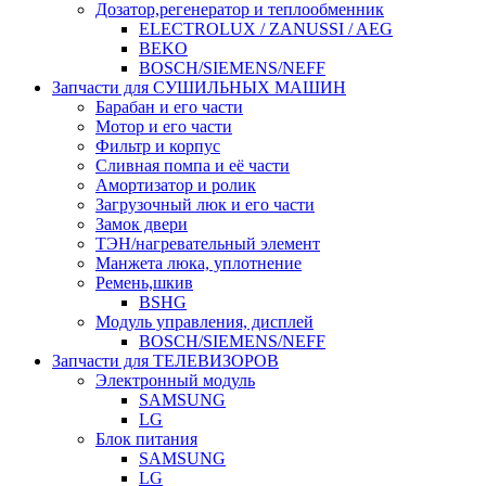
Дозатор,регенератор и теплообменник
ELECTROLUX / ZANUSSI / AEG
BEKO
BOSCH/SIEMENS/NEFF
Запчасти для СУШИЛЬНЫХ МАШИН
Барабан и его части
Мотор и его части
Фильтр и корпус
Сливная помпа и её части
Амортизатор и ролик
Загрузочный люк и его части
Замок двери
ТЭН/нагревательный элемент
Манжета люка, уплотнение
Ремень,шкив
BSHG
Модуль управления, дисплей
BOSCH/SIEMENS/NEFF
Запчасти для ТЕЛЕВИЗОРОВ
Электронный модуль
SAMSUNG
LG
Блок питания
SAMSUNG
LG