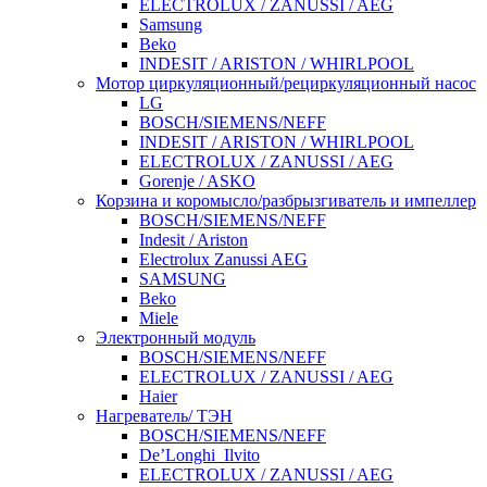
ELECTROLUX / ZANUSSI / AEG
Samsung
Beko
INDESIT / ARISTON / WHIRLPOOL
Мотор циркуляционный/рециркуляционный насос
LG
BOSCH/SIEMENS/NEFF
INDESIT / ARISTON / WHIRLPOOL
ELECTROLUX / ZANUSSI / AEG
Gorenje / ASKO
Корзина и коромысло/разбрызгиватель и импеллер
BOSCH/SIEMENS/NEFF
Indesit / Ariston
Electrolux Zanussi AEG
SAMSUNG
Beko
Miele
Электронный модуль
BOSCH/SIEMENS/NEFF
ELECTROLUX / ZANUSSI / AEG
Haier
Нагреватель/ ТЭН
BOSCH/SIEMENS/NEFF
De’Longhi_Ilvito
ELECTROLUX / ZANUSSI / AEG