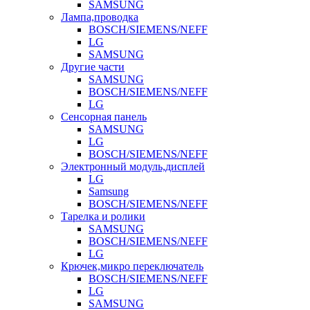
SAMSUNG
Лампа,проводка
BOSCH/SIEMENS/NEFF
LG
SAMSUNG
Другие части
SAMSUNG
BOSCH/SIEMENS/NEFF
LG
Сенсорная панель
SAMSUNG
LG
BOSCH/SIEMENS/NEFF
Электронный модуль,дисплей
LG
Samsung
BOSCH/SIEMENS/NEFF
Тарелка и ролики
SAMSUNG
BOSCH/SIEMENS/NEFF
LG
Крючек,микро переключатель
BOSCH/SIEMENS/NEFF
LG
SAMSUNG