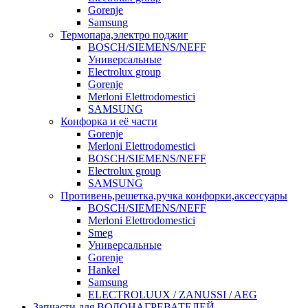
Gorenje
Samsung
Термопара,электро поджиг
BOSCH/SIEMENS/NEFF
Универсальные
Electrolux group
Gorenje
Merloni Elettrodomestici
SAMSUNG
Конфорка и её части
Gorenje
Merloni Elettrodomestici
BOSCH/SIEMENS/NEFF
Electrolux group
SAMSUNG
Противень,решетка,ручка конфорки,аксессуары
BOSCH/SIEMENS/NEFF
Merloni Elettrodomestici
Smeg
Универсальные
Gorenje
Hankel
Samsung
ELECTROLUUX / ZANUSSI / AEG
Запчасти для ВОДОНАГРЕВАТЕЛЕЙ