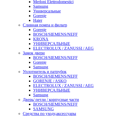
Merloni Elettrodomestici
Samsung
Универсальные
Gorenje
Haier
Сливная помпа и фильтр
Gorenje
BOSCH/SIEMENS/NEFF
KRONA
УНИВЕРСАЛЬНЫЕ
ELECTROLUX / ZANUSSI / AEG
Замок двери
BOSCH/SIEMENS/NEFF
Gorenje
Samsung
Уплотнитель и патрубок
BOSCH/SIEMENS/NEFF
GORENJE / ASKO
ELECTROLUX / ZANUSSI / AEG
УНИВЕРСАЛЬНЫЕ
Samsung
Дверь/ петли / корпусные части
BOSCH/SIEMENS/NEFF
SAMSUNG
Средства по уходу,аксессуары