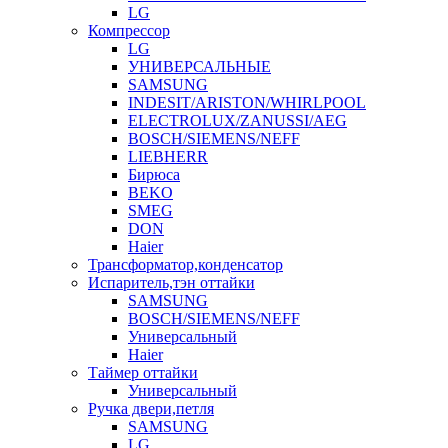
LG
Компрессор
LG
УНИВЕРСАЛЬНЫЕ
SAMSUNG
INDESIT/ARISTON/WHIRLPOOL
ELECTROLUX/ZANUSSI/AEG
BOSCH/SIEMENS/NEFF
LIEBHERR
Бирюса
BEKO
SMEG
DON
Haier
Трансформатор,конденсатор
Испаритель,тэн оттайки
SAMSUNG
BOSCH/SIEMENS/NEFF
Универсальный
Haier
Таймер оттайки
Универсальный
Ручка двери,петля
SAMSUNG
LG