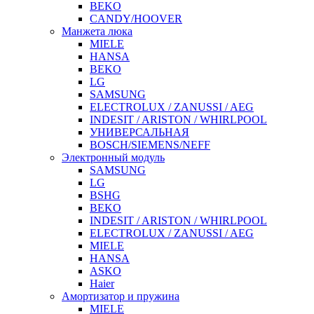
BEKO
CANDY/HOOVER
Манжета люка
MIELE
HANSA
BEKO
LG
SAMSUNG
ELECTROLUX / ZANUSSI / AEG
INDESIT / ARISTON / WHIRLPOOL
УНИВЕРСАЛЬНАЯ
BOSCH/SIEMENS/NEFF
Электронный модуль
SAMSUNG
LG
BSHG
BEKO
INDESIT / ARISTON / WHIRLPOOL
ELECTROLUX / ZANUSSI / AEG
MIELE
HANSA
ASKO
Haier
Амортизатор и пружина
MIELE