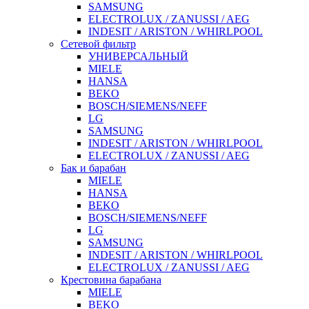
SAMSUNG
ELECTROLUX / ZANUSSI / AEG
INDESIT / ARISTON / WHIRLPOOL
Сетевой фильтр
УНИВЕРСАЛЬНЫЙ
MIELE
HANSA
BEKO
BOSCH/SIEMENS/NEFF
LG
SAMSUNG
INDESIT / ARISTON / WHIRLPOOL
ELECTROLUX / ZANUSSI / AEG
Бак и барабан
MIELE
HANSA
BEKO
BOSCH/SIEMENS/NEFF
LG
SAMSUNG
INDESIT / ARISTON / WHIRLPOOL
ELECTROLUX / ZANUSSI / AEG
Крестовина барабана
MIELE
BEKO