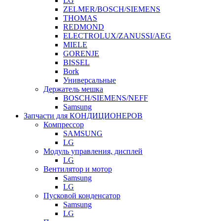
LG
ZELMER/BOSCH/SIEMENS
THOMAS
REDMOND
ELECTROLUX/ZANUSSI/AEG
MIELE
GORENJE
BISSEL
Bork
Универсальные
Держатель мешка
BOSCH/SIEMENS/NEFF
Samsung
Запчасти для КОНДИЦИОНЕРОВ
Компрессор
SAMSUNG
LG
Модуль управления, дисплей
LG
Вентилятор и мотор
Samsung
LG
Пусковой конденсатор
Samsung
LG