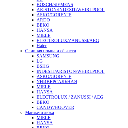
BOSCH/SIEMENS
ARISTON/INDESIT/WHIRLPOOL
ASKO/GORENJE
ARDO
BEKO
HANSA
MIELE
ELECTROLUX/ZANUSSI/AEG
Haier
Сливная помпа и её части
SAMSUNG
LG
BSHG
INDESIT/ARISTON/WHIRLPOOL
ASKO/GORENJE
УНИВЕРСАЛЬНАЯ
MIELE
HANSA
ELECTROLUX / ZANUSSI / AEG
BEKO
CANDY/HOOVER
Манжета люка
MIELE
HANSA
BEKO