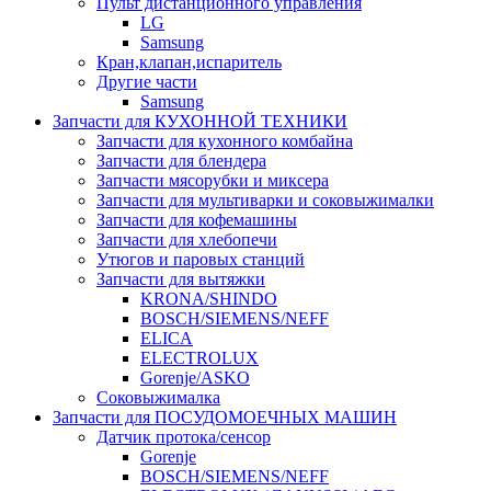
Пульт дистанционного управления
LG
Samsung
Кран,клапан,испаритель
Другие части
Samsung
Запчасти для КУХОННОЙ ТЕХНИКИ
Запчасти для кухонного комбайна
Запчасти для блендера
Запчасти мясорубки и миксера
Запчасти для мультиварки и соковыжималки
Запчасти для кофемашины
Запчасти для хлебопечи
Утюгов и паровых станций
Запчасти для вытяжки
KRONA/SHINDO
BOSCH/SIEMENS/NEFF
ELICA
ELECTROLUX
Gorenje/ASKO
Соковыжималка
Запчасти для ПОСУДОМОЕЧНЫХ МАШИН
Датчик протока/сенсор
Gorenje
BOSCH/SIEMENS/NEFF