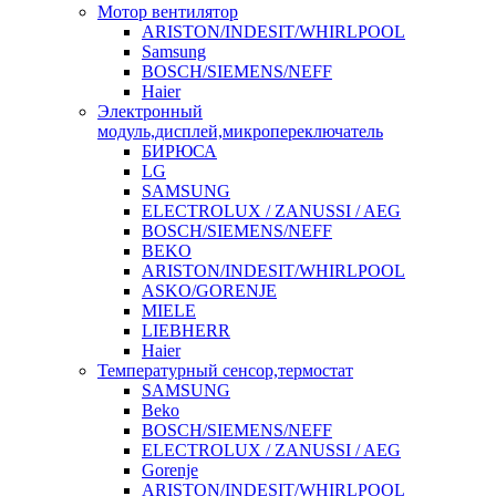
Мотор вентилятор
ARISTON/INDESIT/WHIRLPOOL
Samsung
BOSCH/SIEMENS/NEFF
Haier
Электронный
модуль,дисплей,микропереключатель
БИРЮСА
LG
SAMSUNG
ELECTROLUX / ZANUSSI / AEG
BOSCH/SIEMENS/NEFF
BEKO
ARISTON/INDESIT/WHIRLPOOL
ASKO/GORENJE
MIELE
LIEBHERR
Haier
Температурный сенсор,термостат
SAMSUNG
Beko
BOSCH/SIEMENS/NEFF
ELECTROLUX / ZANUSSI / AEG
Gorenje
ARISTON/INDESIT/WHIRLPOOL