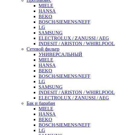
Противовес
MIELE
HANSA
BEKO
BOSCH/SIEMENS/NEFF
LG
SAMSUNG
ELECTROLUX / ZANUSSI / AEG
INDESIT / ARISTON / WHIRLPOOL
Сетевой фильтр
УНИВЕРСАЛЬНЫЙ
MIELE
HANSA
BEKO
BOSCH/SIEMENS/NEFF
LG
SAMSUNG
INDESIT / ARISTON / WHIRLPOOL
ELECTROLUX / ZANUSSI / AEG
Бак и барабан
MIELE
HANSA
BEKO
BOSCH/SIEMENS/NEFF
LG