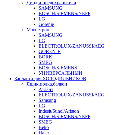
Диод и предохранители
SAMSUNG
BOSCH/SIEMENS/NEFF
LG
Gorenje
Магнетрон
SAMSUNG
LG
ELECTROLUX/ZANUSSI/AEG
GORENJE
BORK
SMEG
BOSCH/SIEMENS
УНИВЕРСАЛЬНЫЙ
Запчасти для ХОЛОДИЛЬНИКОВ
Ящик,полка,балкон
Атлант
ELECTROLUX/ZANUSSI/AEG
Samsung
LG
Indesit/Stinol/Ariston
BOSCH/SIEMENS/NEFF
SMEG
Beko
Haier