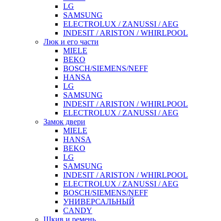
LG
SAMSUNG
ELECTROLUX / ZANUSSI / AEG
INDESIT / ARISTON / WHIRLPOOL
Люк и его части
MIELE
BEKO
BOSCH/SIEMENS/NEFF
HANSA
LG
SAMSUNG
INDESIT / ARISTON / WHIRLPOOL
ELECTROLUX / ZANUSSI / AEG
Замок двери
MIELE
HANSA
BEKO
LG
SAMSUNG
INDESIT / ARISTON / WHIRLPOOL
ELECTROLUX / ZANUSSI / AEG
BOSCH/SIEMENS/NEFF
УНИВЕРСАЛЬНЫЙ
CANDY
Шкив и ремень