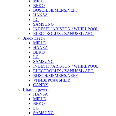
MIELE
BEKO
BOSCH/SIEMENS/NEFF
HANSA
LG
SAMSUNG
INDESIT / ARISTON / WHIRLPOOL
ELECTROLUX / ZANUSSI / AEG
Замок двери
MIELE
HANSA
BEKO
LG
SAMSUNG
INDESIT / ARISTON / WHIRLPOOL
ELECTROLUX / ZANUSSI / AEG
BOSCH/SIEMENS/NEFF
УНИВЕРСАЛЬНЫЙ
CANDY
Шкив и ремень
HANSA
MIELE
BEKO
LG
SAMSUNG