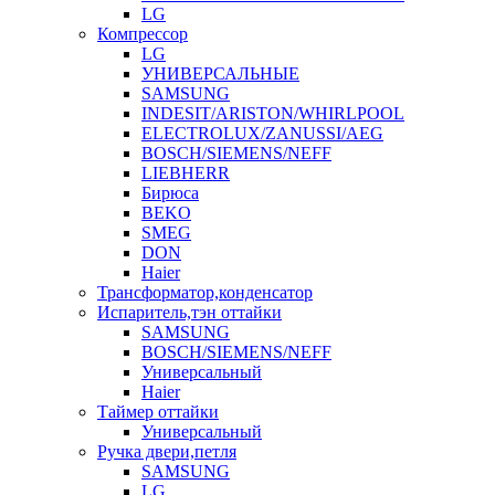
LG
Компрессор
LG
УНИВЕРСАЛЬНЫЕ
SAMSUNG
INDESIT/ARISTON/WHIRLPOOL
ELECTROLUX/ZANUSSI/AEG
BOSCH/SIEMENS/NEFF
LIEBHERR
Бирюса
BEKO
SMEG
DON
Haier
Трансформатор,конденсатор
Испаритель,тэн оттайки
SAMSUNG
BOSCH/SIEMENS/NEFF
Универсальный
Haier
Таймер оттайки
Универсальный
Ручка двери,петля
SAMSUNG
LG