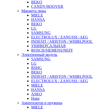
BEKO
CANDY/HOOVER
Манжета люка
MIELE
HANSA
BEKO
LG
SAMSUNG
ELECTROLUX / ZANUSSI / AEG
INDESIT / ARISTON / WHIRLPOOL
УНИВЕРСАЛЬНАЯ
BOSCH/SIEMENS/NEFF
Электронный модуль
SAMSUNG
LG
BSHG
BEKO
INDESIT / ARISTON / WHIRLPOOL
ELECTROLUX / ZANUSSI / AEG
MIELE
HANSA
ASKO
Haier
Амортизатор и пружина
MIELE