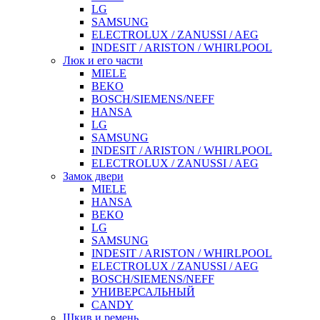
LG
SAMSUNG
ELECTROLUX / ZANUSSI / AEG
INDESIT / ARISTON / WHIRLPOOL
Люк и его части
MIELE
BEKO
BOSCH/SIEMENS/NEFF
HANSA
LG
SAMSUNG
INDESIT / ARISTON / WHIRLPOOL
ELECTROLUX / ZANUSSI / AEG
Замок двери
MIELE
HANSA
BEKO
LG
SAMSUNG
INDESIT / ARISTON / WHIRLPOOL
ELECTROLUX / ZANUSSI / AEG
BOSCH/SIEMENS/NEFF
УНИВЕРСАЛЬНЫЙ
CANDY
Шкив и ремень