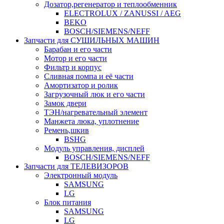
Дозатор,регенератор и теплообменник
ELECTROLUX / ZANUSSI / AEG
BEKO
BOSCH/SIEMENS/NEFF
Запчасти для СУШИЛЬНЫХ МАШИН
Барабан и его части
Мотор и его части
Фильтр и корпус
Сливная помпа и её части
Амортизатор и ролик
Загрузочный люк и его части
Замок двери
ТЭН/нагревательный элемент
Манжета люка, уплотнение
Ремень,шкив
BSHG
Модуль управления, дисплей
BOSCH/SIEMENS/NEFF
Запчасти для ТЕЛЕВИЗОРОВ
Электронный модуль
SAMSUNG
LG
Блок питания
SAMSUNG
LG