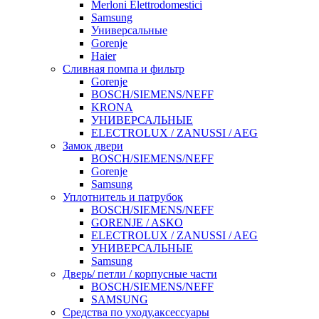
Merloni Elettrodomestici
Samsung
Универсальные
Gorenje
Haier
Сливная помпа и фильтр
Gorenje
BOSCH/SIEMENS/NEFF
KRONA
УНИВЕРСАЛЬНЫЕ
ELECTROLUX / ZANUSSI / AEG
Замок двери
BOSCH/SIEMENS/NEFF
Gorenje
Samsung
Уплотнитель и патрубок
BOSCH/SIEMENS/NEFF
GORENJE / ASKO
ELECTROLUX / ZANUSSI / AEG
УНИВЕРСАЛЬНЫЕ
Samsung
Дверь/ петли / корпусные части
BOSCH/SIEMENS/NEFF
SAMSUNG
Средства по уходу,аксессуары