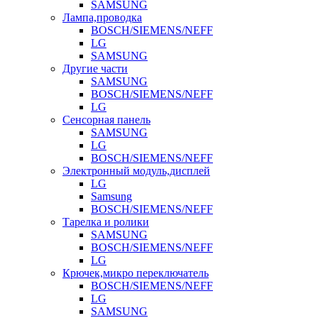
SAMSUNG
Лампа,проводка
BOSCH/SIEMENS/NEFF
LG
SAMSUNG
Другие части
SAMSUNG
BOSCH/SIEMENS/NEFF
LG
Сенсорная панель
SAMSUNG
LG
BOSCH/SIEMENS/NEFF
Электронный модуль,дисплей
LG
Samsung
BOSCH/SIEMENS/NEFF
Тарелка и ролики
SAMSUNG
BOSCH/SIEMENS/NEFF
LG
Крючек,микро переключатель
BOSCH/SIEMENS/NEFF
LG
SAMSUNG