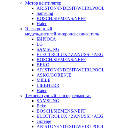
Мотор вентилятор
ARISTON/INDESIT/WHIRLPOOL
Samsung
BOSCH/SIEMENS/NEFF
Haier
Электронный
модуль,дисплей,микропереключатель
БИРЮСА
LG
SAMSUNG
ELECTROLUX / ZANUSSI / AEG
BOSCH/SIEMENS/NEFF
BEKO
ARISTON/INDESIT/WHIRLPOOL
ASKO/GORENJE
MIELE
LIEBHERR
Haier
Температурный сенсор,термостат
SAMSUNG
Beko
BOSCH/SIEMENS/NEFF
ELECTROLUX / ZANUSSI / AEG
Gorenje
ARISTON/INDESIT/WHIRLPOOL