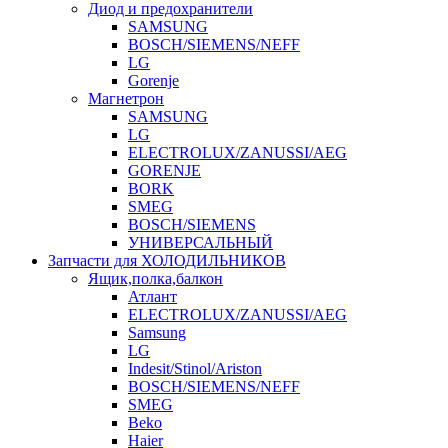
Диод и предохранители
SAMSUNG
BOSCH/SIEMENS/NEFF
LG
Gorenje
Магнетрон
SAMSUNG
LG
ELECTROLUX/ZANUSSI/AEG
GORENJE
BORK
SMEG
BOSCH/SIEMENS
УНИВЕРСАЛЬНЫЙ
Запчасти для ХОЛОДИЛЬНИКОВ
Ящик,полка,балкон
Атлант
ELECTROLUX/ZANUSSI/AEG
Samsung
LG
Indesit/Stinol/Ariston
BOSCH/SIEMENS/NEFF
SMEG
Beko
Haier