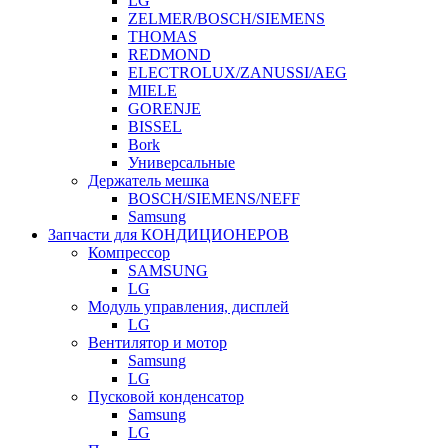
LG
ZELMER/BOSCH/SIEMENS
THOMAS
REDMOND
ELECTROLUX/ZANUSSI/AEG
MIELE
GORENJE
BISSEL
Bork
Универсальные
Держатель мешка
BOSCH/SIEMENS/NEFF
Samsung
Запчасти для КОНДИЦИОНЕРОВ
Компрессор
SAMSUNG
LG
Модуль управления, дисплей
LG
Вентилятор и мотор
Samsung
LG
Пусковой конденсатор
Samsung
LG