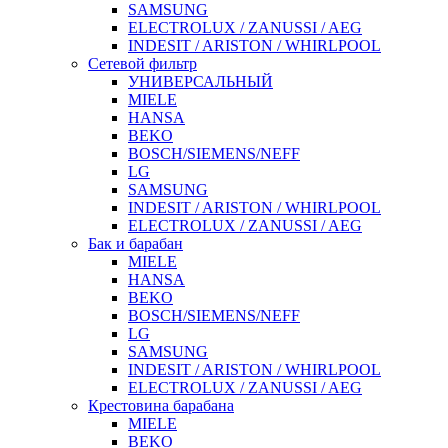
SAMSUNG
ELECTROLUX / ZANUSSI / AEG
INDESIT / ARISTON / WHIRLPOOL
Сетевой фильтр
УНИВЕРСАЛЬНЫЙ
MIELE
HANSA
BEKO
BOSCH/SIEMENS/NEFF
LG
SAMSUNG
INDESIT / ARISTON / WHIRLPOOL
ELECTROLUX / ZANUSSI / AEG
Бак и барабан
MIELE
HANSA
BEKO
BOSCH/SIEMENS/NEFF
LG
SAMSUNG
INDESIT / ARISTON / WHIRLPOOL
ELECTROLUX / ZANUSSI / AEG
Крестовина барабана
MIELE
BEKO