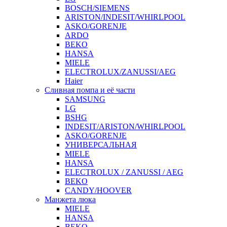
BOSCH/SIEMENS
ARISTON/INDESIT/WHIRLPOOL
ASKO/GORENJE
ARDO
BEKO
HANSA
MIELE
ELECTROLUX/ZANUSSI/AEG
Haier
Сливная помпа и её части
SAMSUNG
LG
BSHG
INDESIT/ARISTON/WHIRLPOOL
ASKO/GORENJE
УНИВЕРСАЛЬНАЯ
MIELE
HANSA
ELECTROLUX / ZANUSSI / AEG
BEKO
CANDY/HOOVER
Манжета люка
MIELE
HANSA
BEKO