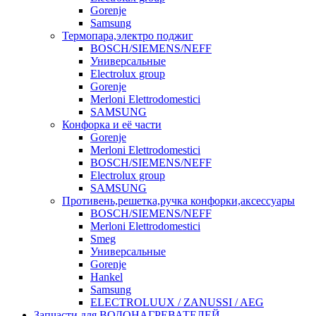
Gorenje
Samsung
Термопара,электро поджиг
BOSCH/SIEMENS/NEFF
Универсальные
Electrolux group
Gorenje
Merloni Elettrodomestici
SAMSUNG
Конфорка и её части
Gorenje
Merloni Elettrodomestici
BOSCH/SIEMENS/NEFF
Electrolux group
SAMSUNG
Противень,решетка,ручка конфорки,аксессуары
BOSCH/SIEMENS/NEFF
Merloni Elettrodomestici
Smeg
Универсальные
Gorenje
Hankel
Samsung
ELECTROLUUX / ZANUSSI / AEG
Запчасти для ВОДОНАГРЕВАТЕЛЕЙ