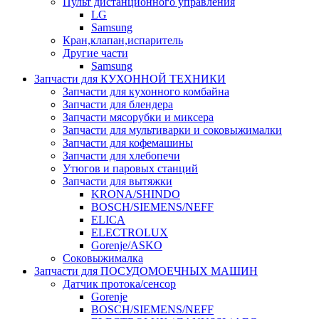
Пульт дистанционного управления
LG
Samsung
Кран,клапан,испаритель
Другие части
Samsung
Запчасти для КУХОННОЙ ТЕХНИКИ
Запчасти для кухонного комбайна
Запчасти для блендера
Запчасти мясорубки и миксера
Запчасти для мультиварки и соковыжималки
Запчасти для кофемашины
Запчасти для хлебопечи
Утюгов и паровых станций
Запчасти для вытяжки
KRONA/SHINDO
BOSCH/SIEMENS/NEFF
ELICA
ELECTROLUX
Gorenje/ASKO
Соковыжималка
Запчасти для ПОСУДОМОЕЧНЫХ МАШИН
Датчик протока/сенсор
Gorenje
BOSCH/SIEMENS/NEFF