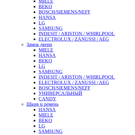
MIELE
BEKO
BOSCH/SIEMENS/NEFF
HANSA
LG
SAMSUNG
INDESIT / ARISTON / WHIRLPOOL
ELECTROLUX / ZANUSSI / AEG
Замок двери
MIELE
HANSA
BEKO
LG
SAMSUNG
INDESIT / ARISTON / WHIRLPOOL
ELECTROLUX / ZANUSSI / AEG
BOSCH/SIEMENS/NEFF
УНИВЕРСАЛЬНЫЙ
CANDY
Шкив и ремень
HANSA
MIELE
BEKO
LG
SAMSUNG