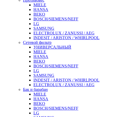
Противовес
MIELE
HANSA
BEKO
BOSCH/SIEMENS/NEFF
LG
SAMSUNG
ELECTROLUX / ZANUSSI / AEG
INDESIT / ARISTON / WHIRLPOOL
Сетевой фильтр
УНИВЕРСАЛЬНЫЙ
MIELE
HANSA
BEKO
BOSCH/SIEMENS/NEFF
LG
SAMSUNG
INDESIT / ARISTON / WHIRLPOOL
ELECTROLUX / ZANUSSI / AEG
Бак и барабан
MIELE
HANSA
BEKO
BOSCH/SIEMENS/NEFF
LG