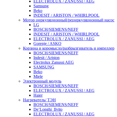
ELECTROLUX / ZANUSSI / AEG
Samsung
Beko
INDESIT / ARISTON / WHIRLPOOL
Мотор циркуляционный/рециркуляционный насос
LG
BOSCH/SIEMENS/NEFF
INDESIT / ARISTON / WHIRLPOOL
ELECTROLUX / ZANUSSI / AEG
Gorenje / ASKO
Корзина и коромысло/разбрызгиватель и импеллер
BOSCH/SIEMENS/NEFF
Indesit / Ariston
Electrolux Zanussi AEG
SAMSUNG
Beko
Miele
Электронный модуль
BOSCH/SIEMENS/NEFF
ELECTROLUX / ZANUSSI / AEG
Haier
Нагреватель/ ТЭН
BOSCH/SIEMENS/NEFF
De’Longhi_Ilvito
ELECTROLUX / ZANUSSI / AEG