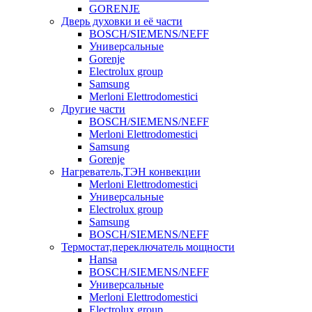
GORENJE
Дверь духовки и её части
BOSCH/SIEMENS/NEFF
Универсальные
Gorenje
Electrolux group
Samsung
Merloni Elettrodomestici
Другие части
BOSCH/SIEMENS/NEFF
Merloni Elettrodomestici
Samsung
Gorenje
Нагреватель,ТЭН конвекции
Merloni Elettrodomestici
Универсальные
Electrolux group
Samsung
BOSCH/SIEMENS/NEFF
Термостат,переключатель мощности
Hansa
BOSCH/SIEMENS/NEFF
Универсальные
Merloni Elettrodomestici
Electrolux group