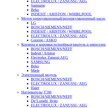
ELECTROLUX / ZANUSSI / AEG
Samsung
Beko
INDESIT / ARISTON / WHIRLPOOL
Мотор циркуляционный/рециркуляционный насос
LG
BOSCH/SIEMENS/NEFF
INDESIT / ARISTON / WHIRLPOOL
ELECTROLUX / ZANUSSI / AEG
Gorenje / ASKO
Корзина и коромысло/разбрызгиватель и импеллер
BOSCH/SIEMENS/NEFF
Indesit / Ariston
Electrolux Zanussi AEG
SAMSUNG
Beko
Miele
Электронный модуль
BOSCH/SIEMENS/NEFF
ELECTROLUX / ZANUSSI / AEG
Haier
Нагреватель/ ТЭН
BOSCH/SIEMENS/NEFF
De’Longhi_Ilvito
ELECTROLUX / ZANUSSI / AEG