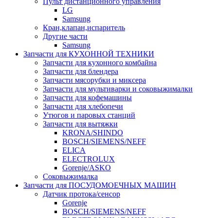
Пульт дистанционного управления
LG
Samsung
Кран,клапан,испаритель
Другие части
Samsung
Запчасти для КУХОННОЙ ТЕХНИКИ
Запчасти для кухонного комбайна
Запчасти для блендера
Запчасти мясорубки и миксера
Запчасти для мультиварки и соковыжималки
Запчасти для кофемашины
Запчасти для хлебопечи
Утюгов и паровых станций
Запчасти для вытяжки
KRONA/SHINDO
BOSCH/SIEMENS/NEFF
ELICA
ELECTROLUX
Gorenje/ASKO
Соковыжималка
Запчасти для ПОСУДОМОЕЧНЫХ МАШИН
Датчик протока/сенсор
Gorenje
BOSCH/SIEMENS/NEFF