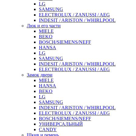
LG
SAMSUNG
ELECTROLUX / ZANUSSI / AEG
INDESIT / ARISTON / WHIRLPOOL
Люк и его части
MIELE
BEKO
BOSCH/SIEMENS/NEFF
HANSA
LG
SAMSUNG
INDESIT / ARISTON / WHIRLPOOL
ELECTROLUX / ZANUSSI / AEG
Замок двери
MIELE
HANSA
BEKO
LG
SAMSUNG
INDESIT / ARISTON / WHIRLPOOL
ELECTROLUX / ZANUSSI / AEG
BOSCH/SIEMENS/NEFF
УНИВЕРСАЛЬНЫЙ
CANDY
Шкив и ремень