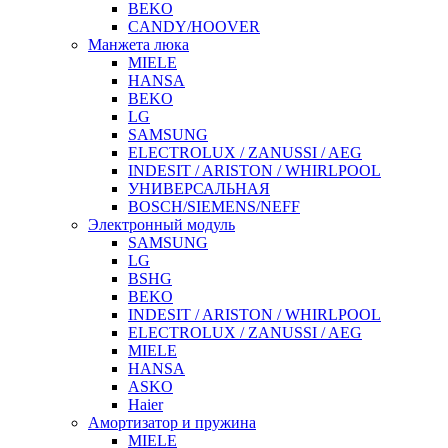
BEKO
CANDY/HOOVER
Манжета люка
MIELE
HANSA
BEKO
LG
SAMSUNG
ELECTROLUX / ZANUSSI / AEG
INDESIT / ARISTON / WHIRLPOOL
УНИВЕРСАЛЬНАЯ
BOSCH/SIEMENS/NEFF
Электронный модуль
SAMSUNG
LG
BSHG
BEKO
INDESIT / ARISTON / WHIRLPOOL
ELECTROLUX / ZANUSSI / AEG
MIELE
HANSA
ASKO
Haier
Амортизатор и пружина
MIELE