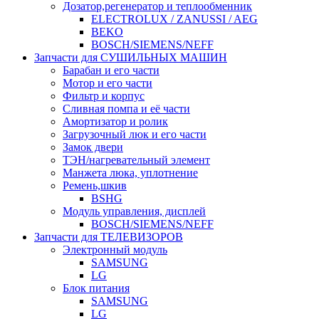
Дозатор,регенератор и теплообменник
ELECTROLUX / ZANUSSI / AEG
BEKO
BOSCH/SIEMENS/NEFF
Запчасти для СУШИЛЬНЫХ МАШИН
Барабан и его части
Мотор и его части
Фильтр и корпус
Сливная помпа и её части
Амортизатор и ролик
Загрузочный люк и его части
Замок двери
ТЭН/нагревательный элемент
Манжета люка, уплотнение
Ремень,шкив
BSHG
Модуль управления, дисплей
BOSCH/SIEMENS/NEFF
Запчасти для ТЕЛЕВИЗОРОВ
Электронный модуль
SAMSUNG
LG
Блок питания
SAMSUNG
LG