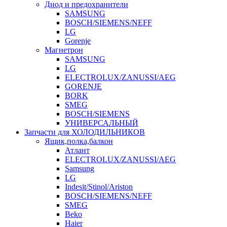
Диод и предохранители
SAMSUNG
BOSCH/SIEMENS/NEFF
LG
Gorenje
Магнетрон
SAMSUNG
LG
ELECTROLUX/ZANUSSI/AEG
GORENJE
BORK
SMEG
BOSCH/SIEMENS
УНИВЕРСАЛЬНЫЙ
Запчасти для ХОЛОДИЛЬНИКОВ
Ящик,полка,балкон
Атлант
ELECTROLUX/ZANUSSI/AEG
Samsung
LG
Indesit/Stinol/Ariston
BOSCH/SIEMENS/NEFF
SMEG
Beko
Haier