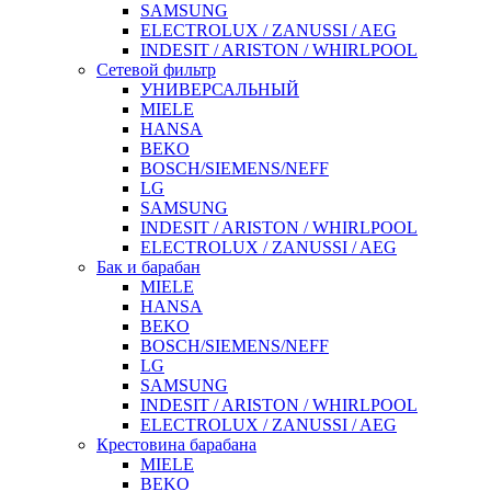
SAMSUNG
ELECTROLUX / ZANUSSI / AEG
INDESIT / ARISTON / WHIRLPOOL
Сетевой фильтр
УНИВЕРСАЛЬНЫЙ
MIELE
HANSA
BEKO
BOSCH/SIEMENS/NEFF
LG
SAMSUNG
INDESIT / ARISTON / WHIRLPOOL
ELECTROLUX / ZANUSSI / AEG
Бак и барабан
MIELE
HANSA
BEKO
BOSCH/SIEMENS/NEFF
LG
SAMSUNG
INDESIT / ARISTON / WHIRLPOOL
ELECTROLUX / ZANUSSI / AEG
Крестовина барабана
MIELE
BEKO