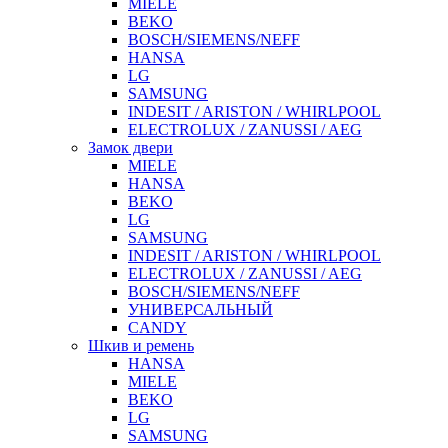
MIELE
BEKO
BOSCH/SIEMENS/NEFF
HANSA
LG
SAMSUNG
INDESIT / ARISTON / WHIRLPOOL
ELECTROLUX / ZANUSSI / AEG
Замок двери
MIELE
HANSA
BEKO
LG
SAMSUNG
INDESIT / ARISTON / WHIRLPOOL
ELECTROLUX / ZANUSSI / AEG
BOSCH/SIEMENS/NEFF
УНИВЕРСАЛЬНЫЙ
CANDY
Шкив и ремень
HANSA
MIELE
BEKO
LG
SAMSUNG