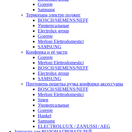
Gorenje
Samsung
Термопара,электро поджиг
BOSCH/SIEMENS/NEFF
Универсальные
Electrolux group
Gorenje
Merloni Elettrodomestici
SAMSUNG
Конфорка и её части
Gorenje
Merloni Elettrodomestici
BOSCH/SIEMENS/NEFF
Electrolux group
SAMSUNG
Противень,решетка,ручка конфорки,аксессуары
BOSCH/SIEMENS/NEFF
Merloni Elettrodomestici
Smeg
Универсальные
Gorenje
Hankel
Samsung
ELECTROLUUX / ZANUSSI / AEG
Запчасти для ВОДОНАГРЕВАТЕЛЕЙ