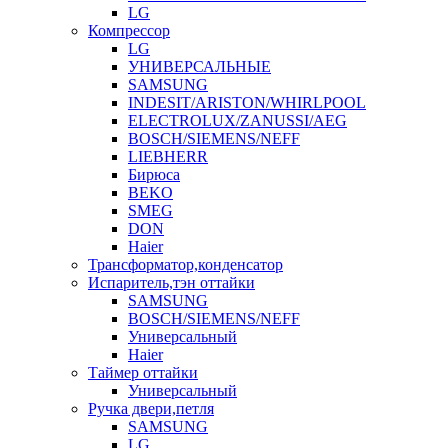
LG
Компрессор
LG
УНИВЕРСАЛЬНЫЕ
SAMSUNG
INDESIT/ARISTON/WHIRLPOOL
ELECTROLUX/ZANUSSI/AEG
BOSCH/SIEMENS/NEFF
LIEBHERR
Бирюса
BEKO
SMEG
DON
Haier
Трансформатор,конденсатор
Испаритель,тэн оттайки
SAMSUNG
BOSCH/SIEMENS/NEFF
Универсальный
Haier
Таймер оттайки
Универсальный
Ручка двери,петля
SAMSUNG
LG