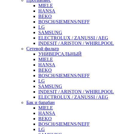
Противовес
MIELE
HANSA
BEKO
BOSCH/SIEMENS/NEFF
LG
SAMSUNG
ELECTROLUX / ZANUSSI / AEG
INDESIT / ARISTON / WHIRLPOOL
Сетевой фильтр
УНИВЕРСАЛЬНЫЙ
MIELE
HANSA
BEKO
BOSCH/SIEMENS/NEFF
LG
SAMSUNG
INDESIT / ARISTON / WHIRLPOOL
ELECTROLUX / ZANUSSI / AEG
Бак и барабан
MIELE
HANSA
BEKO
BOSCH/SIEMENS/NEFF
LG