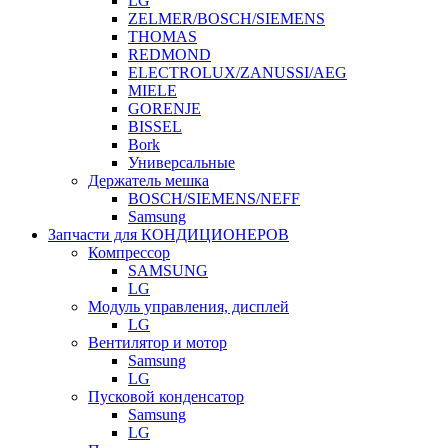
LG
ZELMER/BOSCH/SIEMENS
THOMAS
REDMOND
ELECTROLUX/ZANUSSI/AEG
MIELE
GORENJE
BISSEL
Bork
Универсальные
Держатель мешка
BOSCH/SIEMENS/NEFF
Samsung
Запчасти для КОНДИЦИОНЕРОВ
Компрессор
SAMSUNG
LG
Модуль управления, дисплей
LG
Вентилятор и мотор
Samsung
LG
Пусковой конденсатор
Samsung
LG