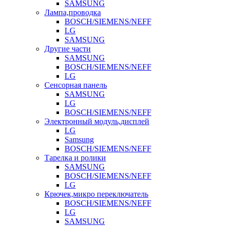
SAMSUNG
Лампа,проводка
BOSCH/SIEMENS/NEFF
LG
SAMSUNG
Другие части
SAMSUNG
BOSCH/SIEMENS/NEFF
LG
Сенсорная панель
SAMSUNG
LG
BOSCH/SIEMENS/NEFF
Электронный модуль,дисплей
LG
Samsung
BOSCH/SIEMENS/NEFF
Тарелка и ролики
SAMSUNG
BOSCH/SIEMENS/NEFF
LG
Крючек,микро переключатель
BOSCH/SIEMENS/NEFF
LG
SAMSUNG