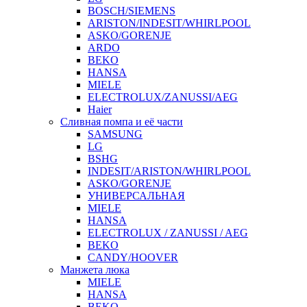
BOSCH/SIEMENS
ARISTON/INDESIT/WHIRLPOOL
ASKO/GORENJE
ARDO
BEKO
HANSA
MIELE
ELECTROLUX/ZANUSSI/AEG
Haier
Сливная помпа и её части
SAMSUNG
LG
BSHG
INDESIT/ARISTON/WHIRLPOOL
ASKO/GORENJE
УНИВЕРСАЛЬНАЯ
MIELE
HANSA
ELECTROLUX / ZANUSSI / AEG
BEKO
CANDY/HOOVER
Манжета люка
MIELE
HANSA
BEKO