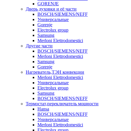
GORENJE
Дверь духовки и её части
BOSCH/SIEMENS/NEFF
Универсальные
Gorenje
Electrolux group
Samsung
Merloni Elettrodomestici
Другие части
BOSCH/SIEMENS/NEFF
Merloni Elettrodomestici
Samsung
Gorenje
Нагреватель,ТЭН конвекции
Merloni Elettrodomestici
Универсальные
Electrolux group
Samsung
BOSCH/SIEMENS/NEFF
Термостат,переключатель мощности
Hansa
BOSCH/SIEMENS/NEFF
Универсальные
Merloni Elettrodomestici
Electrolux group