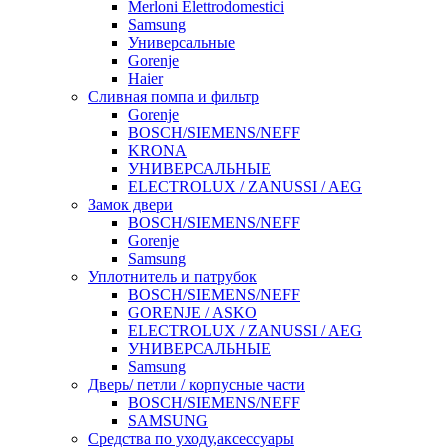
Merloni Elettrodomestici
Samsung
Универсальные
Gorenje
Haier
Сливная помпа и фильтр
Gorenje
BOSCH/SIEMENS/NEFF
KRONA
УНИВЕРСАЛЬНЫЕ
ELECTROLUX / ZANUSSI / AEG
Замок двери
BOSCH/SIEMENS/NEFF
Gorenje
Samsung
Уплотнитель и патрубок
BOSCH/SIEMENS/NEFF
GORENJE / ASKO
ELECTROLUX / ZANUSSI / AEG
УНИВЕРСАЛЬНЫЕ
Samsung
Дверь/ петли / корпусные части
BOSCH/SIEMENS/NEFF
SAMSUNG
Средства по уходу,аксессуары