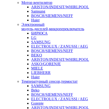
Мотор вентилятор
ARISTON/INDESIT/WHIRLPOOL
Samsung
BOSCH/SIEMENS/NEFF
Haier
Электронный
модуль,дисплей,микропереключатель
БИРЮСА
LG
SAMSUNG
ELECTROLUX / ZANUSSI / AEG
BOSCH/SIEMENS/NEFF
BEKO
ARISTON/INDESIT/WHIRLPOOL
ASKO/GORENJE
MIELE
LIEBHERR
Haier
Температурный сенсор,термостат
SAMSUNG
Beko
BOSCH/SIEMENS/NEFF
ELECTROLUX / ZANUSSI / AEG
Gorenje
ARISTON/INDESIT/WHIRLPOOL